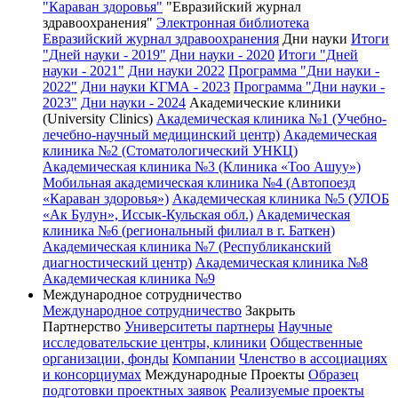
"Караван здоровья"
"Евразийский журнал
здравоохранения"
Электронная библиотека
Евразийский журнал здравоохранения
Дни науки
Итоги
"Дней науки - 2019"
Дни науки - 2020
Итоги "Дней
науки - 2021"
Дни науки 2022
Программа "Дни науки -
2022"
Дни науки КГМА - 2023
Программа "Дни науки -
2023"
Дни науки - 2024
Академические клиники
(University Clinics)
Академическая клиника №1 (Учебно-
лечебно-научный медицинский центр)
Академическая
клиника №2 (Стоматологический УНКЦ)
Академическая клиника №3 (Клиника «Тоо Ашуу»)
Мобильная академическая клиника №4 (Автопоезд
«Караван здоровья»)
Академическая клиника №5 (УЛОБ
«Ак Булун», Иссык-Кульская обл.)
Академическая
клиника №6 (региональный филиал в г. Баткен)
Академическая клиника №7 (Республиканский
диагностический центр)
Академическая клиника №8
Академическая клиника №9
Международное сотрудничество
Международное сотрудничество
Закрыть
Партнерство
Университеты партнеры
Научные
исследовательские центры, клиники
Общественные
организации, фонды
Компании
Членство в ассоциациях
и консорциумах
Международные Проекты
Образец
подготовки проектных заявок
Реализуемые проекты