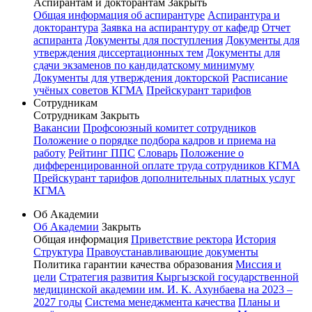
Аспирантам и докторантам
Закрыть
Общая информация об аспирантуре
Аспирантура и
докторантура
Заявка на аспирантуру от кафедр
Отчет
аспиранта
Документы для поступления
Документы для
утверждения диссертационных тем
Документы для
сдачи экзаменов по кандидатскому минимуму
Документы для утверждения докторской
Расписание
учёных советов КГМА
Прейскурант тарифов
Сотрудникам
Сотрудникам
Закрыть
Вакансии
Профсоюзный комитет сотрудников
Положение о порядке подбора кадров и приема на
работу
Рейтинг ППС
Словарь
Положение о
дифференцированной оплате труда сотрудников КГМА
Прейскурант тарифов дополнительных платных услуг
КГМА
Об Академии
Об Академии
Закрыть
Общая информация
Приветствие ректора
История
Структура
Правоустанавливающие документы
Политика гарантии качества образования
Миссия и
цели
Стратегия развития Кыргызской государственной
медицинской академии им. И. К. Ахунбаева на 2023 –
2027 годы
Система менеджмента качества
Планы и