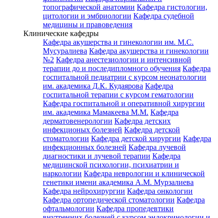
топографической анатомии
Кафедра гистологии,
цитологии и эмбриологии
Кафедра судебной
медицины и правоведения
Клинические кафедры
Кафедра акушерства и гинекологии им. М.С.
Мусуралиева
Кафедра акушерства и гинекологии
№2
Кафедра анестезиологии и интенсивной
терапии до и последипломного обучения
Кафедра
госпитальной педиатрии с курсом неонатологии
им. академика Д.К. Кудаярова
Кафедра
госпитальной терапии с курсом гематологии
Кафедра госпитальной и оперативной хирургии
им. академика Мамакеева М.М.
Кафедра
дерматовенерологии
Кафедра детских
инфекционых болезней
Кафедра детской
стоматологии
Кафедра детской хирургии
Кафедра
инфекционных болезней
Кафедра лучевой
диагностики и лучевой терапии
Кафедра
медицинской психологии, психиатрии и
наркологии
Кафедра неврологии и клинической
генетики имени академика А.М. Мурзалиева
Кафедра нейрохирургии
Кафедра онкологии
Кафедра ортопедической стоматологии
Кафедра
офтальмологии
Кафедра пропедевтики
внутренних болезней с курсом эндокринологии и