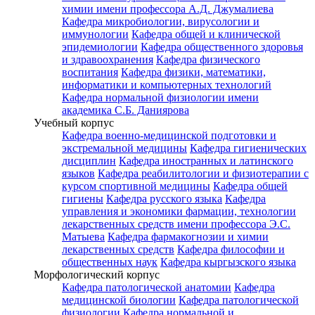
химии имени профессора А.Д. Джумалиева
Кафедра микробиологии, вирусологии и
иммунологии
Кафедра общей и клинической
эпидемиологии
Кафедра общественного здоровья
и здравоохранения
Кафедра физического
воспитания
Кафедра физики, математики,
информатики и компьютерных технологий
Кафедра нормальной физиологии имени
академика С.Б. Даниярова
Учебный корпус
Кафедра военно-медицинской подготовки и
экстремальной медицины
Кафедра гигиенических
дисциплин
Кафедра иностранных и латинского
языков
Кафедра реабилитологии и физиотерапии с
курсом спортивной медицины
Кафедра общей
гигиены
Кафедра русского языка
Кафедра
управления и экономики фармации, технологии
лекарственных средств имени профессора Э.С.
Матыева
Кафедра фармакогнозии и химии
лекарственных средств
Кафедра философии и
общественных наук
Кафедра кыргызского языка
Морфологический корпус
Кафедра патологической анатомии
Кафедра
медицинской биологии
Кафедра патологической
физиологии
Кафедра нормальной и