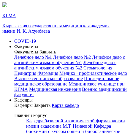
КГМА
Кыргызская государственная медицинская академия
имени И. К. Ахунбаева
COVID-19
Факультеты
Факультеты
Закрыть
Лечебное дело №1
Лечебное дело №2
Лечебное дело с
английским языком обучения №1
Лечебное дело с
английским языком обучения №2
Стоматология
Педиатрия
Фармация
Медико - профилактическое дело
Высшее сестринское образование
Последипломное
медицинское образование
Медицинское училище при
КГМА
Медицинская инженерия
Военно-медицинский
факультет
Кафедры
Кафедры
Закрыть
Карта кафедр
Главный корпус
Кафедра базисной и клинической фармакологии
имени академика М.Т. Нанаевой
Кафедра
биохимии с курсом общей и биоорганической