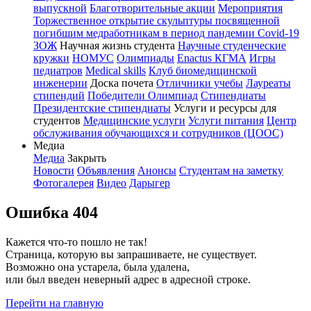
выпускной
Благотворительные акции
Мероприятия
Торжественное открытие скульптуры посвященной
погибшим медработникам в период пандемии Covid-19
ЗОЖ
Научная жизнь студента
Научные студенческие
кружки
НОМУС
Олимпиады
Enactus КГМА
Игры
педиатров
Medical skills
Клуб биомедицинской
инженерии
Доска почета
Отличники учебы
Лауреаты
стипендий
Победители Олимпиад
Стипендиаты
Президентские стипендиаты
Услуги и ресурсы для
студентов
Медицинские услуги
Услуги питания
Центр
обслуживания обучающихся и сотрудников (ЦООС)
Медиа
Медиа
Закрыть
Новости
Объявления
Анонсы
Студентам на заметку
Фотогалерея
Видео
Дарыгер
Ошибка 404
Кажется что-то пошло не так!
Страница, которую вы запрашиваете, не существует.
Возможно она устарела, была удалена,
или был введен неверный адрес в адресной строке.
Перейти на главную