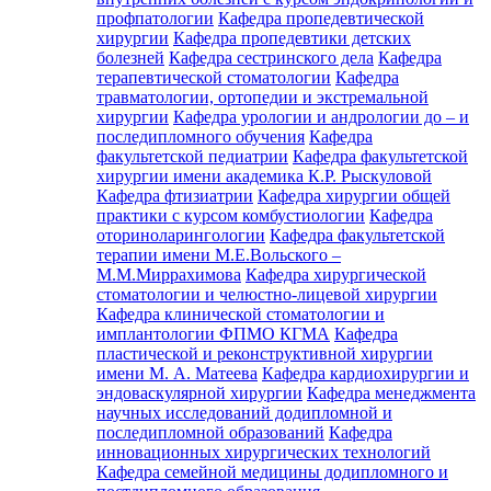
профпатологии
Кафедра пропедевтической
хирургии
Кафедра пропедевтики детских
болезней
Кафедра сестринского дела
Кафедра
терапевтической стоматологии
Кафедра
травматологии, ортопедии и экстремальной
хирургии
Кафедра урологии и андрологии до – и
последипломного обучения
Кафедра
факультетской педиатрии
Кафедра факультетской
хирургии имени академика К.Р. Рыскуловой
Кафедра фтизиатрии
Кафедра хирургии общей
практики с курсом комбустиологии
Кафедра
оториноларингологии
Кафедра факультетской
терапии имени М.Е.Вольского –
М.М.Миррахимова
Кафедра хирургической
стоматологии и челюстно-лицевой хирургии
Кафедра клинической стоматологии и
имплантологии ФПМО КГМА
Кафедра
пластической и реконструктивной хирургии
имени М. А. Матеева
Кафедра кардиохирургии и
эндоваскулярной хирургии
Кафедра менеджмента
научных исследований додипломной и
последипломной образований
Кафедра
инновационных хирургических технологий
Кафедра семейной медицины додипломного и