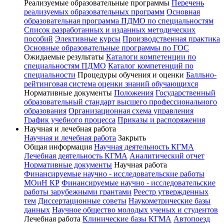
Реализуемые образовательные программы
Перечень
реализуемых образовательных программ
Основная
образовательная программа ПДМО по специальностям
Список разработанных и изданных методических
пособий
Элективные курсы
Производственная практика
Основные образовательные программы по ГОС
Ожидаемые результаты
Каталоги компетенции по
специальностям ПДМО
Каталог компетенций по
специальности
Процедуры обучения и оценки
Балльно-
рейтинговая система оценки знаний обучающихся
Нормативные документы
Положения
Государственный
образовательный стандарт высшего профессионального
образования
Организационная схема управления
График учебного процесса
Приказы и распоряжения
Научная и лечебная работа
Научная и лечебная работа
Закрыть
Общая информация
Научная деятельность КГМА
Лечебная деятельность КГМА
Аналитический отчет
Нормативные документы
Научная работа
Финансируемые научно - исследовательские работы
МОиН КР
Финансируемые научно - исследовательские
работы зарубежными грантами
Реестр утвержденных
тем
Диссертационные советы
Наукометрические базы
данных
Научное общество молодых ученых и студентов
Лечебная работа
Клинические базы КГМА
Автопоезд