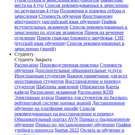
места на 4 тур
Список рекомендованных к зачислению
по результатам 4 тура
Положения и порядки отбора и
зачисления
Стоимость обучения
Иностранному
абитуриенту (английский язык обучения)
График
вступительных экзаменов
Список рекомендованных к
зачислению по итогам экзаменов
Прием на вечернее
отделение
Прием граждан ближнего зарубежья, СНГ
(русский язык обучения)
Список рекомендованных к
зачислению (лицей)
Студенту
Студенту
Закрыть
Расписание
Производственная практика
Стоимость
обучения
Дополнительные образовательные услуги
Иностранным студентам
Важное примечание для всех
иностранных студентов
Восстановление и перевод
студентов
Шаблоны заявлений
Общежития
Карты
кафедр
Расписание экзаменов
Расписание КПВ
Элективные курсы
Памятка для студентов по балльно-
рейтинговой системе оценки знаний
Дистанционное
обучение на платформе moodle
Список
рекомендованных на восстановление и перевод
Образовательный портал AVN
Приказ о традиционном
обучении
Приказ по дистанционному обучению
График
учебного процесса
Startup 2022
Оплата за обучение и