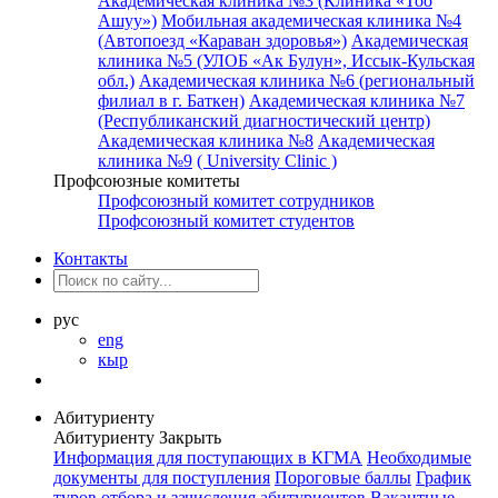
Академическая клиника №3 (Клиника «Тоо
Ашуу»)
Мобильная академическая клиника №4
(Автопоезд «Караван здоровья»)
Академическая
клиника №5 (УЛОБ «Ак Булун», Иссык-Кульская
обл.)
Академическая клиника №6 (региональный
филиал в г. Баткен)
Академическая клиника №7
(Республиканский диагностический центр)
Академическая клиника №8
Академическая
клиника №9
( University Clinic )
Профсоюзные комитеты
Профсоюзный комитет сотрудников
Профсоюзный комитет студентов
Контакты
рус
eng
кыр
Абитуриенту
Абитуриенту
Закрыть
Информация для поступающих в КГМА
Необходимые
документы для поступления
Пороговые баллы
График
туров отбора и зачисления абитуриентов
Вакантные