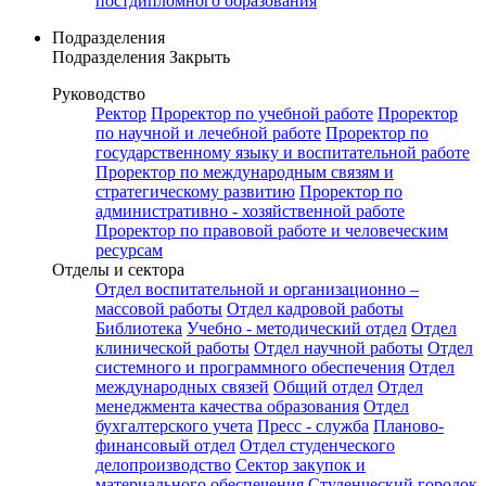
постдипломного образования
Подразделения
Подразделения
Закрыть
Руководство
Ректор
Проректор по учебной работе
Проректор
по научной и лечебной работе
Проректор по
государственному языку и воспитательной работе
Проректор по международным связям и
стратегическому развитию
Проректор по
административно - хозяйственной работе
Проректор по правовой работе и человеческим
ресурсам
Отделы и сектора
Отдел воспитательной и организационно –
массовой работы
Отдел кадровой работы
Библиотека
Учебно - методический отдел
Отдел
клинической работы
Отдел научной работы
Отдел
системного и программного обеспечения
Отдел
международных связей
Общий отдел
Отдел
менеджмента качества образования
Отдел
бухгалтерского учета
Пресс - служба
Планово-
финансовый отдел
Отдел студенческого
делопроизводство
Сектор закупок и
материального обеспечения
Студенческий городок