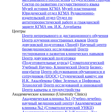
Сектор по развитию государственного языка
Музей истории КГМА
Музей пластинации
Юридический отдел КГМА
Редакционно-
издательский отдел
Отдел по
антитеррористической работе и гражданской
защите КГМА им. И.К. Ахунбаева
Центры
Центр непрерывного и дистанционного обучения
Центр изучения иностранных языков
Центр
довузовской подготовки (Лицей)
Научный центр
биомедицинских исследований
Центр
тестирования и развития клинических навыков
Центр довузовской подготовки
(Подготовительные курсы)
Стоматологический
Учебный Научно- Клинический Центр
Бизнес-
инкубатор
Центр обслуживания обучающихся и
сотрудников (ЦООС)
Студенческий кампус им
И.К. Акылбекова
Офис Зеленых и Цифровых
Технологий
Центр исследований и инноваций
Центр карьеры и трудоустройства
Академические клиники (University Clinics)
Академическая клиника №1 (Учебно-лечебно-
научный медицинский центр)
Академическая
клиника №2 (Стоматологический УНКЦ)