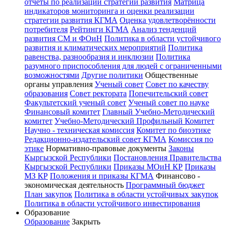
отчёты по реализации стратегии развития
Матрица
индикаторов мониторинга и оценки реализации
стратегии развития КГМА
Оценка удовлетворённости
потребителя
Рейтинги КГМА
Анализ тенденций
развития СМ и ФОиН
Политика в области устойчивого
развития и климатических мероприятий
Политика
равенства, разнообразия и инклюзии
Политика
разумного приспособления для людей с ограниченными
возможностями
Другие политики
Общественные
органы управления
Ученый совет
Совет по качеству
образования
Совет ректората
Попечительский совет
Факультетский ученый совет
Ученый совет по науке
Финансовый комитет
Главный Учебно-Методический
комитет
Учебно-Методический Профильный Комитет
Научно - техническая комиссия
Комитет по биоэтике
Редакционно-издательский совет КГМА
Комиссия по
этике
Нормативно-правовые документы
Законы
Кыргызской Республики
Постановления Правительства
Кыргызской Республики
Приказы МОиН КР
Приказы
МЗ КР
Положения и приказы КГМА
Финансово -
экономическая деятельность
Программный бюджет
План закупок
Политика в области устойчивых закупок
Политика в области устойчивого инвестирования
Образование
Образование
Закрыть