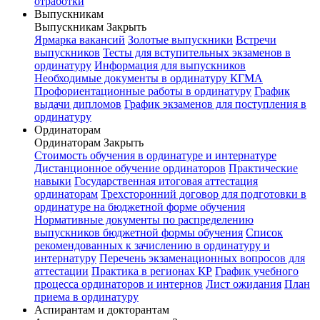
отработки
Выпускникам
Выпускникам
Закрыть
Ярмарка вакансий
Золотые выпускники
Встречи
выпускников
Тесты для вступительных экзаменов в
ординатуру
Информация для выпускников
Необходимые документы в ординатуру КГМА
Профориентационные работы в ординатуру
График
выдачи дипломов
График экзаменов для поступления в
ординатуру
Ординаторам
Ординаторам
Закрыть
Стоимость обучения в ординатуре и интернатуре
Дистанционное обучение ординаторов
Практические
навыки
Государственная итоговая аттестация
ординаторам
Трехсторонний договор для подготовки в
ординатуре на бюджетной форме обучения
Нормативные документы по распределению
выпускников бюджетной формы обучения
Список
рекомендованных к зачислению в ординатуру и
интернатуру
Перечень экзаменационных вопросов для
аттестации
Практика в регионах КР
График учебного
процесса ординаторов и интернов
Лист ожидания
План
приема в ординатуру
Аспирантам и докторантам