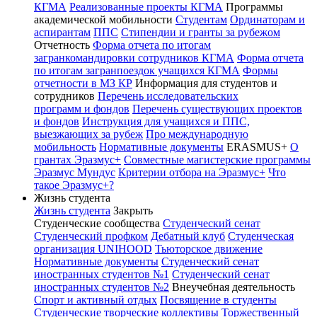
КГМА
Реализованные проекты КГМА
Программы
академической мобильности
Студентам
Ординаторам и
аспирантам
ППС
Стипендии и гранты за рубежом
Отчетность
Форма отчета по итогам
загранкомандировки сотрудников КГМА
Форма отчета
по итогам загранпоездок учащихся КГМА
Формы
отчетности в МЗ КР
Информация для студентов и
сотрудников
Перечень исследовательских
программ и фондов
Перечень существующих проектов
и фондов
Инструкция для учащихся и ППС,
выезжающих за рубеж
Про международную
мобильность
Нормативные документы
ERASMUS+
О
грантах Эразмус+
Совместные магистерские программы
Эразмус Мундус
Критерии отбора на Эразмус+
Что
такое Эразмус+?
Жизнь студента
Жизнь студента
Закрыть
Студенческие сообщества
Студенческий сенат
Студенческий профком
Дебатный клуб
Студенческая
организация UNIHOOD
Тьюторское движение
Нормативные документы
Студенческий сенат
иностранных студентов №1
Студенческий сенат
иностранных студентов №2
Внеучебная деятельность
Спорт и активный отдых
Посвящение в студенты
Студенческие творческие коллективы
Торжественный