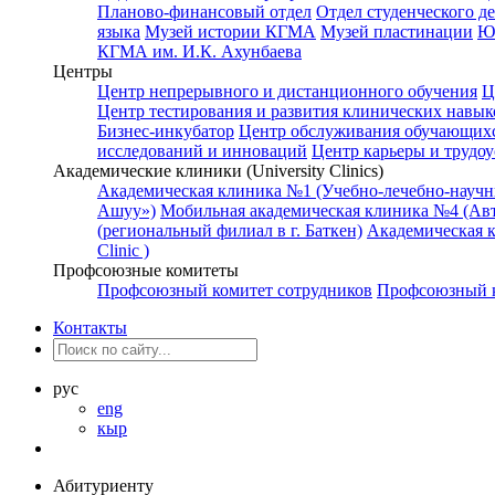
Планово-финансовый отдел
Отдел студенческого д
языка
Музей истории КГМА
Музей пластинации
Ю
КГМА им. И.К. Ахунбаева
Центры
Центр непрерывного и дистанционного обучения
Ц
Центр тестирования и развития клинических навык
Бизнес-инкубатор
Центр обслуживания обучающихс
исследований и инноваций
Центр карьеры и трудоу
Академические клиники (University Clinics)
Академическая клиника №1 (Учебно-лечебно-науч
Ашуу»)
Мобильная академическая клиника №4 (Авт
(региональный филиал в г. Баткен)
Академическая 
Clinic )
Профсоюзные комитеты
Профсоюзный комитет сотрудников
Профсоюзный к
Контакты
рус
eng
кыр
Абитуриенту