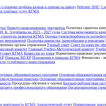
о порядке подбора кадров и приема на работу
Рейтинг ППС
Сл
ых платных услуг КГМА
ура
Правоустанавливающие документы
Политика гарантии каче
. К. Ахунбаева на 2023 – 2027 годы
Система менеджмента каче
 стратегии развития КГМА
Оценка удовлетворённости потребит
ких мероприятий
Политика равенства, разнообразия и инклюзии
твенные органы управления
Ученый совет
Совет по качеству об
ансовый комитет
Главный Учебно-Методический комитет
Учебн
ий совет КГМА
Комиссия по этике
Нормативно-правовые докуме
КР
Приказы МЗ КР
Положения и приказы КГМА
Финансово - э
асти устойчивого инвестирования
изуемых образовательных программ
Основная образовательная 
зводственная практика
Основные образовательные программы
ьности
Процедуры обучения и оценки
Балльно-рейтинговая сис
высшего профессионального образования
Организационная схем
я деятельность КГМА
Аналитический отчет
Нормативные доку