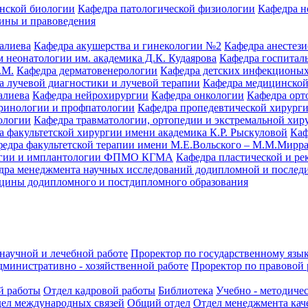
нской биологии
Кафедра патологической физиологии
Кафедра н
ины и правоведения
алиева
Кафедра акушерства и гинекологии №2
Кафедра анестез
 неонатологии им. академика Д.К. Кудаярова
Кафедра госпитал
.М.
Кафедра дерматовенерологии
Кафедра детских инфекционых
а лучевой диагностики и лучевой терапии
Кафедра медицинской
алиева
Кафедра нейрохирургии
Кафедра онкологии
Кафедра орт
кринологии и профпатологии
Кафедра пропедевтической хирург
ологии
Кафедра травматологии, ортопедии и экстремальной хир
а факультетской хирургии имени академика К.Р. Рыскуловой
Каф
едра факультетской терапии имени М.Е.Вольского – М.М.Мирр
логии и имплантологии ФПМО КГМА
Кафедра пластической и ре
дра менеджмента научных исследований додипломной и послед
цины додипломного и постдипломного образования
научной и лечебной работе
Проректор по государственному язык
дминистративно - хозяйственной работе
Проректор по правовой 
й работы
Отдел кадровой работы
Библиотека
Учебно - методиче
ел международных связей
Общий отдел
Отдел менеджмента кач