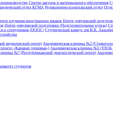
елопроизводство
Сектор закупок и материального обеспечения
С
ридический отдел КГМА
Редакционно-издательский отдел
Отде
ентр изучения иностранных языков
Центр довузовской подготов
ов
Центр довузовской подготовки (Подготовительные курсы)
Ст
я и сотрудников (ЦООС)
Студенческий кампус им И.К. Акылбе
стройства
ный медицинский центр)
Академическая клиника №2 (Стоматол
опоезд «Караван здоровья»)
Академическая клиника №5 (УЛОБ «
клиника №7 (Республиканский диагностический центр)
Академи
омитет студентов