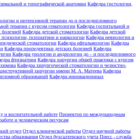
ормальной и топографической анатомии
Кафедра гистологии,
иологии и интенсивной терапии до и последипломного
ьной терапии с курсом гематологии
Кафедра госпитальной и
 болезней
Кафедра детской стоматологии
Кафедра детской
 психологии, психиатрии и наркологии
Кафедра неврологии и
опедической стоматологии
Кафедра офтальмологии
Кафедра
ии
Кафедра пропедевтики детских болезней
Кафедра
ургии
Кафедра урологии и андрологии до – и последипломного
едра фтизиатрии
Кафедра хирургии общей практики с курсом
ахимова
Кафедра хирургической стоматологии и челюстно-
конструктивной хирургии имени М. А. Матеева
Кафедра
ипломной образований
Кафедра инновационных
у и воспитательной работе
Проректор по международным
работе и человеческим ресурсам
ский отдел
Отдел клинической работы
Отдел научной работы
ества образования
Отдел бухгалтерского учета
Пресс - служба