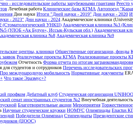
чно - исследовательские работы зарубежными грантами
Реестр 
нтов
Лечебная работа
Клинические базы КГМА
Автопоезд "Кара
анения
Дни науки
Итоги "Дней науки - 2019"
Дни науки - 2020
И
уки - 2023"
Дни науки - 2024
Академические клиники (University
2 (Стоматологический УНКЦ)
Академическая клиника №3 (Кли
№5 (УЛОБ «Ак Булун», Иссык-Кульская обл.)
Академическая кли
Академическая клиника №8
Академическая клиника №9
тельские центры, клиники
Общественные организации, фонды
 заявок
Реализуемые проекты КГМА
Реализованные проекты 
 рубежом
Отчетность
Форма отчета по итогам загранкомандиро
 для студентов и сотрудников
Перечень исследовательских про
Про международную мобильность
Нормативные документы
ER
с+
Что такое Эразмус+?
кий профком
Дебатный клуб
Студенческая организация UNIHO
ский сенат иностранных студентов №2
Внеучебная деятельность
пускной
Благотворительные акции
Мероприятия
Торжественное
а
Научные студенческие кружки
НОМУС
Олимпиады
Enactus 
ипендий
Победители Олимпиад
Стипендиаты
Президентские ст
трудников (ЦООС)