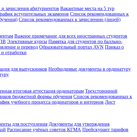
 и зачисления абитуриентов
Вакантные места на 5 тур
рафик вступительных экзаменов
Список рекомендованных к
бучения)
Список рекомендованных к зачислению (лицей)
дентам
Важное примечание для всех иностранных студентов
КПВ
Элективные курсы
Памятка для студентов по балльно-
овление и перевод
Образовательный портал AVN
Приказ о
 и отработки
ция для выпускников
Необходимые документы в ординатуру
туру
енная итоговая аттестация ординаторам
Трехсторонний
ников бюджетной формы обучения
Список рекомендованных к
афик учебного процесса ординаторов и интернов
Лист
енты для поступления
Документы для утверждения
кой
Расписание учёных советов КГМА
Прейскурант тарифов