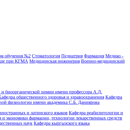
ом обучения №2
Стоматология
Педиатрия
Фармация
Медико -
ище при КГМА
Медицинская инженерия
Военно-медицинский
 и биоорганической химии имени профессора А.Д.
Кафедра общественного здоровья и здравоохранения
Кафедра
ной физиологии имени академика С.Б. Даниярова
иностранных и латинского языков
Кафедра реабилитологии и
 и экономики фармации, технологии лекарственных средств
щественных наук
Кафедра кыргызского языка