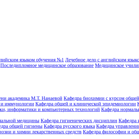
глийским языком обучения №1
Лечебное дело с английским язык
Последипломное медицинское образование
Медицинское учил
ени академика М.Т. Нанаевой
Кафедра биохимии с курсом общей
 и иммунологии
Кафедра общей и клинической эпидемиологии
ики, информатики и компьютерных технологий
Кафедра нормаль
емальной медицины
Кафедра гигиенических дисциплин
Кафедра 
едра общей гигиены
Кафедра русского языка
Кафедра управления
нозии и химии лекарственных средств
Кафедра философии и об