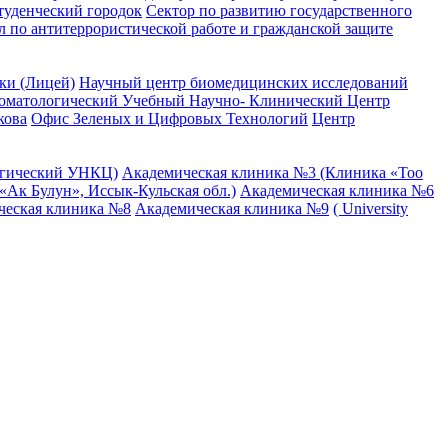
туденческий городок
Сектор по развитию государственного
л по антитеррористической работе и гражданской защите
ки (Лицей)
Научный центр биомедицинских исследований
оматологический Учебный Научно- Клинический Центр
кова
Офис Зеленых и Цифровых Технологий
Центр
огический УНКЦ)
Академическая клиника №3 (Клиника «Тоо
Ак Булун», Иссык-Кульская обл.)
Академическая клиника №6
ческая клиника №8
Академическая клиника №9
( University