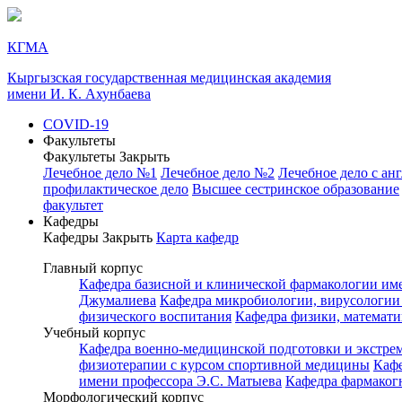
КГМА
Кыргызская государственная медицинская академия
имени И. К. Ахунбаева
COVID-19
Факультеты
Факультеты
Закрыть
Лечебное дело №1
Лечебное дело №2
Лечебное дело с ан
профилактическое дело
Высшее сестринское образование
факультет
Кафедры
Кафедры
Закрыть
Карта кафедр
Главный корпус
Кафедра базисной и клинической фармакологии им
Джумалиева
Кафедра микробиологии, вирусологии
физического воспитания
Кафедра физики, математ
Учебный корпус
Кафедра военно-медицинской подготовки и экстр
физиотерапии с курсом спортивной медицины
Каф
имени профессора Э.С. Матыева
Кафедра фармаког
Морфологический корпус