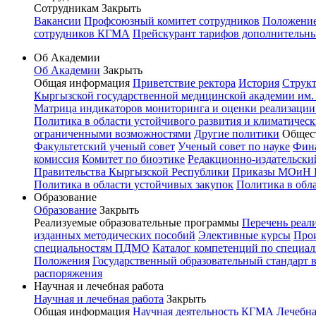
Сотрудникам
Закрыть
Вакансии
Профсоюзный комитет сотрудников
Положение 
сотрудников КГМА
Прейскурант тарифов дополнительн
Об Академии
Об Академии
Закрыть
Общая информация
Приветствие ректора
История
Структ
Кыргызской государственной медицинской академии им. И
Матрица индикаторов мониторинга и оценки реализации
Политика в области устойчивого развития и климатичес
ограниченными возможностями
Другие политики
Общес
Факультетский ученый совет
Ученый совет по науке
Фин
комиссия
Комитет по биоэтике
Редакционно-издательск
Правительства Кыргызской Республики
Приказы МОиН 
Политика в области устойчивых закупок
Политика в обл
Образование
Образование
Закрыть
Реализуемые образовательные программы
Перечень реал
изданных методических пособий
Элективные курсы
Прои
специальностям ПДМО
Каталог компетенций по специал
Положения
Государственный образовательный стандарт 
распоряжения
Научная и лечебная работа
Научная и лечебная работа
Закрыть
Общая информация
Научная деятельность КГМА
Лечебна