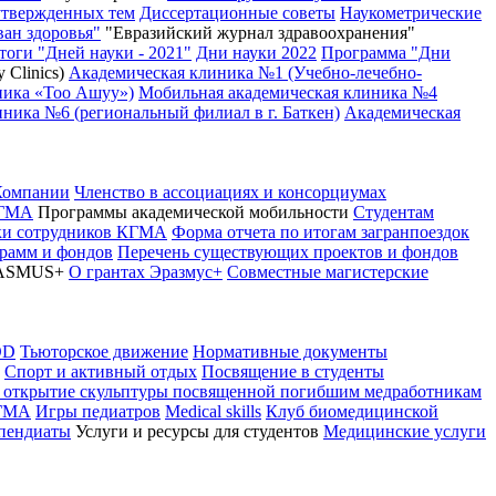
утвержденных тем
Диссертационные советы
Наукометрические
ван здоровья"
"Евразийский журнал здравоохранения"
тоги "Дней науки - 2021"
Дни науки 2022
Программа "Дни
 Clinics)
Академическая клиника №1 (Учебно-лечебно-
ника «Тоо Ашуу»)
Мобильная академическая клиника №4
ника №6 (региональный филиал в г. Баткен)
Академическая
Компании
Членство в ассоциациях и консорциумах
КГМА
Программы академической мобильности
Студентам
вки сотрудников КГМА
Форма отчета по итогам загранпоездок
грамм и фондов
Перечень существующих проектов и фондов
ASMUS+
О грантах Эразмус+
Совместные магистерские
OD
Тьюторское движение
Нормативные документы
Спорт и активный отдых
Посвящение в студенты
 открытие скульптуры посвященной погибшим медработникам
КГМА
Игры педиатров
Medical skills
Клуб биомедицинской
ипендиаты
Услуги и ресурсы для студентов
Медицинские услуги