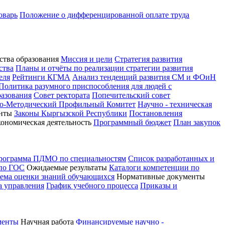
оварь
Положение о дифференцированной оплате труда
ства образования
Миссия и цели
Стратегия развития
ства
Планы и отчёты по реализации стратегии развития
еля
Рейтинги КГМА
Анализ тенденций развития СМ и ФОиН
Политика разумного приспособления для людей с
разования
Совет ректората
Попечительский совет
о-Методический Профильный Комитет
Научно - техническая
нты
Законы Кыргызской Республики
Постановления
кономическая деятельность
Программный бюджет
План закупок
программа ПДМО по специальностям
Список разработанных и
 по ГОС
Ожидаемые результаты
Каталоги компетенции по
тема оценки знаний обучающихся
Нормативные документы
а управления
График учебного процесса
Приказы и
менты
Научная работа
Финансируемые научно -