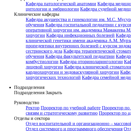
Кафедра патологической анатомии
Кафедра медици
цитологии и эмбриологии
Кафедра судебной медиц
Клинические кафедры
Кафедра акушерства и гинекологии им. М.С. Мусур
обучения
Кафедра госпитальной педиатрии с курсом
оперативной хирургии им. академика Мамакеева М
хирургии
Кафедра инфекционных болезней
Кафедр
клинической генетики имени академика А.М. Мурз
пропедевтики внутренних болезней с курсом эндо
сестринского дела
Кафедра терапевтической стомат
обучения
Кафедра факультетской педиатрии
Кафедр
комбустиологии
Кафедра оториноларингологии
Каф
лицевой хирургии
Кафедра клинической стомато
кардиохирургии и эндоваскулярной хирургии
Кафе
хирургических технологий
Кафедра семейной меди
Подразделения
Подразделения
Закрыть
Руководство
Ректор
Проректор по учебной работе
Проректор по 
связям и стратегическому развитию
Проректор по а
Отделы и сектора
Отдел воспитательной и организационно – массово
Отдел системного и программного обеспечения
Отд