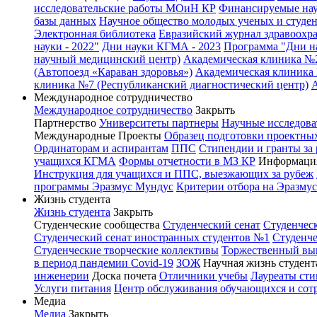
исследовательские работы МОиН КР
Финансируемые нау
базы данных
Научное общество молодых ученых и студе
Электронная библиотека
Евразийский журнал здравоохр
науки - 2022"
Дни науки КГМА - 2023
Программа "Дни на
научный медицинский центр)
Академическая клиника №
(Автопоезд «Караван здоровья»)
Академическая клиника 
клиника №7 (Республиканский диагностический центр)
Международное сотрудничество
Международное сотрудничество
Закрыть
Партнерство
Университеты партнеры
Научные исследова
Международные Проекты
Образец подготовки проектных
Ординаторам и аспирантам
ППС
Стипендии и гранты за
учащихся КГМА
Формы отчетности в МЗ КР
Информация
Инструкция для учащихся и ППС, выезжающих за рубеж
программы Эразмус Мундус
Критерии отбора на Эразму
Жизнь студента
Жизнь студента
Закрыть
Студенческие сообщества
Студенческий сенат
Студенчес
Студенческий сенат иностранных студентов №1
Студенче
Студенческие творческие коллективы
Торжественный вы
в период пандемии Covid-19
ЗОЖ
Научная жизнь студент
инженерии
Доска почета
Отличники учебы
Лауреаты ст
Услуги питания
Центр обслуживания обучающихся и со
Медиа
Медиа
Закрыть