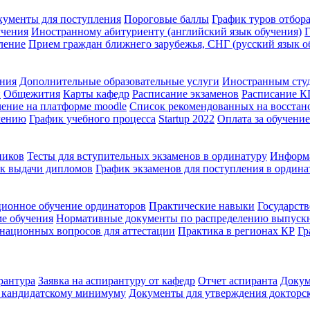
кументы для поступления
Пороговые баллы
График туров отбора
учения
Иностранному абитуриенту (английский язык обучения)
Г
ление
Прием граждан ближнего зарубежья, СНГ (русский язык о
ения
Дополнительные образовательные услуги
Иностранным сту
й
Общежития
Карты кафедр
Расписание экзаменов
Расписание 
ение на платформе moodle
Список рекомендованных на восстан
чению
График учебного процесса
Startup 2022
Оплата за обучение
ников
Тесты для вступительных экзаменов в ординатуру
Информа
к выдачи дипломов
График экзаменов для поступления в ордина
ионное обучение ординаторов
Практические навыки
Государств
ме обучения
Нормативные документы по распределению выпуск
национных вопросов для аттестации
Практика в регионах КР
Гр
рантура
Заявка на аспирантуру от кафедр
Отчет аспиранта
Докум
о кандидатскому минимуму
Документы для утверждения докторс