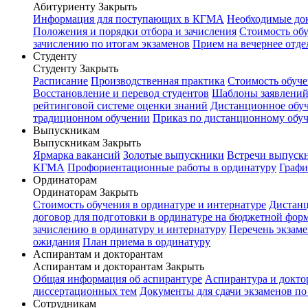
Абитуриенту
Закрыть
Информация для поступающих в КГМА
Необходимые до
Положения и порядки отбора и зачисления
Стоимость об
зачислению по итогам экзаменов
Прием на вечернее отде
Студенту
Студенту
Закрыть
Расписание
Производственная практика
Стоимость обуч
Восстановление и перевод студентов
Шаблоны заявлени
рейтинговой системе оценки знаний
Дистанционное обуч
традиционном обучении
Приказ по дистанционному обу
Выпускникам
Выпускникам
Закрыть
Ярмарка вакансий
Золотые выпускники
Встречи выпуск
КГМА
Профориентационные работы в ординатуру
Графи
Ординаторам
Ординаторам
Закрыть
Стоимость обучения в ординатуре и интернатуре
Дистанц
договор для подготовки в ординатуре на бюджетной фор
зачислению в ординатуру и интернатуру
Перечень экзаме
ожидания
План приема в ординатуру
Аспирантам и докторантам
Аспирантам и докторантам
Закрыть
Общая информация об аспирантуре
Аспирантура и докто
диссертационных тем
Документы для сдачи экзаменов п
Сотрудникам