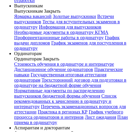
отработки
Выпускникам
Выпускникам
Закрыть
Ярмарка вакансий
Золотые выпускники
Встречи
выпускников
Тесты для вступительных экзаменов в
ординатуру
Информация для выпускников
Необходимые документы в ординатуру КГМА
Профориентационные работы в ординатуру
График
выдачи дипломов
График экзаменов для поступления в
ординатуру
Ординаторам
Ординаторам
Закрыть
Стоимость обучения в ординатуре и интернатуре
Дистанционное обучение ординаторов
Практические
навыки
Государственная итоговая аттестация
ординаторам
Трехсторонний договор для подготовки в
ординатуре на бюджетной форме обучения
Нормативные документы по распределению
выпускников бюджетной формы обучения
Список
рекомендованных к зачислению в ординатуру и
интернатуру
Перечень экзаменационных вопросов для
аттестации
Практика в регионах КР
График учебного
процесса ординаторов и интернов
Лист ожидания
План
приема в ординатуру
Аспирантам и докторантам