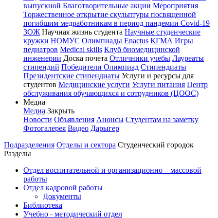
выпускной
Благотворительные акции
Мероприятия
Торжественное открытие скульптуры посвященной
погибшим медработникам в период пандемии Covid-19
ЗОЖ
Научная жизнь студента
Научные студенческие
кружки
НОМУС
Олимпиады
Enactus КГМА
Игры
педиатров
Medical skills
Клуб биомедицинской
инженерии
Доска почета
Отличники учебы
Лауреаты
стипендий
Победители Олимпиад
Стипендиаты
Президентские стипендиаты
Услуги и ресурсы для
студентов
Медицинские услуги
Услуги питания
Центр
обслуживания обучающихся и сотрудников (ЦООС)
Медиа
Медиа
Закрыть
Новости
Объявления
Анонсы
Студентам на заметку
Фотогалерея
Видео
Дарыгер
Подразделения
Отделы и сектора
Студенческий городок
Разделы
Отдел воспитательной и организационно – массовой
работы
Отдел кадровой работы
Документы
Библиотека
Учебно - методический отдел