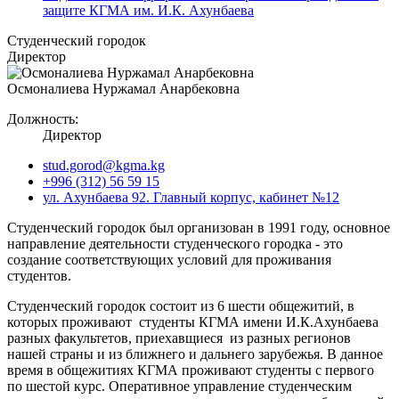
защите КГМА им. И.К. Ахунбаева
Студенческий городок
Директор
Осмоналиева Нуржамал Анарбековна
Должность:
Директор
stud.gorod@kgma.kg
+996 (312) 56 59 15
ул. Ахунбаева 92. Главный корпус, кабинет №12
Студенческий городок был организован в 1991 году, основное
направление деятельности студенческого городка - это
создание соответствующих условий для проживания
студентов.
Студенческий городок состоит из 6 шести общежитий, в
которых проживают студенты КГМА имени И.К.Ахунбаева
разных факультетов, приехавщиеся из разных регионов
нашей страны и из ближнего и дальнего зарубежья. В данное
время в общежитиях КГМА проживают студенты с первого
по шестой курс. Оперативное управление студенческим