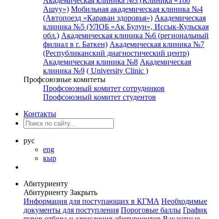
Академическая клиника №3 (Клиника «Тоо
Ашуу»)
Мобильная академическая клиника №4
(Автопоезд «Караван здоровья»)
Академическая
клиника №5 (УЛОБ «Ак Булун», Иссык-Кульская
обл.)
Академическая клиника №6 (региональный
филиал в г. Баткен)
Академическая клиника №7
(Республиканский диагностический центр)
Академическая клиника №8
Академическая
клиника №9
( University Clinic )
Профсоюзные комитеты
Профсоюзный комитет сотрудников
Профсоюзный комитет студентов
Контакты
рус
eng
кыр
Абитуриенту
Абитуриенту
Закрыть
Информация для поступающих в КГМА
Необходимые
документы для поступления
Пороговые баллы
График
туров отбора и зачисления абитуриентов
Вакантные