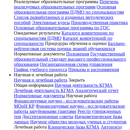
Реализуемые образовательные программы
Перечень
реализуемых образовательных программ
Основная
образовательная программа ПДМО по специальностям
Список разработанных и изданных методических
пособий
Элективные курсы
Производственная практика
Основные образовательные программы по ГОС
Ожидаемые результаты
Каталоги компетенции по
специальностям ПДМО
Каталог компетенций по
специальности
Процедуры обучения и оценки
Балльно-
рейтинговая система оценки знаний обучающихся
Нормативные документы
Положения
Государственный
образовательный стандарт высшего профессионального
образования
Организационная схема управления
График учебного процесса
Приказы и распоряжения
Научная и лечебная работа
Научная и лечебная работа
Закрыть
Общая информация
Научная деятельность КГМА
Лечебная деятельность КГМА
Аналитический отчет
Нормативные документы
Научная работа
Финансируемые научно - исследовательские работы
МОиН КР
Финансируемые научно - исследовательские
работы зарубежными грантами
Реестр утвержденных
тем
Диссертационные советы
Наукометрические базы
данных
Научное общество молодых ученых и студентов
Лечебная работа
Клинические базы КГМА
Автопоезд