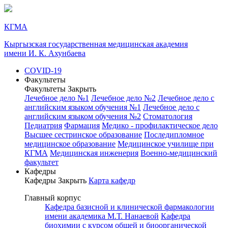
КГМА
Кыргызская государственная медицинская академия
имени И. К. Ахунбаева
COVID-19
Факультеты
Факультеты
Закрыть
Лечебное дело №1
Лечебное дело №2
Лечебное дело с
английским языком обучения №1
Лечебное дело с
английским языком обучения №2
Стоматология
Педиатрия
Фармация
Медико - профилактическое дело
Высшее сестринское образование
Последипломное
медицинское образование
Медицинское училище при
КГМА
Медицинская инженерия
Военно-медицинский
факультет
Кафедры
Кафедры
Закрыть
Карта кафедр
Главный корпус
Кафедра базисной и клинической фармакологии
имени академика М.Т. Нанаевой
Кафедра
биохимии с курсом общей и биоорганической