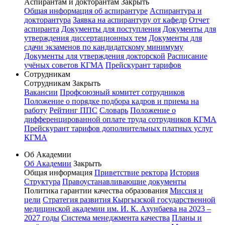
Аспирантам и докторантам
Закрыть
Общая информация об аспирантуре
Аспирантура и
докторантура
Заявка на аспирантуру от кафедр
Отчет
аспиранта
Документы для поступления
Документы для
утверждения диссертационных тем
Документы для
сдачи экзаменов по кандидатскому минимуму
Документы для утверждения докторской
Расписание
учёных советов КГМА
Прейскурант тарифов
Сотрудникам
Сотрудникам
Закрыть
Вакансии
Профсоюзный комитет сотрудников
Положение о порядке подбора кадров и приема на
работу
Рейтинг ППС
Словарь
Положение о
дифференцированной оплате труда сотрудников КГМА
Прейскурант тарифов дополнительных платных услуг
КГМА
Об Академии
Об Академии
Закрыть
Общая информация
Приветствие ректора
История
Структура
Правоустанавливающие документы
Политика гарантии качества образования
Миссия и
цели
Стратегия развития Кыргызской государственной
медицинской академии им. И. К. Ахунбаева на 2023 –
2027 годы
Система менеджмента качества
Планы и