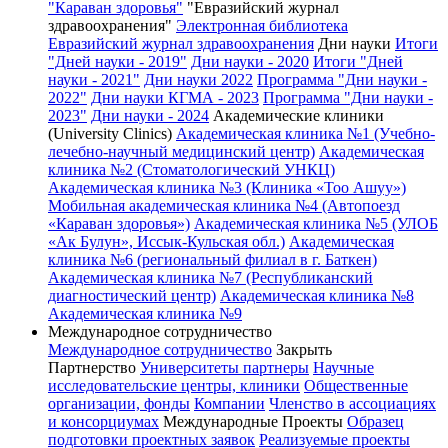
"Караван здоровья"
"Евразийский журнал
здравоохранения"
Электронная библиотека
Евразийский журнал здравоохранения
Дни науки
Итоги
"Дней науки - 2019"
Дни науки - 2020
Итоги "Дней
науки - 2021"
Дни науки 2022
Программа "Дни науки -
2022"
Дни науки КГМА - 2023
Программа "Дни науки -
2023"
Дни науки - 2024
Академические клиники
(University Clinics)
Академическая клиника №1 (Учебно-
лечебно-научный медицинский центр)
Академическая
клиника №2 (Стоматологический УНКЦ)
Академическая клиника №3 (Клиника «Тоо Ашуу»)
Мобильная академическая клиника №4 (Автопоезд
«Караван здоровья»)
Академическая клиника №5 (УЛОБ
«Ак Булун», Иссык-Кульская обл.)
Академическая
клиника №6 (региональный филиал в г. Баткен)
Академическая клиника №7 (Республиканский
диагностический центр)
Академическая клиника №8
Академическая клиника №9
Международное сотрудничество
Международное сотрудничество
Закрыть
Партнерство
Университеты партнеры
Научные
исследовательские центры, клиники
Общественные
организации, фонды
Компании
Членство в ассоциациях
и консорциумах
Международные Проекты
Образец
подготовки проектных заявок
Реализуемые проекты