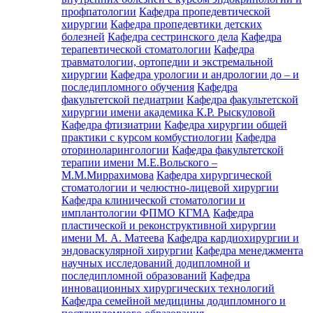
профпатологии
Кафедра пропедевтической
хирургии
Кафедра пропедевтики детских
болезней
Кафедра сестринского дела
Кафедра
терапевтической стоматологии
Кафедра
травматологии, ортопедии и экстремальной
хирургии
Кафедра урологии и андрологии до – и
последипломного обучения
Кафедра
факультетской педиатрии
Кафедра факультетской
хирургии имени академика К.Р. Рыскуловой
Кафедра фтизиатрии
Кафедра хирургии общей
практики с курсом комбустиологии
Кафедра
оториноларингологии
Кафедра факультетской
терапии имени М.Е.Вольского –
М.М.Миррахимова
Кафедра хирургической
стоматологии и челюстно-лицевой хирургии
Кафедра клинической стоматологии и
имплантологии ФПМО КГМА
Кафедра
пластической и реконструктивной хирургии
имени М. А. Матеева
Кафедра кардиохирургии и
эндоваскулярной хирургии
Кафедра менеджмента
научных исследований додипломной и
последипломной образований
Кафедра
инновационных хирургических технологий
Кафедра семейной медицины додипломного и