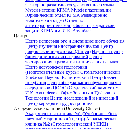
Сектор по развитию государственного языка
Музей истории КГМА
Музей пластинации
Юридический отдел КГМА
Редакционно-
издательский отдел
Отдел по
антитеррористической работе и гражданской
защите КГМА им. И.К. Ахунбаева
Центры
Центр непрерывного и дистанционного обучения
Центр изучения иностранных языков
Центр
довузовской подготовки (Лицей)
Научный центр
биомедицинских исследований
Центр
тестирования и развития клинических навыков
Центр довузовской подготовки
(Подготовительные курсы)
Стоматологический
Учебный Научно- Клинический Центр
Бизнес-
инкубатор
Центр обслуживания обучающихся и
сотрудников (ЦООС)
Студенческий кампус им
И.К. Акылбекова
Офис Зеленых и Цифровых
Технологий
Центр исследований и инноваций
Центр карьеры и трудоустройства
Академические клиники (University Clinics)
Академическая клиника №1 (Учебно-лечебно-
научный медицинский центр)
Академическая
клиника №2 (Стоматологический УНКЦ)