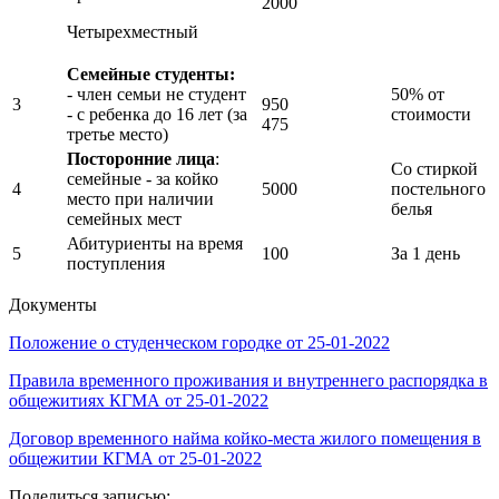
2000
Четырехместный
Семейные студенты:
- член семьи не студент
50% от
3
950
- с ребенка до 16 лет (за
стоимости
475
третье место)
Посторонние лица
:
Со стиркой
семейные - за койко
4
5000
постельного
место при наличии
белья
семейных мест
Абитуриенты на время
5
100
За 1 день
поступления
Документы
Положение о студенческом городке от 25-01-2022
Правила временного проживания и внутреннего распорядка в
общежитиях КГМА от 25-01-2022
Договор временного найма койко-места жилого помещения в
общежитии КГМА от 25-01-2022
Поделиться записью: