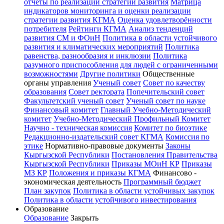
отчёты по реализации стратегии развития
Матрица
индикаторов мониторинга и оценки реализации
стратегии развития КГМА
Оценка удовлетворённости
потребителя
Рейтинги КГМА
Анализ тенденций
развития СМ и ФОиН
Политика в области устойчивого
развития и климатических мероприятий
Политика
равенства, разнообразия и инклюзии
Политика
разумного приспособления для людей с ограниченными
возможностями
Другие политики
Общественные
органы управления
Ученый совет
Совет по качеству
образования
Совет ректората
Попечительский совет
Факультетский ученый совет
Ученый совет по науке
Финансовый комитет
Главный Учебно-Методический
комитет
Учебно-Методический Профильный Комитет
Научно - техническая комиссия
Комитет по биоэтике
Редакционно-издательский совет КГМА
Комиссия по
этике
Нормативно-правовые документы
Законы
Кыргызской Республики
Постановления Правительства
Кыргызской Республики
Приказы МОиН КР
Приказы
МЗ КР
Положения и приказы КГМА
Финансово -
экономическая деятельность
Программный бюджет
План закупок
Политика в области устойчивых закупок
Политика в области устойчивого инвестирования
Образование
Образование
Закрыть