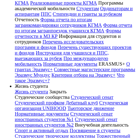
КГМА
Реализованные проекты КГМА
Программы
академической мобильности
Студентам
Ординаторам и
аспирантам
ППС
Стипендии и гранты за рубежом
Отчетность
Форма отчета по итогам
загранкомандировки сотрудников КГМА
Форма отчета
по итогам загранпоездок учащихся КГМА
Формы
отчетности в МЗ КР
Информация для студентов и
сотрудников
Перечень исследовательских
программ и фондов
Перечень существующих проектов
и фондов
Инструкция для учащихся и ППС,
выезжающих за рубеж
Про международную
мобильность
Нормативные документы
ERASMUS+
О
грантах Эразмус+
Совместные магистерские программы
Эразмус Мундус
Критерии отбора на Эразмус+
Что
такое Эразмус+?
Жизнь студента
Жизнь студента
Закрыть
Студенческие сообщества
Студенческий сенат
Студенческий профком
Дебатный клуб
Студенческая
организация UNIHOOD
Тьюторское движение
Нормативные документы
Студенческий сенат
иностранных студентов №1
Студенческий сенат
иностранных студентов №2
Внеучебная деятельность
Спорт и активный отдых
Посвящение в студенты
Студенческие творческие коллективы
Торжественный