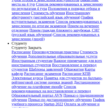
места на 4 тур
Список рекомендованных к зачислению
по результатам 4 тура
Положения и порядки отбора и
зачисления
Стоимость обучения
Иностранному
абитуриенту (английский язык обучения)
График
вступительных экзаменов
Список рекомендованных к
зачислению по итогам экзаменов
Прием на вечернее
отделение
Прием граждан ближнего зарубежья, СНГ
(русский язык обучения)
Список рекомендованных к
зачислению (лицей)
Студенту
Студенту
Закрыть
Расписание
Производственная практика
Стоимость
обучения
Дополнительные образовательные услуги
Иностранным студентам
Важное примечание для всех
иностранных студентов
Восстановление и перевод
студентов
Шаблоны заявлений
Общежития
Карты
кафедр
Расписание экзаменов
Расписание КПВ
Элективные курсы
Памятка для студентов по балльно-
рейтинговой системе оценки знаний
Дистанционное
обучение на платформе moodle
Список
рекомендованных на восстановление и перевод
Образовательный портал AVN
Приказ о традиционном
обучении
Приказ по дистанционному обучению
График
учебного процесса
Startup 2022
Оплата за обучение и