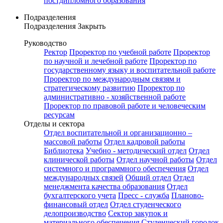
постдипломного образования
Подразделения
Подразделения
Закрыть
Руководство
Ректор
Проректор по учебной работе
Проректор
по научной и лечебной работе
Проректор по
государственному языку и воспитательной работе
Проректор по международным связям и
стратегическому развитию
Проректор по
административно - хозяйственной работе
Проректор по правовой работе и человеческим
ресурсам
Отделы и сектора
Отдел воспитательной и организационно –
массовой работы
Отдел кадровой работы
Библиотека
Учебно - методический отдел
Отдел
клинической работы
Отдел научной работы
Отдел
системного и программного обеспечения
Отдел
международных связей
Общий отдел
Отдел
менеджмента качества образования
Отдел
бухгалтерского учета
Пресс - служба
Планово-
финансовый отдел
Отдел студенческого
делопроизводство
Сектор закупок и
материального обеспечения
Студенческий городок