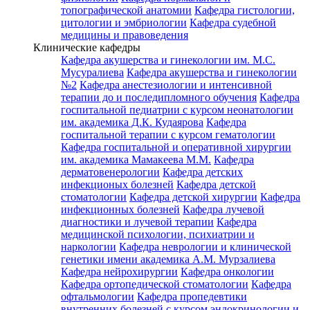
топографической анатомии
Кафедра гистологии,
цитологии и эмбриологии
Кафедра судебной
медицины и правоведения
Клинические кафедры
Кафедра акушерства и гинекологии им. М.С.
Мусуралиева
Кафедра акушерства и гинекологии
№2
Кафедра анестезиологии и интенсивной
терапии до и последипломного обучения
Кафедра
госпитальной педиатрии с курсом неонатологии
им. академика Д.К. Кудаярова
Кафедра
госпитальной терапии с курсом гематологии
Кафедра госпитальной и оперативной хирургии
им. академика Мамакеева М.М.
Кафедра
дерматовенерологии
Кафедра детских
инфекционых болезней
Кафедра детской
стоматологии
Кафедра детской хирургии
Кафедра
инфекционных болезней
Кафедра лучевой
диагностики и лучевой терапии
Кафедра
медицинской психологии, психиатрии и
наркологии
Кафедра неврологии и клинической
генетики имени академика А.М. Мурзалиева
Кафедра нейрохирургии
Кафедра онкологии
Кафедра ортопедической стоматологии
Кафедра
офтальмологии
Кафедра пропедевтики
внутренних болезней с курсом эндокринологии и