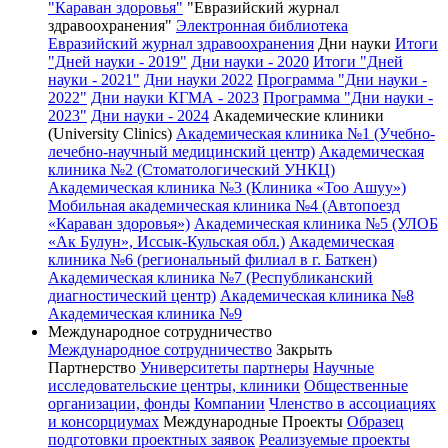
"Караван здоровья"
"Евразийский журнал
здравоохранения"
Электронная библиотека
Евразийский журнал здравоохранения
Дни науки
Итоги
"Дней науки - 2019"
Дни науки - 2020
Итоги "Дней
науки - 2021"
Дни науки 2022
Программа "Дни науки -
2022"
Дни науки КГМА - 2023
Программа "Дни науки -
2023"
Дни науки - 2024
Академические клиники
(University Clinics)
Академическая клиника №1 (Учебно-
лечебно-научный медицинский центр)
Академическая
клиника №2 (Стоматологический УНКЦ)
Академическая клиника №3 (Клиника «Тоо Ашуу»)
Мобильная академическая клиника №4 (Автопоезд
«Караван здоровья»)
Академическая клиника №5 (УЛОБ
«Ак Булун», Иссык-Кульская обл.)
Академическая
клиника №6 (региональный филиал в г. Баткен)
Академическая клиника №7 (Республиканский
диагностический центр)
Академическая клиника №8
Академическая клиника №9
Международное сотрудничество
Международное сотрудничество
Закрыть
Партнерство
Университеты партнеры
Научные
исследовательские центры, клиники
Общественные
организации, фонды
Компании
Членство в ассоциациях
и консорциумах
Международные Проекты
Образец
подготовки проектных заявок
Реализуемые проекты