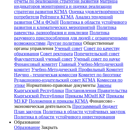
отчёты по реализации стратегии развития
Матрица
индикаторов мониторинга и оценки реализации
стратегии развития КГМА
Оценка удовлетворённости
потребителя
Рейтинги КГМА
Анализ тенденций
развития СМ и ФОиН
Политика в области устойчивого
развития и климатических мероприятий
Политика
равенства, разнообразия и инклюзии
Политика
разумного приспособления для людей с ограниченными
возможностями
Другие политики
Общественные
органы управления
Ученый совет
Совет по качеству
образования
Совет ректората
Попечительский совет
Факультетский ученый совет
Ученый совет по науке
Финансовый комитет
Главный Учебно-Методический
комитет
Учебно-Методический Профильный Комитет
Научно - техническая комиссия
Комитет по биоэтике
Редакционно-издательский совет КГМА
Комиссия по
этике
Нормативно-правовые документы
Законы
Кыргызской Республики
Постановления Правительства
Кыргызской Республики
Приказы МОиН КР
Приказы
МЗ КР
Положения и приказы КГМА
Финансово -
экономическая деятельность
Программный бюджет
План закупок
Политика в области устойчивых закупок
Политика в области устойчивого инвестирования
Образование
Образование
Закрыть