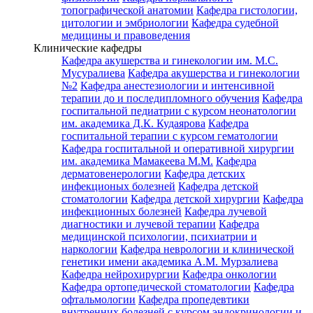
топографической анатомии
Кафедра гистологии,
цитологии и эмбриологии
Кафедра судебной
медицины и правоведения
Клинические кафедры
Кафедра акушерства и гинекологии им. М.С.
Мусуралиева
Кафедра акушерства и гинекологии
№2
Кафедра анестезиологии и интенсивной
терапии до и последипломного обучения
Кафедра
госпитальной педиатрии с курсом неонатологии
им. академика Д.К. Кудаярова
Кафедра
госпитальной терапии с курсом гематологии
Кафедра госпитальной и оперативной хирургии
им. академика Мамакеева М.М.
Кафедра
дерматовенерологии
Кафедра детских
инфекционых болезней
Кафедра детской
стоматологии
Кафедра детской хирургии
Кафедра
инфекционных болезней
Кафедра лучевой
диагностики и лучевой терапии
Кафедра
медицинской психологии, психиатрии и
наркологии
Кафедра неврологии и клинической
генетики имени академика А.М. Мурзалиева
Кафедра нейрохирургии
Кафедра онкологии
Кафедра ортопедической стоматологии
Кафедра
офтальмологии
Кафедра пропедевтики
внутренних болезней с курсом эндокринологии и