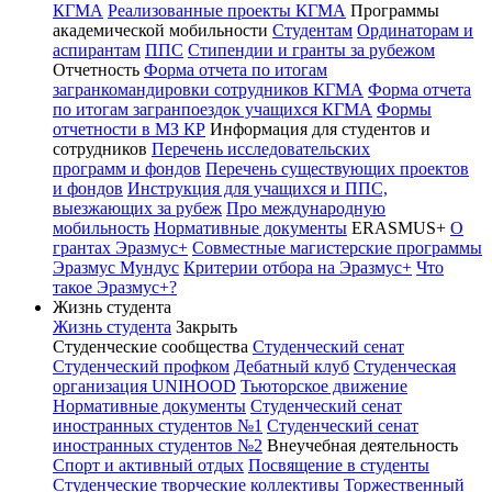
КГМА
Реализованные проекты КГМА
Программы
академической мобильности
Студентам
Ординаторам и
аспирантам
ППС
Стипендии и гранты за рубежом
Отчетность
Форма отчета по итогам
загранкомандировки сотрудников КГМА
Форма отчета
по итогам загранпоездок учащихся КГМА
Формы
отчетности в МЗ КР
Информация для студентов и
сотрудников
Перечень исследовательских
программ и фондов
Перечень существующих проектов
и фондов
Инструкция для учащихся и ППС,
выезжающих за рубеж
Про международную
мобильность
Нормативные документы
ERASMUS+
О
грантах Эразмус+
Совместные магистерские программы
Эразмус Мундус
Критерии отбора на Эразмус+
Что
такое Эразмус+?
Жизнь студента
Жизнь студента
Закрыть
Студенческие сообщества
Студенческий сенат
Студенческий профком
Дебатный клуб
Студенческая
организация UNIHOOD
Тьюторское движение
Нормативные документы
Студенческий сенат
иностранных студентов №1
Студенческий сенат
иностранных студентов №2
Внеучебная деятельность
Спорт и активный отдых
Посвящение в студенты
Студенческие творческие коллективы
Торжественный