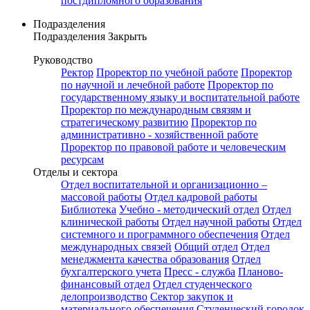
постдипломного образования
Подразделения
Подразделения
Закрыть
Руководство
Ректор
Проректор по учебной работе
Проректор
по научной и лечебной работе
Проректор по
государственному языку и воспитательной работе
Проректор по международным связям и
стратегическому развитию
Проректор по
административно - хозяйственной работе
Проректор по правовой работе и человеческим
ресурсам
Отделы и сектора
Отдел воспитательной и организационно –
массовой работы
Отдел кадровой работы
Библиотека
Учебно - методический отдел
Отдел
клинической работы
Отдел научной работы
Отдел
системного и программного обеспечения
Отдел
международных связей
Общий отдел
Отдел
менеджмента качества образования
Отдел
бухгалтерского учета
Пресс - служба
Планово-
финансовый отдел
Отдел студенческого
делопроизводство
Сектор закупок и
материального обеспечения
Студенческий городок