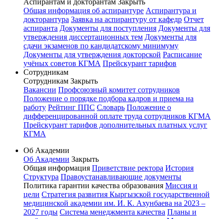
Аспирантам и докторантам
Закрыть
Общая информация об аспирантуре
Аспирантура и
докторантура
Заявка на аспирантуру от кафедр
Отчет
аспиранта
Документы для поступления
Документы для
утверждения диссертационных тем
Документы для
сдачи экзаменов по кандидатскому минимуму
Документы для утверждения докторской
Расписание
учёных советов КГМА
Прейскурант тарифов
Сотрудникам
Сотрудникам
Закрыть
Вакансии
Профсоюзный комитет сотрудников
Положение о порядке подбора кадров и приема на
работу
Рейтинг ППС
Словарь
Положение о
дифференцированной оплате труда сотрудников КГМА
Прейскурант тарифов дополнительных платных услуг
КГМА
Об Академии
Об Академии
Закрыть
Общая информация
Приветствие ректора
История
Структура
Правоустанавливающие документы
Политика гарантии качества образования
Миссия и
цели
Стратегия развития Кыргызской государственной
медицинской академии им. И. К. Ахунбаева на 2023 –
2027 годы
Система менеджмента качества
Планы и