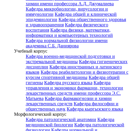
химии имени профессора А.Д. Джумалиева
Кафедра микробиологии, вирусологии и
иммунологии
Кафедра общей и клинической
эпидемиологии
Кафедра общественного здоровья
и здравоохранения
Кафедра физического
воспитания
Кафедра физики, математики,
информатики и компьютерных технологий
Кафедра нормальной физиологии имени
академика С.Б. Даниярова
Учебный корпус
Кафедра военно-медицинской подготовки и
экстремальной медицины
Кафедра гигиенических
дисциплин
Кафедра иностранных и латинского
языков
Кафедра реабилитологии и физиотерапии с
курсом спортивной медицины
Кафедра общей
гигиены
Кафедра русского языка
Кафедра
управления и экономики фармации, технологии
лекарственных средств имени профессора Э.С.
Матыева
Кафедра фармакогнозии и химии
лекарственных средств
Кафедра философии и
общественных наук
Кафедра кыргызского языка
Морфологический корпус
Кафедра патологической анатомии
Кафедра
медицинской биологии
Кафедра патологической
физиологии
Кафедра нормальной и