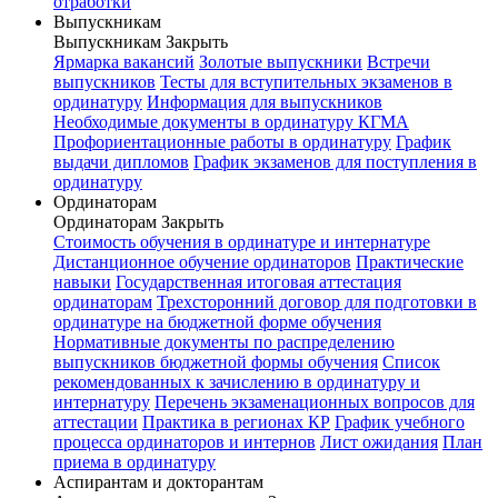
отработки
Выпускникам
Выпускникам
Закрыть
Ярмарка вакансий
Золотые выпускники
Встречи
выпускников
Тесты для вступительных экзаменов в
ординатуру
Информация для выпускников
Необходимые документы в ординатуру КГМА
Профориентационные работы в ординатуру
График
выдачи дипломов
График экзаменов для поступления в
ординатуру
Ординаторам
Ординаторам
Закрыть
Стоимость обучения в ординатуре и интернатуре
Дистанционное обучение ординаторов
Практические
навыки
Государственная итоговая аттестация
ординаторам
Трехсторонний договор для подготовки в
ординатуре на бюджетной форме обучения
Нормативные документы по распределению
выпускников бюджетной формы обучения
Список
рекомендованных к зачислению в ординатуру и
интернатуру
Перечень экзаменационных вопросов для
аттестации
Практика в регионах КР
График учебного
процесса ординаторов и интернов
Лист ожидания
План
приема в ординатуру
Аспирантам и докторантам