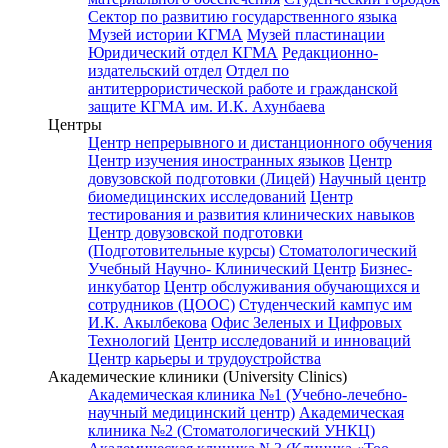
Сектор по развитию государственного языка
Музей истории КГМА
Музей пластинации
Юридический отдел КГМА
Редакционно-
издательский отдел
Отдел по
антитеррористической работе и гражданской
защите КГМА им. И.К. Ахунбаева
Центры
Центр непрерывного и дистанционного обучения
Центр изучения иностранных языков
Центр
довузовской подготовки (Лицей)
Научный центр
биомедицинских исследований
Центр
тестирования и развития клинических навыков
Центр довузовской подготовки
(Подготовительные курсы)
Стоматологический
Учебный Научно- Клинический Центр
Бизнес-
инкубатор
Центр обслуживания обучающихся и
сотрудников (ЦООС)
Студенческий кампус им
И.К. Акылбекова
Офис Зеленых и Цифровых
Технологий
Центр исследований и инноваций
Центр карьеры и трудоустройства
Академические клиники (University Clinics)
Академическая клиника №1 (Учебно-лечебно-
научный медицинский центр)
Академическая
клиника №2 (Стоматологический УНКЦ)