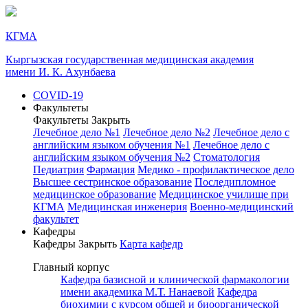
КГМА
Кыргызская государственная медицинская академия
имени И. К. Ахунбаева
COVID-19
Факультеты
Факультеты
Закрыть
Лечебное дело №1
Лечебное дело №2
Лечебное дело с
английским языком обучения №1
Лечебное дело с
английским языком обучения №2
Стоматология
Педиатрия
Фармация
Медико - профилактическое дело
Высшее сестринское образование
Последипломное
медицинское образование
Медицинское училище при
КГМА
Медицинская инженерия
Военно-медицинский
факультет
Кафедры
Кафедры
Закрыть
Карта кафедр
Главный корпус
Кафедра базисной и клинической фармакологии
имени академика М.Т. Нанаевой
Кафедра
биохимии с курсом общей и биоорганической