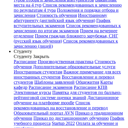
места на 4 тур
Список рекомендованных к зачислению
по результатам 4 тура
Положения и порядки отбора и
зачисления
Стоимость обучения
Иностранному
абитуриенту (английский язык обучения)
График
вступительных экзаменов
Список рекомендованных к
зачислению по итогам экзаменов
Прием на вечернее
отделение
Прием граждан ближнего зарубежья, СНГ
(русский язык обучения)
Список рекомендованных к
зачислению (лицей)
Студенту
Студенту
Закрыть
Расписание
Производственная практика
Стоимость
обучения
Дополнительные образовательные услуги
Иностранным студентам
Важное примечание для всех
иностранных студентов
Восстановление и перевод
студентов
Шаблоны заявлений
Общежития
Карты
кафедр
Расписание экзаменов
Расписание КПВ
Элективные курсы
Памятка для студентов по балльно-
рейтинговой системе оценки знаний
Дистанционное
обучение на платформе moodle
Список
рекомендованных на восстановление и перевод
Образовательный портал AVN
Приказ о традиционном
обучении
Приказ по дистанционному обучению
График
учебного процесса
Startup 2022
Оплата за обучение и