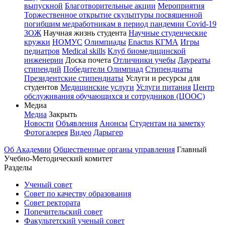
выпускной
Благотворительные акции
Мероприятия
Торжественное открытие скульптуры посвященной
погибшим медработникам в период пандемии Covid-19
ЗОЖ
Научная жизнь студента
Научные студенческие
кружки
НОМУС
Олимпиады
Enactus КГМА
Игры
педиатров
Medical skills
Клуб биомедицинской
инженерии
Доска почета
Отличники учебы
Лауреаты
стипендий
Победители Олимпиад
Стипендиаты
Президентские стипендиаты
Услуги и ресурсы для
студентов
Медицинские услуги
Услуги питания
Центр
обслуживания обучающихся и сотрудников (ЦООС)
Медиа
Медиа
Закрыть
Новости
Объявления
Анонсы
Студентам на заметку
Фотогалерея
Видео
Дарыгер
Об Академии
Общественные органы управления
Главный
Учебно-Методический комитет
Разделы
Ученый совет
Совет по качеству образования
Совет ректората
Попечительский совет
Факультетский ученый совет