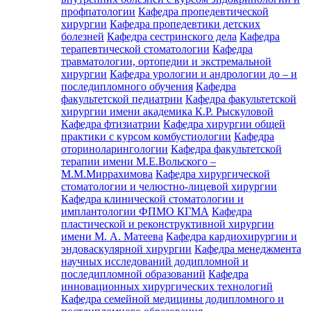
профпатологии
Кафедра пропедевтической
хирургии
Кафедра пропедевтики детских
болезней
Кафедра сестринского дела
Кафедра
терапевтической стоматологии
Кафедра
травматологии, ортопедии и экстремальной
хирургии
Кафедра урологии и андрологии до – и
последипломного обучения
Кафедра
факультетской педиатрии
Кафедра факультетской
хирургии имени академика К.Р. Рыскуловой
Кафедра фтизиатрии
Кафедра хирургии общей
практики с курсом комбустиологии
Кафедра
оториноларингологии
Кафедра факультетской
терапии имени М.Е.Вольского –
М.М.Миррахимова
Кафедра хирургической
стоматологии и челюстно-лицевой хирургии
Кафедра клинической стоматологии и
имплантологии ФПМО КГМА
Кафедра
пластической и реконструктивной хирургии
имени М. А. Матеева
Кафедра кардиохирургии и
эндоваскулярной хирургии
Кафедра менеджмента
научных исследований додипломной и
последипломной образований
Кафедра
инновационных хирургических технологий
Кафедра семейной медицины додипломного и