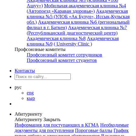
Академическая клиника №3 (Клиника «Тоо
Ашуу»)
Мобильная академическая клиника №4
(Автопоезд «Караван здоровья»)
Академическая
клиника №5 (УЛОБ «Ак Булун», Иссык-Кульская
обл.)
Академическая клиника №6 (региональный
филиал в г. Баткен)
Академическая клиника №7
(Республиканский диагностический центр)
Академическая клиника №8
Академическая
клиника №9
( University Clinic )
Профсоюзные комитеты
Профсоюзный комитет сотрудников
Профсоюзный комитет студентов
Контакты
рус
eng
кыр
Абитуриенту
Абитуриенту
Закрыть
Информация для поступающих в КГМА
Необходимые
документы для поступления
Пороговые баллы
График
туров отбора и зачисления абитуриентов
Вакантные