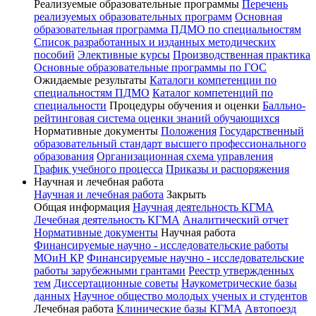
Реализуемые образовательные программы
Перечень
реализуемых образовательных программ
Основная
образовательная программа ПДМО по специальностям
Список разработанных и изданных методических
пособий
Элективные курсы
Производственная практика
Основные образовательные программы по ГОС
Ожидаемые результаты
Каталоги компетенции по
специальностям ПДМО
Каталог компетенций по
специальности
Процедуры обучения и оценки
Балльно-
рейтинговая система оценки знаний обучающихся
Нормативные документы
Положения
Государственный
образовательный стандарт высшего профессионального
образования
Организационная схема управления
График учебного процесса
Приказы и распоряжения
Научная и лечебная работа
Научная и лечебная работа
Закрыть
Общая информация
Научная деятельность КГМА
Лечебная деятельность КГМА
Аналитический отчет
Нормативные документы
Научная работа
Финансируемые научно - исследовательские работы
МОиН КР
Финансируемые научно - исследовательские
работы зарубежными грантами
Реестр утвержденных
тем
Диссертационные советы
Наукометрические базы
данных
Научное общество молодых ученых и студентов
Лечебная работа
Клинические базы КГМА
Автопоезд