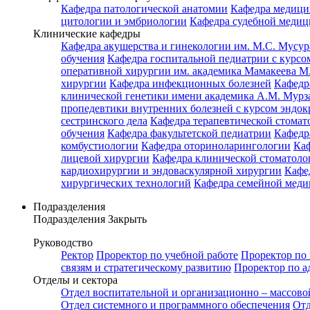
Кафедра патологической анатомии
Кафедра медици
цитологии и эмбриологии
Кафедра судебной медиц
Клинические кафедры
Кафедра акушерства и гинекологии им. М.С. Мусур
обучения
Кафедра госпитальной педиатрии с курсом
оперативной хирургии им. академика Мамакеева М
хирургии
Кафедра инфекционных болезней
Кафедр
клинической генетики имени академика А.М. Мурз
пропедевтики внутренних болезней с курсом эндо
сестринского дела
Кафедра терапевтической стомат
обучения
Кафедра факультетской педиатрии
Кафедр
комбустиологии
Кафедра оториноларингологии
Каф
лицевой хирургии
Кафедра клинической стомато
кардиохирургии и эндоваскулярной хирургии
Кафе
хирургических технологий
Кафедра семейной меди
Подразделения
Подразделения
Закрыть
Руководство
Ректор
Проректор по учебной работе
Проректор по 
связям и стратегическому развитию
Проректор по а
Отделы и сектора
Отдел воспитательной и организационно – массово
Отдел системного и программного обеспечения
Отд