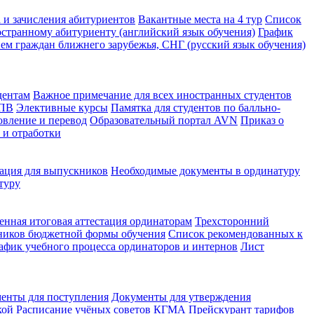
 и зачисления абитуриентов
Вакантные места на 4 тур
Список
странному абитуриенту (английский язык обучения)
График
ем граждан ближнего зарубежья, СНГ (русский язык обучения)
дентам
Важное примечание для всех иностранных студентов
КПВ
Элективные курсы
Памятка для студентов по балльно-
овление и перевод
Образовательный портал AVN
Приказ о
 и отработки
ция для выпускников
Необходимые документы в ординатуру
туру
енная итоговая аттестация ординаторам
Трехсторонний
ников бюджетной формы обучения
Список рекомендованных к
афик учебного процесса ординаторов и интернов
Лист
енты для поступления
Документы для утверждения
кой
Расписание учёных советов КГМА
Прейскурант тарифов