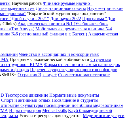
менты
Научная работа
Финансируемые научно -
утвержденных тем
Диссертационные советы
Наукометрические
ван здоровья"
"Евразийский журнал здравоохранения"
тоги "Дней науки - 2021"
Дни науки 2022
Программа "Дни
 Clinics)
Академическая клиника №1 (Учебно-лечебно-
ника «Тоо Ашуу»)
Мобильная академическая клиника №4
ника №6 (региональный филиал в г. Баткен)
Академическая
Компании
Членство в ассоциациях и консорциумах
КГМА
Программы академической мобильности
Студентам
вки сотрудников КГМА
Форма отчета по итогам загранпоездок
грамм и фондов
Перечень существующих проектов и фондов
ASMUS+
О грантах Эразмус+
Совместные магистерские
OD
Тьюторское движение
Нормативные документы
Спорт и активный отдых
Посвящение в студенты
 открытие скульптуры посвященной погибшим медработникам
КГМА
Игры педиатров
Medical skills
Клуб биомедицинской
ипендиаты
Услуги и ресурсы для студентов
Медицинские услуги