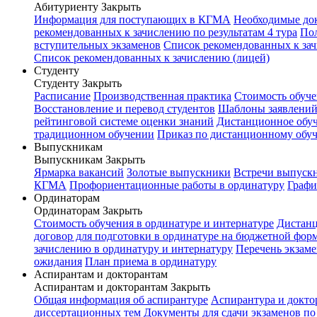
Абитуриенту
Закрыть
Информация для поступающих в КГМА
Необходимые до
рекомендованных к зачислению по результатам 4 тура
Пол
вступительных экзаменов
Список рекомендованных к зач
Список рекомендованных к зачислению (лицей)
Студенту
Студенту
Закрыть
Расписание
Производственная практика
Стоимость обуч
Восстановление и перевод студентов
Шаблоны заявлени
рейтинговой системе оценки знаний
Дистанционное обуч
традиционном обучении
Приказ по дистанционному обу
Выпускникам
Выпускникам
Закрыть
Ярмарка вакансий
Золотые выпускники
Встречи выпуск
КГМА
Профориентационные работы в ординатуру
Графи
Ординаторам
Ординаторам
Закрыть
Стоимость обучения в ординатуре и интернатуре
Дистанц
договор для подготовки в ординатуре на бюджетной фор
зачислению в ординатуру и интернатуру
Перечень экзаме
ожидания
План приема в ординатуру
Аспирантам и докторантам
Аспирантам и докторантам
Закрыть
Общая информация об аспирантуре
Аспирантура и докто
диссертационных тем
Документы для сдачи экзаменов п