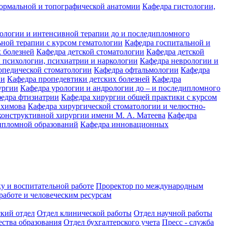
ормальной и топографической анатомии
Кафедра гистологии,
иологии и интенсивной терапии до и последипломного
ьной терапии с курсом гематологии
Кафедра госпитальной и
 болезней
Кафедра детской стоматологии
Кафедра детской
 психологии, психиатрии и наркологии
Кафедра неврологии и
опедической стоматологии
Кафедра офтальмологии
Кафедра
ии
Кафедра пропедевтики детских болезней
Кафедра
ургии
Кафедра урологии и андрологии до – и последипломного
едра фтизиатрии
Кафедра хирургии общей практики с курсом
ахимова
Кафедра хирургической стоматологии и челюстно-
конструктивной хирургии имени М. А. Матеева
Кафедра
ипломной образований
Кафедра инновационных
у и воспитательной работе
Проректор по международным
работе и человеческим ресурсам
ский отдел
Отдел клинической работы
Отдел научной работы
ества образования
Отдел бухгалтерского учета
Пресс - служба