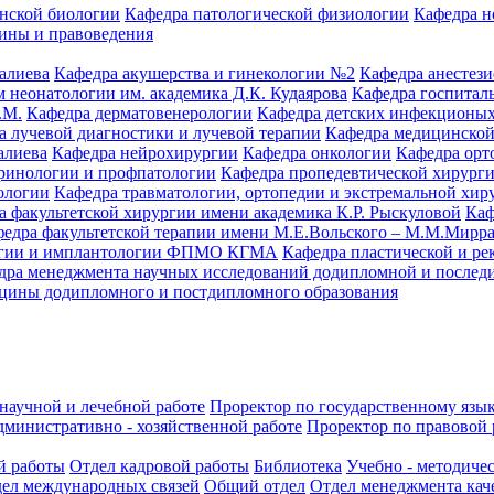
нской биологии
Кафедра патологической физиологии
Кафедра н
ины и правоведения
алиева
Кафедра акушерства и гинекологии №2
Кафедра анестез
 неонатологии им. академика Д.К. Кудаярова
Кафедра госпитал
.М.
Кафедра дерматовенерологии
Кафедра детских инфекционых
а лучевой диагностики и лучевой терапии
Кафедра медицинской
алиева
Кафедра нейрохирургии
Кафедра онкологии
Кафедра орт
кринологии и профпатологии
Кафедра пропедевтической хирург
ологии
Кафедра травматологии, ортопедии и экстремальной хир
а факультетской хирургии имени академика К.Р. Рыскуловой
Каф
едра факультетской терапии имени М.Е.Вольского – М.М.Мирр
логии и имплантологии ФПМО КГМА
Кафедра пластической и ре
дра менеджмента научных исследований додипломной и послед
цины додипломного и постдипломного образования
научной и лечебной работе
Проректор по государственному язык
дминистративно - хозяйственной работе
Проректор по правовой 
й работы
Отдел кадровой работы
Библиотека
Учебно - методиче
ел международных связей
Общий отдел
Отдел менеджмента кач