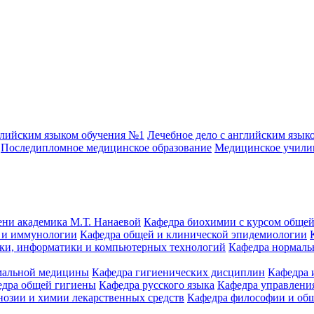
глийским языком обучения №1
Лечебное дело с английским язык
Последипломное медицинское образование
Медицинское учил
ени академика М.Т. Нанаевой
Кафедра биохимии с курсом общей
 и иммунологии
Кафедра общей и клинической эпидемиологии
ики, информатики и компьютерных технологий
Кафедра нормаль
емальной медицины
Кафедра гигиенических дисциплин
Кафедра 
едра общей гигиены
Кафедра русского языка
Кафедра управления
нозии и химии лекарственных средств
Кафедра философии и об