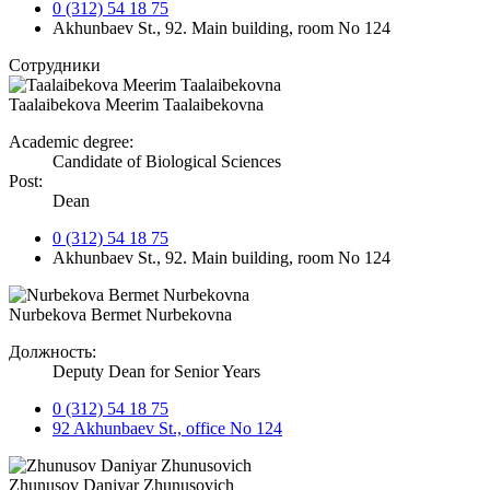
0 (312) 54 18 75
Akhunbaev St., 92. Main building, room No 124
Сотрудники
Taalaibekova Meerim Taalaibekovna
Academic degree:
Candidate of Biological Sciences
Post:
Dean
0 (312) 54 18 75
Akhunbaev St., 92. Main building, room No 124
Nurbekova Bermet Nurbekovna
Должность:
Deputy Dean for Senior Years
0 (312) 54 18 75
92 Akhunbaev St., office No 124
Zhunusov Daniyar Zhunusovich