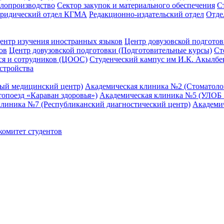
елопроизводство
Сектор закупок и материального обеспечения
С
ридический отдел КГМА
Редакционно-издательский отдел
Отде
ентр изучения иностранных языков
Центр довузовской подготов
ов
Центр довузовской подготовки (Подготовительные курсы)
Ст
я и сотрудников (ЦООС)
Студенческий кампус им И.К. Акылбе
стройства
ный медицинский центр)
Академическая клиника №2 (Стоматол
опоезд «Караван здоровья»)
Академическая клиника №5 (УЛОБ «
клиника №7 (Республиканский диагностический центр)
Академи
омитет студентов