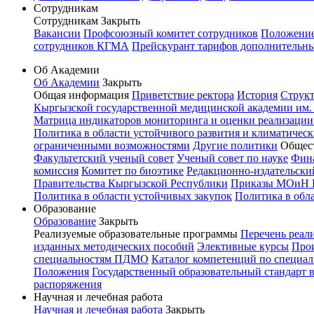
Сотрудникам
Сотрудникам
Закрыть
Вакансии
Профсоюзный комитет сотрудников
Положение 
сотрудников КГМА
Прейскурант тарифов дополнительн
Об Академии
Об Академии
Закрыть
Общая информация
Приветствие ректора
История
Структ
Кыргызской государственной медицинской академии им. И
Матрица индикаторов мониторинга и оценки реализации
Политика в области устойчивого развития и климатичес
ограниченными возможностями
Другие политики
Общес
Факультетский ученый совет
Ученый совет по науке
Фин
комиссия
Комитет по биоэтике
Редакционно-издательск
Правительства Кыргызской Республики
Приказы МОиН 
Политика в области устойчивых закупок
Политика в обл
Образование
Образование
Закрыть
Реализуемые образовательные программы
Перечень реал
изданных методических пособий
Элективные курсы
Прои
специальностям ПДМО
Каталог компетенций по специал
Положения
Государственный образовательный стандарт 
распоряжения
Научная и лечебная работа
Научная и лечебная работа
Закрыть