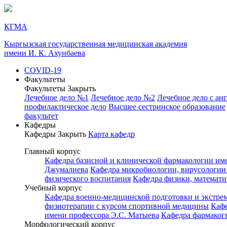
КГМА
Кыргызская государственная медицинская академия
имени И. К. Ахунбаева
COVID-19
Факультеты
Факультеты
Закрыть
Лечебное дело №1
Лечебное дело №2
Лечебное дело с ан
профилактическое дело
Высшее сестринское образование
факультет
Кафедры
Кафедры
Закрыть
Карта кафедр
Главный корпус
Кафедра базисной и клинической фармакологии им
Джумалиева
Кафедра микробиологии, вирусологии
физического воспитания
Кафедра физики, математ
Учебный корпус
Кафедра военно-медицинской подготовки и экстр
физиотерапии с курсом спортивной медицины
Каф
имени профессора Э.С. Матыева
Кафедра фармаког
Морфологический корпус