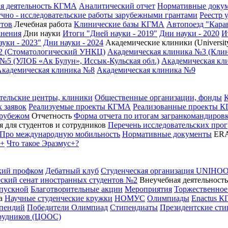
я деятельность КГМА
Аналитический отчет
Нормативные доку
чно - исследовательские работы зарубежными грантами
Реестр 
нтов
Лечебная работа
Клинические базы КГМА
Автопоезд "Кара
анения
Дни науки
Итоги "Дней науки - 2019"
Дни науки - 2020
И
уки - 2023"
Дни науки - 2024
Академические клиники (University
2 (Стоматологический УНКЦ)
Академическая клиника №3 (Кли
№5 (УЛОБ «Ак Булун», Иссык-Кульская обл.)
Академическая кли
Академическая клиника №8
Академическая клиника №9
тельские центры, клиники
Общественные организации, фонды
 заявок
Реализуемые проекты КГМА
Реализованные проекты 
 рубежом
Отчетность
Форма отчета по итогам загранкомандиро
 для студентов и сотрудников
Перечень исследовательских про
Про международную мобильность
Нормативные документы
ER
с+
Что такое Эразмус+?
кий профком
Дебатный клуб
Студенческая организация UNIHO
ский сенат иностранных студентов №2
Внеучебная деятельность
пускной
Благотворительные акции
Мероприятия
Торжественное
а
Научные студенческие кружки
НОМУС
Олимпиады
Enactus 
ипендий
Победители Олимпиад
Стипендиаты
Президентские ст
трудников (ЦООС)