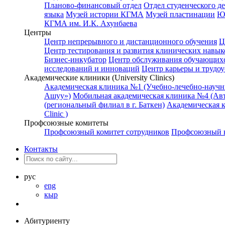
Планово-финансовый отдел
Отдел студенческого д
языка
Музей истории КГМА
Музей пластинации
Ю
КГМА им. И.К. Ахунбаева
Центры
Центр непрерывного и дистанционного обучения
Ц
Центр тестирования и развития клинических навык
Бизнес-инкубатор
Центр обслуживания обучающихс
исследований и инноваций
Центр карьеры и трудоу
Академические клиники (University Clinics)
Академическая клиника №1 (Учебно-лечебно-науч
Ашуу»)
Мобильная академическая клиника №4 (Авт
(региональный филиал в г. Баткен)
Академическая 
Clinic )
Профсоюзные комитеты
Профсоюзный комитет сотрудников
Профсоюзный к
Контакты
рус
eng
кыр
Абитуриенту