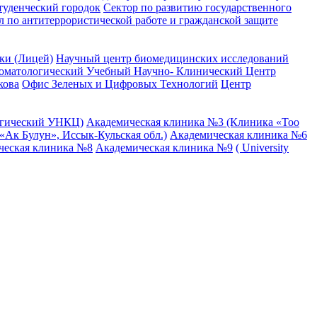
туденческий городок
Сектор по развитию государственного
л по антитеррористической работе и гражданской защите
ки (Лицей)
Научный центр биомедицинских исследований
оматологический Учебный Научно- Клинический Центр
кова
Офис Зеленых и Цифровых Технологий
Центр
огический УНКЦ)
Академическая клиника №3 (Клиника «Тоо
Ак Булун», Иссык-Кульская обл.)
Академическая клиника №6
ческая клиника №8
Академическая клиника №9
( University