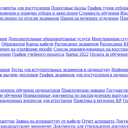
кументы для поступления
Пороговые баллы
График туров отбора
ожения и порядки отбора и зачисления
Стоимость обучения
Ино
ислению по итогам экзаменов
Прием на вечернее отделение
При
ения
Дополнительные образовательные услуги
Иностранным сту
й
Общежития
Карты кафедр
Расписание экзаменов
Расписание 
ение на платформе moodle
Список рекомендованных на восстан
чению
График учебного процесса
Startup 2022
Оплата за обучение
ников
Тесты для вступительных экзаменов в ординатуру
Информа
к выдачи дипломов
График экзаменов для поступления в ордина
ионное обучение ординаторов
Практические навыки
Государств
ме обучения
Нормативные документы по распределению выпуск
национных вопросов для аттестации
Практика в регионах КР
Гр
рантура
Заявка на аспирантуру от кафедр
Отчет аспиранта
Докум
о кандидатскому минимуму
Документы для утверждения докторс