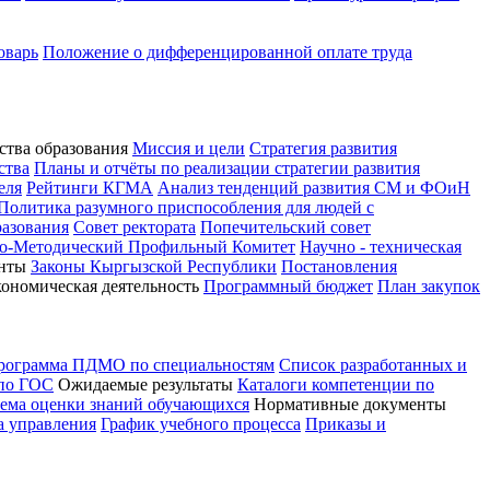
оварь
Положение о дифференцированной оплате труда
ства образования
Миссия и цели
Стратегия развития
ства
Планы и отчёты по реализации стратегии развития
еля
Рейтинги КГМА
Анализ тенденций развития СМ и ФОиН
Политика разумного приспособления для людей с
разования
Совет ректората
Попечительский совет
о-Методический Профильный Комитет
Научно - техническая
нты
Законы Кыргызской Республики
Постановления
кономическая деятельность
Программный бюджет
План закупок
программа ПДМО по специальностям
Список разработанных и
 по ГОС
Ожидаемые результаты
Каталоги компетенции по
тема оценки знаний обучающихся
Нормативные документы
а управления
График учебного процесса
Приказы и