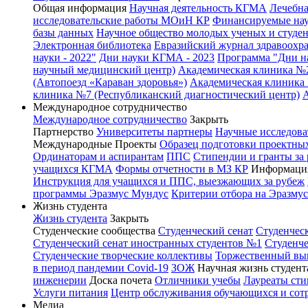
Общая информация
Научная деятельность КГМА
Лечебна
исследовательские работы МОиН КР
Финансируемые нау
базы данных
Научное общество молодых ученых и студе
Электронная библиотека
Евразийский журнал здравоохр
науки - 2022"
Дни науки КГМА - 2023
Программа "Дни на
научный медицинский центр)
Академическая клиника №
(Автопоезд «Караван здоровья»)
Академическая клиника 
клиника №7 (Республиканский диагностический центр)
Международное сотрудничество
Международное сотрудничество
Закрыть
Партнерство
Университеты партнеры
Научные исследова
Международные Проекты
Образец подготовки проектных
Ординаторам и аспирантам
ППС
Стипендии и гранты за
учащихся КГМА
Формы отчетности в МЗ КР
Информация
Инструкция для учащихся и ППС, выезжающих за рубеж
программы Эразмус Мундус
Критерии отбора на Эразму
Жизнь студента
Жизнь студента
Закрыть
Студенческие сообщества
Студенческий сенат
Студенчес
Студенческий сенат иностранных студентов №1
Студенче
Студенческие творческие коллективы
Торжественный вы
в период пандемии Covid-19
ЗОЖ
Научная жизнь студент
инженерии
Доска почета
Отличники учебы
Лауреаты ст
Услуги питания
Центр обслуживания обучающихся и со
Медиа