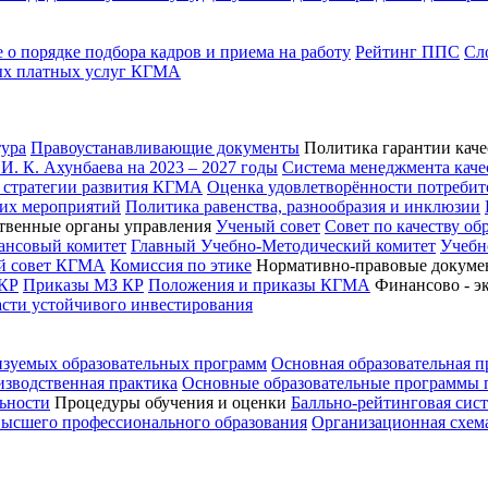
о порядке подбора кадров и приема на работу
Рейтинг ППС
Сл
ых платных услуг КГМА
ура
Правоустанавливающие документы
Политика гарантии каче
. К. Ахунбаева на 2023 – 2027 годы
Система менеджмента каче
 стратегии развития КГМА
Оценка удовлетворённости потребит
ких мероприятий
Политика равенства, разнообразия и инклюзии
твенные органы управления
Ученый совет
Совет по качеству об
ансовый комитет
Главный Учебно-Методический комитет
Учебн
ий совет КГМА
Комиссия по этике
Нормативно-правовые докуме
КР
Приказы МЗ КР
Положения и приказы КГМА
Финансово - э
асти устойчивого инвестирования
изуемых образовательных программ
Основная образовательная 
зводственная практика
Основные образовательные программы
ьности
Процедуры обучения и оценки
Балльно-рейтинговая сис
высшего профессионального образования
Организационная схем