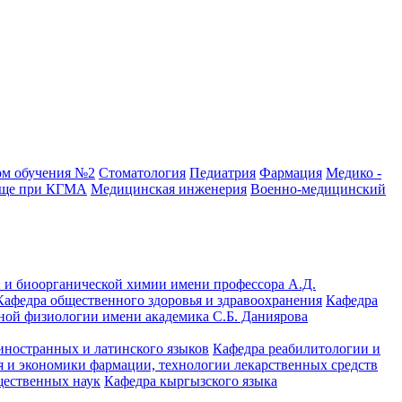
ом обучения №2
Стоматология
Педиатрия
Фармация
Медико -
ище при КГМА
Медицинская инженерия
Военно-медицинский
 и биоорганической химии имени профессора А.Д.
Кафедра общественного здоровья и здравоохранения
Кафедра
ной физиологии имени академика С.Б. Даниярова
иностранных и латинского языков
Кафедра реабилитологии и
 и экономики фармации, технологии лекарственных средств
щественных наук
Кафедра кыргызского языка