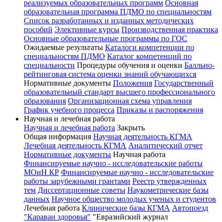
реализуемых образовательных программ
Основная
образовательная программа ПДМО по специальностям
Список разработанных и изданных методических
пособий
Элективные курсы
Производственная практика
Основные образовательные программы по ГОС
Ожидаемые результаты
Каталоги компетенции по
специальностям ПДМО
Каталог компетенций по
специальности
Процедуры обучения и оценки
Балльно-
рейтинговая система оценки знаний обучающихся
Нормативные документы
Положения
Государственный
образовательный стандарт высшего профессионального
образования
Организационная схема управления
График учебного процесса
Приказы и распоряжения
Научная и лечебная работа
Научная и лечебная работа
Закрыть
Общая информация
Научная деятельность КГМА
Лечебная деятельность КГМА
Аналитический отчет
Нормативные документы
Научная работа
Финансируемые научно - исследовательские работы
МОиН КР
Финансируемые научно - исследовательские
работы зарубежными грантами
Реестр утвержденных
тем
Диссертационные советы
Наукометрические базы
данных
Научное общество молодых ученых и студентов
Лечебная работа
Клинические базы КГМА
Автопоезд
"Караван здоровья"
"Евразийский журнал