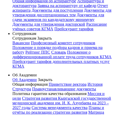
Общая информация об аспирантуре
Аспирантура и
докторантура
Заявка на аспирантуру от кафедр
Отчет
аспиранта
Документы для поступления
Документы для
утверждения диссертационных тем
Документы для
сдачи экзаменов по кандидатскому минимуму
Документы для утверждения докторской
Расписание
учёных советов КГМА
Прейскурант тарифов
Сотрудникам
Сотрудникам
Закрыть
Вакансии
Профсоюзный комитет сотрудников
Положение о порядке подбора кадров и приема на
работу
Рейтинг ППС
Словарь
Положение о
дифференцированной оплате труда сотрудников КГМА
Прейскурант тарифов дополнительных платных услуг
КГМА
Об Академии
Об Академии
Закрыть
Общая информация
Приветствие ректора
История
Структура
Правоустанавливающие документы
Политика гарантии качества образования
Миссия и
цели
Стратегия развития Кыргызской государственной
медицинской академии им. И. К. Ахунбаева на 2023 –
2027 годы
Система менеджмента качества
Планы и
отчёты по реализации стратегии развития
Матрица