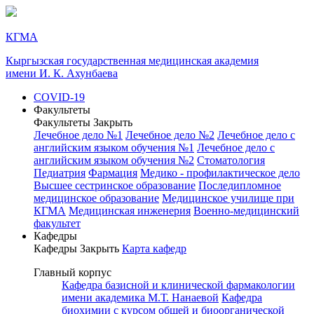
КГМА
Кыргызская государственная медицинская академия
имени И. К. Ахунбаева
COVID-19
Факультеты
Факультеты
Закрыть
Лечебное дело №1
Лечебное дело №2
Лечебное дело с
английским языком обучения №1
Лечебное дело с
английским языком обучения №2
Стоматология
Педиатрия
Фармация
Медико - профилактическое дело
Высшее сестринское образование
Последипломное
медицинское образование
Медицинское училище при
КГМА
Медицинская инженерия
Военно-медицинский
факультет
Кафедры
Кафедры
Закрыть
Карта кафедр
Главный корпус
Кафедра базисной и клинической фармакологии
имени академика М.Т. Нанаевой
Кафедра
биохимии с курсом общей и биоорганической