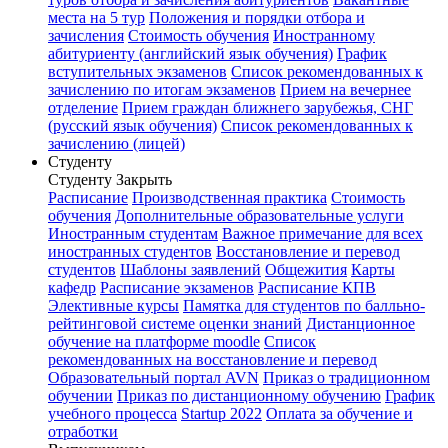
места на 5 тур
Положения и порядки отбора и
зачисления
Стоимость обучения
Иностранному
абитуриенту (английский язык обучения)
График
вступительных экзаменов
Список рекомендованных к
зачислению по итогам экзаменов
Прием на вечернее
отделение
Прием граждан ближнего зарубежья, СНГ
(русский язык обучения)
Список рекомендованных к
зачислению (лицей)
Студенту
Студенту
Закрыть
Расписание
Производственная практика
Стоимость
обучения
Дополнительные образовательные услуги
Иностранным студентам
Важное примечание для всех
иностранных студентов
Восстановление и перевод
студентов
Шаблоны заявлений
Общежития
Карты
кафедр
Расписание экзаменов
Расписание КПВ
Элективные курсы
Памятка для студентов по балльно-
рейтинговой системе оценки знаний
Дистанционное
обучение на платформе moodle
Список
рекомендованных на восстановление и перевод
Образовательный портал AVN
Приказ о традиционном
обучении
Приказ по дистанционному обучению
График
учебного процесса
Startup 2022
Оплата за обучение и
отработки