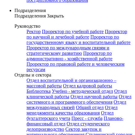
постдипломного образования
Подразделения
Подразделения
Закрыть
Руководство
Ректор
Проректор по учебной работе
Проректор
по научной и лечебной работе
Проректор по
государственному языку и воспитательной работе
Проректор по международным связям и
стратегическому развитию
Проректор по
административно - хозяйственной работе
Проректор по правовой работе и человеческим
ресурсам
Отделы и сектора
Отдел воспитательной и организационно –
массовой работы
Отдел кадровой работы
Библиотека
Учебно - методический отдел
Отдел
клинической работы
Отдел научной работы
Отдел
системного и программного обеспечения
Отдел
международных связей
Общий отдел
Отдел
менеджмента качества образования
Отдел
бухгалтерского учета
Пресс - служба
Планово-
финансовый отдел
Отдел студенческого
делопроизводство
Сектор закупок и
материального обеспечения
Студенческий городок