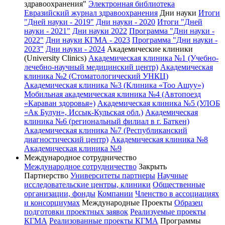
здравоохранения"
Электронная библиотека
Евразийский журнал здравоохранения
Дни науки
Итоги
"Дней науки - 2019"
Дни науки - 2020
Итоги "Дней
науки - 2021"
Дни науки 2022
Программа "Дни науки -
2022"
Дни науки КГМА - 2023
Программа "Дни науки -
2023"
Дни науки - 2024
Академические клиники
(University Clinics)
Академическая клиника №1 (Учебно-
лечебно-научный медицинский центр)
Академическая
клиника №2 (Стоматологический УНКЦ)
Академическая клиника №3 (Клиника «Тоо Ашуу»)
Мобильная академическая клиника №4 (Автопоезд
«Караван здоровья»)
Академическая клиника №5 (УЛОБ
«Ак Булун», Иссык-Кульская обл.)
Академическая
клиника №6 (региональный филиал в г. Баткен)
Академическая клиника №7 (Республиканский
диагностический центр)
Академическая клиника №8
Академическая клиника №9
Международное сотрудничество
Международное сотрудничество
Закрыть
Партнерство
Университеты партнеры
Научные
исследовательские центры, клиники
Общественные
организации, фонды
Компании
Членство в ассоциациях
и консорциумах
Международные Проекты
Образец
подготовки проектных заявок
Реализуемые проекты
КГМА
Реализованные проекты КГМА
Программы