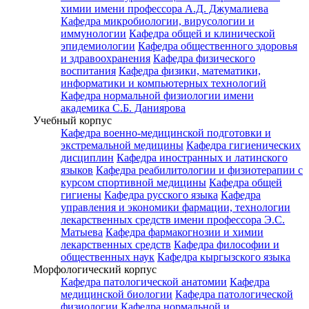
химии имени профессора А.Д. Джумалиева
Кафедра микробиологии, вирусологии и
иммунологии
Кафедра общей и клинической
эпидемиологии
Кафедра общественного здоровья
и здравоохранения
Кафедра физического
воспитания
Кафедра физики, математики,
информатики и компьютерных технологий
Кафедра нормальной физиологии имени
академика С.Б. Даниярова
Учебный корпус
Кафедра военно-медицинской подготовки и
экстремальной медицины
Кафедра гигиенических
дисциплин
Кафедра иностранных и латинского
языков
Кафедра реабилитологии и физиотерапии с
курсом спортивной медицины
Кафедра общей
гигиены
Кафедра русского языка
Кафедра
управления и экономики фармации, технологии
лекарственных средств имени профессора Э.С.
Матыева
Кафедра фармакогнозии и химии
лекарственных средств
Кафедра философии и
общественных наук
Кафедра кыргызского языка
Морфологический корпус
Кафедра патологической анатомии
Кафедра
медицинской биологии
Кафедра патологической
физиологии
Кафедра нормальной и