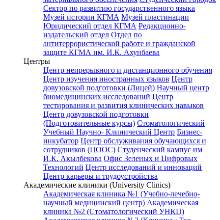
Сектор по развитию государственного языка
Музей истории КГМА
Музей пластинации
Юридический отдел КГМА
Редакционно-
издательский отдел
Отдел по
антитеррористической работе и гражданской
защите КГМА им. И.К. Ахунбаева
Центры
Центр непрерывного и дистанционного обучения
Центр изучения иностранных языков
Центр
довузовской подготовки (Лицей)
Научный центр
биомедицинских исследований
Центр
тестирования и развития клинических навыков
Центр довузовской подготовки
(Подготовительные курсы)
Стоматологический
Учебный Научно- Клинический Центр
Бизнес-
инкубатор
Центр обслуживания обучающихся и
сотрудников (ЦООС)
Студенческий кампус им
И.К. Акылбекова
Офис Зеленых и Цифровых
Технологий
Центр исследований и инноваций
Центр карьеры и трудоустройства
Академические клиники (University Clinics)
Академическая клиника №1 (Учебно-лечебно-
научный медицинский центр)
Академическая
клиника №2 (Стоматологический УНКЦ)