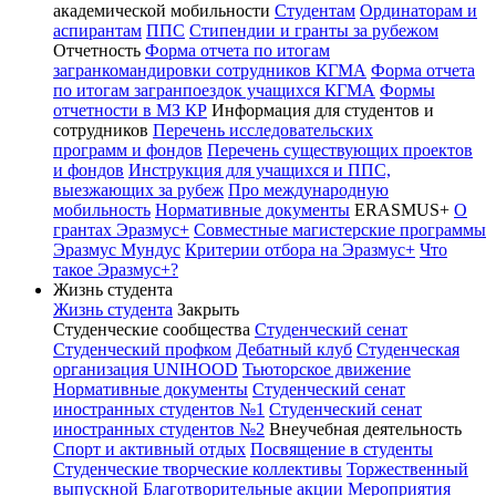
академической мобильности
Студентам
Ординаторам и
аспирантам
ППС
Стипендии и гранты за рубежом
Отчетность
Форма отчета по итогам
загранкомандировки сотрудников КГМА
Форма отчета
по итогам загранпоездок учащихся КГМА
Формы
отчетности в МЗ КР
Информация для студентов и
сотрудников
Перечень исследовательских
программ и фондов
Перечень существующих проектов
и фондов
Инструкция для учащихся и ППС,
выезжающих за рубеж
Про международную
мобильность
Нормативные документы
ERASMUS+
О
грантах Эразмус+
Совместные магистерские программы
Эразмус Мундус
Критерии отбора на Эразмус+
Что
такое Эразмус+?
Жизнь студента
Жизнь студента
Закрыть
Студенческие сообщества
Студенческий сенат
Студенческий профком
Дебатный клуб
Студенческая
организация UNIHOOD
Тьюторское движение
Нормативные документы
Студенческий сенат
иностранных студентов №1
Студенческий сенат
иностранных студентов №2
Внеучебная деятельность
Спорт и активный отдых
Посвящение в студенты
Студенческие творческие коллективы
Торжественный
выпускной
Благотворительные акции
Мероприятия