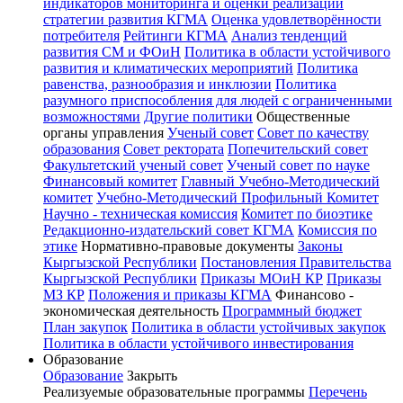
индикаторов мониторинга и оценки реализации
стратегии развития КГМА
Оценка удовлетворённости
потребителя
Рейтинги КГМА
Анализ тенденций
развития СМ и ФОиН
Политика в области устойчивого
развития и климатических мероприятий
Политика
равенства, разнообразия и инклюзии
Политика
разумного приспособления для людей с ограниченными
возможностями
Другие политики
Общественные
органы управления
Ученый совет
Совет по качеству
образования
Совет ректората
Попечительский совет
Факультетский ученый совет
Ученый совет по науке
Финансовый комитет
Главный Учебно-Методический
комитет
Учебно-Методический Профильный Комитет
Научно - техническая комиссия
Комитет по биоэтике
Редакционно-издательский совет КГМА
Комиссия по
этике
Нормативно-правовые документы
Законы
Кыргызской Республики
Постановления Правительства
Кыргызской Республики
Приказы МОиН КР
Приказы
МЗ КР
Положения и приказы КГМА
Финансово -
экономическая деятельность
Программный бюджет
План закупок
Политика в области устойчивых закупок
Политика в области устойчивого инвестирования
Образование
Образование
Закрыть
Реализуемые образовательные программы
Перечень