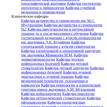
топографической анатомии
Кафедра гистологии,
цитологии и эмбриологии
Кафедра судебной
медицины и правоведения
Клинические кафедры
Кафедра акушерства и гинекологии им. М.С.
Мусуралиева
Кафедра акушерства и гинекологии
№2
Кафедра анестезиологии и интенсивной
терапии до и последипломного обучения
Кафедра
госпитальной педиатрии с курсом неонатологии
им. академика Д.К. Кудаярова
Кафедра
госпитальной терапии с курсом гематологии
Кафедра госпитальной и оперативной хирургии
им. академика Мамакеева М.М.
Кафедра
дерматовенерологии
Кафедра детских
инфекционых болезней
Кафедра детской
стоматологии
Кафедра детской хирургии
Кафедра
инфекционных болезней
Кафедра лучевой
диагностики и лучевой терапии
Кафедра
медицинской психологии, психиатрии и
наркологии
Кафедра неврологии и клинической
генетики имени академика А.М. Мурзалиева
Кафедра нейрохирургии
Кафедра онкологии
Кафедра ортопедической стоматологии
Кафедра
офтальмологии
Кафедра пропедевтики
внутренних болезней с курсом эндокринологии и