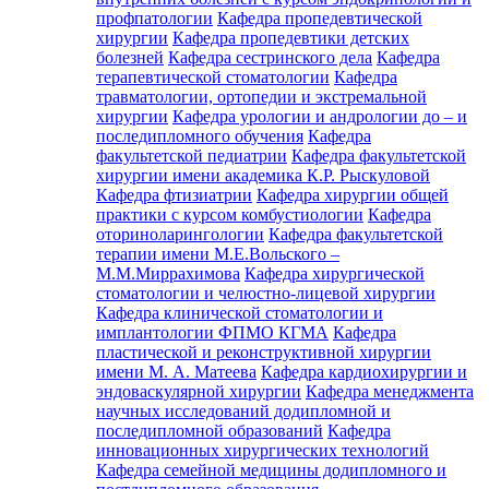
профпатологии
Кафедра пропедевтической
хирургии
Кафедра пропедевтики детских
болезней
Кафедра сестринского дела
Кафедра
терапевтической стоматологии
Кафедра
травматологии, ортопедии и экстремальной
хирургии
Кафедра урологии и андрологии до – и
последипломного обучения
Кафедра
факультетской педиатрии
Кафедра факультетской
хирургии имени академика К.Р. Рыскуловой
Кафедра фтизиатрии
Кафедра хирургии общей
практики с курсом комбустиологии
Кафедра
оториноларингологии
Кафедра факультетской
терапии имени М.Е.Вольского –
М.М.Миррахимова
Кафедра хирургической
стоматологии и челюстно-лицевой хирургии
Кафедра клинической стоматологии и
имплантологии ФПМО КГМА
Кафедра
пластической и реконструктивной хирургии
имени М. А. Матеева
Кафедра кардиохирургии и
эндоваскулярной хирургии
Кафедра менеджмента
научных исследований додипломной и
последипломной образований
Кафедра
инновационных хирургических технологий
Кафедра семейной медицины додипломного и