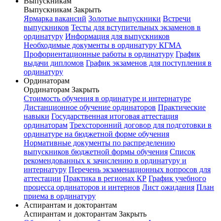
Выпускникам
Выпускникам
Закрыть
Ярмарка вакансий
Золотые выпускники
Встречи
выпускников
Тесты для вступительных экзаменов в
ординатуру
Информация для выпускников
Необходимые документы в ординатуру КГМА
Профориентационные работы в ординатуру
График
выдачи дипломов
График экзаменов для поступления в
ординатуру
Ординаторам
Ординаторам
Закрыть
Стоимость обучения в ординатуре и интернатуре
Дистанционное обучение ординаторов
Практические
навыки
Государственная итоговая аттестация
ординаторам
Трехсторонний договор для подготовки в
ординатуре на бюджетной форме обучения
Нормативные документы по распределению
выпускников бюджетной формы обучения
Список
рекомендованных к зачислению в ординатуру и
интернатуру
Перечень экзаменационных вопросов для
аттестации
Практика в регионах КР
График учебного
процесса ординаторов и интернов
Лист ожидания
План
приема в ординатуру
Аспирантам и докторантам
Аспирантам и докторантам
Закрыть