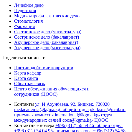
Лечебное дело
Педиатрия
Медико-профилактические дело
Стоматология
Фармация
Сестринское дело (магистратура)
Сестринское дело (бакалавриат)
Акушерское дело (бакалавриат)
Акушерское дело (магистратура)
Поделиться записью:
Противодействие коррупции
Карта кафедр
Карта сайта
Обратная связь
Центр обслуживания обучающихся и
сотрудников (ЦООС)
Контакты
ул. И.Ахунбаева, 92, Бишкек, 720020
medacademia@kgma.kg
- общий отдел
pk_ksma@mail.ru
-
приемная комиссия
international@kgma.kg
- отдел
международных связей
coos@kgma.kg
- ЦООС
Контактные номера
+996 (312) 56 59 46
- общий отдел
+996 (312) 54 04 95
- приемная ректора
+996 (312) 54 58