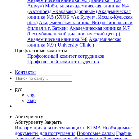
Академическая клиника №3 (Клиника «Тоо
Ашуу»)
Мобильная академическая клиника №4
(Автопоезд «Караван здоровья»)
Академическая
клиника №5 (УЛОБ «Ак Булун», Иссык-Кульская
обл.)
Академическая клиника №6 (региональный
филиал в г. Баткен)
Академическая клиника №7
(Республиканский диагностический центр)
Академическая клиника №8
Академическая
клиника №9
( University Clinic )
Профсоюзные комитеты
Профсоюзный комитет сотрудников
Профсоюзный комитет студентов
Контакты
рус
eng
кыр
Абитуриенту
Абитуриенту
Закрыть
Информация для поступающих в КГМА
Необходимые
документы для поступления
Пороговые баллы
График
туров отбора и зачисления абитуриентов
Вакантные