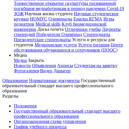
Торжественное открытие скульптуры посвященной
погибшим медработникам в период пандемии Covid-19
ЗОЖ
Научная жизнь студента
Научные студенческие
кружки
НОМУС
Олимпиады
Enactus КГМА
Игры
педиатров
Medical skills
Клуб биомедицинской
инженерии
Доска почета
Отличники учебы
Лауреаты
стипендий
Победители Олимпиад
Стипендиаты
Президентские стипендиаты
Услуги и ресурсы для
студентов
Медицинские услуги
Услуги питания
Центр
обслуживания обучающихся и сотрудников (ЦООС)
Медиа
Медиа
Закрыть
Новости
Объявления
Анонсы
Студентам на заметку
Фотогалерея
Видео
Дарыгер
Образование
Нормативные документы
Государственный
образовательный стандарт высшего профессионального
образования
Разделы
Положения
Государственный образовательный стандарт высшего
профессионального образования
Организационная схема управления
График учебного процесса