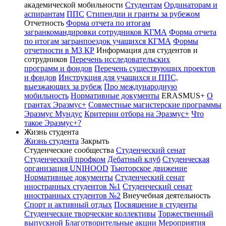
академической мобильности
Студентам
Ординаторам и
аспирантам
ППС
Стипендии и гранты за рубежом
Отчетность
Форма отчета по итогам
загранкомандировки сотрудников КГМА
Форма отчета
по итогам загранпоездок учащихся КГМА
Формы
отчетности в МЗ КР
Информация для студентов и
сотрудников
Перечень исследовательских
программ и фондов
Перечень существующих проектов
и фондов
Инструкция для учащихся и ППС,
выезжающих за рубеж
Про международную
мобильность
Нормативные документы
ERASMUS+
О
грантах Эразмус+
Совместные магистерские программы
Эразмус Мундус
Критерии отбора на Эразмус+
Что
такое Эразмус+?
Жизнь студента
Жизнь студента
Закрыть
Студенческие сообщества
Студенческий сенат
Студенческий профком
Дебатный клуб
Студенческая
организация UNIHOOD
Тьюторское движение
Нормативные документы
Студенческий сенат
иностранных студентов №1
Студенческий сенат
иностранных студентов №2
Внеучебная деятельность
Спорт и активный отдых
Посвящение в студенты
Студенческие творческие коллективы
Торжественный
выпускной
Благотворительные акции
Мероприятия