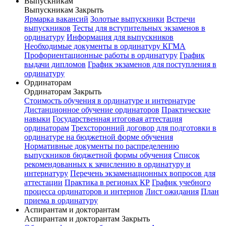
Выпускникам
Выпускникам
Закрыть
Ярмарка вакансий
Золотые выпускники
Встречи
выпускников
Тесты для вступительных экзаменов в
ординатуру
Информация для выпускников
Необходимые документы в ординатуру КГМА
Профориентационные работы в ординатуру
График
выдачи дипломов
График экзаменов для поступления в
ординатуру
Ординаторам
Ординаторам
Закрыть
Стоимость обучения в ординатуре и интернатуре
Дистанционное обучение ординаторов
Практические
навыки
Государственная итоговая аттестация
ординаторам
Трехсторонний договор для подготовки в
ординатуре на бюджетной форме обучения
Нормативные документы по распределению
выпускников бюджетной формы обучения
Список
рекомендованных к зачислению в ординатуру и
интернатуру
Перечень экзаменационных вопросов для
аттестации
Практика в регионах КР
График учебного
процесса ординаторов и интернов
Лист ожидания
План
приема в ординатуру
Аспирантам и докторантам
Аспирантам и докторантам
Закрыть