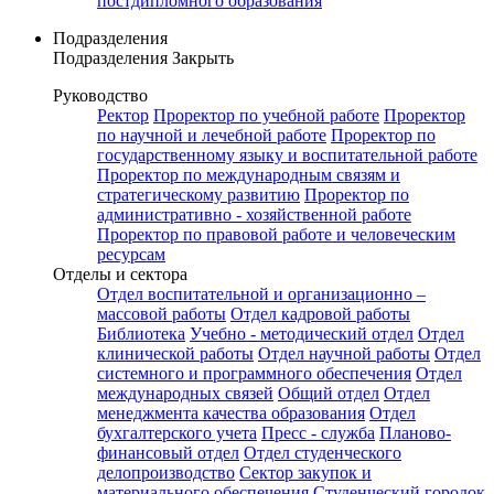
постдипломного образования
Подразделения
Подразделения
Закрыть
Руководство
Ректор
Проректор по учебной работе
Проректор
по научной и лечебной работе
Проректор по
государственному языку и воспитательной работе
Проректор по международным связям и
стратегическому развитию
Проректор по
административно - хозяйственной работе
Проректор по правовой работе и человеческим
ресурсам
Отделы и сектора
Отдел воспитательной и организационно –
массовой работы
Отдел кадровой работы
Библиотека
Учебно - методический отдел
Отдел
клинической работы
Отдел научной работы
Отдел
системного и программного обеспечения
Отдел
международных связей
Общий отдел
Отдел
менеджмента качества образования
Отдел
бухгалтерского учета
Пресс - служба
Планово-
финансовый отдел
Отдел студенческого
делопроизводство
Сектор закупок и
материального обеспечения
Студенческий городок