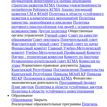
индикаторов мониторинга и оценки реализации
стратегии развития КГМА
Оценка удовлетворённости
потребителя
Рейтинги КГМА
Анализ тенденций
развития СМ и ФОиН
Политика в области устойчивого
развития и климатических мероприятий
Политика
равенства, разнообразия и инклюзии
Политика
разумного приспособления для людей с ограниченными
возможностями
Другие политики
Общественные
органы управления
Ученый совет
Совет по качеству
образования
Совет ректората
Попечительский совет
Факультетский ученый совет
Ученый совет по науке
Финансовый комитет
Главный Учебно-Методический
комитет
Учебно-Методический Профильный Комитет
Научно - техническая комиссия
Комитет по биоэтике
Редакционно-издательский совет КГМА
Комиссия по
этике
Нормативно-правовые документы
Законы
Кыргызской Республики
Постановления Правительства
Кыргызской Республики
Приказы МОиН КР
Приказы
МЗ КР
Положения и приказы КГМА
Финансово -
экономическая деятельность
Программный бюджет
План закупок
Политика в области устойчивых закупок
Политика в области устойчивого инвестирования
Образование
Образование
Закрыть
Реализуемые образовательные программы
Перечень