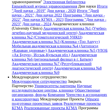
здравоохранения"
Электронная библиотека
Евразийский журнал здравоохранения
Дни науки
Итоги
"Дней науки - 2019"
Дни науки - 2020
Итоги "Дней
науки - 2021"
Дни науки 2022
Программа "Дни науки -
2022"
Дни науки КГМА - 2023
Программа "Дни науки -
2023"
Дни науки - 2024
Академические клиники
(University Clinics)
Академическая клиника №1 (Учебно-
лечебно-научный медицинский центр)
Академическая
клиника №2 (Стоматологический УНКЦ)
Академическая клиника №3 (Клиника «Тоо Ашуу»)
Мобильная академическая клиника №4 (Автопоезд
«Караван здоровья»)
Академическая клиника №5 (УЛОБ
«Ак Булун», Иссык-Кульская обл.)
Академическая
клиника №6 (региональный филиал в г. Баткен)
Академическая клиника №7 (Республиканский
диагностический центр)
Академическая клиника №8
Академическая клиника №9
Международное сотрудничество
Международное сотрудничество
Закрыть
Партнерство
Университеты партнеры
Научные
исследовательские центры, клиники
Общественные
организации, фонды
Компании
Членство в ассоциациях
и консорциумах
Международные Проекты
Образец
подготовки проектных заявок
Реализуемые проекты
КГМА
Реализованные проекты КГМА
Программы