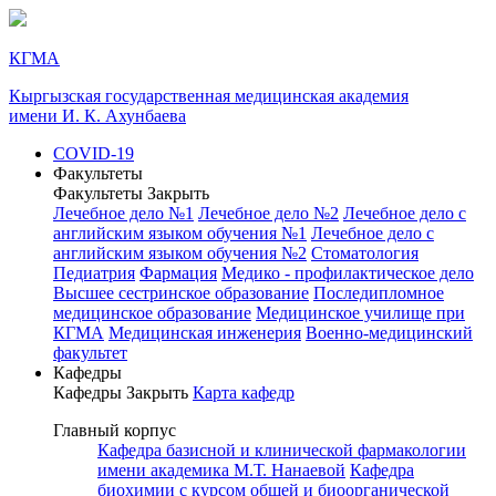
КГМА
Кыргызская государственная медицинская академия
имени И. К. Ахунбаева
COVID-19
Факультеты
Факультеты
Закрыть
Лечебное дело №1
Лечебное дело №2
Лечебное дело с
английским языком обучения №1
Лечебное дело с
английским языком обучения №2
Стоматология
Педиатрия
Фармация
Медико - профилактическое дело
Высшее сестринское образование
Последипломное
медицинское образование
Медицинское училище при
КГМА
Медицинская инженерия
Военно-медицинский
факультет
Кафедры
Кафедры
Закрыть
Карта кафедр
Главный корпус
Кафедра базисной и клинической фармакологии
имени академика М.Т. Нанаевой
Кафедра
биохимии с курсом общей и биоорганической