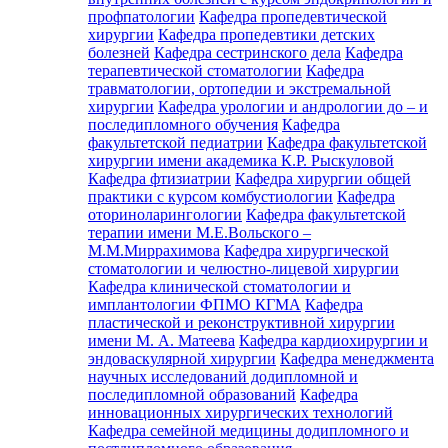
профпатологии
Кафедра пропедевтической
хирургии
Кафедра пропедевтики детских
болезней
Кафедра сестринского дела
Кафедра
терапевтической стоматологии
Кафедра
травматологии, ортопедии и экстремальной
хирургии
Кафедра урологии и андрологии до – и
последипломного обучения
Кафедра
факультетской педиатрии
Кафедра факультетской
хирургии имени академика К.Р. Рыскуловой
Кафедра фтизиатрии
Кафедра хирургии общей
практики с курсом комбустиологии
Кафедра
оториноларингологии
Кафедра факультетской
терапии имени М.Е.Вольского –
М.М.Миррахимова
Кафедра хирургической
стоматологии и челюстно-лицевой хирургии
Кафедра клинической стоматологии и
имплантологии ФПМО КГМА
Кафедра
пластической и реконструктивной хирургии
имени М. А. Матеева
Кафедра кардиохирургии и
эндоваскулярной хирургии
Кафедра менеджмента
научных исследований додипломной и
последипломной образований
Кафедра
инновационных хирургических технологий
Кафедра семейной медицины додипломного и