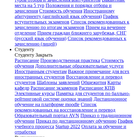
места на 5 тур
Положения и порядки отбора и
зачисления
Стоимость обучения
Иностранному
абитуриенту (английский язык обучения)
График
вступительных экзаменов
Список рекомендованных к
зачислению по итогам экзаменов
Прием на вечернее
отделение
Прием граждан ближнего зарубежья, СНГ
(русский язык обучения)
Список рекомендованных к
зачислению (лицей)
Студенту
Студенту
Закрыть
Расписание
Производственная практика
Стоимость
обучения
Дополнительные образовательные услуги
Иностранным студентам
Важное примечание для всех
иностранных студентов
Восстановление и перевод
студентов
Шаблоны заявлений
Общежития
Карты
кафедр
Расписание экзаменов
Расписание КПВ
Элективные курсы
Памятка для студентов по балльно-
рейтинговой системе оценки знаний
Дистанционное
обучение на платформе moodle
Список
рекомендованных на восстановление и перевод
Образовательный портал AVN
Приказ о традиционном
обучении
Приказ по дистанционному обучению
График
учебного процесса
Startup 2022
Оплата за обучение и
отработки