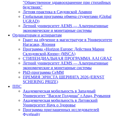
"Общественное здравоохранение при стихийных
бедствиях"
Летняя практика в Саудовской Аравии
Глобальная программа обмена студентами (Global
UGRAD)
Летний университет AEMS — Альтернативные
экономические и монетарные системы
Ординаторам и аспирантам
Грант на обучение в магистратуре в Университете
Нагасаки, Япония
Программа «Horizon Europe: Действия Марии
Склодовской-Кюри» (MSCA)
СТИПЕНДИАЛЬНАЯ ПРОГРАММА AAI GRAZ
Летний университет AEMS — Альтернативные
экономические и монетарные системы
PhD-программа CeMM
ПРЕМИЯ ЭРНСТА ШЕРИНГА 2026 (ERNST
SCHERING PRIZE)
ППС
Академическая мобильность в Западный
Университет "Василе Голдиша" г.Арад, Румыния
Академическая мобильность в Литовский
Университет Наук о Здоровье
Программа приглашенных исследователей
Фулбрайт