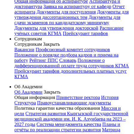
Общая информация об аспирантуре
Аспирантура и
докторантура
Заявка на аспирантуру от кафедр
Отчет
аспиранта
Документы для поступления
Документы для
утверждения диссертационных тем
Документы для
сдачи экзаменов по кандидатскому минимуму
Документы для утверждения докторской
Расписание
учёных советов КГМА
Прейскурант тарифов
Сотрудникам
Сотрудникам
Закрыть
Вакансии
Профсоюзный комитет сотрудников
Положение о порядке подбора кадров и приема на
работу
Рейтинг ППС
Словарь
Положение о
дифференцированной оплате труда сотрудников КГМА
Прейскурант тарифов дополнительных платных услуг
КГМА
Об Академии
Об Академии
Закрыть
Общая информация
Приветствие ректора
История
Структура
Правоустанавливающие документы
Политика гарантии качества образования
Миссия и
цели
Стратегия развития Кыргызской государственной
медицинской академии им. И. К. Ахунбаева на 2023 –
2027 годы
Система менеджмента качества
Планы и
отчёты по реализации стратегии развития
Матрица