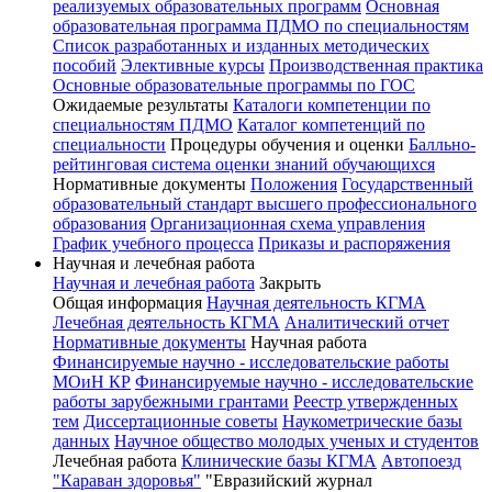
реализуемых образовательных программ
Основная
образовательная программа ПДМО по специальностям
Список разработанных и изданных методических
пособий
Элективные курсы
Производственная практика
Основные образовательные программы по ГОС
Ожидаемые результаты
Каталоги компетенции по
специальностям ПДМО
Каталог компетенций по
специальности
Процедуры обучения и оценки
Балльно-
рейтинговая система оценки знаний обучающихся
Нормативные документы
Положения
Государственный
образовательный стандарт высшего профессионального
образования
Организационная схема управления
График учебного процесса
Приказы и распоряжения
Научная и лечебная работа
Научная и лечебная работа
Закрыть
Общая информация
Научная деятельность КГМА
Лечебная деятельность КГМА
Аналитический отчет
Нормативные документы
Научная работа
Финансируемые научно - исследовательские работы
МОиН КР
Финансируемые научно - исследовательские
работы зарубежными грантами
Реестр утвержденных
тем
Диссертационные советы
Наукометрические базы
данных
Научное общество молодых ученых и студентов
Лечебная работа
Клинические базы КГМА
Автопоезд
"Караван здоровья"
"Евразийский журнал