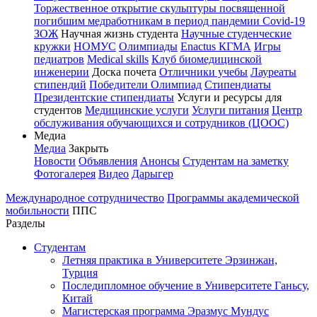
Торжественное открытие скульптуры посвященной
погибшим медработникам в период пандемии Covid-19
ЗОЖ
Научная жизнь студента
Научные студенческие
кружки
НОМУС
Олимпиады
Enactus КГМА
Игры
педиатров
Medical skills
Клуб биомедицинской
инженерии
Доска почета
Отличники учебы
Лауреаты
стипендий
Победители Олимпиад
Стипендиаты
Президентские стипендиаты
Услуги и ресурсы для
студентов
Медицинские услуги
Услуги питания
Центр
обслуживания обучающихся и сотрудников (ЦООС)
Медиа
Медиа
Закрыть
Новости
Объявления
Анонсы
Студентам на заметку
Фотогалерея
Видео
Дарыгер
Международное сотрудничество
Программы академической
мобильности
ППС
Разделы
Студентам
Летняя практика в Университете Эрзинжан,
Турция
Последипломное обучение в Университете Ганьсу,
Китай
Магистерская программа Эразмус Мундус