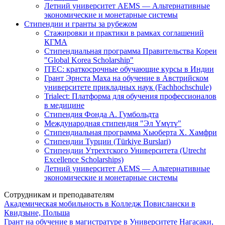
Летний университет AEMS — Альтернативные
экономические и монетарные системы
Стипендии и гранты за рубежом
Стажировки и практики в рамках соглашений
КГМА
Стипендиальная программа Правительства Кореи
"Global Korea Scholarship"
ITEC: краткосрочные обучающие курсы в Индии
Грант Эрнста Маха на обучение в Австрийском
университете прикладных наук (Fachhochschule)
Trialect: Платформа для обучения профессионалов
в медицине
Стипендия Фонда А. Гумбольдта
Международная стипендия "Эл Үмүтү"
Стипендиальная программа Хьюберта Х. Хамфри
Стипендии Турции (Türkiye Burslari)
Стипендии Утрехтского Университета (Utrecht
Excellence Scholarships)
Летний университет AEMS — Альтернативные
экономические и монетарные системы
Сотрудникам и преподавателям
Академическая мобильность в Колледж Повислански в
Квидзыне, Польша
Грант на обучение в магистратуре в Университете Нагасаки,