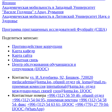
Японии
Академическая мобильность в Западный Университет
"Василе Голдиша" г.Арад, Румыния
Академическая мобильность в Литовский Университет Наук о
Здоровье
Программа приглашенных исследователей Фулбрайт (США)
Поделиться записью:
Противодействие коррупции
Карта кафедр
Карта сайта
Обратная связь
Центр обслуживания обучающихся и
сотрудников (ЦООС)
Контакты
ул. И.Ахунбаева, 92, Бишкек, 720020
medacademia@kgma.kg
- общий отдел
pk_ksma@mail.ru
-
приемная комиссия
international@kgma.kg
- отдел
международных связей
coos@kgma.kg
- ЦООС
Контактные номера
+996 (312) 56 59 46
- общий отдел
+996 (312) 54 04 95
- приемная ректора
+996 (312) 54 58
54
- факс
+996 (312) 54 63 61
- ЦООС
+996 (776) 27 79 04
-
ЦООС (WhatsApp)