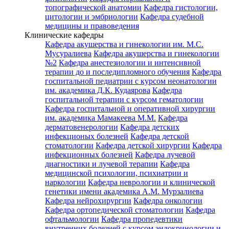
топографической анатомии
Кафедра гистологии,
цитологии и эмбриологии
Кафедра судебной
медицины и правоведения
Клинические кафедры
Кафедра акушерства и гинекологии им. М.С.
Мусуралиева
Кафедра акушерства и гинекологии
№2
Кафедра анестезиологии и интенсивной
терапии до и последипломного обучения
Кафедра
госпитальной педиатрии с курсом неонатологии
им. академика Д.К. Кудаярова
Кафедра
госпитальной терапии с курсом гематологии
Кафедра госпитальной и оперативной хирургии
им. академика Мамакеева М.М.
Кафедра
дерматовенерологии
Кафедра детских
инфекционых болезней
Кафедра детской
стоматологии
Кафедра детской хирургии
Кафедра
инфекционных болезней
Кафедра лучевой
диагностики и лучевой терапии
Кафедра
медицинской психологии, психиатрии и
наркологии
Кафедра неврологии и клинической
генетики имени академика А.М. Мурзалиева
Кафедра нейрохирургии
Кафедра онкологии
Кафедра ортопедической стоматологии
Кафедра
офтальмологии
Кафедра пропедевтики
внутренних болезней с курсом эндокринологии и