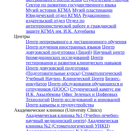
Сектор по развитию государственного языка
Музей истории КГМА
Музей пластинации
Юридический отдел КГМА
Редакционно-
издательский отдел
Отдел по
антитеррористической работе и гражданской
защите КГМА им. И.К. Ахунбаева
Центры
Центр непрерывного и дистанционного обучения
Центр изучения иностранных языков
Центр
довузовской подготовки (Лицей)
Научный центр
биомедицинских исследований
Центр
тестирования и развития клинических навыков
Центр довузовской подготовки
(Подготовительные курсы)
Стоматологический
Учебный Научно- Клинический Центр
Бизнес-
инкубатор
Центр обслуживания обучающихся и
сотрудников (ЦООС)
Студенческий кампус им
И.К. Акылбекова
Офис Зеленых и Цифровых
Технологий
Центр исследований и инноваций
Центр карьеры и трудоустройства
Академические клиники (University Clinics)
Академическая клиника №1 (Учебно-лечебно-
научный медицинский центр)
Академическая
клиника №2 (Стоматологический УНКЦ)