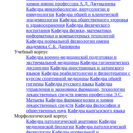
химии имени профессора А.Д. Джумалиева
Кафедра микробиологии, вирусологии и
иммунологии
Кафедра общей и клинической
эпидемиологии
Кафедра общественного здоровья
и здравоохранения
Кафедра физического
воспитания
Кафедра физики, математики,
информатики и компьютерных технологий
Кафедра нормальной физиологии имени
академика С.Б. Даниярова
Учебный корпус
Кафедра военно-медицинской подготовки и
экстремальной медицины
Кафедра гигиенических
дисциплин
Кафедра иностранных и латинского
языков
Кафедра реабилитологии и физиотерапии с
курсом спортивной медицины
Кафедра общей
гигиены
Кафедра русского языка
Кафедра
управления и экономики фармации, технологии
лекарственных средств имени профессора Э.С.
Матыева
Кафедра фармакогнозии и химии
лекарственных средств
Кафедра философии и
общественных наук
Кафедра кыргызского языка
Морфологический корпус
Кафедра патологической анатомии
Кафедра
медицинской биологии
Кафедра патологической
физиологии
Кафедра нормальной и