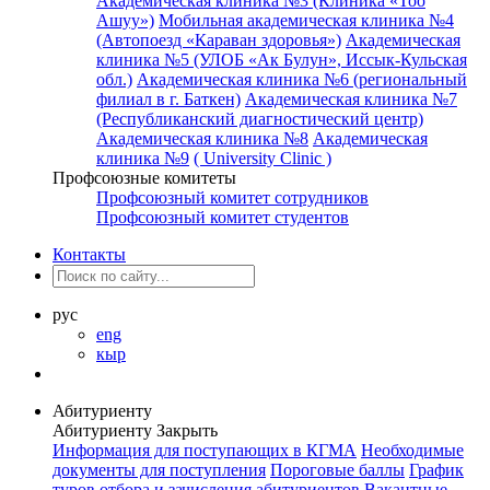
Академическая клиника №3 (Клиника «Тоо
Ашуу»)
Мобильная академическая клиника №4
(Автопоезд «Караван здоровья»)
Академическая
клиника №5 (УЛОБ «Ак Булун», Иссык-Кульская
обл.)
Академическая клиника №6 (региональный
филиал в г. Баткен)
Академическая клиника №7
(Республиканский диагностический центр)
Академическая клиника №8
Академическая
клиника №9
( University Clinic )
Профсоюзные комитеты
Профсоюзный комитет сотрудников
Профсоюзный комитет студентов
Контакты
рус
eng
кыр
Абитуриенту
Абитуриенту
Закрыть
Информация для поступающих в КГМА
Необходимые
документы для поступления
Пороговые баллы
График
туров отбора и зачисления абитуриентов
Вакантные