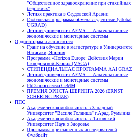
"Общественное здравоохранение при стихийных
бедствиях"
Летняя практика в Саудовской Аравии
Глобальная программа обмена студентами (Global
UGRAD)
Летний университет AEMS — Альтернативные
экономические и монетарные системы
Ординаторам и аспирантам
Грант на обучение в магистратуре в Университете
Нагасаки, Япония
Программа «Horizon Europe: Действия Марии
Склодовской-Кюри» (MSCA)
СТИПЕНДИАЛЬНАЯ ПРОГРАММА AAI GRAZ
Летний университет AEMS — Альтернативные
экономические и монетарные системы
PhD-программа CeMM
ПРЕМИЯ ЭРНСТА ШЕРИНГА 2026 (ERNST
SCHERING PRIZE)
ППС
Академическая мобильность в Западный
Университет "Василе Голдиша" г.Арад, Румыния
Академическая мобильность в Литовский
Университет Наук о Здоровье
Программа приглашенных исследователей
Фулбрайт