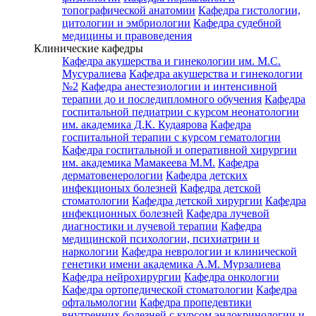
топографической анатомии
Кафедра гистологии,
цитологии и эмбриологии
Кафедра судебной
медицины и правоведения
Клинические кафедры
Кафедра акушерства и гинекологии им. М.С.
Мусуралиева
Кафедра акушерства и гинекологии
№2
Кафедра анестезиологии и интенсивной
терапии до и последипломного обучения
Кафедра
госпитальной педиатрии с курсом неонатологии
им. академика Д.К. Кудаярова
Кафедра
госпитальной терапии с курсом гематологии
Кафедра госпитальной и оперативной хирургии
им. академика Мамакеева М.М.
Кафедра
дерматовенерологии
Кафедра детских
инфекционых болезней
Кафедра детской
стоматологии
Кафедра детской хирургии
Кафедра
инфекционных болезней
Кафедра лучевой
диагностики и лучевой терапии
Кафедра
медицинской психологии, психиатрии и
наркологии
Кафедра неврологии и клинической
генетики имени академика А.М. Мурзалиева
Кафедра нейрохирургии
Кафедра онкологии
Кафедра ортопедической стоматологии
Кафедра
офтальмологии
Кафедра пропедевтики
внутренних болезней с курсом эндокринологии и