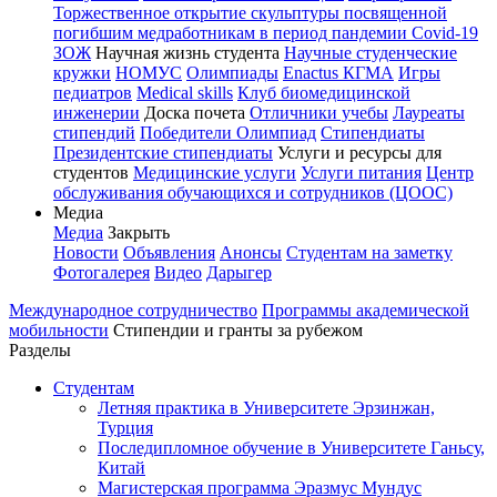
Торжественное открытие скульптуры посвященной
погибшим медработникам в период пандемии Covid-19
ЗОЖ
Научная жизнь студента
Научные студенческие
кружки
НОМУС
Олимпиады
Enactus КГМА
Игры
педиатров
Medical skills
Клуб биомедицинской
инженерии
Доска почета
Отличники учебы
Лауреаты
стипендий
Победители Олимпиад
Стипендиаты
Президентские стипендиаты
Услуги и ресурсы для
студентов
Медицинские услуги
Услуги питания
Центр
обслуживания обучающихся и сотрудников (ЦООС)
Медиа
Медиа
Закрыть
Новости
Объявления
Анонсы
Студентам на заметку
Фотогалерея
Видео
Дарыгер
Международное сотрудничество
Программы академической
мобильности
Стипендии и гранты за рубежом
Разделы
Студентам
Летняя практика в Университете Эрзинжан,
Турция
Последипломное обучение в Университете Ганьсу,
Китай
Магистерская программа Эразмус Мундус