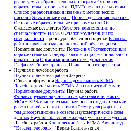
реализуемых образовательных программ
Основная
образовательная программа ПДМО по специальностям
Список разработанных и изданных методических
пособий
Элективные курсы
Производственная практика
Основные образовательные программы по ГОС
Ожидаемые результаты
Каталоги компетенции по
специальностям ПДМО
Каталог компетенций по
специальности
Процедуры обучения и оценки
Балльно-
рейтинговая система оценки знаний обучающихся
Нормативные документы
Положения
Государственный
образовательный стандарт высшего профессионального
образования
Организационная схема управления
График учебного процесса
Приказы и распоряжения
Научная и лечебная работа
Научная и лечебная работа
Закрыть
Общая информация
Научная деятельность КГМА
Лечебная деятельность КГМА
Аналитический отчет
Нормативные документы
Научная работа
Финансируемые научно - исследовательские работы
МОиН КР
Финансируемые научно - исследовательские
работы зарубежными грантами
Реестр утвержденных
тем
Диссертационные советы
Наукометрические базы
данных
Научное общество молодых ученых и студентов
Лечебная работа
Клинические базы КГМА
Автопоезд
"Караван здоровья"
"Евразийский журнал