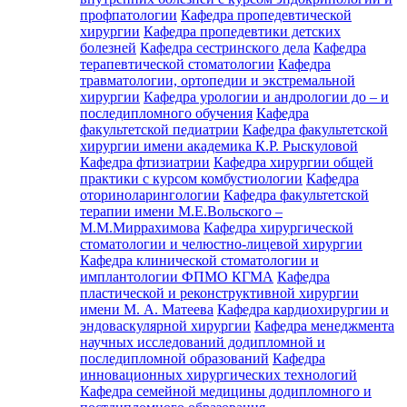
профпатологии
Кафедра пропедевтической
хирургии
Кафедра пропедевтики детских
болезней
Кафедра сестринского дела
Кафедра
терапевтической стоматологии
Кафедра
травматологии, ортопедии и экстремальной
хирургии
Кафедра урологии и андрологии до – и
последипломного обучения
Кафедра
факультетской педиатрии
Кафедра факультетской
хирургии имени академика К.Р. Рыскуловой
Кафедра фтизиатрии
Кафедра хирургии общей
практики с курсом комбустиологии
Кафедра
оториноларингологии
Кафедра факультетской
терапии имени М.Е.Вольского –
М.М.Миррахимова
Кафедра хирургической
стоматологии и челюстно-лицевой хирургии
Кафедра клинической стоматологии и
имплантологии ФПМО КГМА
Кафедра
пластической и реконструктивной хирургии
имени М. А. Матеева
Кафедра кардиохирургии и
эндоваскулярной хирургии
Кафедра менеджмента
научных исследований додипломной и
последипломной образований
Кафедра
инновационных хирургических технологий
Кафедра семейной медицины додипломного и