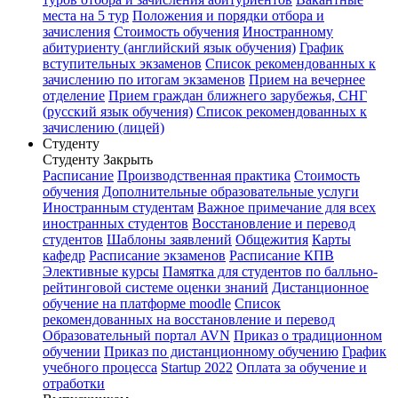
места на 5 тур
Положения и порядки отбора и
зачисления
Стоимость обучения
Иностранному
абитуриенту (английский язык обучения)
График
вступительных экзаменов
Список рекомендованных к
зачислению по итогам экзаменов
Прием на вечернее
отделение
Прием граждан ближнего зарубежья, СНГ
(русский язык обучения)
Список рекомендованных к
зачислению (лицей)
Студенту
Студенту
Закрыть
Расписание
Производственная практика
Стоимость
обучения
Дополнительные образовательные услуги
Иностранным студентам
Важное примечание для всех
иностранных студентов
Восстановление и перевод
студентов
Шаблоны заявлений
Общежития
Карты
кафедр
Расписание экзаменов
Расписание КПВ
Элективные курсы
Памятка для студентов по балльно-
рейтинговой системе оценки знаний
Дистанционное
обучение на платформе moodle
Список
рекомендованных на восстановление и перевод
Образовательный портал AVN
Приказ о традиционном
обучении
Приказ по дистанционному обучению
График
учебного процесса
Startup 2022
Оплата за обучение и
отработки