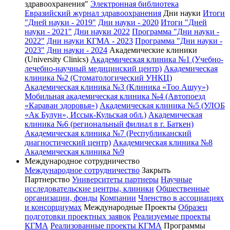
здравоохранения"
Электронная библиотека
Евразийский журнал здравоохранения
Дни науки
Итоги
"Дней науки - 2019"
Дни науки - 2020
Итоги "Дней
науки - 2021"
Дни науки 2022
Программа "Дни науки -
2022"
Дни науки КГМА - 2023
Программа "Дни науки -
2023"
Дни науки - 2024
Академические клиники
(University Clinics)
Академическая клиника №1 (Учебно-
лечебно-научный медицинский центр)
Академическая
клиника №2 (Стоматологический УНКЦ)
Академическая клиника №3 (Клиника «Тоо Ашуу»)
Мобильная академическая клиника №4 (Автопоезд
«Караван здоровья»)
Академическая клиника №5 (УЛОБ
«Ак Булун», Иссык-Кульская обл.)
Академическая
клиника №6 (региональный филиал в г. Баткен)
Академическая клиника №7 (Республиканский
диагностический центр)
Академическая клиника №8
Академическая клиника №9
Международное сотрудничество
Международное сотрудничество
Закрыть
Партнерство
Университеты партнеры
Научные
исследовательские центры, клиники
Общественные
организации, фонды
Компании
Членство в ассоциациях
и консорциумах
Международные Проекты
Образец
подготовки проектных заявок
Реализуемые проекты
КГМА
Реализованные проекты КГМА
Программы