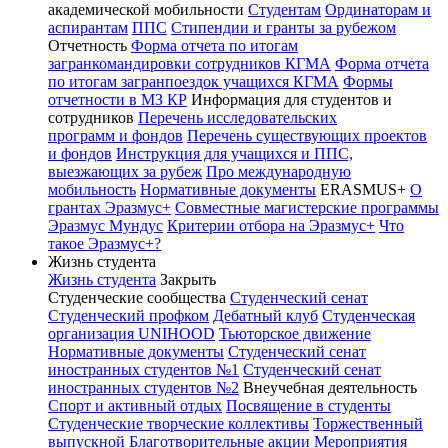
академической мобильности
Студентам
Ординаторам и
аспирантам
ППС
Стипендии и гранты за рубежом
Отчетность
Форма отчета по итогам
загранкомандировки сотрудников КГМА
Форма отчета
по итогам загранпоездок учащихся КГМА
Формы
отчетности в МЗ КР
Информация для студентов и
сотрудников
Перечень исследовательских
программ и фондов
Перечень существующих проектов
и фондов
Инструкция для учащихся и ППС,
выезжающих за рубеж
Про международную
мобильность
Нормативные документы
ERASMUS+
О
грантах Эразмус+
Совместные магистерские программы
Эразмус Мундус
Критерии отбора на Эразмус+
Что
такое Эразмус+?
Жизнь студента
Жизнь студента
Закрыть
Студенческие сообщества
Студенческий сенат
Студенческий профком
Дебатный клуб
Студенческая
организация UNIHOOD
Тьюторское движение
Нормативные документы
Студенческий сенат
иностранных студентов №1
Студенческий сенат
иностранных студентов №2
Внеучебная деятельность
Спорт и активный отдых
Посвящение в студенты
Студенческие творческие коллективы
Торжественный
выпускной
Благотворительные акции
Мероприятия