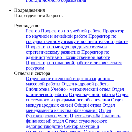
постдипломного образования
Подразделения
Подразделения
Закрыть
Руководство
Ректор
Проректор по учебной работе
Проректор
по научной и лечебной работе
Проректор по
государственному языку и воспитательной работе
Проректор по международным связям и
стратегическому развитию
Проректор по
административно - хозяйственной работе
Проректор по правовой работе и человеческим
ресурсам
Отделы и сектора
Отдел воспитательной и организационно –
массовой работы
Отдел кадровой работы
Библиотека
Учебно - методический отдел
Отдел
клинической работы
Отдел научной работы
Отдел
системного и программного обеспечения
Отдел
международных связей
Общий отдел
Отдел
менеджмента качества образования
Отдел
бухгалтерского учета
Пресс - служба
Планово-
финансовый отдел
Отдел студенческого
делопроизводство
Сектор закупок и
материального обеспечения
Студенческий городок