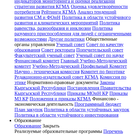
индикаторов мониторинга и оценки реализации
стратегии развития КГМА
Оценка удовлетворённости
потребителя
Рейтинги КГМА
Анализ тенденций
развития СМ и ФОиН
Политика в области устойчивого
развития и климатических мероприятий
Политика
равенства, разнообразия и инклюзии
Политика
разумного приспособления для людей с ограниченными
возможностями
Другие политики
Общественные
органы управления
Ученый совет
Совет по качеству
образования
Совет ректората
Попечительский совет
Факультетский ученый совет
Ученый совет по науке
Финансовый комитет
Главный Учебно-Методический
комитет
Учебно-Методический Профильный Комитет
Научно - техническая комиссия
Комитет по биоэтике
Редакционно-издательский совет КГМА
Комиссия по
этике
Нормативно-правовые документы
Законы
Кыргызской Республики
Постановления Правительства
Кыргызской Республики
Приказы МОиН КР
Приказы
МЗ КР
Положения и приказы КГМА
Финансово -
экономическая деятельность
Программный бюджет
План закупок
Политика в области устойчивых закупок
Политика в области устойчивого инвестирования
Образование
Образование
Закрыть
Реализуемые образовательные программы
Перечень