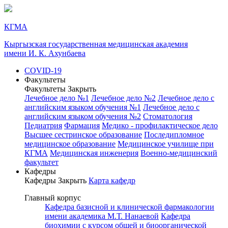
КГМА
Кыргызская государственная медицинская академия
имени И. К. Ахунбаева
COVID-19
Факультеты
Факультеты
Закрыть
Лечебное дело №1
Лечебное дело №2
Лечебное дело с
английским языком обучения №1
Лечебное дело с
английским языком обучения №2
Стоматология
Педиатрия
Фармация
Медико - профилактическое дело
Высшее сестринское образование
Последипломное
медицинское образование
Медицинское училище при
КГМА
Медицинская инженерия
Военно-медицинский
факультет
Кафедры
Кафедры
Закрыть
Карта кафедр
Главный корпус
Кафедра базисной и клинической фармакологии
имени академика М.Т. Нанаевой
Кафедра
биохимии с курсом общей и биоорганической