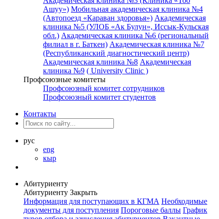
Академическая клиника №3 (Клиника «Тоо
Ашуу»)
Мобильная академическая клиника №4
(Автопоезд «Караван здоровья»)
Академическая
клиника №5 (УЛОБ «Ак Булун», Иссык-Кульская
обл.)
Академическая клиника №6 (региональный
филиал в г. Баткен)
Академическая клиника №7
(Республиканский диагностический центр)
Академическая клиника №8
Академическая
клиника №9
( University Clinic )
Профсоюзные комитеты
Профсоюзный комитет сотрудников
Профсоюзный комитет студентов
Контакты
рус
eng
кыр
Абитуриенту
Абитуриенту
Закрыть
Информация для поступающих в КГМА
Необходимые
документы для поступления
Пороговые баллы
График
туров отбора и зачисления абитуриентов
Вакантные