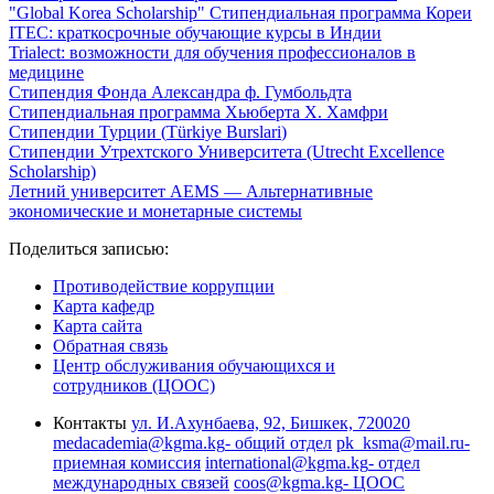
"Global Korea Scholarship" Стипендиальная программа Кореи
ITEC: краткосрочные обучающие курсы в Индии
Trialect: возможности для обучения профессионалов в
медицине
Стипендия Фонда Александра ф. Гумбольдта
Стипендиальная программа Хьюберта Х. Хамфри
Стипендии Турции (
Türkiye Burslari
)
Стипендии Утрехтского Университета (Utrecht Excellence
Scholarship)
Летний университет AEMS — Альтернативные
экономические и монетарные системы
Поделиться записью:
Противодействие коррупции
Карта кафедр
Карта сайта
Обратная связь
Центр обслуживания обучающихся и
сотрудников (ЦООС)
Контакты
ул. И.Ахунбаева, 92, Бишкек, 720020
medacademia@kgma.kg
- общий отдел
pk_ksma@mail.ru
-
приемная комиссия
international@kgma.kg
- отдел
международных связей
coos@kgma.kg
- ЦООС