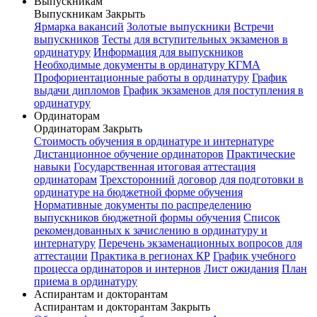
Выпускникам
Выпускникам
Закрыть
Ярмарка вакансий
Золотые выпускники
Встречи
выпускников
Тесты для вступительных экзаменов в
ординатуру
Информация для выпускников
Необходимые документы в ординатуру КГМА
Профориентационные работы в ординатуру
График
выдачи дипломов
График экзаменов для поступления в
ординатуру
Ординаторам
Ординаторам
Закрыть
Стоимость обучения в ординатуре и интернатуре
Дистанционное обучение ординаторов
Практические
навыки
Государственная итоговая аттестация
ординаторам
Трехсторонний договор для подготовки в
ординатуре на бюджетной форме обучения
Нормативные документы по распределению
выпускников бюджетной формы обучения
Список
рекомендованных к зачислению в ординатуру и
интернатуру
Перечень экзаменационных вопросов для
аттестации
Практика в регионах КР
График учебного
процесса ординаторов и интернов
Лист ожидания
План
приема в ординатуру
Аспирантам и докторантам
Аспирантам и докторантам
Закрыть