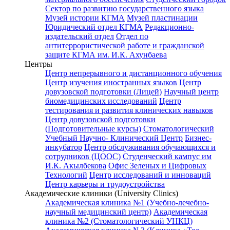
Сектор по развитию государственного языка
Музей истории КГМА
Музей пластинации
Юридический отдел КГМА
Редакционно-
издательский отдел
Отдел по
антитеррористической работе и гражданской
защите КГМА им. И.К. Ахунбаева
Центры
Центр непрерывного и дистанционного обучения
Центр изучения иностранных языков
Центр
довузовской подготовки (Лицей)
Научный центр
биомедицинских исследований
Центр
тестирования и развития клинических навыков
Центр довузовской подготовки
(Подготовительные курсы)
Стоматологический
Учебный Научно- Клинический Центр
Бизнес-
инкубатор
Центр обслуживания обучающихся и
сотрудников (ЦООС)
Студенческий кампус им
И.К. Акылбекова
Офис Зеленых и Цифровых
Технологий
Центр исследований и инноваций
Центр карьеры и трудоустройства
Академические клиники (University Clinics)
Академическая клиника №1 (Учебно-лечебно-
научный медицинский центр)
Академическая
клиника №2 (Стоматологический УНКЦ)