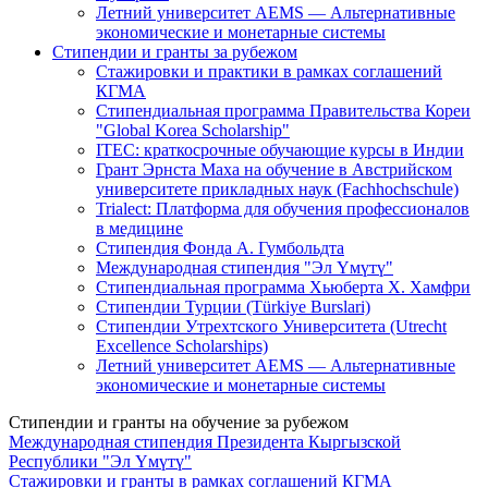
Летний университет AEMS — Альтернативные
экономические и монетарные системы
Стипендии и гранты за рубежом
Стажировки и практики в рамках соглашений
КГМА
Стипендиальная программа Правительства Кореи
"Global Korea Scholarship"
ITEC: краткосрочные обучающие курсы в Индии
Грант Эрнста Маха на обучение в Австрийском
университете прикладных наук (Fachhochschule)
Trialect: Платформа для обучения профессионалов
в медицине
Стипендия Фонда А. Гумбольдта
Международная стипендия "Эл Үмүтү"
Стипендиальная программа Хьюберта Х. Хамфри
Стипендии Турции (Türkiye Burslari)
Стипендии Утрехтского Университета (Utrecht
Excellence Scholarships)
Летний университет AEMS — Альтернативные
экономические и монетарные системы
Стипендии и гранты на обучение за рубежом
Международная стипендия Президента Кыргызской
Республики "Эл Үмүтү"
Стажировки и гранты в рамках соглашений КГМА