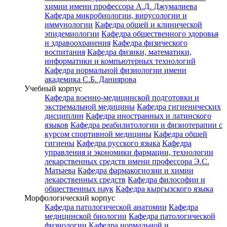
химии имени профессора А.Д. Джумалиева
Кафедра микробиологии, вирусологии и
иммунологии
Кафедра общей и клинической
эпидемиологии
Кафедра общественного здоровья
и здравоохранения
Кафедра физического
воспитания
Кафедра физики, математики,
информатики и компьютерных технологий
Кафедра нормальной физиологии имени
академика С.Б. Даниярова
Учебный корпус
Кафедра военно-медицинской подготовки и
экстремальной медицины
Кафедра гигиенических
дисциплин
Кафедра иностранных и латинского
языков
Кафедра реабилитологии и физиотерапии с
курсом спортивной медицины
Кафедра общей
гигиены
Кафедра русского языка
Кафедра
управления и экономики фармации, технологии
лекарственных средств имени профессора Э.С.
Матыева
Кафедра фармакогнозии и химии
лекарственных средств
Кафедра философии и
общественных наук
Кафедра кыргызского языка
Морфологический корпус
Кафедра патологической анатомии
Кафедра
медицинской биологии
Кафедра патологической
физиологии
Кафедра нормальной и