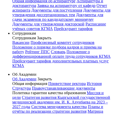
Общая информация об аспирантуре
Аспирантура и
докторантура
Заявка на аспирантуру от кафедр
Отчет
аспиранта
Документы для поступления
Документы для
утверждения диссертационных тем
Документы для
сдачи экзаменов по кандидатскому минимуму
Документы для утверждения докторской
Расписание
учёных советов КГМА
Прейскурант тарифов
Сотрудникам
Сотрудникам
Закрыть
Вакансии
Профсоюзный комитет сотрудников
Положение о порядке подбора кадров и приема на
работу
Рейтинг ППС
Словарь
Положение о
дифференцированной оплате труда сотрудников КГМА
Прейскурант тарифов дополнительных платных услуг
КГМА
Об Академии
Об Академии
Закрыть
Общая информация
Приветствие ректора
История
Структура
Правоустанавливающие документы
Политика гарантии качества образования
Миссия и
цели
Стратегия развития Кыргызской государственной
медицинской академии им. И. К. Ахунбаева на 2023 –
2027 годы
Система менеджмента качества
Планы и
отчёты по реализации стратегии развития
Матрица