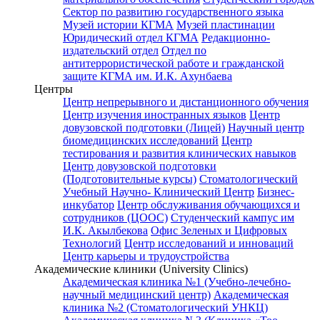
Сектор по развитию государственного языка
Музей истории КГМА
Музей пластинации
Юридический отдел КГМА
Редакционно-
издательский отдел
Отдел по
антитеррористической работе и гражданской
защите КГМА им. И.К. Ахунбаева
Центры
Центр непрерывного и дистанционного обучения
Центр изучения иностранных языков
Центр
довузовской подготовки (Лицей)
Научный центр
биомедицинских исследований
Центр
тестирования и развития клинических навыков
Центр довузовской подготовки
(Подготовительные курсы)
Стоматологический
Учебный Научно- Клинический Центр
Бизнес-
инкубатор
Центр обслуживания обучающихся и
сотрудников (ЦООС)
Студенческий кампус им
И.К. Акылбекова
Офис Зеленых и Цифровых
Технологий
Центр исследований и инноваций
Центр карьеры и трудоустройства
Академические клиники (University Clinics)
Академическая клиника №1 (Учебно-лечебно-
научный медицинский центр)
Академическая
клиника №2 (Стоматологический УНКЦ)