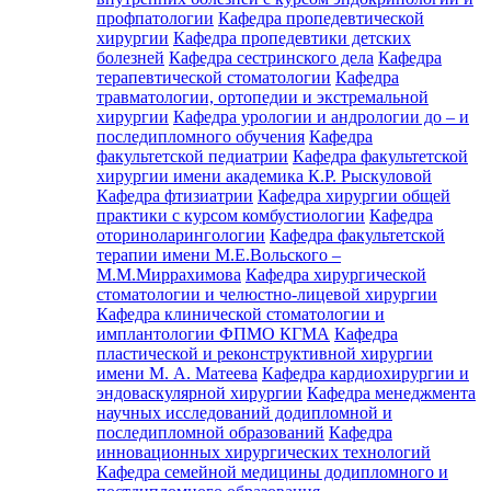
профпатологии
Кафедра пропедевтической
хирургии
Кафедра пропедевтики детских
болезней
Кафедра сестринского дела
Кафедра
терапевтической стоматологии
Кафедра
травматологии, ортопедии и экстремальной
хирургии
Кафедра урологии и андрологии до – и
последипломного обучения
Кафедра
факультетской педиатрии
Кафедра факультетской
хирургии имени академика К.Р. Рыскуловой
Кафедра фтизиатрии
Кафедра хирургии общей
практики с курсом комбустиологии
Кафедра
оториноларингологии
Кафедра факультетской
терапии имени М.Е.Вольского –
М.М.Миррахимова
Кафедра хирургической
стоматологии и челюстно-лицевой хирургии
Кафедра клинической стоматологии и
имплантологии ФПМО КГМА
Кафедра
пластической и реконструктивной хирургии
имени М. А. Матеева
Кафедра кардиохирургии и
эндоваскулярной хирургии
Кафедра менеджмента
научных исследований додипломной и
последипломной образований
Кафедра
инновационных хирургических технологий
Кафедра семейной медицины додипломного и