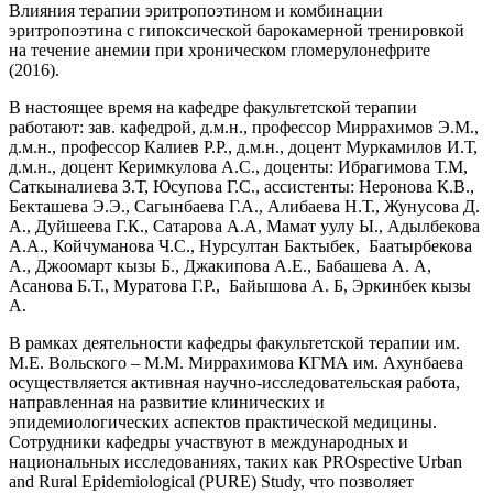
Влияния терапии эритропоэтином и комбинации
эритропоэтина с гипоксической барокамерной тренировкой
на течение анемии при хроническом гломерулонефрите
(2016).
В настоящее время на кафедре факультетской терапии
работают: зав. кафедрой, д.м.н., профессор Миррахимов Э.М.,
д.м.н., профессор Калиев Р.Р., д.м.н., доцент Муркамилов И.Т,
д.м.н., доцент Керимкулова А.С., доценты: Ибрагимова Т.М,
Саткыналиева З.Т, Юсупова Г.С., ассистенты: Неронова К.В.,
Бекташева Э.Э., Сагынбаева Г.А., Алибаева Н.Т., Жунусова Д.
А., Дуйшеева Г.К., Сатарова А.А, Мамат уулу Ы., Адылбекова
А.А., Койчуманова Ч.С., Нурсултан Бактыбек, Баатырбекова
А., Джоомарт кызы Б., Джакипова А.Е., Бабашева А. А,
Асанова Б.Т., Муратова Г.Р., Байышова А. Б, Эркинбек кызы
А.
В рамках деятельности кафедры факультетской терапии им.
М.Е. Вольского – М.М. Миррахимова КГМА им. Ахунбаева
осуществляется активная научно-исследовательская работа,
направленная на развитие клинических и
эпидемиологических аспектов практической медицины.
Сотрудники кафедры участвуют в международных и
национальных исследованиях, таких как PROspective Urban
and Rural Epidemiological (PURE) Study, что позволяет