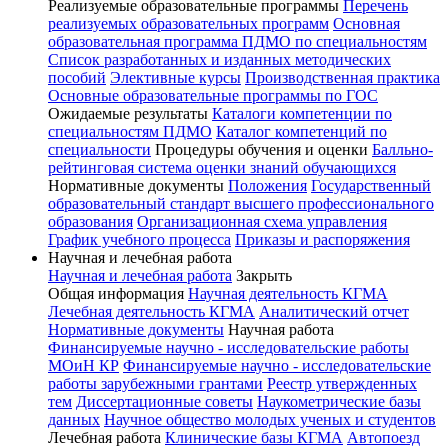
Реализуемые образовательные программы
Перечень
реализуемых образовательных программ
Основная
образовательная программа ПДМО по специальностям
Список разработанных и изданных методических
пособий
Элективные курсы
Производственная практика
Основные образовательные программы по ГОС
Ожидаемые результаты
Каталоги компетенции по
специальностям ПДМО
Каталог компетенций по
специальности
Процедуры обучения и оценки
Балльно-
рейтинговая система оценки знаний обучающихся
Нормативные документы
Положения
Государственный
образовательный стандарт высшего профессионального
образования
Организационная схема управления
График учебного процесса
Приказы и распоряжения
Научная и лечебная работа
Научная и лечебная работа
Закрыть
Общая информация
Научная деятельность КГМА
Лечебная деятельность КГМА
Аналитический отчет
Нормативные документы
Научная работа
Финансируемые научно - исследовательские работы
МОиН КР
Финансируемые научно - исследовательские
работы зарубежными грантами
Реестр утвержденных
тем
Диссертационные советы
Наукометрические базы
данных
Научное общество молодых ученых и студентов
Лечебная работа
Клинические базы КГМА
Автопоезд