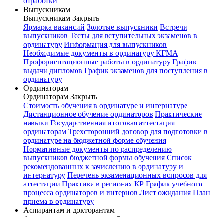
отработки
Выпускникам
Выпускникам
Закрыть
Ярмарка вакансий
Золотые выпускники
Встречи
выпускников
Тесты для вступительных экзаменов в
ординатуру
Информация для выпускников
Необходимые документы в ординатуру КГМА
Профориентационные работы в ординатуру
График
выдачи дипломов
График экзаменов для поступления в
ординатуру
Ординаторам
Ординаторам
Закрыть
Стоимость обучения в ординатуре и интернатуре
Дистанционное обучение ординаторов
Практические
навыки
Государственная итоговая аттестация
ординаторам
Трехсторонний договор для подготовки в
ординатуре на бюджетной форме обучения
Нормативные документы по распределению
выпускников бюджетной формы обучения
Список
рекомендованных к зачислению в ординатуру и
интернатуру
Перечень экзаменационных вопросов для
аттестации
Практика в регионах КР
График учебного
процесса ординаторов и интернов
Лист ожидания
План
приема в ординатуру
Аспирантам и докторантам