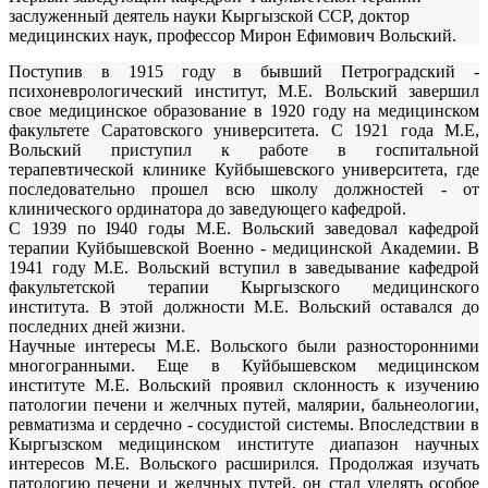
заслуженный деятель науки Кыргызской ССР, доктор
медицинских наук, профессор Мирон Ефимович Вольский.
Поступив в 1915 году в бывший Петроградский -
психоневрологический институт, М.Е. Вольский завершил
свое медицинское образование в 1920 году на медицинском
факультете Саратовского университета. С 1921 года М.Е,
Вольский приступил к работе в госпитальной
терапевтической клинике Куйбышевского университета, где
последовательно прошел всю школу должностей - от
клинического ординатора до заведующего кафедрой.
С 1939 по I940 годы М.Е. Вольский заведовал кафедрой
терапии Куйбышевской Военно - медицинской Академии. В
1941 году М.Е. Вольский вступил в заведывание кафедрой
факультетской терапии Кыргызского медицинского
института. В этой должности М.Е. Вольский оставался до
последних дней жизни.
Научные интересы М.E. Вольского были разносторонними
многогранными. Еще в Куйбышевском медицинском
институте М.Е. Вольский проявил склонность к изучению
патологии печени и желчных путей, малярии, бальнеологии,
ревматизма и сердечно - сосудистой системы. Впоследствии в
Кыргызском медицинском институте диапазон научных
интересов М.Е. Вольского расширился. Продолжая изучать
патологию печени и желчных путей, он стал уделять особое