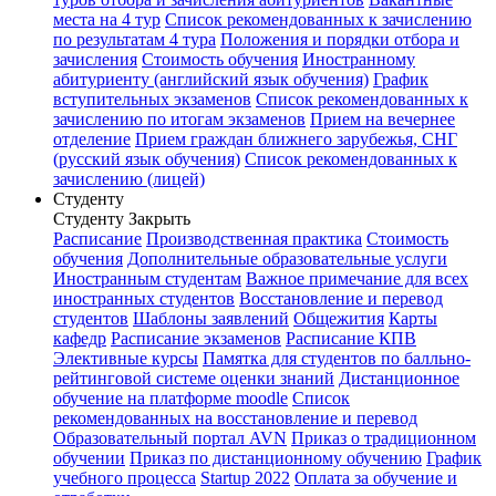
места на 4 тур
Список рекомендованных к зачислению
по результатам 4 тура
Положения и порядки отбора и
зачисления
Стоимость обучения
Иностранному
абитуриенту (английский язык обучения)
График
вступительных экзаменов
Список рекомендованных к
зачислению по итогам экзаменов
Прием на вечернее
отделение
Прием граждан ближнего зарубежья, СНГ
(русский язык обучения)
Список рекомендованных к
зачислению (лицей)
Студенту
Студенту
Закрыть
Расписание
Производственная практика
Стоимость
обучения
Дополнительные образовательные услуги
Иностранным студентам
Важное примечание для всех
иностранных студентов
Восстановление и перевод
студентов
Шаблоны заявлений
Общежития
Карты
кафедр
Расписание экзаменов
Расписание КПВ
Элективные курсы
Памятка для студентов по балльно-
рейтинговой системе оценки знаний
Дистанционное
обучение на платформе moodle
Список
рекомендованных на восстановление и перевод
Образовательный портал AVN
Приказ о традиционном
обучении
Приказ по дистанционному обучению
График
учебного процесса
Startup 2022
Оплата за обучение и