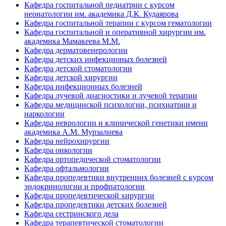
Кафедра госпитальной педиатрии с курсом
неонатологии им. академика Д.К. Кудаярова
Кафедра госпитальной терапии с курсом гематологии
Кафедра госпитальной и оперативной хирургии им.
академика Мамакеева М.М.
Кафедра дерматовенерологии
Кафедра детских инфекционых болезней
Кафедра детской стоматологии
Кафедра детской хирургии
Кафедра инфекционных болезней
Кафедра лучевой диагностики и лучевой терапии
Кафедра медицинской психологии, психиатрии и
наркологии
Кафедра неврологии и клинической генетики имени
академика А.М. Мурзалиева
Кафедра нейрохирургии
Кафедра онкологии
Кафедра ортопедической стоматологии
Кафедра офтальмологии
Кафедра пропедевтики внутренних болезней с курсом
эндокринологии и профпатологии
Кафедра пропедевтической хирургии
Кафедра пропедевтики детских болезней
Кафедра сестринского дела
Кафедра терапевтической стоматологии