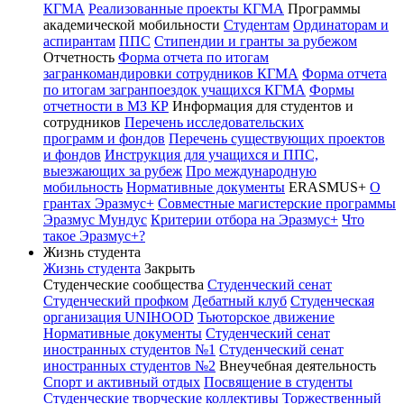
КГМА
Реализованные проекты КГМА
Программы
академической мобильности
Студентам
Ординаторам и
аспирантам
ППС
Стипендии и гранты за рубежом
Отчетность
Форма отчета по итогам
загранкомандировки сотрудников КГМА
Форма отчета
по итогам загранпоездок учащихся КГМА
Формы
отчетности в МЗ КР
Информация для студентов и
сотрудников
Перечень исследовательских
программ и фондов
Перечень существующих проектов
и фондов
Инструкция для учащихся и ППС,
выезжающих за рубеж
Про международную
мобильность
Нормативные документы
ERASMUS+
О
грантах Эразмус+
Совместные магистерские программы
Эразмус Мундус
Критерии отбора на Эразмус+
Что
такое Эразмус+?
Жизнь студента
Жизнь студента
Закрыть
Студенческие сообщества
Студенческий сенат
Студенческий профком
Дебатный клуб
Студенческая
организация UNIHOOD
Тьюторское движение
Нормативные документы
Студенческий сенат
иностранных студентов №1
Студенческий сенат
иностранных студентов №2
Внеучебная деятельность
Спорт и активный отдых
Посвящение в студенты
Студенческие творческие коллективы
Торжественный