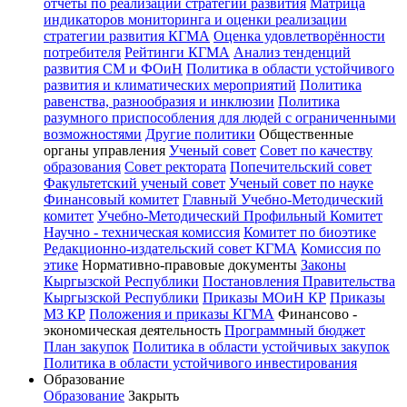
отчёты по реализации стратегии развития
Матрица
индикаторов мониторинга и оценки реализации
стратегии развития КГМА
Оценка удовлетворённости
потребителя
Рейтинги КГМА
Анализ тенденций
развития СМ и ФОиН
Политика в области устойчивого
развития и климатических мероприятий
Политика
равенства, разнообразия и инклюзии
Политика
разумного приспособления для людей с ограниченными
возможностями
Другие политики
Общественные
органы управления
Ученый совет
Совет по качеству
образования
Совет ректората
Попечительский совет
Факультетский ученый совет
Ученый совет по науке
Финансовый комитет
Главный Учебно-Методический
комитет
Учебно-Методический Профильный Комитет
Научно - техническая комиссия
Комитет по биоэтике
Редакционно-издательский совет КГМА
Комиссия по
этике
Нормативно-правовые документы
Законы
Кыргызской Республики
Постановления Правительства
Кыргызской Республики
Приказы МОиН КР
Приказы
МЗ КР
Положения и приказы КГМА
Финансово -
экономическая деятельность
Программный бюджет
План закупок
Политика в области устойчивых закупок
Политика в области устойчивого инвестирования
Образование
Образование
Закрыть