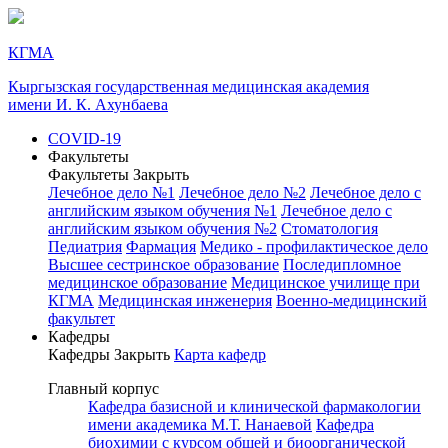
КГМА
Кыргызская государственная медицинская академия
имени И. К. Ахунбаева
COVID-19
Факультеты
Факультеты
Закрыть
Лечебное дело №1
Лечебное дело №2
Лечебное дело с
английским языком обучения №1
Лечебное дело с
английским языком обучения №2
Стоматология
Педиатрия
Фармация
Медико - профилактическое дело
Высшее сестринское образование
Последипломное
медицинское образование
Медицинское училище при
КГМА
Медицинская инженерия
Военно-медицинский
факультет
Кафедры
Кафедры
Закрыть
Карта кафедр
Главный корпус
Кафедра базисной и клинической фармакологии
имени академика М.Т. Нанаевой
Кафедра
биохимии с курсом общей и биоорганической