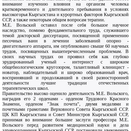
внимание изучению влияния на организм человека
кратковременного и длительного пребывания в условиях
высокогорья Кыргызстана и курортных факторов Кыргызской
ССР, а также некоторым общим вопросам терапии.
М.Е. Вольский оставил после себя большое научное
наследство, помимо фундаментального труда, служившего
темой докторской диссертации, посвященной применению
песочных ванн в лечении заболеваний опорно -
двигательного аппарата, им опубликовано свыше 60 научных
трудов, посвященных вышеперечисленным проблемам. В
своих научных трудах он проявил себя как глубоко
эрудированный ученый - интернист с широким
общебиологическим кругозором, талантливый клиницист -
новатор, наблюдательный и широко образованный врач,
воспринявший и продолжавший в своей разносторонней
деятельности лучшие традиции отечественных
терапевтических школ.
Правительство высоко оценило деятельность М.Е. Вольского,
наградив его 2 орденами - орденом Трудового Красного
Знамени, орденом "Знак почета", двумя медалями и
почетными грамотами Верховного Совета Кыргызской ССР.
ЦК КП Кыргызстана и Совет Министров Кыргызской ССР,
принимая во внимание большие заслуги профессора М.Е.
Вольского перед развитием медицинской науки и дела
здравоохранения Кыргызской ССР, постановили увековечить