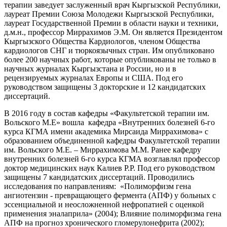
терапии заведует заслуженный врач Кыргызской Республики,
лауреат Премии Союза Молодежи Кыргызской Республики,
лауреат Государственной Премии в области науки и техники,
д.м.н., профессор Миррахимов Э.М. Он является Президентом
Кыргызского Общества Кардиологов, членом Общества
кардиологов СНГ и тюркоязычных стран. Им опубликовано
более 200 научных работ, которые опубликованы не только в
научных журналах Кыргызстана и России, но и в
рецензируемых журналах Европы и США. Под его
руководством защищены 3 докторские и 12 кандидатских
диссертаций.
В 2016 году в состав кафедры «Факультетской терапии им.
Вольского М.Е» вошла кафедра «Внутренних болезней 6-го
курса КГМА имени академика Мирсаида Миррахимова» с
образованием объединенной кафедры Факультетской терапии
им. Вольского М.Е. – Миррахимова М.М. Ранее кафедру
внутренних болезней 6-го курса КГМА возглавлял профессор
доктор медицинских наук Калиев Р.Р. Под его руководством
защищены 7 кандидатских диссертаций. Проводились
исследования по направлениям: «Полиморфизм гена
ангиотензин - превращающего фермента (АПФ) у больных с
эссенциальной и неосложненной нефропатией с оценкой
применения эналаприла» (2004); Влияние полиморфизма гена
АПФ на прогноз хронического гломерулонефрита (2002);