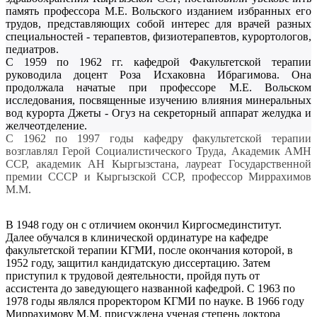
память профессора М.Е. Вольского изданием избранных его
трудов, представляющих собой интерес для врачей разных
специальностей - терапевтов, физиотерапевтов, курортологов,
педиатров.
С 1959 по 1962 гг. кафедрой Факультетской терапии
руководила доцент Роза Исхаковна Ибрагимова. Она
продолжала начатые при профессоре М.Е. Вольском
исследования, посвященные изучению влияния минеральных
вод курорта Джеты - Огуз на секреторный аппарат желудка и
желчеотделение.
C 1962 по 1997 годы кафедру факультетской терапии
возглавлял Герой Социалистического Труда, Академик АМН
ССР, академик АН Кыргызстана, лауреат Государственной
премии СССР и Кыргызской ССР, профессор Миррахимов
М.М.
В 1948 году он с отличием окончил Киргосмединститут.
Далее обучался в клинической ординатуре на кафедре
факультетской терапии КГМИ, после окончания которой, в
1952 году, защитил кандидатскую диссертацию. Затем
приступил к трудовой деятельности, пройдя путь от
ассистента до заведующего названной кафедрой. С 1963 по
1978 годы являлся проректором КГМИ по науке. В 1966 году
Миррахимову М.М. присуждена ученая степень доктора