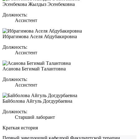
Эсенбекова Жылдыз Эсенбековна
Должность:
Ассистент
Ибрагимова Аселя Абдубакировна
Должность:
Ассистент
Асанова Бегимай Талантовна
Должность:
Ассистент
Байболова Айгуль Догдурбаевна
Должность:
Старший лаборант
Краткая история
Первый заведующий кафедрой Факультетской терапии