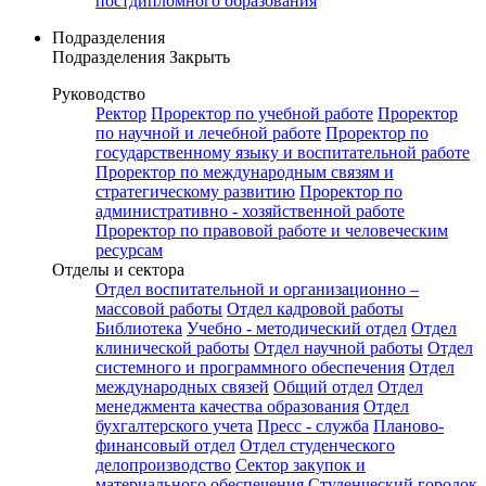
постдипломного образования
Подразделения
Подразделения
Закрыть
Руководство
Ректор
Проректор по учебной работе
Проректор
по научной и лечебной работе
Проректор по
государственному языку и воспитательной работе
Проректор по международным связям и
стратегическому развитию
Проректор по
административно - хозяйственной работе
Проректор по правовой работе и человеческим
ресурсам
Отделы и сектора
Отдел воспитательной и организационно –
массовой работы
Отдел кадровой работы
Библиотека
Учебно - методический отдел
Отдел
клинической работы
Отдел научной работы
Отдел
системного и программного обеспечения
Отдел
международных связей
Общий отдел
Отдел
менеджмента качества образования
Отдел
бухгалтерского учета
Пресс - служба
Планово-
финансовый отдел
Отдел студенческого
делопроизводство
Сектор закупок и
материального обеспечения
Студенческий городок