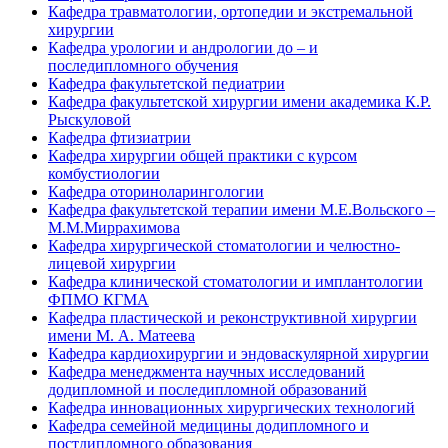
Кафедра травматологии, ортопедии и экстремальной
хирургии
Кафедра урологии и андрологии до – и
последипломного обучения
Кафедра факультетской педиатрии
Кафедра факультетской хирургии имени академика К.Р.
Рыскуловой
Кафедра фтизиатрии
Кафедра хирургии общей практики с курсом
комбустиологии
Кафедра оториноларингологии
Кафедра факультетской терапии имени М.Е.Вольского –
М.М.Миррахимова
Кафедра хирургической стоматологии и челюстно-
лицевой хирургии
Кафедра клинической стоматологии и имплантологии
ФПМО КГМА
Кафедра пластической и реконструктивной хирургии
имени М. А. Матеева
Кафедра кардиохирургии и эндоваскулярной хирургии
Кафедра менеджмента научных исследований
додипломной и последипломной образований
Кафедра инновационных хирургических технологий
Кафедра семейной медицины додипломного и
постдипломного образования