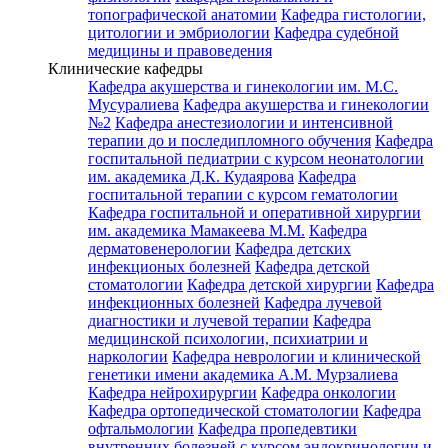
топографической анатомии
Кафедра гистологии,
цитологии и эмбриологии
Кафедра судебной
медицины и правоведения
Клинические кафедры
Кафедра акушерства и гинекологии им. М.С.
Мусуралиева
Кафедра акушерства и гинекологии
№2
Кафедра анестезиологии и интенсивной
терапии до и последипломного обучения
Кафедра
госпитальной педиатрии с курсом неонатологии
им. академика Д.К. Кудаярова
Кафедра
госпитальной терапии с курсом гематологии
Кафедра госпитальной и оперативной хирургии
им. академика Мамакеева М.М.
Кафедра
дерматовенерологии
Кафедра детских
инфекционых болезней
Кафедра детской
стоматологии
Кафедра детской хирургии
Кафедра
инфекционных болезней
Кафедра лучевой
диагностики и лучевой терапии
Кафедра
медицинской психологии, психиатрии и
наркологии
Кафедра неврологии и клинической
генетики имени академика А.М. Мурзалиева
Кафедра нейрохирургии
Кафедра онкологии
Кафедра ортопедической стоматологии
Кафедра
офтальмологии
Кафедра пропедевтики
внутренних болезней с курсом эндокринологии и