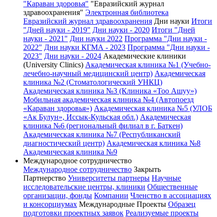
"Караван здоровья"
"Евразийский журнал
здравоохранения"
Электронная библиотека
Евразийский журнал здравоохранения
Дни науки
Итоги
"Дней науки - 2019"
Дни науки - 2020
Итоги "Дней
науки - 2021"
Дни науки 2022
Программа "Дни науки -
2022"
Дни науки КГМА - 2023
Программа "Дни науки -
2023"
Дни науки - 2024
Академические клиники
(University Clinics)
Академическая клиника №1 (Учебно-
лечебно-научный медицинский центр)
Академическая
клиника №2 (Стоматологический УНКЦ)
Академическая клиника №3 (Клиника «Тоо Ашуу»)
Мобильная академическая клиника №4 (Автопоезд
«Караван здоровья»)
Академическая клиника №5 (УЛОБ
«Ак Булун», Иссык-Кульская обл.)
Академическая
клиника №6 (региональный филиал в г. Баткен)
Академическая клиника №7 (Республиканский
диагностический центр)
Академическая клиника №8
Академическая клиника №9
Международное сотрудничество
Международное сотрудничество
Закрыть
Партнерство
Университеты партнеры
Научные
исследовательские центры, клиники
Общественные
организации, фонды
Компании
Членство в ассоциациях
и консорциумах
Международные Проекты
Образец
подготовки проектных заявок
Реализуемые проекты