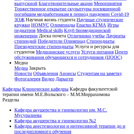
выпускной
Благотворительные акции
Мероприятия
Торжественное открытие скульптуры посвященной
погибшим медработникам в период пандемии Covid-19
ЗОЖ
Научная жизнь студента
Научные студенческие
кружки
НОМУС
Олимпиады
Enactus КГМА
Игры
педиатров
Medical skills
Клуб биомедицинской
инженерии
Доска почета
Отличники учебы
Лауреаты
стипендий
Победители Олимпиад
Стипендиаты
Президентские стипендиаты
Услуги и ресурсы для
студентов
Медицинские услуги
Услуги питания
Центр
обслуживания обучающихся и сотрудников (ЦООС)
Медиа
Медиа
Закрыть
Новости
Объявления
Анонсы
Студентам на заметку
Фотогалерея
Видео
Дарыгер
Кафедры
Клинические кафедры
Кафедра факультетской
терапии имени М.Е.Вольского – М.М.Миррахимова
Разделы
Кафедра акушерства и гинекологии им. М.С.
Мусуралиева
Кафедра акушерства и гинекологии №2
Кафедра анестезиологии и интенсивной терапии до и
последипломного обучения