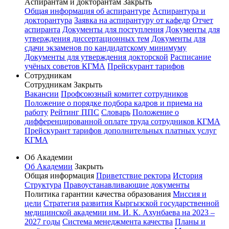
Аспирантам и докторантам
Закрыть
Общая информация об аспирантуре
Аспирантура и
докторантура
Заявка на аспирантуру от кафедр
Отчет
аспиранта
Документы для поступления
Документы для
утверждения диссертационных тем
Документы для
сдачи экзаменов по кандидатскому минимуму
Документы для утверждения докторской
Расписание
учёных советов КГМА
Прейскурант тарифов
Сотрудникам
Сотрудникам
Закрыть
Вакансии
Профсоюзный комитет сотрудников
Положение о порядке подбора кадров и приема на
работу
Рейтинг ППС
Словарь
Положение о
дифференцированной оплате труда сотрудников КГМА
Прейскурант тарифов дополнительных платных услуг
КГМА
Об Академии
Об Академии
Закрыть
Общая информация
Приветствие ректора
История
Структура
Правоустанавливающие документы
Политика гарантии качества образования
Миссия и
цели
Стратегия развития Кыргызской государственной
медицинской академии им. И. К. Ахунбаева на 2023 –
2027 годы
Система менеджмента качества
Планы и