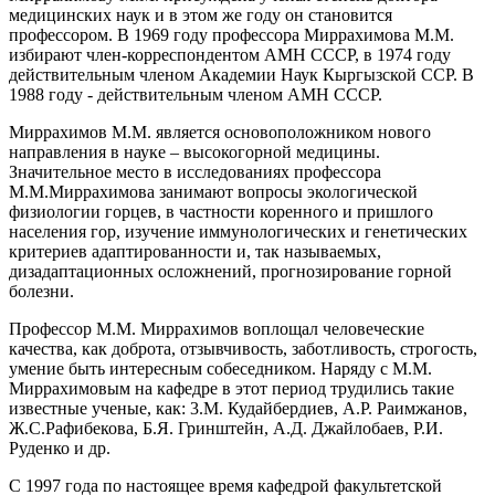
медицинских наук и в этом же году он становится
профессором. В 1969 году профессора Миррахимова М.М.
избирают член-корреспондентом АМН СССР, в 1974 году
действительным членом Академии Наук Кыргызской ССР. В
1988 году - действительным членом АМН СССР.
Миррахимов М.М. является основоположником нового
направления в науке – высокогорной медицины.
Значительное место в исследованиях профессора
М.М.Миррахимова занимают вопросы экологической
физиологии горцев, в частности коренного и пришлого
населения гор, изучение иммунологических и генетических
критериев адаптированности и, так называемых,
дизадаптационных осложнений, прогнозирование горной
болезни.
Профессор М.М. Миррахимов воплощал человеческие
качества, как доброта, отзывчивость, заботливость, строгость,
умение быть интересным собеседником. Наряду с М.М.
Миррахимовым на кафедре в этот период трудились такие
известные ученые, как: 3.М. Кудайбердиев, А.Р. Раимжанов,
Ж.С.Рафибекова, Б.Я. Гринштейн, А.Д. Джайлобаев, Р.И.
Руденко и др.
С 1997 года по настоящее время кафедрой факультетской