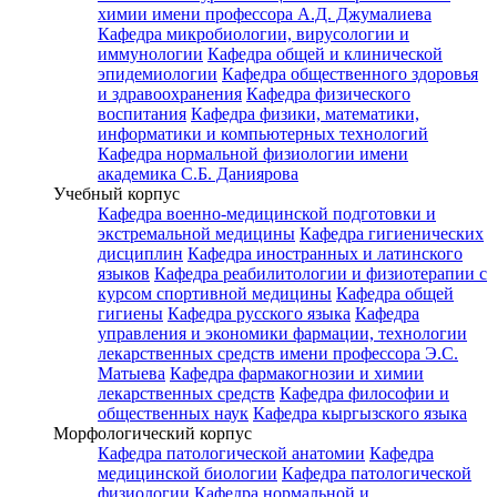
химии имени профессора А.Д. Джумалиева
Кафедра микробиологии, вирусологии и
иммунологии
Кафедра общей и клинической
эпидемиологии
Кафедра общественного здоровья
и здравоохранения
Кафедра физического
воспитания
Кафедра физики, математики,
информатики и компьютерных технологий
Кафедра нормальной физиологии имени
академика С.Б. Даниярова
Учебный корпус
Кафедра военно-медицинской подготовки и
экстремальной медицины
Кафедра гигиенических
дисциплин
Кафедра иностранных и латинского
языков
Кафедра реабилитологии и физиотерапии с
курсом спортивной медицины
Кафедра общей
гигиены
Кафедра русского языка
Кафедра
управления и экономики фармации, технологии
лекарственных средств имени профессора Э.С.
Матыева
Кафедра фармакогнозии и химии
лекарственных средств
Кафедра философии и
общественных наук
Кафедра кыргызского языка
Морфологический корпус
Кафедра патологической анатомии
Кафедра
медицинской биологии
Кафедра патологической
физиологии
Кафедра нормальной и