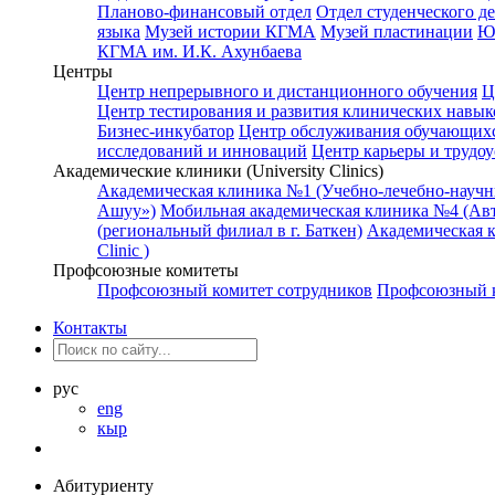
Планово-финансовый отдел
Отдел студенческого д
языка
Музей истории КГМА
Музей пластинации
Ю
КГМА им. И.К. Ахунбаева
Центры
Центр непрерывного и дистанционного обучения
Ц
Центр тестирования и развития клинических навык
Бизнес-инкубатор
Центр обслуживания обучающихс
исследований и инноваций
Центр карьеры и трудоу
Академические клиники (University Clinics)
Академическая клиника №1 (Учебно-лечебно-науч
Ашуу»)
Мобильная академическая клиника №4 (Авт
(региональный филиал в г. Баткен)
Академическая 
Clinic )
Профсоюзные комитеты
Профсоюзный комитет сотрудников
Профсоюзный к
Контакты
рус
eng
кыр
Абитуриенту