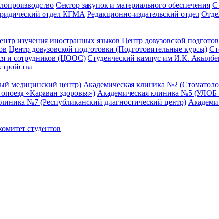
елопроизводство
Сектор закупок и материального обеспечения
С
ридический отдел КГМА
Редакционно-издательский отдел
Отде
ентр изучения иностранных языков
Центр довузовской подготов
ов
Центр довузовской подготовки (Подготовительные курсы)
Ст
я и сотрудников (ЦООС)
Студенческий кампус им И.К. Акылбе
стройства
ный медицинский центр)
Академическая клиника №2 (Стоматол
опоезд «Караван здоровья»)
Академическая клиника №5 (УЛОБ «
клиника №7 (Республиканский диагностический центр)
Академи
омитет студентов