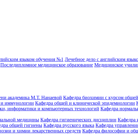
глийским языком обучения №1
Лечебное дело с английским язык
Последипломное медицинское образование
Медицинское учил
ени академика М.Т. Нанаевой
Кафедра биохимии с курсом общей
 и иммунологии
Кафедра общей и клинической эпидемиологии
ики, информатики и компьютерных технологий
Кафедра нормаль
емальной медицины
Кафедра гигиенических дисциплин
Кафедра 
едра общей гигиены
Кафедра русского языка
Кафедра управления
нозии и химии лекарственных средств
Кафедра философии и об