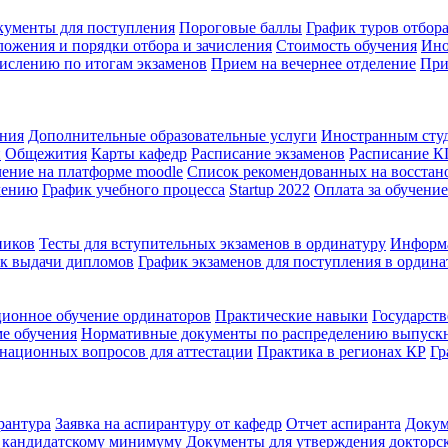
кументы для поступления
Пороговые баллы
График туров отбора
ожения и порядки отбора и зачисления
Стоимость обучения
Ино
ислению по итогам экзаменов
Прием на вечернее отделение
При
ения
Дополнительные образовательные услуги
Иностранным сту
й
Общежития
Карты кафедр
Расписание экзаменов
Расписание 
ение на платформе moodle
Список рекомендованных на восстан
чению
График учебного процесса
Startup 2022
Оплата за обучение
ников
Тесты для вступительных экзаменов в ординатуру
Информа
к выдачи дипломов
График экзаменов для поступления в ордина
ионное обучение ординаторов
Практические навыки
Государств
ме обучения
Нормативные документы по распределению выпуск
национных вопросов для аттестации
Практика в регионах КР
Гр
рантура
Заявка на аспирантуру от кафедр
Отчет аспиранта
Докум
о кандидатскому минимуму
Документы для утверждения докторс