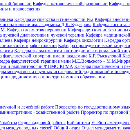
нской биологии
Кафедра патологической физиологии
Кафедра н
ины и правоведения
алиева
Кафедра акушерства и гинекологии №2
Кафедра анестез
 неонатологии им. академика Д.К. Кудаярова
Кафедра госпитал
.М.
Кафедра дерматовенерологии
Кафедра детских инфекционых
а лучевой диагностики и лучевой терапии
Кафедра медицинской
алиева
Кафедра нейрохирургии
Кафедра онкологии
Кафедра орт
кринологии и профпатологии
Кафедра пропедевтической хирург
ологии
Кафедра травматологии, ортопедии и экстремальной хир
а факультетской хирургии имени академика К.Р. Рыскуловой
Каф
едра факультетской терапии имени М.Е.Вольского – М.М.Мирр
логии и имплантологии ФПМО КГМА
Кафедра пластической и ре
дра менеджмента научных исследований додипломной и послед
цины додипломного и постдипломного образования
научной и лечебной работе
Проректор по государственному язык
дминистративно - хозяйственной работе
Проректор по правовой 
й работы
Отдел кадровой работы
Библиотека
Учебно - методиче
ел международных связей
Общий отдел
Отдел менеджмента кач