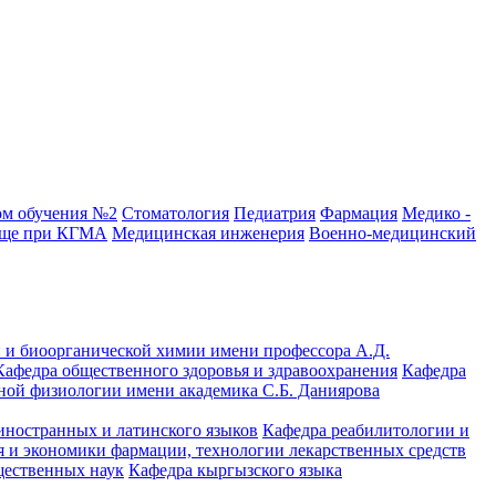
ом обучения №2
Стоматология
Педиатрия
Фармация
Медико -
ище при КГМА
Медицинская инженерия
Военно-медицинский
 и биоорганической химии имени профессора А.Д.
Кафедра общественного здоровья и здравоохранения
Кафедра
ной физиологии имени академика С.Б. Даниярова
иностранных и латинского языков
Кафедра реабилитологии и
 и экономики фармации, технологии лекарственных средств
щественных наук
Кафедра кыргызского языка