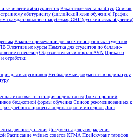
 и зачисления абитуриентов
Вакантные места на 4 тур
Список
странному абитуриенту (английский язык обучения)
График
ем граждан ближнего зарубежья, СНГ (русский язык обучения)
дентам
Важное примечание для всех иностранных студентов
КПВ
Элективные курсы
Памятка для студентов по балльно-
овление и перевод
Образовательный портал AVN
Приказ о
 и отработки
ция для выпускников
Необходимые документы в ординатуру
туру
енная итоговая аттестация ординаторам
Трехсторонний
ников бюджетной формы обучения
Список рекомендованных к
афик учебного процесса ординаторов и интернов
Лист
енты для поступления
Документы для утверждения
кой
Расписание учёных советов КГМА
Прейскурант тарифов