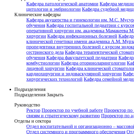
Кафедра патологической анатомии
Кафедра медици
цитологии и эмбриологии
Кафедра судебной медиц
Клинические кафедры
Кафедра акушерства и гинекологии им. М.С. Мусур
обучения
Кафедра госпитальной педиатрии с курсом
оперативной хирургии им. академика Мамакеева М
хирургии
Кафедра инфекционных болезней
Кафедр
клинической генетики имени академика А.М. Мурз
пропедевтики внутренних болезней с курсом эндо
сестринского дела
Кафедра терапевтической стомат
обучения
Кафедра факультетской педиатрии
Кафедр
комбустиологии
Кафедра оториноларингологии
Каф
лицевой хирургии
Кафедра клинической стомато
кардиохирургии и эндоваскулярной хирургии
Кафе
хирургических технологий
Кафедра семейной меди
Подразделения
Подразделения
Закрыть
Руководство
Ректор
Проректор по учебной работе
Проректор по 
связям и стратегическому развитию
Проректор по а
Отделы и сектора
Отдел воспитательной и организационно – массово
Отдел системного и программного обеспечения
Отд