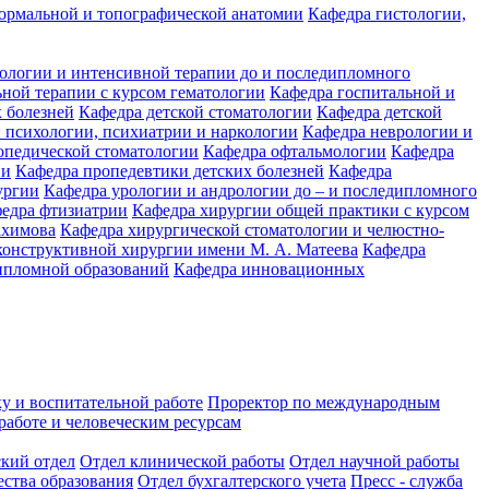
ормальной и топографической анатомии
Кафедра гистологии,
иологии и интенсивной терапии до и последипломного
ьной терапии с курсом гематологии
Кафедра госпитальной и
 болезней
Кафедра детской стоматологии
Кафедра детской
 психологии, психиатрии и наркологии
Кафедра неврологии и
опедической стоматологии
Кафедра офтальмологии
Кафедра
ии
Кафедра пропедевтики детских болезней
Кафедра
ургии
Кафедра урологии и андрологии до – и последипломного
едра фтизиатрии
Кафедра хирургии общей практики с курсом
ахимова
Кафедра хирургической стоматологии и челюстно-
конструктивной хирургии имени М. А. Матеева
Кафедра
ипломной образований
Кафедра инновационных
у и воспитательной работе
Проректор по международным
работе и человеческим ресурсам
ский отдел
Отдел клинической работы
Отдел научной работы
ества образования
Отдел бухгалтерского учета
Пресс - служба