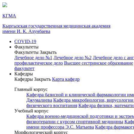
КГМА
Кыргызская государственная медицинская академия
имени И. К. Ахунбаева
COVID-19
Факультеты
Факультеты
Закрыть
Лечебное дело №1
Лечебное дело №2
Лечебное дело с ан
профилактическое дело
Высшее сестринское образование
факультет
Кафедры
Кафедры
Закрыть
Карта кафедр
Главный корпус
Кафедра базисной и клинической фармакологии им
Джумалиева
Кафедра микробиологии, вирусологии
физического воспитания
Кафедра физики, математ
Учебный корпус
Кафедра военно-медицинской подготовки и экстр
физиотерапии с курсом спортивной медицины
Каф
имени профессора Э.С. Матыева
Кафедра фармаког
Морфологический корпус