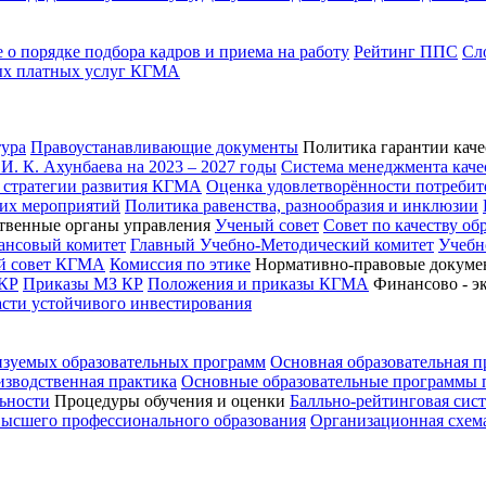
о порядке подбора кадров и приема на работу
Рейтинг ППС
Сл
ых платных услуг КГМА
ура
Правоустанавливающие документы
Политика гарантии каче
. К. Ахунбаева на 2023 – 2027 годы
Система менеджмента каче
 стратегии развития КГМА
Оценка удовлетворённости потребит
ких мероприятий
Политика равенства, разнообразия и инклюзии
твенные органы управления
Ученый совет
Совет по качеству об
ансовый комитет
Главный Учебно-Методический комитет
Учебн
ий совет КГМА
Комиссия по этике
Нормативно-правовые докуме
КР
Приказы МЗ КР
Положения и приказы КГМА
Финансово - э
асти устойчивого инвестирования
изуемых образовательных программ
Основная образовательная 
зводственная практика
Основные образовательные программы
ьности
Процедуры обучения и оценки
Балльно-рейтинговая сис
высшего профессионального образования
Организационная схем