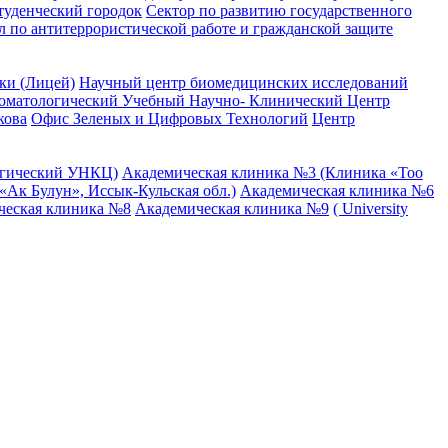
туденческий городок
Сектор по развитию государственного
л по антитеррористической работе и гражданской защите
ки (Лицей)
Научный центр биомедицинских исследований
оматологический Учебный Научно- Клинический Центр
кова
Офис Зеленых и Цифровых Технологий
Центр
огический УНКЦ)
Академическая клиника №3 (Клиника «Тоо
Ак Булун», Иссык-Кульская обл.)
Академическая клиника №6
ческая клиника №8
Академическая клиника №9
( University