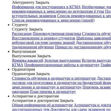
Абитуриенту
Закрыть
Информация для поступающих в КГМА
Необходимые до
рекомендованных к зачислению по результатам 4 тура
Пол
вступительных экзаменов
Список рекомендованных к зач
Список рекомендованных к зачислению (лицей)
Студенту
Студенту
Закрыть
Расписание
Производственная практика
Стоимость обуч
Восстановление и перевод студентов
Шаблоны заявлени
рейтинговой системе оценки знаний
Дистанционное обуч
традиционном обучении
Приказ по дистанционному обу
Выпускникам
Выпускникам
Закрыть
Ярмарка вакансий
Золотые выпускники
Встречи выпуск
КГМА
Профориентационные работы в ординатуру
Графи
Ординаторам
Ординаторам
Закрыть
Стоимость обучения в ординатуре и интернатуре
Дистанц
договор для подготовки в ординатуре на бюджетной фор
зачислению в ординатуру и интернатуру
Перечень экзаме
ожидания
План приема в ординатуру
Аспирантам и докторантам
Аспирантам и докторантам
Закрыть
Общая информация об аспирантуре
Аспирантура и докто
диссертационных тем
Документы для сдачи экзаменов п