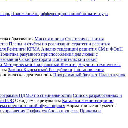
оварь
Положение о дифференцированной оплате труда
ства образования
Миссия и цели
Стратегия развития
ства
Планы и отчёты по реализации стратегии развития
еля
Рейтинги КГМА
Анализ тенденций развития СМ и ФОиН
Политика разумного приспособления для людей с
разования
Совет ректората
Попечительский совет
о-Методический Профильный Комитет
Научно - техническая
нты
Законы Кыргызской Республики
Постановления
кономическая деятельность
Программный бюджет
План закупок
программа ПДМО по специальностям
Список разработанных и
 по ГОС
Ожидаемые результаты
Каталоги компетенции по
тема оценки знаний обучающихся
Нормативные документы
а управления
График учебного процесса
Приказы и