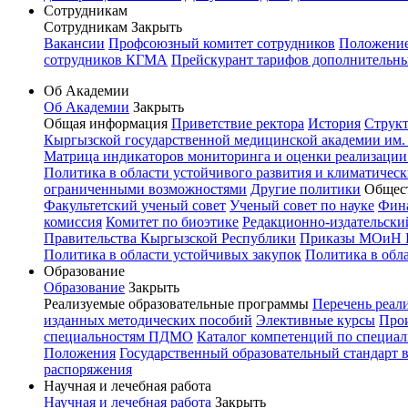
Сотрудникам
Сотрудникам
Закрыть
Вакансии
Профсоюзный комитет сотрудников
Положение 
сотрудников КГМА
Прейскурант тарифов дополнительн
Об Академии
Об Академии
Закрыть
Общая информация
Приветствие ректора
История
Структ
Кыргызской государственной медицинской академии им. И
Матрица индикаторов мониторинга и оценки реализации
Политика в области устойчивого развития и климатичес
ограниченными возможностями
Другие политики
Общес
Факультетский ученый совет
Ученый совет по науке
Фин
комиссия
Комитет по биоэтике
Редакционно-издательск
Правительства Кыргызской Республики
Приказы МОиН 
Политика в области устойчивых закупок
Политика в обл
Образование
Образование
Закрыть
Реализуемые образовательные программы
Перечень реал
изданных методических пособий
Элективные курсы
Прои
специальностям ПДМО
Каталог компетенций по специал
Положения
Государственный образовательный стандарт 
распоряжения
Научная и лечебная работа
Научная и лечебная работа
Закрыть