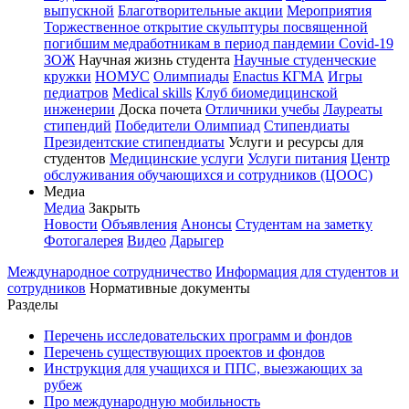
выпускной
Благотворительные акции
Мероприятия
Торжественное открытие скульптуры посвященной
погибшим медработникам в период пандемии Covid-19
ЗОЖ
Научная жизнь студента
Научные студенческие
кружки
НОМУС
Олимпиады
Enactus КГМА
Игры
педиатров
Medical skills
Клуб биомедицинской
инженерии
Доска почета
Отличники учебы
Лауреаты
стипендий
Победители Олимпиад
Стипендиаты
Президентские стипендиаты
Услуги и ресурсы для
студентов
Медицинские услуги
Услуги питания
Центр
обслуживания обучающихся и сотрудников (ЦООС)
Медиа
Медиа
Закрыть
Новости
Объявления
Анонсы
Студентам на заметку
Фотогалерея
Видео
Дарыгер
Международное сотрудничество
Информация для студентов и
сотрудников
Нормативные документы
Разделы
Перечень исследовательских программ и фондов
Перечень существующих проектов и фондов
Инструкция для учащихся и ППС, выезжающих за
рубеж
Про международную мобильность