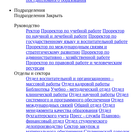
постдипломного образования
Подразделения
Подразделения
Закрыть
Руководство
Ректор
Проректор по учебной работе
Проректор
по научной и лечебной работе
Проректор по
государственному языку и воспитательной работе
Проректор по международным связям и
стратегическому развитию
Проректор по
административно - хозяйственной работе
Проректор по правовой работе и человеческим
ресурсам
Отделы и сектора
Отдел воспитательной и организационно –
массовой работы
Отдел кадровой работы
Библиотека
Учебно - методический отдел
Отдел
клинической работы
Отдел научной работы
Отдел
системного и программного обеспечения
Отдел
международных связей
Общий отдел
Отдел
менеджмента качества образования
Отдел
бухгалтерского учета
Пресс - служба
Планово-
финансовый отдел
Отдел студенческого
делопроизводство
Сектор закупок и
материального обеспечения
Студенческий городок