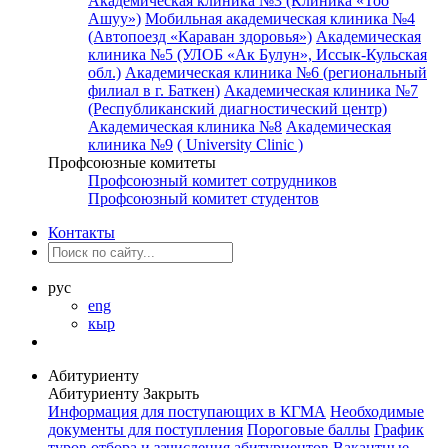
Академическая клиника №3 (Клиника «Тоо
Ашуу»)
Мобильная академическая клиника №4
(Автопоезд «Караван здоровья»)
Академическая
клиника №5 (УЛОБ «Ак Булун», Иссык-Кульская
обл.)
Академическая клиника №6 (региональный
филиал в г. Баткен)
Академическая клиника №7
(Республиканский диагностический центр)
Академическая клиника №8
Академическая
клиника №9
( University Clinic )
Профсоюзные комитеты
Профсоюзный комитет сотрудников
Профсоюзный комитет студентов
Контакты
рус
eng
кыр
Абитуриенту
Абитуриенту
Закрыть
Информация для поступающих в КГМА
Необходимые
документы для поступления
Пороговые баллы
График
туров отбора и зачисления абитуриентов
Вакантные