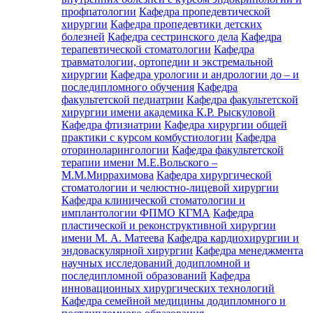
профпатологии
Кафедра пропедевтической
хирургии
Кафедра пропедевтики детских
болезней
Кафедра сестринского дела
Кафедра
терапевтической стоматологии
Кафедра
травматологии, ортопедии и экстремальной
хирургии
Кафедра урологии и андрологии до – и
последипломного обучения
Кафедра
факультетской педиатрии
Кафедра факультетской
хирургии имени академика К.Р. Рыскуловой
Кафедра фтизиатрии
Кафедра хирургии общей
практики с курсом комбустиологии
Кафедра
оториноларингологии
Кафедра факультетской
терапии имени М.Е.Вольского –
М.М.Миррахимова
Кафедра хирургической
стоматологии и челюстно-лицевой хирургии
Кафедра клинической стоматологии и
имплантологии ФПМО КГМА
Кафедра
пластической и реконструктивной хирургии
имени М. А. Матеева
Кафедра кардиохирургии и
эндоваскулярной хирургии
Кафедра менеджмента
научных исследований додипломной и
последипломной образований
Кафедра
инновационных хирургических технологий
Кафедра семейной медицины додипломного и