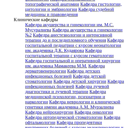
топографической анатомии
Кафедра гистологии,
цитологии и эмбриологии
Кафедра судебной
медицины и правоведения
Клинические кафедры
Кафедра акушерства и гинекологии им. М.С.
Мусуралиева
Кафедра акушерства и гинекологии
№2
Кафедра анестезиологии и интенсивной
терапии до и последипломного обучения
Кафедра
госпитальной педиатрии с курсом неонатологии
им. академика Д.К. Кудаярова
Кафедра
госпитальной терапии с курсом гематологии
Кафедра госпитальной и оперативной хирургии
им. академика Мамакеева М.М.
Кафедра
дерматовенерологии
Кафедра детских
инфекционых болезней
Кафедра детской
стоматологии
Кафедра детской хирургии
Кафедра
инфекционных болезней
Кафедра лучевой
диагностики и лучевой терапии
Кафедра
медицинской психологии, психиатрии и
наркологии
Кафедра неврологии и клинической
генетики имени академика А.М. Мурзалиева
Кафедра нейрохирургии
Кафедра онкологии
Кафедра ортопедической стоматологии
Кафедра
офтальмологии
Кафедра пропедевтики
внутренних болезней с курсом эндокринологии и