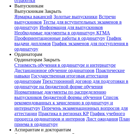
отработки
Выпускникам
Выпускникам
Закрыть
Ярмарка вакансий
Золотые выпускники
Встречи
выпускников
Тесты для вступительных экзаменов в
ординатуру
Информация для выпускников
Необходимые документы в ординатуру КГМА
Профориентационные работы в ординатуру
График
выдачи дипломов
График экзаменов для поступления в
ординатуру
Ординаторам
Ординаторам
Закрыть
Стоимость обучения в ординатуре и интернатуре
Дистанционное обучение ординаторов
Практические
навыки
Государственная итоговая аттестация
ординаторам
Трехсторонний договор для подготовки в
ординатуре на бюджетной форме обучения
Нормативные документы по распределению
выпускников бюджетной формы обучения
Список
рекомендованных к зачислению в ординатуру и
интернатуру
Перечень экзаменационных вопросов для
аттестации
Практика в регионах КР
График учебного
процесса ординаторов и интернов
Лист ожидания
План
приема в ординатуру
Аспирантам и докторантам