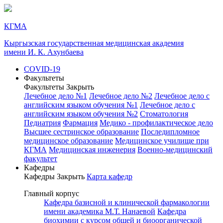
КГМА
Кыргызская государственная медицинская академия
имени И. К. Ахунбаева
COVID-19
Факультеты
Факультеты
Закрыть
Лечебное дело №1
Лечебное дело №2
Лечебное дело с
английским языком обучения №1
Лечебное дело с
английским языком обучения №2
Стоматология
Педиатрия
Фармация
Медико - профилактическое дело
Высшее сестринское образование
Последипломное
медицинское образование
Медицинское училище при
КГМА
Медицинская инженерия
Военно-медицинский
факультет
Кафедры
Кафедры
Закрыть
Карта кафедр
Главный корпус
Кафедра базисной и клинической фармакологии
имени академика М.Т. Нанаевой
Кафедра
биохимии с курсом общей и биоорганической