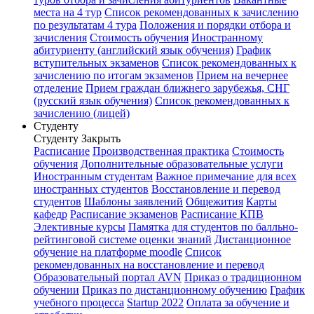
места на 4 тур
Список рекомендованных к зачислению
по результатам 4 тура
Положения и порядки отбора и
зачисления
Стоимость обучения
Иностранному
абитуриенту (английский язык обучения)
График
вступительных экзаменов
Список рекомендованных к
зачислению по итогам экзаменов
Прием на вечернее
отделение
Прием граждан ближнего зарубежья, СНГ
(русский язык обучения)
Список рекомендованных к
зачислению (лицей)
Студенту
Студенту
Закрыть
Расписание
Производственная практика
Стоимость
обучения
Дополнительные образовательные услуги
Иностранным студентам
Важное примечание для всех
иностранных студентов
Восстановление и перевод
студентов
Шаблоны заявлений
Общежития
Карты
кафедр
Расписание экзаменов
Расписание КПВ
Элективные курсы
Памятка для студентов по балльно-
рейтинговой системе оценки знаний
Дистанционное
обучение на платформе moodle
Список
рекомендованных на восстановление и перевод
Образовательный портал AVN
Приказ о традиционном
обучении
Приказ по дистанционному обучению
График
учебного процесса
Startup 2022
Оплата за обучение и