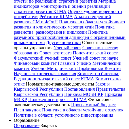
отчёты по реализации стратегии развития
Матрица
индикаторов мониторинга и оценки реализации
стратегии развития КГМА
Оценка удовлетворённости
потребителя
Рейтинги КГМА
Анализ тенденций
развития СМ и ФОиН
Политика в области устойчивого
развития и климатических мероприятий
Политика
равенства, разнообразия и инклюзии
Политика
разумного приспособления для людей с ограниченными
возможностями
Другие политики
Общественные
органы управления
Ученый совет
Совет по качеству
образования
Совет ректората
Попечительский совет
Факультетский ученый совет
Ученый совет по науке
Финансовый комитет
Главный Учебно-Методический
комитет
Учебно-Методический Профильный Комитет
Научно - техническая комиссия
Комитет по биоэтике
Редакционно-издательский совет КГМА
Комиссия по
этике
Нормативно-правовые документы
Законы
Кыргызской Республики
Постановления Правительства
Кыргызской Республики
Приказы МОиН КР
Приказы
МЗ КР
Положения и приказы КГМА
Финансово -
экономическая деятельность
Программный бюджет
План закупок
Политика в области устойчивых закупок
Политика в области устойчивого инвестирования
Образование
Образование
Закрыть