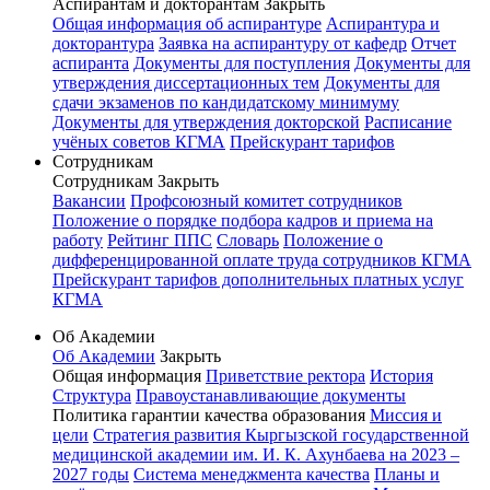
Аспирантам и докторантам
Закрыть
Общая информация об аспирантуре
Аспирантура и
докторантура
Заявка на аспирантуру от кафедр
Отчет
аспиранта
Документы для поступления
Документы для
утверждения диссертационных тем
Документы для
сдачи экзаменов по кандидатскому минимуму
Документы для утверждения докторской
Расписание
учёных советов КГМА
Прейскурант тарифов
Сотрудникам
Сотрудникам
Закрыть
Вакансии
Профсоюзный комитет сотрудников
Положение о порядке подбора кадров и приема на
работу
Рейтинг ППС
Словарь
Положение о
дифференцированной оплате труда сотрудников КГМА
Прейскурант тарифов дополнительных платных услуг
КГМА
Об Академии
Об Академии
Закрыть
Общая информация
Приветствие ректора
История
Структура
Правоустанавливающие документы
Политика гарантии качества образования
Миссия и
цели
Стратегия развития Кыргызской государственной
медицинской академии им. И. К. Ахунбаева на 2023 –
2027 годы
Система менеджмента качества
Планы и