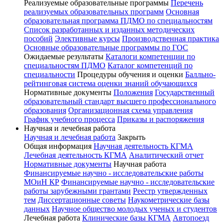
Реализуемые образовательные программы
Перечень
реализуемых образовательных программ
Основная
образовательная программа ПДМО по специальностям
Список разработанных и изданных методических
пособий
Элективные курсы
Производственная практика
Основные образовательные программы по ГОС
Ожидаемые результаты
Каталоги компетенции по
специальностям ПДМО
Каталог компетенций по
специальности
Процедуры обучения и оценки
Балльно-
рейтинговая система оценки знаний обучающихся
Нормативные документы
Положения
Государственный
образовательный стандарт высшего профессионального
образования
Организационная схема управления
График учебного процесса
Приказы и распоряжения
Научная и лечебная работа
Научная и лечебная работа
Закрыть
Общая информация
Научная деятельность КГМА
Лечебная деятельность КГМА
Аналитический отчет
Нормативные документы
Научная работа
Финансируемые научно - исследовательские работы
МОиН КР
Финансируемые научно - исследовательские
работы зарубежными грантами
Реестр утвержденных
тем
Диссертационные советы
Наукометрические базы
данных
Научное общество молодых ученых и студентов
Лечебная работа
Клинические базы КГМА
Автопоезд