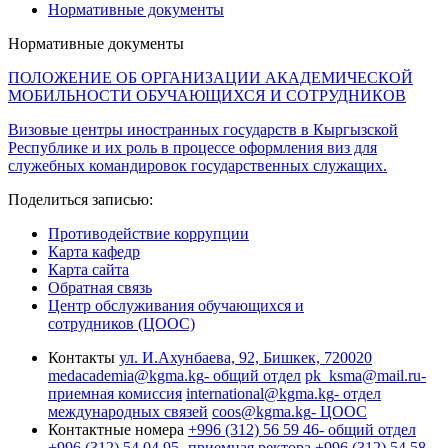
Нормативные документы
Нормативные документы
ПОЛОЖЕНИЕ ОБ ОРГАНИЗАЦИИ АКАДЕМИЧЕСКОЙ
МОБИЛЬНОСТИ ОБУЧАЮЩИХСЯ И СОТРУДНИКОВ
Визовые центры иностранных государств в Кыргызской
Республике и их роль в процессе оформления виз для
служебных командировок государственных служащих.
Поделиться записью:
Противодействие коррупции
Карта кафедр
Карта сайта
Обратная связь
Центр обслуживания обучающихся и
сотрудников (ЦООС)
Контакты
ул. И.Ахунбаева, 92, Бишкек, 720020
medacademia@kgma.kg
- общий отдел
pk_ksma@mail.ru
-
приемная комиссия
international@kgma.kg
- отдел
международных связей
coos@kgma.kg
- ЦООС
Контактные номера
+996 (312) 56 59 46
- общий отдел
+996 (312) 54 04 95
- приемная ректора
+996 (312) 54 58