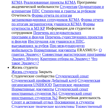
КГМА
Реализованные проекты КГМА
Программы
академической мобильности
Студентам
Ординаторам и
аспирантам
ППС
Стипендии и гранты за рубежом
Отчетность
Форма отчета по итогам
загранкомандировки сотрудников КГМА
Форма отчета
по итогам загранпоездок учащихся КГМА
Формы
отчетности в МЗ КР
Информация для студентов и
сотрудников
Перечень исследовательских
программ и фондов
Перечень существующих проектов
и фондов
Инструкция для учащихся и ППС,
выезжающих за рубеж
Про международную
мобильность
Нормативные документы
ERASMUS+
О
грантах Эразмус+
Совместные магистерские программы
Эразмус Мундус
Критерии отбора на Эразмус+
Что
такое Эразмус+?
Жизнь студента
Жизнь студента
Закрыть
Студенческие сообщества
Студенческий сенат
Студенческий профком
Дебатный клуб
Студенческая
организация UNIHOOD
Тьюторское движение
Нормативные документы
Студенческий сенат
иностранных студентов №1
Студенческий сенат
иностранных студентов №2
Внеучебная деятельность
Спорт и активный отдых
Посвящение в студенты
Студенческие творческие коллективы
Торжественный