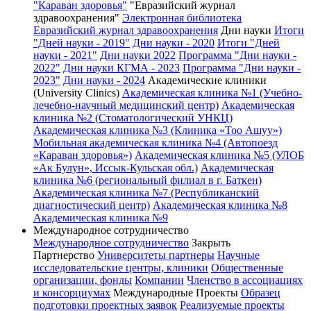
"Караван здоровья"
"Евразийский журнал
здравоохранения"
Электронная библиотека
Евразийский журнал здравоохранения
Дни науки
Итоги
"Дней науки - 2019"
Дни науки - 2020
Итоги "Дней
науки - 2021"
Дни науки 2022
Программа "Дни науки -
2022"
Дни науки КГМА - 2023
Программа "Дни науки -
2023"
Дни науки - 2024
Академические клиники
(University Clinics)
Академическая клиника №1 (Учебно-
лечебно-научный медицинский центр)
Академическая
клиника №2 (Стоматологический УНКЦ)
Академическая клиника №3 (Клиника «Тоо Ашуу»)
Мобильная академическая клиника №4 (Автопоезд
«Караван здоровья»)
Академическая клиника №5 (УЛОБ
«Ак Булун», Иссык-Кульская обл.)
Академическая
клиника №6 (региональный филиал в г. Баткен)
Академическая клиника №7 (Республиканский
диагностический центр)
Академическая клиника №8
Академическая клиника №9
Международное сотрудничество
Международное сотрудничество
Закрыть
Партнерство
Университеты партнеры
Научные
исследовательские центры, клиники
Общественные
организации, фонды
Компании
Членство в ассоциациях
и консорциумах
Международные Проекты
Образец
подготовки проектных заявок
Реализуемые проекты