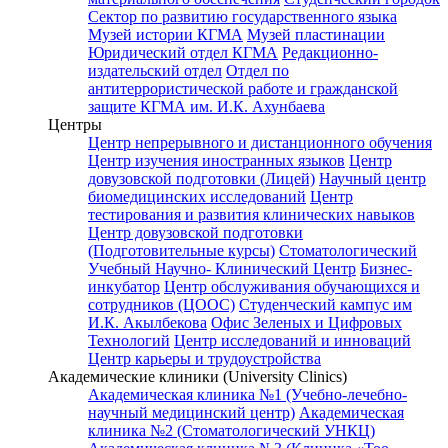
Сектор по развитию государственного языка
Музей истории КГМА
Музей пластинации
Юридический отдел КГМА
Редакционно-
издательский отдел
Отдел по
антитеррористической работе и гражданской
защите КГМА им. И.К. Ахунбаева
Центры
Центр непрерывного и дистанционного обучения
Центр изучения иностранных языков
Центр
довузовской подготовки (Лицей)
Научный центр
биомедицинских исследований
Центр
тестирования и развития клинических навыков
Центр довузовской подготовки
(Подготовительные курсы)
Стоматологический
Учебный Научно- Клинический Центр
Бизнес-
инкубатор
Центр обслуживания обучающихся и
сотрудников (ЦООС)
Студенческий кампус им
И.К. Акылбекова
Офис Зеленых и Цифровых
Технологий
Центр исследований и инноваций
Центр карьеры и трудоустройства
Академические клиники (University Clinics)
Академическая клиника №1 (Учебно-лечебно-
научный медицинский центр)
Академическая
клиника №2 (Стоматологический УНКЦ)