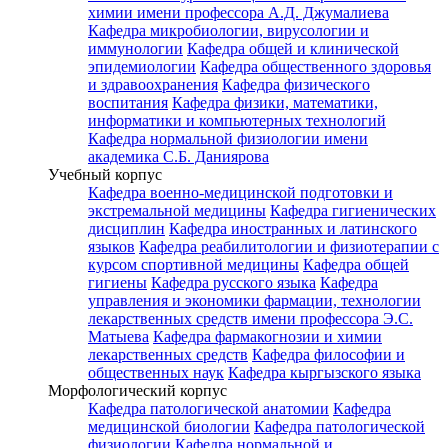
химии имени профессора А.Д. Джумалиева
Кафедра микробиологии, вирусологии и
иммунологии
Кафедра общей и клинической
эпидемиологии
Кафедра общественного здоровья
и здравоохранения
Кафедра физического
воспитания
Кафедра физики, математики,
информатики и компьютерных технологий
Кафедра нормальной физиологии имени
академика С.Б. Даниярова
Учебный корпус
Кафедра военно-медицинской подготовки и
экстремальной медицины
Кафедра гигиенических
дисциплин
Кафедра иностранных и латинского
языков
Кафедра реабилитологии и физиотерапии с
курсом спортивной медицины
Кафедра общей
гигиены
Кафедра русского языка
Кафедра
управления и экономики фармации, технологии
лекарственных средств имени профессора Э.С.
Матыева
Кафедра фармакогнозии и химии
лекарственных средств
Кафедра философии и
общественных наук
Кафедра кыргызского языка
Морфологический корпус
Кафедра патологической анатомии
Кафедра
медицинской биологии
Кафедра патологической
физиологии
Кафедра нормальной и