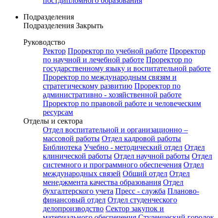
постдипломного образования
Подразделения
Подразделения
Закрыть
Руководство
Ректор
Проректор по учебной работе
Проректор
по научной и лечебной работе
Проректор по
государственному языку и воспитательной работе
Проректор по международным связям и
стратегическому развитию
Проректор по
административно - хозяйственной работе
Проректор по правовой работе и человеческим
ресурсам
Отделы и сектора
Отдел воспитательной и организационно –
массовой работы
Отдел кадровой работы
Библиотека
Учебно - методический отдел
Отдел
клинической работы
Отдел научной работы
Отдел
системного и программного обеспечения
Отдел
международных связей
Общий отдел
Отдел
менеджмента качества образования
Отдел
бухгалтерского учета
Пресс - служба
Планово-
финансовый отдел
Отдел студенческого
делопроизводство
Сектор закупок и
материального обеспечения
Студенческий городок