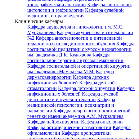
топографической анатомии
Кафедра гистологии,
цитологии и эмбриологии
Кафедра судебной
медицины и правоведения
Клинические кафедры
Кафедра акушерства и гинекологии им. М.С.
Мусуралиева
Кафедра акушерства и гинекологии
№2
Кафедра анестезиологии и интенсивной
терапии до и последипломного обучения
Кафедра
госпитальной педиатрии с курсом неонатологии
им. академика Д.К. Кудаярова
Кафедра
госпитальной терапии с курсом гематологии
Кафедра госпитальной и оперативной хирургии
им. академика Мамакеева М.М.
Кафедра
дерматовенерологии
Кафедра детских
инфекционых болезней
Кафедра детской
стоматологии
Кафедра детской хирургии
Кафедра
инфекционных болезней
Кафедра лучевой
диагностики и лучевой терапии
Кафедра
медицинской психологии, психиатрии и
наркологии
Кафедра неврологии и клинической
генетики имени академика А.М. Мурзалиева
Кафедра нейрохирургии
Кафедра онкологии
Кафедра ортопедической стоматологии
Кафедра
офтальмологии
Кафедра пропедевтики
внутренних болезней с курсом эндокринологии и