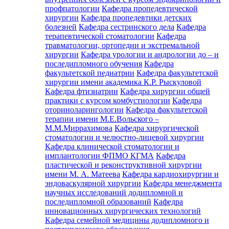
профпатологии
Кафедра пропедевтической
хирургии
Кафедра пропедевтики детских
болезней
Кафедра сестринского дела
Кафедра
терапевтической стоматологии
Кафедра
травматологии, ортопедии и экстремальной
хирургии
Кафедра урологии и андрологии до – и
последипломного обучения
Кафедра
факультетской педиатрии
Кафедра факультетской
хирургии имени академика К.Р. Рыскуловой
Кафедра фтизиатрии
Кафедра хирургии общей
практики с курсом комбустиологии
Кафедра
оториноларингологии
Кафедра факультетской
терапии имени М.Е.Вольского –
М.М.Миррахимова
Кафедра хирургической
стоматологии и челюстно-лицевой хирургии
Кафедра клинической стоматологии и
имплантологии ФПМО КГМА
Кафедра
пластической и реконструктивной хирургии
имени М. А. Матеева
Кафедра кардиохирургии и
эндоваскулярной хирургии
Кафедра менеджмента
научных исследований додипломной и
последипломной образований
Кафедра
инновационных хирургических технологий
Кафедра семейной медицины додипломного и