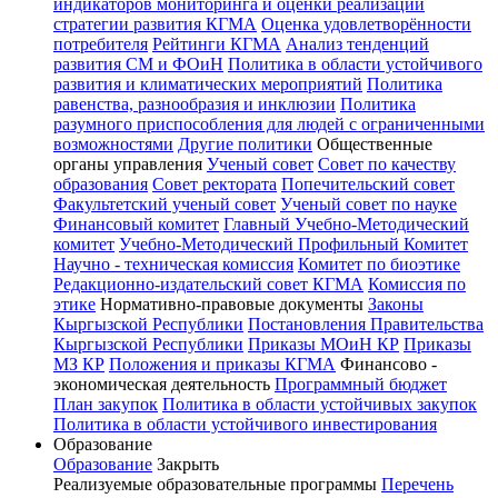
индикаторов мониторинга и оценки реализации
стратегии развития КГМА
Оценка удовлетворённости
потребителя
Рейтинги КГМА
Анализ тенденций
развития СМ и ФОиН
Политика в области устойчивого
развития и климатических мероприятий
Политика
равенства, разнообразия и инклюзии
Политика
разумного приспособления для людей с ограниченными
возможностями
Другие политики
Общественные
органы управления
Ученый совет
Совет по качеству
образования
Совет ректората
Попечительский совет
Факультетский ученый совет
Ученый совет по науке
Финансовый комитет
Главный Учебно-Методический
комитет
Учебно-Методический Профильный Комитет
Научно - техническая комиссия
Комитет по биоэтике
Редакционно-издательский совет КГМА
Комиссия по
этике
Нормативно-правовые документы
Законы
Кыргызской Республики
Постановления Правительства
Кыргызской Республики
Приказы МОиН КР
Приказы
МЗ КР
Положения и приказы КГМА
Финансово -
экономическая деятельность
Программный бюджет
План закупок
Политика в области устойчивых закупок
Политика в области устойчивого инвестирования
Образование
Образование
Закрыть
Реализуемые образовательные программы
Перечень