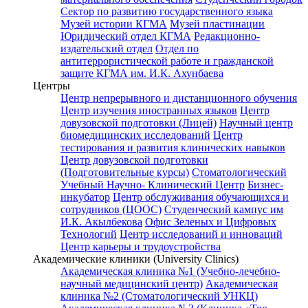
Сектор по развитию государственного языка
Музей истории КГМА
Музей пластинации
Юридический отдел КГМА
Редакционно-
издательский отдел
Отдел по
антитеррористической работе и гражданской
защите КГМА им. И.К. Ахунбаева
Центры
Центр непрерывного и дистанционного обучения
Центр изучения иностранных языков
Центр
довузовской подготовки (Лицей)
Научный центр
биомедицинских исследований
Центр
тестирования и развития клинических навыков
Центр довузовской подготовки
(Подготовительные курсы)
Стоматологический
Учебный Научно- Клинический Центр
Бизнес-
инкубатор
Центр обслуживания обучающихся и
сотрудников (ЦООС)
Студенческий кампус им
И.К. Акылбекова
Офис Зеленых и Цифровых
Технологий
Центр исследований и инноваций
Центр карьеры и трудоустройства
Академические клиники (University Clinics)
Академическая клиника №1 (Учебно-лечебно-
научный медицинский центр)
Академическая
клиника №2 (Стоматологический УНКЦ)