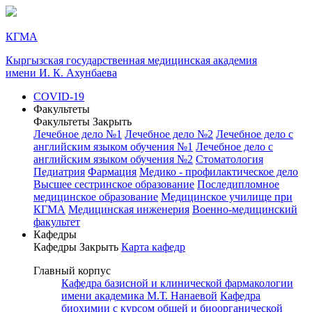
КГМА
Кыргызская государственная медицинская академия
имени И. К. Ахунбаева
COVID-19
Факультеты
Факультеты
Закрыть
Лечебное дело №1
Лечебное дело №2
Лечебное дело с
английским языком обучения №1
Лечебное дело с
английским языком обучения №2
Стоматология
Педиатрия
Фармация
Медико - профилактическое дело
Высшее сестринское образование
Последипломное
медицинское образование
Медицинское училище при
КГМА
Медицинская инженерия
Военно-медицинский
факультет
Кафедры
Кафедры
Закрыть
Карта кафедр
Главный корпус
Кафедра базисной и клинической фармакологии
имени академика М.Т. Нанаевой
Кафедра
биохимии с курсом общей и биоорганической