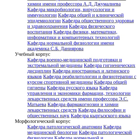
химии имени профессора А.Д. Джумалиева
Кафедра микробиологии, вирусологии и
иммунологии
Кафедра общей и клинической
эпидемиологии
Кафедра общественного здоровья
и здравоохранения
Кафедра физического
воспитания
Кафедра физики, математики,
информатики и компьютерных технологий
Кафедра нормальной физиологии имени
академика С.Б. Даниярова
Учебный корпус
Кафедра военно-медицинской подготовки и
экстремальной медицины
Кафедра гигиенических
дисциплин
Кафедра иностранных и латинского
языков
Кафедра реабилитологии и физиотерапии с
курсом спортивной медицины
Кафедра общей
гигиены
Кафедра русского языка
Кафедра
управления и экономики фармации, технологии
лекарственных средств имени профессора Э.С.
Матыева
Кафедра фармакогнозии и химии
лекарственных средств
Кафедра философии и
общественных наук
Кафедра кыргызского языка
Морфологический корпус
Кафедра патологической анатомии
Кафедра
медицинской биологии
Кафедра патологической
физиологии
Кафедра нормальной и