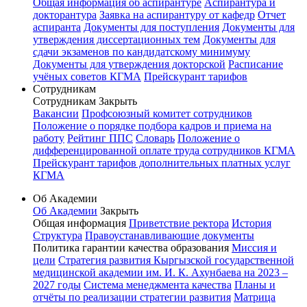
Общая информация об аспирантуре
Аспирантура и
докторантура
Заявка на аспирантуру от кафедр
Отчет
аспиранта
Документы для поступления
Документы для
утверждения диссертационных тем
Документы для
сдачи экзаменов по кандидатскому минимуму
Документы для утверждения докторской
Расписание
учёных советов КГМА
Прейскурант тарифов
Сотрудникам
Сотрудникам
Закрыть
Вакансии
Профсоюзный комитет сотрудников
Положение о порядке подбора кадров и приема на
работу
Рейтинг ППС
Словарь
Положение о
дифференцированной оплате труда сотрудников КГМА
Прейскурант тарифов дополнительных платных услуг
КГМА
Об Академии
Об Академии
Закрыть
Общая информация
Приветствие ректора
История
Структура
Правоустанавливающие документы
Политика гарантии качества образования
Миссия и
цели
Стратегия развития Кыргызской государственной
медицинской академии им. И. К. Ахунбаева на 2023 –
2027 годы
Система менеджмента качества
Планы и
отчёты по реализации стратегии развития
Матрица