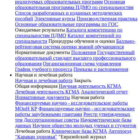
реализуемых образовательных программ
Основная
образовательная программа ПДМО по специальностям
Список разработанных и изданных методических
пособий
Элективные курсы
Производственная практика
Основные образовательные программы по ГОС
Ожидаемые результаты
Каталоги компетенции по
специальностям ПДМО
Каталог компетенций по
специальности
Процедуры обучения и оценки
Балльно-
рейтинговая система оценки знаний обучающихся
Нормативные документы
Положения
Государственный
образовательный стандарт высшего профессионального
образования
Организационная схема управления
График учебного процесса
Приказы и распоряжения
Научная и лечебная работа
Научная и лечебная работа
Закрыть
Общая информация
Научная деятельность КГМА
Лечебная деятельность КГМА
Аналитический отчет
Нормативные документы
Научная работа
Финансируемые научно - исследовательские работы
МОиН КР
Финансируемые научно - исследовательские
работы зарубежными грантами
Реестр утвержденных
тем
Диссертационные советы
Наукометрические базы
данных
Научное общество молодых ученых и студентов
Лечебная работа
Клинические базы КГМА
Автопоезд
"Караван здоровья"
"Евразийский журнал