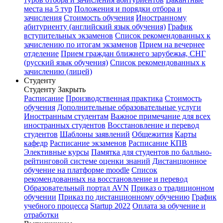
места на 5 тур
Положения и порядки отбора и
зачисления
Стоимость обучения
Иностранному
абитуриенту (английский язык обучения)
График
вступительных экзаменов
Список рекомендованных к
зачислению по итогам экзаменов
Прием на вечернее
отделение
Прием граждан ближнего зарубежья, СНГ
(русский язык обучения)
Список рекомендованных к
зачислению (лицей)
Студенту
Студенту
Закрыть
Расписание
Производственная практика
Стоимость
обучения
Дополнительные образовательные услуги
Иностранным студентам
Важное примечание для всех
иностранных студентов
Восстановление и перевод
студентов
Шаблоны заявлений
Общежития
Карты
кафедр
Расписание экзаменов
Расписание КПВ
Элективные курсы
Памятка для студентов по балльно-
рейтинговой системе оценки знаний
Дистанционное
обучение на платформе moodle
Список
рекомендованных на восстановление и перевод
Образовательный портал AVN
Приказ о традиционном
обучении
Приказ по дистанционному обучению
График
учебного процесса
Startup 2022
Оплата за обучение и
отработки