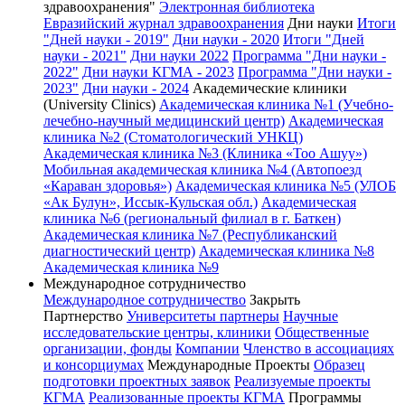
здравоохранения"
Электронная библиотека
Евразийский журнал здравоохранения
Дни науки
Итоги
"Дней науки - 2019"
Дни науки - 2020
Итоги "Дней
науки - 2021"
Дни науки 2022
Программа "Дни науки -
2022"
Дни науки КГМА - 2023
Программа "Дни науки -
2023"
Дни науки - 2024
Академические клиники
(University Clinics)
Академическая клиника №1 (Учебно-
лечебно-научный медицинский центр)
Академическая
клиника №2 (Стоматологический УНКЦ)
Академическая клиника №3 (Клиника «Тоо Ашуу»)
Мобильная академическая клиника №4 (Автопоезд
«Караван здоровья»)
Академическая клиника №5 (УЛОБ
«Ак Булун», Иссык-Кульская обл.)
Академическая
клиника №6 (региональный филиал в г. Баткен)
Академическая клиника №7 (Республиканский
диагностический центр)
Академическая клиника №8
Академическая клиника №9
Международное сотрудничество
Международное сотрудничество
Закрыть
Партнерство
Университеты партнеры
Научные
исследовательские центры, клиники
Общественные
организации, фонды
Компании
Членство в ассоциациях
и консорциумах
Международные Проекты
Образец
подготовки проектных заявок
Реализуемые проекты
КГМА
Реализованные проекты КГМА
Программы