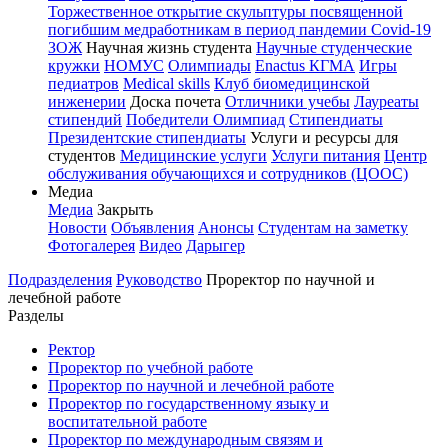
Торжественное открытие скульптуры посвященной
погибшим медработникам в период пандемии Covid-19
ЗОЖ
Научная жизнь студента
Научные студенческие
кружки
НОМУС
Олимпиады
Enactus КГМА
Игры
педиатров
Medical skills
Клуб биомедицинской
инженерии
Доска почета
Отличники учебы
Лауреаты
стипендий
Победители Олимпиад
Стипендиаты
Президентские стипендиаты
Услуги и ресурсы для
студентов
Медицинские услуги
Услуги питания
Центр
обслуживания обучающихся и сотрудников (ЦООС)
Медиа
Медиа
Закрыть
Новости
Объявления
Анонсы
Студентам на заметку
Фотогалерея
Видео
Дарыгер
Подразделения
Руководство
Проректор по научной и
лечебной работе
Разделы
Ректор
Проректор по учебной работе
Проректор по научной и лечебной работе
Проректор по государственному языку и
воспитательной работе
Проректор по международным связям и