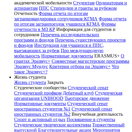
академической мобильности
Студентам
Ординаторам и
аспирантам
ППС
Стипендии и гранты за рубежом
Отчетность
Форма отчета по итогам
загранкомандировки сотрудников КГМА
Форма отчета
по итогам загранпоездок учащихся КГМА
Формы
отчетности в МЗ КР
Информация для студентов и
сотрудников
Перечень исследовательских
программ и фондов
Перечень существующих проектов
и фондов
Инструкция для учащихся и ППС,
выезжающих за рубеж
Про международную
мобильность
Нормативные документы
ERASMUS+
О
грантах Эразмус+
Совместные магистерские программы
Эразмус Мундус
Критерии отбора на Эразмус+
Что
такое Эразмус+?
Жизнь студента
Жизнь студента
Закрыть
Студенческие сообщества
Студенческий сенат
Студенческий профком
Дебатный клуб
Студенческая
организация UNIHOOD
Тьюторское движение
Нормативные документы
Студенческий сенат
иностранных студентов №1
Студенческий сенат
иностранных студентов №2
Внеучебная деятельность
Спорт и активный отдых
Посвящение в студенты
Студенческие творческие коллективы
Торжественный
выпускной
Благотворительные акции
Мероприятия