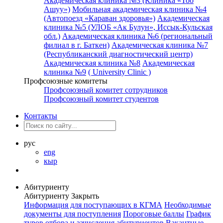
Академическая клиника №3 (Клиника «Тоо
Ашуу»)
Мобильная академическая клиника №4
(Автопоезд «Караван здоровья»)
Академическая
клиника №5 (УЛОБ «Ак Булун», Иссык-Кульская
обл.)
Академическая клиника №6 (региональный
филиал в г. Баткен)
Академическая клиника №7
(Республиканский диагностический центр)
Академическая клиника №8
Академическая
клиника №9
( University Clinic )
Профсоюзные комитеты
Профсоюзный комитет сотрудников
Профсоюзный комитет студентов
Контакты
рус
eng
кыр
Абитуриенту
Абитуриенту
Закрыть
Информация для поступающих в КГМА
Необходимые
документы для поступления
Пороговые баллы
График
туров отбора и зачисления абитуриентов
Вакантные