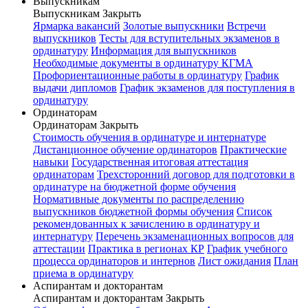
Выпускникам
Выпускникам
Закрыть
Ярмарка вакансий
Золотые выпускники
Встречи
выпускников
Тесты для вступительных экзаменов в
ординатуру
Информация для выпускников
Необходимые документы в ординатуру КГМА
Профориентационные работы в ординатуру
График
выдачи дипломов
График экзаменов для поступления в
ординатуру
Ординаторам
Ординаторам
Закрыть
Стоимость обучения в ординатуре и интернатуре
Дистанционное обучение ординаторов
Практические
навыки
Государственная итоговая аттестация
ординаторам
Трехсторонний договор для подготовки в
ординатуре на бюджетной форме обучения
Нормативные документы по распределению
выпускников бюджетной формы обучения
Список
рекомендованных к зачислению в ординатуру и
интернатуру
Перечень экзаменационных вопросов для
аттестации
Практика в регионах КР
График учебного
процесса ординаторов и интернов
Лист ожидания
План
приема в ординатуру
Аспирантам и докторантам
Аспирантам и докторантам
Закрыть