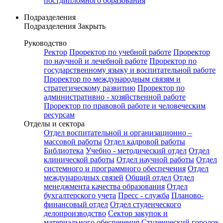
постдипломного образования
Подразделения
Подразделения
Закрыть
Руководство
Ректор
Проректор по учебной работе
Проректор
по научной и лечебной работе
Проректор по
государственному языку и воспитательной работе
Проректор по международным связям и
стратегическому развитию
Проректор по
административно - хозяйственной работе
Проректор по правовой работе и человеческим
ресурсам
Отделы и сектора
Отдел воспитательной и организационно –
массовой работы
Отдел кадровой работы
Библиотека
Учебно - методический отдел
Отдел
клинической работы
Отдел научной работы
Отдел
системного и программного обеспечения
Отдел
международных связей
Общий отдел
Отдел
менеджмента качества образования
Отдел
бухгалтерского учета
Пресс - служба
Планово-
финансовый отдел
Отдел студенческого
делопроизводство
Сектор закупок и
материального обеспечения
Студенческий городок