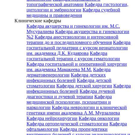
топографической анатомии
Кафедра гистологии,
цитологии и эмбриологии
Кафедра судебной
медицины и правоведения
Клинические кафедры
Кафедра акушерства и гинекологии им. М.С.
Мусуралиева
Кафедра акушерства и гинекологии
№2
Кафедра анестезиологии и интенсивной
терапии до и последипломного обучения
Кафедра
госпитальной педиатрии с курсом неонатологии
им. академика Д.К. Кудаярова
Кафедра
госпитальной терапии с курсом гематологии
Кафедра госпитальной и оперативной хирургии
им. академика Мамакеева М.М.
Кафедра
дерматовенерологии
Кафедра детских
инфекционых болезней
Кафедра детской
стоматологии
Кафедра детской хирургии
Кафедра
инфекционных болезней
Кафедра лучевой
диагностики и лучевой терапии
Кафедра
медицинской психологии, психиатрии и
наркологии
Кафедра неврологии и клинической
генетики имени академика А.М. Мурзалиева
Кафедра нейрохирургии
Кафедра онкологии
Кафедра ортопедической стоматологии
Кафедра
офтальмологии
Кафедра пропедевтики
внутренних болезней с курсом эндокринологии и