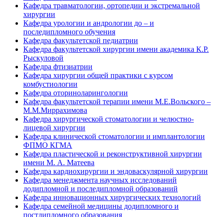
Кафедра травматологии, ортопедии и экстремальной
хирургии
Кафедра урологии и андрологии до – и
последипломного обучения
Кафедра факультетской педиатрии
Кафедра факультетской хирургии имени академика К.Р.
Рыскуловой
Кафедра фтизиатрии
Кафедра хирургии общей практики с курсом
комбустиологии
Кафедра оториноларингологии
Кафедра факультетской терапии имени М.Е.Вольского –
М.М.Миррахимова
Кафедра хирургической стоматологии и челюстно-
лицевой хирургии
Кафедра клинической стоматологии и имплантологии
ФПМО КГМА
Кафедра пластической и реконструктивной хирургии
имени М. А. Матеева
Кафедра кардиохирургии и эндоваскулярной хирургии
Кафедра менеджмента научных исследований
додипломной и последипломной образований
Кафедра инновационных хирургических технологий
Кафедра семейной медицины додипломного и
постдипломного образования