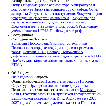
Аспирантам и докторантам
Закрыть
Общая информация об аспирантуре
Аспирантура и
докторантура
Заявка на аспирантуру от кафедр
Отчет
аспиранта
Документы для поступления
Документы для
утверждения диссертационных тем
Документы для
сдачи экзаменов по кандидатскому минимуму
Документы для утверждения докторской
Расписание
учёных советов КГМА
Прейскурант тарифов
Сотрудникам
Сотрудникам
Закрыть
Вакансии
Профсоюзный комитет сотрудников
Положение о порядке подбора кадров и приема на
работу
Рейтинг ППС
Словарь
Положение о
дифференцированной оплате труда сотрудников КГМА
Прейскурант тарифов дополнительных платных услуг
КГМА
Об Академии
Об Академии
Закрыть
Общая информация
Приветствие ректора
История
Структура
Правоустанавливающие документы
Политика гарантии качества образования
Миссия и
цели
Стратегия развития Кыргызской государственной
медицинской академии им. И. К. Ахунбаева на 2023 –
2027 годы
Система менеджмента качества
Планы и