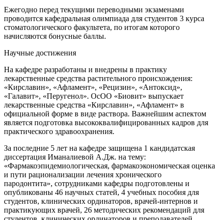
Ежегодно перед текущими переводными экзаменами
проводится кафедральная олимпиада для студентов 3 курса
стоматологического факультета, по итогам которого
начисляются бонусные баллы.
Научные достижения
На кафедре разработаны и внедрены в практику
лекарственные средства растительного происхождения:
«Кирславин», «Афламент», «Рецизин», «Антоксид»,
«Галавит», «Перугенол». ОсОО «Биовит» выпускает
лекарственные средства «Кирславин», «Афламент» в
официальной форме в виде раствора. Важнейшим аспектом
является подготовка высококвалифицированных кадров для
практического здравоохранения.
За последние 5 лет на кафедре защищена 1 кандидатская
диссертация Иманалиевой А.Дж. на тему:
«Фармакоэпидемиологическая, фармакоэкономическая оценка
и пути рационализации лечения хронического
пародонтита»,
сотрудниками кафедры подготовлены и
опубликованы 46 научных статей, 4 учебных пособия для
студентов, клинических ординаторов, врачей-интернов и
практикующих врачей, 26 методических рекомендаций для
студентов, клинических ординаторов и преподавателей