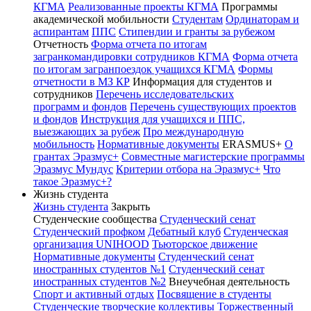
КГМА
Реализованные проекты КГМА
Программы
академической мобильности
Студентам
Ординаторам и
аспирантам
ППС
Стипендии и гранты за рубежом
Отчетность
Форма отчета по итогам
загранкомандировки сотрудников КГМА
Форма отчета
по итогам загранпоездок учащихся КГМА
Формы
отчетности в МЗ КР
Информация для студентов и
сотрудников
Перечень исследовательских
программ и фондов
Перечень существующих проектов
и фондов
Инструкция для учащихся и ППС,
выезжающих за рубеж
Про международную
мобильность
Нормативные документы
ERASMUS+
О
грантах Эразмус+
Совместные магистерские программы
Эразмус Мундус
Критерии отбора на Эразмус+
Что
такое Эразмус+?
Жизнь студента
Жизнь студента
Закрыть
Студенческие сообщества
Студенческий сенат
Студенческий профком
Дебатный клуб
Студенческая
организация UNIHOOD
Тьюторское движение
Нормативные документы
Студенческий сенат
иностранных студентов №1
Студенческий сенат
иностранных студентов №2
Внеучебная деятельность
Спорт и активный отдых
Посвящение в студенты
Студенческие творческие коллективы
Торжественный