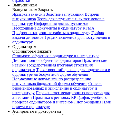
отработки
Выпускникам
Выпускникам
Закрыть
Ярмарка вакансий
Золотые выпускники
Встречи
выпускников
Тесты для вступительных экзаменов в
ординатуру
Информация для выпускников
Необходимые документы в ординатуру КГМА
Профориентационные работы в ординатуру
График
выдачи дипломов
График экзаменов для поступления в
ординатуру
Ординаторам
Ординаторам
Закрыть
Стоимость обучения в ординатуре и интернатуре
Дистанционное обучение ординаторов
Практические
навыки
Государственная итоговая аттестация
ординаторам
Трехсторонний договор для подготовки в
ординатуре на бюджетной форме обучения
Нормативные документы по распределению
выпускников бюджетной формы обучения
Список
рекомендованных к зачислению в ординатуру и
интернатуру
Перечень экзаменационных вопросов для
аттестации
Практика в регионах КР
График учебного
процесса ординаторов и интернов
Лист ожидания
План
приема в ординатуру
Аспирантам и докторантам