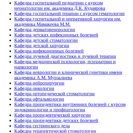
Кафедра госпитальной педиатрии с курсом
неонатологии им. академика Д.К. Кудаярова
Кафедра госпитальной терапии с курсом гематологии
Кафедра госпитальной и оперативной хирургии им.
академика Мамакеева М.М.
Кафедра дерматовенерологии
Кафедра детских инфекционых болезней
Кафедра детской стоматологии
Кафедра детской хирургии
Кафедра инфекционных болезней
Кафедра лучевой диагностики и лучевой терапии
Кафедра медицинской психологии, психиатрии и
наркологии
Кафедра неврологии и клинической генетики имени
академика А.М. Мурзалиева
Кафедра нейрохирургии
Кафедра онкологии
Кафедра ортопедической стоматологии
Кафедра офтальмологии
Кафедра пропедевтики внутренних болезней с курсом
эндокринологии и профпатологии
Кафедра пропедевтической хирургии
Кафедра пропедевтики детских болезней
Кафедра сестринского дела
Кафедра терапевтической стоматологии