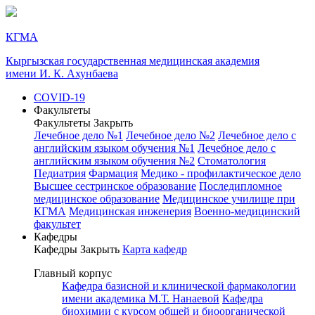
КГМА
Кыргызская государственная медицинская академия
имени И. К. Ахунбаева
COVID-19
Факультеты
Факультеты
Закрыть
Лечебное дело №1
Лечебное дело №2
Лечебное дело с
английским языком обучения №1
Лечебное дело с
английским языком обучения №2
Стоматология
Педиатрия
Фармация
Медико - профилактическое дело
Высшее сестринское образование
Последипломное
медицинское образование
Медицинское училище при
КГМА
Медицинская инженерия
Военно-медицинский
факультет
Кафедры
Кафедры
Закрыть
Карта кафедр
Главный корпус
Кафедра базисной и клинической фармакологии
имени академика М.Т. Нанаевой
Кафедра
биохимии с курсом общей и биоорганической