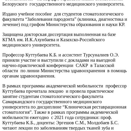
Белоруского государственного медицинского университета.
Издано учебное пособие для студентов стоматологического
факультета “Заболевания пародонта” (клиника, диагностика и
лечение) под грифом Министерства образования и науки КР.
Защищена докторская диссертация выполненная на базе
КГМА им. И.К.Ахунбаева и Казахско-Российского
медицинского университета.
Профессор Куттубаева К.Б. и ассистент Турсуналиев О.Э.
приняли участие и выступили с докладами на выездной
научно-практической конференции САКР в Таласской
области по линии Министерства здравоохранения в помощь
органам здравоохранения.
В рамках программы академической мобильности профессор
Куттубаева прочитала лекцию и провела практическое
занятие студентам стоматологического факультета
Самаркандского государственного медицинского
университета по дисциплине “Клиническая реставрационная
стоматология”. Также в рамках программы акдемической
мобильности ежегодно с 2021 года сотрудники: проф.
Куттубаева К.Б., доценты: Эргешов С.М., Молдобаев Б.С.
читают лекции по заболеваниям твердых тканей зуба и