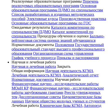
Реализуемые образовательные программы
Перечень
реализуемых образовательных программ
Основная
образовательная программа ПДМО по специальностям
Список разработанных и изданных методических
пособий
Элективные курсы
Производственная практика
Основные образовательные программы по ГОС
Ожидаемые результаты
Каталоги компетенции по
специальностям ПДМО
Каталог компетенций по
специальности
Процедуры обучения и оценки
Балльно-
рейтинговая система оценки знаний обучающихся
Нормативные документы
Положения
Государственный
образовательный стандарт высшего профессионального
образования
Организационная схема управления
График учебного процесса
Приказы и распоряжения
Научная и лечебная работа
Научная и лечебная работа
Закрыть
Общая информация
Научная деятельность КГМА
Лечебная деятельность КГМА
Аналитический отчет
Нормативные документы
Научная работа
Финансируемые научно - исследовательские работы
МОиН КР
Финансируемые научно - исследовательские
работы зарубежными грантами
Реестр утвержденных
тем
Диссертационные советы
Наукометрические базы
данных
Научное общество молодых ученых и студентов
Лечебная работа
Клинические базы КГМА
Автопоезд