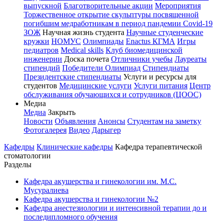
выпускной
Благотворительные акции
Мероприятия
Торжественное открытие скульптуры посвященной
погибшим медработникам в период пандемии Covid-19
ЗОЖ
Научная жизнь студента
Научные студенческие
кружки
НОМУС
Олимпиады
Enactus КГМА
Игры
педиатров
Medical skills
Клуб биомедицинской
инженерии
Доска почета
Отличники учебы
Лауреаты
стипендий
Победители Олимпиад
Стипендиаты
Президентские стипендиаты
Услуги и ресурсы для
студентов
Медицинские услуги
Услуги питания
Центр
обслуживания обучающихся и сотрудников (ЦООС)
Медиа
Медиа
Закрыть
Новости
Объявления
Анонсы
Студентам на заметку
Фотогалерея
Видео
Дарыгер
Кафедры
Клинические кафедры
Кафедра терапевтической
стоматологии
Разделы
Кафедра акушерства и гинекологии им. М.С.
Мусуралиева
Кафедра акушерства и гинекологии №2
Кафедра анестезиологии и интенсивной терапии до и
последипломного обучения