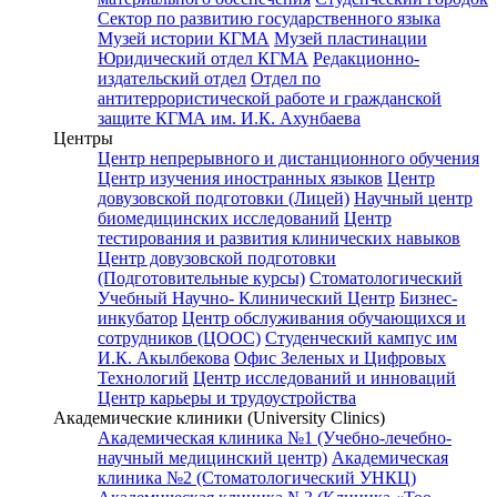
Сектор по развитию государственного языка
Музей истории КГМА
Музей пластинации
Юридический отдел КГМА
Редакционно-
издательский отдел
Отдел по
антитеррористической работе и гражданской
защите КГМА им. И.К. Ахунбаева
Центры
Центр непрерывного и дистанционного обучения
Центр изучения иностранных языков
Центр
довузовской подготовки (Лицей)
Научный центр
биомедицинских исследований
Центр
тестирования и развития клинических навыков
Центр довузовской подготовки
(Подготовительные курсы)
Стоматологический
Учебный Научно- Клинический Центр
Бизнес-
инкубатор
Центр обслуживания обучающихся и
сотрудников (ЦООС)
Студенческий кампус им
И.К. Акылбекова
Офис Зеленых и Цифровых
Технологий
Центр исследований и инноваций
Центр карьеры и трудоустройства
Академические клиники (University Clinics)
Академическая клиника №1 (Учебно-лечебно-
научный медицинский центр)
Академическая
клиника №2 (Стоматологический УНКЦ)