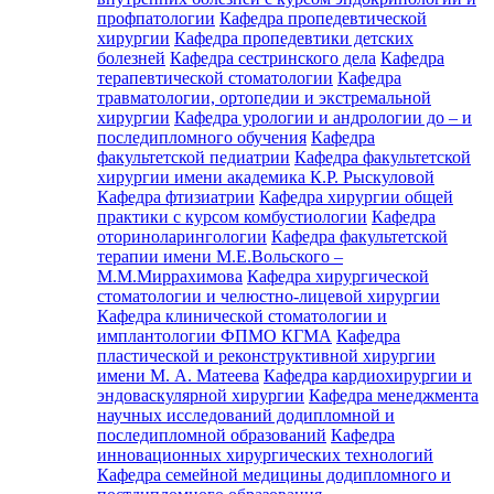
профпатологии
Кафедра пропедевтической
хирургии
Кафедра пропедевтики детских
болезней
Кафедра сестринского дела
Кафедра
терапевтической стоматологии
Кафедра
травматологии, ортопедии и экстремальной
хирургии
Кафедра урологии и андрологии до – и
последипломного обучения
Кафедра
факультетской педиатрии
Кафедра факультетской
хирургии имени академика К.Р. Рыскуловой
Кафедра фтизиатрии
Кафедра хирургии общей
практики с курсом комбустиологии
Кафедра
оториноларингологии
Кафедра факультетской
терапии имени М.Е.Вольского –
М.М.Миррахимова
Кафедра хирургической
стоматологии и челюстно-лицевой хирургии
Кафедра клинической стоматологии и
имплантологии ФПМО КГМА
Кафедра
пластической и реконструктивной хирургии
имени М. А. Матеева
Кафедра кардиохирургии и
эндоваскулярной хирургии
Кафедра менеджмента
научных исследований додипломной и
последипломной образований
Кафедра
инновационных хирургических технологий
Кафедра семейной медицины додипломного и