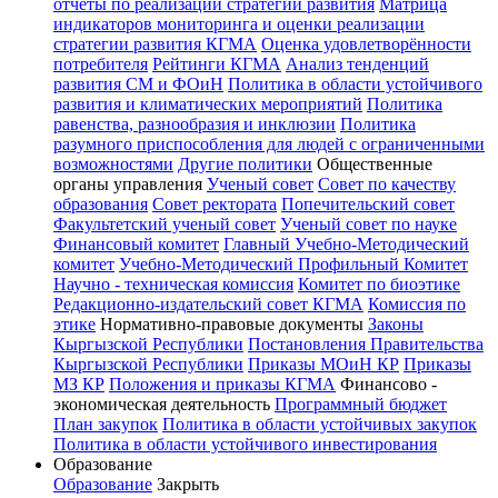
отчёты по реализации стратегии развития
Матрица
индикаторов мониторинга и оценки реализации
стратегии развития КГМА
Оценка удовлетворённости
потребителя
Рейтинги КГМА
Анализ тенденций
развития СМ и ФОиН
Политика в области устойчивого
развития и климатических мероприятий
Политика
равенства, разнообразия и инклюзии
Политика
разумного приспособления для людей с ограниченными
возможностями
Другие политики
Общественные
органы управления
Ученый совет
Совет по качеству
образования
Совет ректората
Попечительский совет
Факультетский ученый совет
Ученый совет по науке
Финансовый комитет
Главный Учебно-Методический
комитет
Учебно-Методический Профильный Комитет
Научно - техническая комиссия
Комитет по биоэтике
Редакционно-издательский совет КГМА
Комиссия по
этике
Нормативно-правовые документы
Законы
Кыргызской Республики
Постановления Правительства
Кыргызской Республики
Приказы МОиН КР
Приказы
МЗ КР
Положения и приказы КГМА
Финансово -
экономическая деятельность
Программный бюджет
План закупок
Политика в области устойчивых закупок
Политика в области устойчивого инвестирования
Образование
Образование
Закрыть