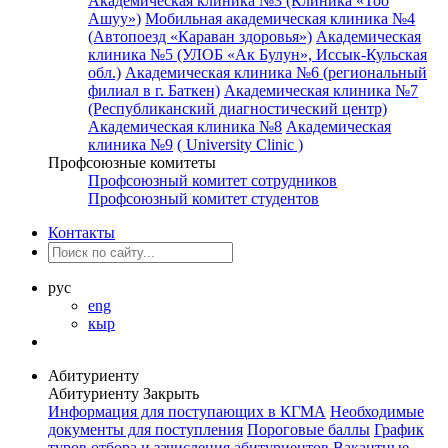
Академическая клиника №3 (Клиника «Тоо
Ашуу»)
Мобильная академическая клиника №4
(Автопоезд «Караван здоровья»)
Академическая
клиника №5 (УЛОБ «Ак Булун», Иссык-Кульская
обл.)
Академическая клиника №6 (региональный
филиал в г. Баткен)
Академическая клиника №7
(Республиканский диагностический центр)
Академическая клиника №8
Академическая
клиника №9
( University Clinic )
Профсоюзные комитеты
Профсоюзный комитет сотрудников
Профсоюзный комитет студентов
Контакты
рус
eng
кыр
Абитуриенту
Абитуриенту
Закрыть
Информация для поступающих в КГМА
Необходимые
документы для поступления
Пороговые баллы
График
туров отбора и зачисления абитуриентов
Вакантные