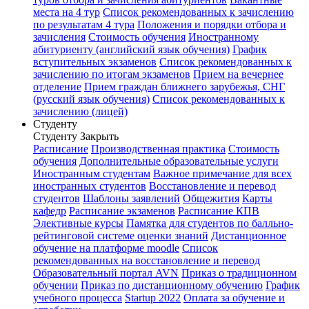
места на 4 тур
Список рекомендованных к зачислению
по результатам 4 тура
Положения и порядки отбора и
зачисления
Стоимость обучения
Иностранному
абитуриенту (английский язык обучения)
График
вступительных экзаменов
Список рекомендованных к
зачислению по итогам экзаменов
Прием на вечернее
отделение
Прием граждан ближнего зарубежья, СНГ
(русский язык обучения)
Список рекомендованных к
зачислению (лицей)
Студенту
Студенту
Закрыть
Расписание
Производственная практика
Стоимость
обучения
Дополнительные образовательные услуги
Иностранным студентам
Важное примечание для всех
иностранных студентов
Восстановление и перевод
студентов
Шаблоны заявлений
Общежития
Карты
кафедр
Расписание экзаменов
Расписание КПВ
Элективные курсы
Памятка для студентов по балльно-
рейтинговой системе оценки знаний
Дистанционное
обучение на платформе moodle
Список
рекомендованных на восстановление и перевод
Образовательный портал AVN
Приказ о традиционном
обучении
Приказ по дистанционному обучению
График
учебного процесса
Startup 2022
Оплата за обучение и