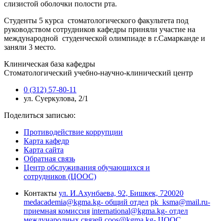
слизистой оболочки полости рта.
Студенты 5 курса стоматологического факультета под
руководством сотрудников кафедры приняли участие на
международной студенческой олимпиаде в г.Самарканде и
заняли 3 место.
Клиническая база кафедры
Стоматологический учебно-научно-клинический центр
0 (312) 57-80-11
ул. Суеркулова, 2/1
Поделиться записью:
Противодействие коррупции
Карта кафедр
Карта сайта
Обратная связь
Центр обслуживания обучающихся и
сотрудников (ЦООС)
Контакты
ул. И.Ахунбаева, 92, Бишкек, 720020
medacademia@kgma.kg
- общий отдел
pk_ksma@mail.ru
-
приемная комиссия
international@kgma.kg
- отдел
международных связей
coos@kgma.kg
- ЦООС