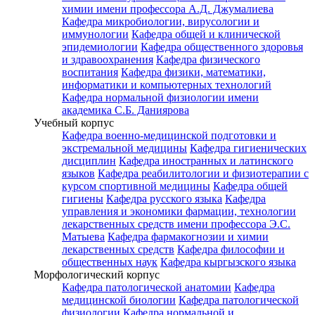
химии имени профессора А.Д. Джумалиева
Кафедра микробиологии, вирусологии и
иммунологии
Кафедра общей и клинической
эпидемиологии
Кафедра общественного здоровья
и здравоохранения
Кафедра физического
воспитания
Кафедра физики, математики,
информатики и компьютерных технологий
Кафедра нормальной физиологии имени
академика С.Б. Даниярова
Учебный корпус
Кафедра военно-медицинской подготовки и
экстремальной медицины
Кафедра гигиенических
дисциплин
Кафедра иностранных и латинского
языков
Кафедра реабилитологии и физиотерапии с
курсом спортивной медицины
Кафедра общей
гигиены
Кафедра русского языка
Кафедра
управления и экономики фармации, технологии
лекарственных средств имени профессора Э.С.
Матыева
Кафедра фармакогнозии и химии
лекарственных средств
Кафедра философии и
общественных наук
Кафедра кыргызского языка
Морфологический корпус
Кафедра патологической анатомии
Кафедра
медицинской биологии
Кафедра патологической
физиологии
Кафедра нормальной и