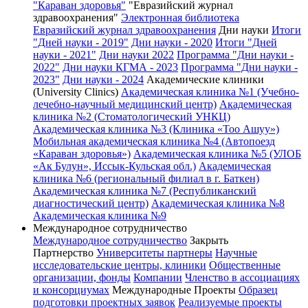
"Караван здоровья"
"Евразийский журнал
здравоохранения"
Электронная библиотека
Евразийский журнал здравоохранения
Дни науки
Итоги
"Дней науки - 2019"
Дни науки - 2020
Итоги "Дней
науки - 2021"
Дни науки 2022
Программа "Дни науки -
2022"
Дни науки КГМА - 2023
Программа "Дни науки -
2023"
Дни науки - 2024
Академические клиники
(University Clinics)
Академическая клиника №1 (Учебно-
лечебно-научный медицинский центр)
Академическая
клиника №2 (Стоматологический УНКЦ)
Академическая клиника №3 (Клиника «Тоо Ашуу»)
Мобильная академическая клиника №4 (Автопоезд
«Караван здоровья»)
Академическая клиника №5 (УЛОБ
«Ак Булун», Иссык-Кульская обл.)
Академическая
клиника №6 (региональный филиал в г. Баткен)
Академическая клиника №7 (Республиканский
диагностический центр)
Академическая клиника №8
Академическая клиника №9
Международное сотрудничество
Международное сотрудничество
Закрыть
Партнерство
Университеты партнеры
Научные
исследовательские центры, клиники
Общественные
организации, фонды
Компании
Членство в ассоциациях
и консорциумах
Международные Проекты
Образец
подготовки проектных заявок
Реализуемые проекты