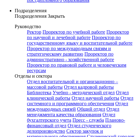
постдипломного образования
Подразделения
Подразделения
Закрыть
Руководство
Ректор
Проректор по учебной работе
Проректор
по научной и лечебной работе
Проректор по
государственному языку и воспитательной работе
Проректор по международным связям и
стратегическому развитию
Проректор по
административно - хозяйственной работе
Проректор по правовой работе и человеческим
ресурсам
Отделы и сектора
Отдел воспитательной и организационно –
массовой работы
Отдел кадровой работы
Библиотека
Учебно - методический отдел
Отдел
клинической работы
Отдел научной работы
Отдел
системного и программного обеспечения
Отдел
международных связей
Общий отдел
Отдел
менеджмента качества образования
Отдел
бухгалтерского учета
Пресс - служба
Планово-
финансовый отдел
Отдел студенческого
делопроизводство
Сектор закупок и
материального обеспечения
Студенческий городок