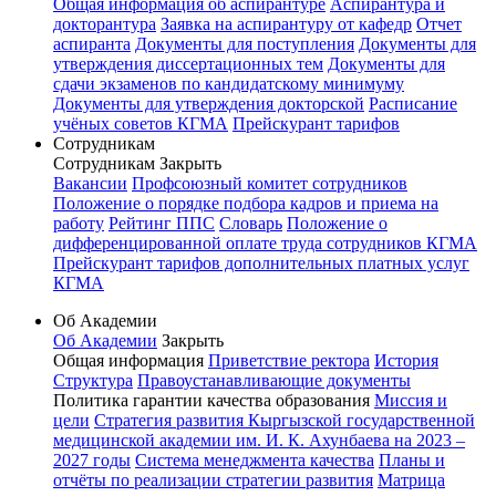
Общая информация об аспирантуре
Аспирантура и
докторантура
Заявка на аспирантуру от кафедр
Отчет
аспиранта
Документы для поступления
Документы для
утверждения диссертационных тем
Документы для
сдачи экзаменов по кандидатскому минимуму
Документы для утверждения докторской
Расписание
учёных советов КГМА
Прейскурант тарифов
Сотрудникам
Сотрудникам
Закрыть
Вакансии
Профсоюзный комитет сотрудников
Положение о порядке подбора кадров и приема на
работу
Рейтинг ППС
Словарь
Положение о
дифференцированной оплате труда сотрудников КГМА
Прейскурант тарифов дополнительных платных услуг
КГМА
Об Академии
Об Академии
Закрыть
Общая информация
Приветствие ректора
История
Структура
Правоустанавливающие документы
Политика гарантии качества образования
Миссия и
цели
Стратегия развития Кыргызской государственной
медицинской академии им. И. К. Ахунбаева на 2023 –
2027 годы
Система менеджмента качества
Планы и
отчёты по реализации стратегии развития
Матрица