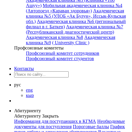
Академическая клиника №3 (Клиника «Тоо
Ашуу»)
Мобильная академическая клиника №4
(Автопоезд «Караван здоровья»)
Академическая
клиника №5 (УЛОБ «Ак Булун», Иссык-Кульская
обл.)
Академическая клиника №6 (региональный
филиал в г. Баткен)
Академическая клиника №7
(Республиканский диагностический центр)
Академическая клиника №8
Академическая
клиника №9
( University Clinic )
Профсоюзные комитеты
Профсоюзный комитет сотрудников
Профсоюзный комитет студентов
Контакты
рус
eng
кыр
Абитуриенту
Абитуриенту
Закрыть
Информация для поступающих в КГМА
Необходимые
документы для поступления
Пороговые баллы
График
туров отбора и зачисления абитуриентов
Вакантные