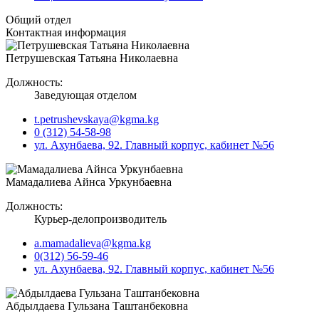
Общий отдел
Контактная информация
Петрушевская Татьяна Николаевна
Должность:
Заведующая отделом
t.petrushevskaya@kgma.kg
0 (312) 54-58-98
ул. Ахунбаева, 92. Главный корпус, кабинет №56
Мамадалиева Айнса Уркунбаевна
Должность:
Курьер-делопроизводитель
a.mamadalieva@kgma.kg
0(312) 56-59-46
ул. Ахунбаева, 92. Главный корпус, кабинет №56
Абдылдаева Гульзана Таштанбековна