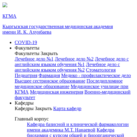
КГМА
Кыргызская государственная медицинская академия
имени И. К. Ахунбаева
COVID-19
Факультеты
Факультеты
Закрыть
Лечебное дело №1
Лечебное дело №2
Лечебное дело с
английским языком обучения №1
Лечебное дело с
английским языком обучения №2
Стоматология
Педиатрия
Фармация
Медико - профилактическое дело
Высшее сестринское образование
Последипломное
медицинское образование
Медицинское училище при
КГМА
Медицинская инженерия
Военно-медицинский
факультет
Кафедры
Кафедры
Закрыть
Карта кафедр
Главный корпус
Кафедра базисной и клинической фармакологии
имени академика М.Т. Нанаевой
Кафедра
биохимии с курсом общей и биоорганической