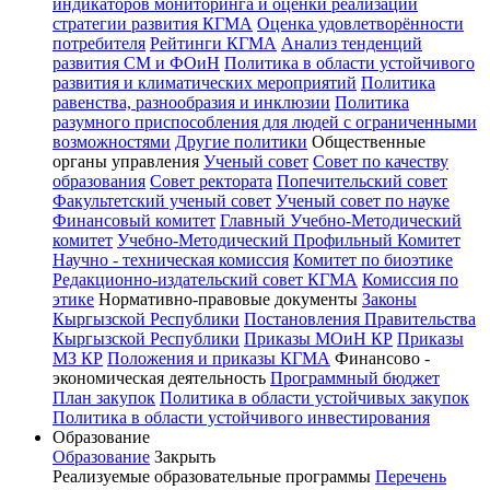
индикаторов мониторинга и оценки реализации
стратегии развития КГМА
Оценка удовлетворённости
потребителя
Рейтинги КГМА
Анализ тенденций
развития СМ и ФОиН
Политика в области устойчивого
развития и климатических мероприятий
Политика
равенства, разнообразия и инклюзии
Политика
разумного приспособления для людей с ограниченными
возможностями
Другие политики
Общественные
органы управления
Ученый совет
Совет по качеству
образования
Совет ректората
Попечительский совет
Факультетский ученый совет
Ученый совет по науке
Финансовый комитет
Главный Учебно-Методический
комитет
Учебно-Методический Профильный Комитет
Научно - техническая комиссия
Комитет по биоэтике
Редакционно-издательский совет КГМА
Комиссия по
этике
Нормативно-правовые документы
Законы
Кыргызской Республики
Постановления Правительства
Кыргызской Республики
Приказы МОиН КР
Приказы
МЗ КР
Положения и приказы КГМА
Финансово -
экономическая деятельность
Программный бюджет
План закупок
Политика в области устойчивых закупок
Политика в области устойчивого инвестирования
Образование
Образование
Закрыть
Реализуемые образовательные программы
Перечень