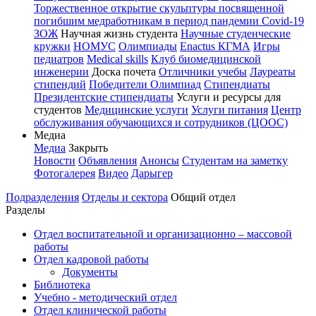
Торжественное открытие скульптуры посвященной
погибшим медработникам в период пандемии Covid-19
ЗОЖ
Научная жизнь студента
Научные студенческие
кружки
НОМУС
Олимпиады
Enactus КГМА
Игры
педиатров
Medical skills
Клуб биомедицинской
инженерии
Доска почета
Отличники учебы
Лауреаты
стипендий
Победители Олимпиад
Стипендиаты
Президентские стипендиаты
Услуги и ресурсы для
студентов
Медицинские услуги
Услуги питания
Центр
обслуживания обучающихся и сотрудников (ЦООС)
Медиа
Медиа
Закрыть
Новости
Объявления
Анонсы
Студентам на заметку
Фотогалерея
Видео
Дарыгер
Подразделения
Отделы и сектора
Общий отдел
Разделы
Отдел воспитательной и организационно – массовой
работы
Отдел кадровой работы
Документы
Библиотека
Учебно - методический отдел
Отдел клинической работы