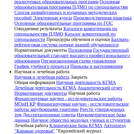
реализуемых образовательных программ
Основная
образовательная программа ПДМО по специальностям
Список разработанных и изданных методических
пособий
Элективные курсы
Производственная практика
Основные образовательные программы по ГОС
Ожидаемые результаты
Каталоги компетенции по
специальностям ПДМО
Каталог компетенций по
специальности
Процедуры обучения и оценки
Балльно-
рейтинговая система оценки знаний обучающихся
Нормативные документы
Положения
Государственный
образовательный стандарт высшего профессионального
образования
Организационная схема управления
График учебного процесса
Приказы и распоряжения
Научная и лечебная работа
Научная и лечебная работа
Закрыть
Общая информация
Научная деятельность КГМА
Лечебная деятельность КГМА
Аналитический отчет
Нормативные документы
Научная работа
Финансируемые научно - исследовательские работы
МОиН КР
Финансируемые научно - исследовательские
работы зарубежными грантами
Реестр утвержденных
тем
Диссертационные советы
Наукометрические базы
данных
Научное общество молодых ученых и студентов
Лечебная работа
Клинические базы КГМА
Автопоезд
"Караван здоровья"
"Евразийский журнал