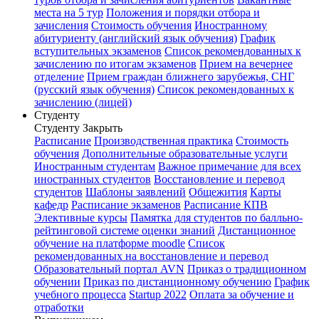
места на 5 тур
Положения и порядки отбора и
зачисления
Стоимость обучения
Иностранному
абитуриенту (английский язык обучения)
График
вступительных экзаменов
Список рекомендованных к
зачислению по итогам экзаменов
Прием на вечернее
отделение
Прием граждан ближнего зарубежья, СНГ
(русский язык обучения)
Список рекомендованных к
зачислению (лицей)
Студенту
Студенту
Закрыть
Расписание
Производственная практика
Стоимость
обучения
Дополнительные образовательные услуги
Иностранным студентам
Важное примечание для всех
иностранных студентов
Восстановление и перевод
студентов
Шаблоны заявлений
Общежития
Карты
кафедр
Расписание экзаменов
Расписание КПВ
Элективные курсы
Памятка для студентов по балльно-
рейтинговой системе оценки знаний
Дистанционное
обучение на платформе moodle
Список
рекомендованных на восстановление и перевод
Образовательный портал AVN
Приказ о традиционном
обучении
Приказ по дистанционному обучению
График
учебного процесса
Startup 2022
Оплата за обучение и
отработки