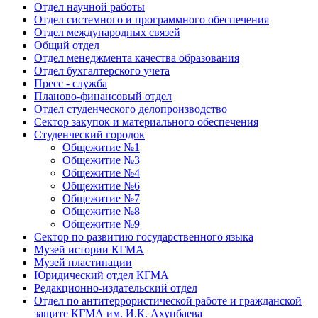
Отдел научной работы
Отдел системного и программного обеспечения
Отдел международных связей
Общий отдел
Отдел менеджмента качества образования
Отдел бухгалтерского учета
Пресс - служба
Планово-финансовый отдел
Отдел студенческого делопроизводство
Сектор закупок и материального обеспечения
Студенческий городок
Общежитие №1
Общежитие №3
Общежитие №4
Общежитие №6
Общежитие №7
Общежитие №8
Общежитие №9
Сектор по развитию государственного языка
Музей истории КГМА
Музей пластинации
Юридический отдел КГМА
Редакционно-издательский отдел
Отдел по антитеррористической работе и гражданской
защите КГМА им. И.К. Ахунбаева