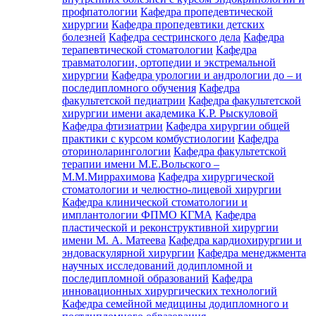
профпатологии
Кафедра пропедевтической
хирургии
Кафедра пропедевтики детских
болезней
Кафедра сестринского дела
Кафедра
терапевтической стоматологии
Кафедра
травматологии, ортопедии и экстремальной
хирургии
Кафедра урологии и андрологии до – и
последипломного обучения
Кафедра
факультетской педиатрии
Кафедра факультетской
хирургии имени академика К.Р. Рыскуловой
Кафедра фтизиатрии
Кафедра хирургии общей
практики с курсом комбустиологии
Кафедра
оториноларингологии
Кафедра факультетской
терапии имени М.Е.Вольского –
М.М.Миррахимова
Кафедра хирургической
стоматологии и челюстно-лицевой хирургии
Кафедра клинической стоматологии и
имплантологии ФПМО КГМА
Кафедра
пластической и реконструктивной хирургии
имени М. А. Матеева
Кафедра кардиохирургии и
эндоваскулярной хирургии
Кафедра менеджмента
научных исследований додипломной и
последипломной образований
Кафедра
инновационных хирургических технологий
Кафедра семейной медицины додипломного и