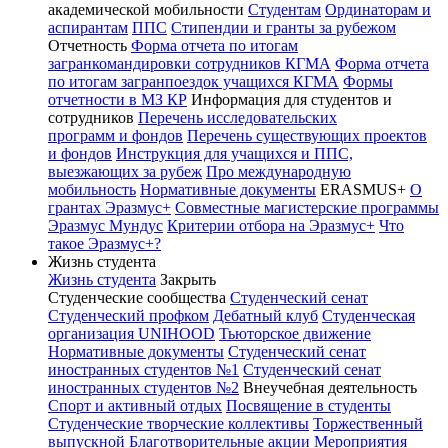
академической мобильности
Студентам
Ординаторам и
аспирантам
ППС
Стипендии и гранты за рубежом
Отчетность
Форма отчета по итогам
загранкомандировки сотрудников КГМА
Форма отчета
по итогам загранпоездок учащихся КГМА
Формы
отчетности в МЗ КР
Информация для студентов и
сотрудников
Перечень исследовательских
программ и фондов
Перечень существующих проектов
и фондов
Инструкция для учащихся и ППС,
выезжающих за рубеж
Про международную
мобильность
Нормативные документы
ERASMUS+
О
грантах Эразмус+
Совместные магистерские программы
Эразмус Мундус
Критерии отбора на Эразмус+
Что
такое Эразмус+?
Жизнь студента
Жизнь студента
Закрыть
Студенческие сообщества
Студенческий сенат
Студенческий профком
Дебатный клуб
Студенческая
организация UNIHOOD
Тьюторское движение
Нормативные документы
Студенческий сенат
иностранных студентов №1
Студенческий сенат
иностранных студентов №2
Внеучебная деятельность
Спорт и активный отдых
Посвящение в студенты
Студенческие творческие коллективы
Торжественный
выпускной
Благотворительные акции
Мероприятия