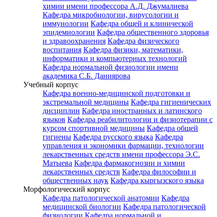
химии имени профессора А.Д. Джумалиева
Кафедра микробиологии, вирусологии и
иммунологии
Кафедра общей и клинической
эпидемиологии
Кафедра общественного здоровья
и здравоохранения
Кафедра физического
воспитания
Кафедра физики, математики,
информатики и компьютерных технологий
Кафедра нормальной физиологии имени
академика С.Б. Даниярова
Учебный корпус
Кафедра военно-медицинской подготовки и
экстремальной медицины
Кафедра гигиенических
дисциплин
Кафедра иностранных и латинского
языков
Кафедра реабилитологии и физиотерапии с
курсом спортивной медицины
Кафедра общей
гигиены
Кафедра русского языка
Кафедра
управления и экономики фармации, технологии
лекарственных средств имени профессора Э.С.
Матыева
Кафедра фармакогнозии и химии
лекарственных средств
Кафедра философии и
общественных наук
Кафедра кыргызского языка
Морфологический корпус
Кафедра патологической анатомии
Кафедра
медицинской биологии
Кафедра патологической
физиологии
Кафедра нормальной и