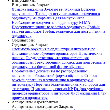
Выпускникам
Выпускникам
Закрыть
Ярмарка вакансий
Золотые выпускники
Встречи
выпускников
Тесты для вступительных экзаменов в
ординатуру
Информация для выпускников
Необходимые документы в ординатуру КГМА
Профориентационные работы в ординатуру
График
выдачи дипломов
График экзаменов для поступления в
ординатуру
Ординаторам
Ординаторам
Закрыть
Стоимость обучения в ординатуре и интернатуре
Дистанционное обучение ординаторов
Практические
навыки
Государственная итоговая аттестация
ординаторам
Трехсторонний договор для подготовки в
ординатуре на бюджетной форме обучения
Нормативные документы по распределению
выпускников бюджетной формы обучения
Список
рекомендованных к зачислению в ординатуру и
интернатуру
Перечень экзаменационных вопросов для
аттестации
Практика в регионах КР
График учебного
процесса ординаторов и интернов
Лист ожидания
План
приема в ординатуру
Аспирантам и докторантам
Аспирантам и докторантам
Закрыть