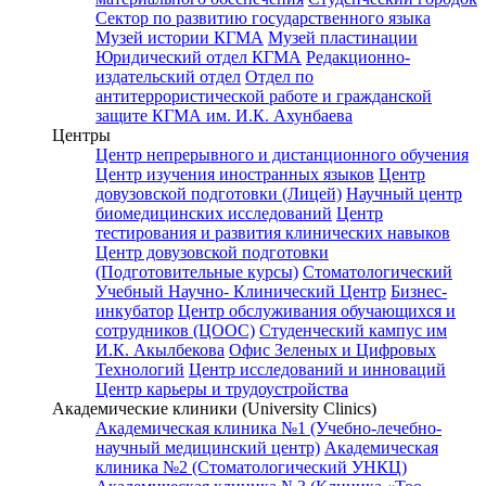
Сектор по развитию государственного языка
Музей истории КГМА
Музей пластинации
Юридический отдел КГМА
Редакционно-
издательский отдел
Отдел по
антитеррористической работе и гражданской
защите КГМА им. И.К. Ахунбаева
Центры
Центр непрерывного и дистанционного обучения
Центр изучения иностранных языков
Центр
довузовской подготовки (Лицей)
Научный центр
биомедицинских исследований
Центр
тестирования и развития клинических навыков
Центр довузовской подготовки
(Подготовительные курсы)
Стоматологический
Учебный Научно- Клинический Центр
Бизнес-
инкубатор
Центр обслуживания обучающихся и
сотрудников (ЦООС)
Студенческий кампус им
И.К. Акылбекова
Офис Зеленых и Цифровых
Технологий
Центр исследований и инноваций
Центр карьеры и трудоустройства
Академические клиники (University Clinics)
Академическая клиника №1 (Учебно-лечебно-
научный медицинский центр)
Академическая
клиника №2 (Стоматологический УНКЦ)