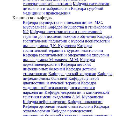
топографической анатомии
Кафедра гистологии,
цитологии и эмбриологии
Кафедра судебной
медицины и правоведения
Клинические кафедры
Кафедра акушерства и гинекологии им. М.С.
Мусуралиева
Кафедра акушерства и гинекологии
№2
Кафедра анестезиологии и интенсивной
терапии до и последипломного обучения
Кафедра
госпитальной педиатрии с курсом неонатологии
им. академика Д.К. Кудаярова
Кафедра
госпитальной терапии с курсом гематологии
Кафедра госпитальной и оперативной хирургии
им. академика Мамакеева М.М.
Кафедра
дерматовенерологии
Кафедра детских
инфекционых болезней
Кафедра детской
стоматологии
Кафедра детской хирургии
Кафедра
инфекционных болезней
Кафедра лучевой
диагностики и лучевой терапии
Кафедра
медицинской психологии, психиатрии и
наркологии
Кафедра неврологии и клинической
генетики имени академика А.М. Мурзалиева
Кафедра нейрохирургии
Кафедра онкологии
Кафедра ортопедической стоматологии
Кафедра
офтальмологии
Кафедра пропедевтики
внутренних болезней с курсом эндокринологии и