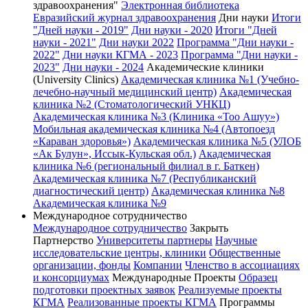
здравоохранения"
Электронная библиотека
Евразийский журнал здравоохранения
Дни науки
Итоги
"Дней науки - 2019"
Дни науки - 2020
Итоги "Дней
науки - 2021"
Дни науки 2022
Программа "Дни науки -
2022"
Дни науки КГМА - 2023
Программа "Дни науки -
2023"
Дни науки - 2024
Академические клиники
(University Clinics)
Академическая клиника №1 (Учебно-
лечебно-научный медицинский центр)
Академическая
клиника №2 (Стоматологический УНКЦ)
Академическая клиника №3 (Клиника «Тоо Ашуу»)
Мобильная академическая клиника №4 (Автопоезд
«Караван здоровья»)
Академическая клиника №5 (УЛОБ
«Ак Булун», Иссык-Кульская обл.)
Академическая
клиника №6 (региональный филиал в г. Баткен)
Академическая клиника №7 (Республиканский
диагностический центр)
Академическая клиника №8
Академическая клиника №9
Международное сотрудничество
Международное сотрудничество
Закрыть
Партнерство
Университеты партнеры
Научные
исследовательские центры, клиники
Общественные
организации, фонды
Компании
Членство в ассоциациях
и консорциумах
Международные Проекты
Образец
подготовки проектных заявок
Реализуемые проекты
КГМА
Реализованные проекты КГМА
Программы