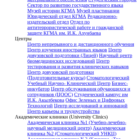
Сектор по развитию государственного языка
Музей истории КГМА
Музей пластинации
Юридический отдел КГМА
Редакционно-
издательский отдел
Отдел по
антитеррористической работе и гражданской
защите КГМА им. И.К. Ахунбаева
Центры
Центр непрерывного и дистанционного обучения
Центр изучения иностранных языков
Центр
довузовской подготовки (Лицей)
Научный центр
биомедицинских исследований
Центр
тестирования и развития клинических навыков
Центр довузовской подготовки
(Подготовительные курсы)
Стоматологический
Учебный Научно- Клинический Центр
Бизнес-
инкубатор
Центр обслуживания обучающихся и
сотрудников (ЦООС)
Студенческий кампус им
И.К. Акылбекова
Офис Зеленых и Цифровых
Технологий
Центр исследований и инноваций
Центр карьеры и трудоустройства
Академические клиники (University Clinics)
Академическая клиника №1 (Учебно-лечебно-
научный медицинский центр)
Академическая
клиника №2 (Стоматологический УНКЦ)