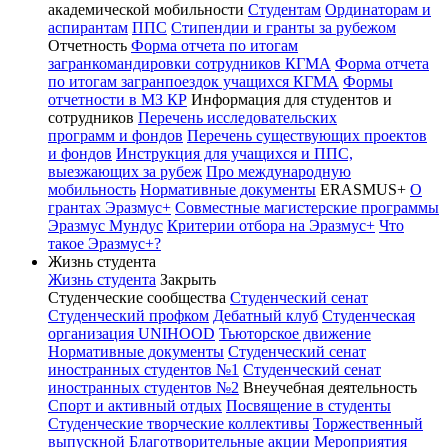
академической мобильности
Студентам
Ординаторам и
аспирантам
ППС
Стипендии и гранты за рубежом
Отчетность
Форма отчета по итогам
загранкомандировки сотрудников КГМА
Форма отчета
по итогам загранпоездок учащихся КГМА
Формы
отчетности в МЗ КР
Информация для студентов и
сотрудников
Перечень исследовательских
программ и фондов
Перечень существующих проектов
и фондов
Инструкция для учащихся и ППС,
выезжающих за рубеж
Про международную
мобильность
Нормативные документы
ERASMUS+
О
грантах Эразмус+
Совместные магистерские программы
Эразмус Мундус
Критерии отбора на Эразмус+
Что
такое Эразмус+?
Жизнь студента
Жизнь студента
Закрыть
Студенческие сообщества
Студенческий сенат
Студенческий профком
Дебатный клуб
Студенческая
организация UNIHOOD
Тьюторское движение
Нормативные документы
Студенческий сенат
иностранных студентов №1
Студенческий сенат
иностранных студентов №2
Внеучебная деятельность
Спорт и активный отдых
Посвящение в студенты
Студенческие творческие коллективы
Торжественный
выпускной
Благотворительные акции
Мероприятия