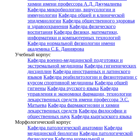
химии имени профессора А.Д. Джумалиева
Кафедра микробиологии, вирусологии и
иммунологии
Кафедра общей и клинической
эпидемиологии
Кафедра общественного здоровья
и здравоохранения
Кафедра физического
воспитания
Кафедра физики, математики,
информатики и компьютерных технологий
Кафедра нормальной физиологии имени
академика С.Б. Даниярова
Учебный корпус
Кафедра военно-медицинской подготовки и
экстремальной медицины
Кафедра гигиенических
дисциплин
Кафедра иностранных и латинского
языков
Кафедра реабилитологии и физиотерапии с
курсом спортивной медицины
Кафедра общей
гигиены
Кафедра русского языка
Кафедра
управления и экономики фармации, технологии
лекарственных средств имени профессора Э.С.
Матыева
Кафедра фармакогнозии и химии
лекарственных средств
Кафедра философии и
общественных наук
Кафедра кыргызского языка
Морфологический корпус
Кафедра патологической анатомии
Кафедра
медицинской биологии
Кафедра патологической
физиологии
Кафедра нормальной и