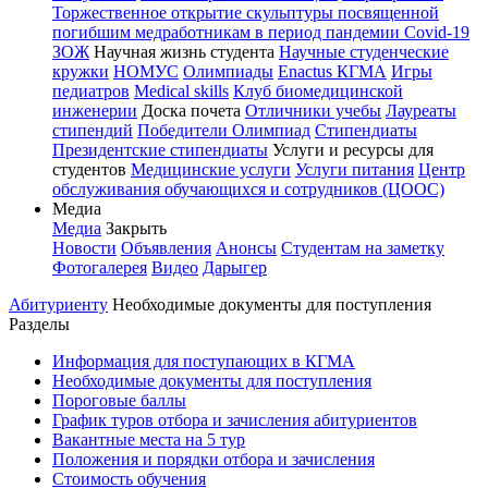
Торжественное открытие скульптуры посвященной
погибшим медработникам в период пандемии Covid-19
ЗОЖ
Научная жизнь студента
Научные студенческие
кружки
НОМУС
Олимпиады
Enactus КГМА
Игры
педиатров
Medical skills
Клуб биомедицинской
инженерии
Доска почета
Отличники учебы
Лауреаты
стипендий
Победители Олимпиад
Стипендиаты
Президентские стипендиаты
Услуги и ресурсы для
студентов
Медицинские услуги
Услуги питания
Центр
обслуживания обучающихся и сотрудников (ЦООС)
Медиа
Медиа
Закрыть
Новости
Объявления
Анонсы
Студентам на заметку
Фотогалерея
Видео
Дарыгер
Абитуриенту
Необходимые документы для поступления
Разделы
Информация для поступающих в КГМА
Необходимые документы для поступления
Пороговые баллы
График туров отбора и зачисления абитуриентов
Вакантные места на 5 тур
Положения и порядки отбора и зачисления
Стоимость обучения