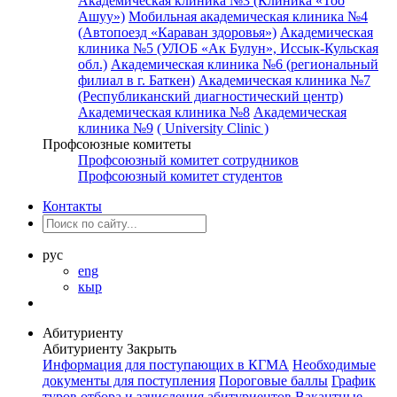
Академическая клиника №3 (Клиника «Тоо
Ашуу»)
Мобильная академическая клиника №4
(Автопоезд «Караван здоровья»)
Академическая
клиника №5 (УЛОБ «Ак Булун», Иссык-Кульская
обл.)
Академическая клиника №6 (региональный
филиал в г. Баткен)
Академическая клиника №7
(Республиканский диагностический центр)
Академическая клиника №8
Академическая
клиника №9
( University Clinic )
Профсоюзные комитеты
Профсоюзный комитет сотрудников
Профсоюзный комитет студентов
Контакты
рус
eng
кыр
Абитуриенту
Абитуриенту
Закрыть
Информация для поступающих в КГМА
Необходимые
документы для поступления
Пороговые баллы
График
туров отбора и зачисления абитуриентов
Вакантные