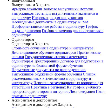
Выпускникам
Выпускникам
Закрыть
Ярмарка вакансий
Золотые выпускники
Встречи
выпускников
Тесты для вступительных экзаменов в
ординатуру
Информация для выпускников
Необходимые документы в ординатуру КГМА
Профориентационные работы в ординатуру
График
выдачи дипломов
График экзаменов для поступления в
ординатуру
Ординаторам
Ординаторам
Закрыть
Стоимость обучения в ординатуре и интернатуре
Дистанционное обучение ординаторов
Практические
навыки
Государственная итоговая аттестация
ординаторам
Трехсторонний договор для подготовки в
ординатуре на бюджетной форме обучения
Нормативные документы по распределению
выпускников бюджетной формы обучения
Список
рекомендованных к зачислению в ординатуру и
интернатуру
Перечень экзаменационных вопросов для
аттестации
Практика в регионах КР
График учебного
процесса ординаторов и интернов
Лист ожидания
План
приема в ординатуру
Аспирантам и докторантам
Аспирантам и докторантам
Закрыть