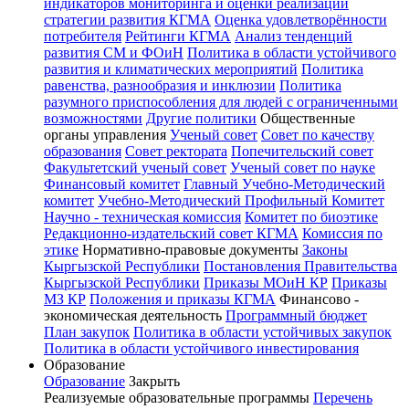
индикаторов мониторинга и оценки реализации
стратегии развития КГМА
Оценка удовлетворённости
потребителя
Рейтинги КГМА
Анализ тенденций
развития СМ и ФОиН
Политика в области устойчивого
развития и климатических мероприятий
Политика
равенства, разнообразия и инклюзии
Политика
разумного приспособления для людей с ограниченными
возможностями
Другие политики
Общественные
органы управления
Ученый совет
Совет по качеству
образования
Совет ректората
Попечительский совет
Факультетский ученый совет
Ученый совет по науке
Финансовый комитет
Главный Учебно-Методический
комитет
Учебно-Методический Профильный Комитет
Научно - техническая комиссия
Комитет по биоэтике
Редакционно-издательский совет КГМА
Комиссия по
этике
Нормативно-правовые документы
Законы
Кыргызской Республики
Постановления Правительства
Кыргызской Республики
Приказы МОиН КР
Приказы
МЗ КР
Положения и приказы КГМА
Финансово -
экономическая деятельность
Программный бюджет
План закупок
Политика в области устойчивых закупок
Политика в области устойчивого инвестирования
Образование
Образование
Закрыть
Реализуемые образовательные программы
Перечень