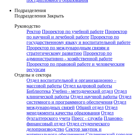
постдипломного образования
Подразделения
Подразделения
Закрыть
Руководство
Ректор
Проректор по учебной работе
Проректор
по научной и лечебной работе
Проректор по
государственному языку и воспитательной работе
Проректор по международным связям и
стратегическому развитию
Проректор по
административно - хозяйственной работе
Проректор по правовой работе и человеческим
ресурсам
Отделы и сектора
Отдел воспитательной и организационно –
массовой работы
Отдел кадровой работы
Библиотека
Учебно - методический отдел
Отдел
клинической работы
Отдел научной работы
Отдел
системного и программного обеспечения
Отдел
международных связей
Общий отдел
Отдел
менеджмента качества образования
Отдел
бухгалтерского учета
Пресс - служба
Планово-
финансовый отдел
Отдел студенческого
делопроизводство
Сектор закупок и
материального обеспечения
Студенческий городок