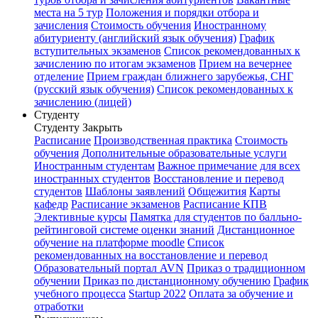
места на 5 тур
Положения и порядки отбора и
зачисления
Стоимость обучения
Иностранному
абитуриенту (английский язык обучения)
График
вступительных экзаменов
Список рекомендованных к
зачислению по итогам экзаменов
Прием на вечернее
отделение
Прием граждан ближнего зарубежья, СНГ
(русский язык обучения)
Список рекомендованных к
зачислению (лицей)
Студенту
Студенту
Закрыть
Расписание
Производственная практика
Стоимость
обучения
Дополнительные образовательные услуги
Иностранным студентам
Важное примечание для всех
иностранных студентов
Восстановление и перевод
студентов
Шаблоны заявлений
Общежития
Карты
кафедр
Расписание экзаменов
Расписание КПВ
Элективные курсы
Памятка для студентов по балльно-
рейтинговой системе оценки знаний
Дистанционное
обучение на платформе moodle
Список
рекомендованных на восстановление и перевод
Образовательный портал AVN
Приказ о традиционном
обучении
Приказ по дистанционному обучению
График
учебного процесса
Startup 2022
Оплата за обучение и
отработки