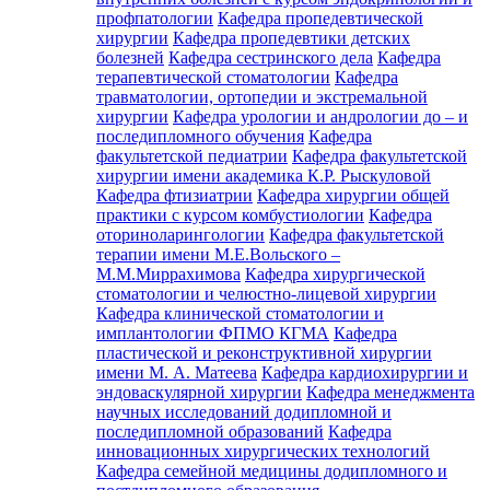
профпатологии
Кафедра пропедевтической
хирургии
Кафедра пропедевтики детских
болезней
Кафедра сестринского дела
Кафедра
терапевтической стоматологии
Кафедра
травматологии, ортопедии и экстремальной
хирургии
Кафедра урологии и андрологии до – и
последипломного обучения
Кафедра
факультетской педиатрии
Кафедра факультетской
хирургии имени академика К.Р. Рыскуловой
Кафедра фтизиатрии
Кафедра хирургии общей
практики с курсом комбустиологии
Кафедра
оториноларингологии
Кафедра факультетской
терапии имени М.Е.Вольского –
М.М.Миррахимова
Кафедра хирургической
стоматологии и челюстно-лицевой хирургии
Кафедра клинической стоматологии и
имплантологии ФПМО КГМА
Кафедра
пластической и реконструктивной хирургии
имени М. А. Матеева
Кафедра кардиохирургии и
эндоваскулярной хирургии
Кафедра менеджмента
научных исследований додипломной и
последипломной образований
Кафедра
инновационных хирургических технологий
Кафедра семейной медицины додипломного и