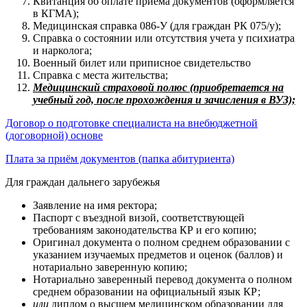
Квитанция об оплате приема документов (оформляется
в КГМА);
Медицинская справка 086-У (для граждан РК 075/у);
Справка о состоянии или отсутствия учета у психиатра
и нарколога;
Военный билет или приписное свидетельство
Справка с места жительства;
Медицинский страховой полюс (приобретается на
учебный год, после прохождения и зачисления в ВУЗ);
Договор о подготовке специалиста на внебюджетной
(договорной) основе
Плата за приём документов (папка абитуриента)
Для граждан дальнего зарубежья
Заявление на имя ректора;
Паспорт с въездной визой, соответствующей
требованиям законодательства КР и его копию;
Оригинал документа о полном среднем образовании с
указанием изучаемых предметов и оценок (баллов) и
нотариально заверенную копию;
Нотариально заверенный перевод документа о полном
среднем образовании на официальный язык КР;
или
диплом о высшем медицинском образовании для