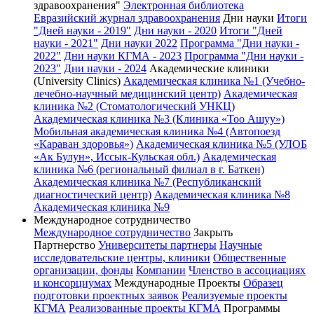
здравоохранения"
Электронная библиотека
Евразийский журнал здравоохранения
Дни науки
Итоги
"Дней науки - 2019"
Дни науки - 2020
Итоги "Дней
науки - 2021"
Дни науки 2022
Программа "Дни науки -
2022"
Дни науки КГМА - 2023
Программа "Дни науки -
2023"
Дни науки - 2024
Академические клиники
(University Clinics)
Академическая клиника №1 (Учебно-
лечебно-научный медицинский центр)
Академическая
клиника №2 (Стоматологический УНКЦ)
Академическая клиника №3 (Клиника «Тоо Ашуу»)
Мобильная академическая клиника №4 (Автопоезд
«Караван здоровья»)
Академическая клиника №5 (УЛОБ
«Ак Булун», Иссык-Кульская обл.)
Академическая
клиника №6 (региональный филиал в г. Баткен)
Академическая клиника №7 (Республиканский
диагностический центр)
Академическая клиника №8
Академическая клиника №9
Международное сотрудничество
Международное сотрудничество
Закрыть
Партнерство
Университеты партнеры
Научные
исследовательские центры, клиники
Общественные
организации, фонды
Компании
Членство в ассоциациях
и консорциумах
Международные Проекты
Образец
подготовки проектных заявок
Реализуемые проекты
КГМА
Реализованные проекты КГМА
Программы