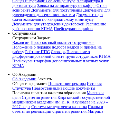
Общая информация об аспирантуре
Аспирантура и
докторантура
Заявка на аспирантуру от кафедр
Отчет
аспиранта
Документы для поступления
Документы для
утверждения диссертационных тем
Документы для
сдачи экзаменов по кандидатскому минимуму
Документы для утверждения докторской
Расписание
учёных советов КГМА
Прейскурант тарифов
Сотрудникам
Сотрудникам
Закрыть
Вакансии
Профсоюзный комитет сотрудников
Положение о порядке подбора кадров и приема на
работу
Рейтинг ППС
Словарь
Положение о
дифференцированной оплате труда сотрудников КГМА
Прейскурант тарифов дополнительных платных услуг
КГМА
Об Академии
Об Академии
Закрыть
Общая информация
Приветствие ректора
История
Структура
Правоустанавливающие документы
Политика гарантии качества образования
Миссия и
цели
Стратегия развития Кыргызской государственной
медицинской академии им. И. К. Ахунбаева на 2023 –
2027 годы
Система менеджмента качества
Планы и
отчёты по реализации стратегии развития
Матрица