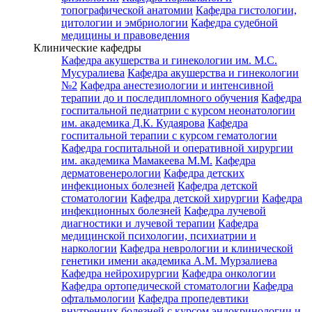
топографической анатомии
Кафедра гистологии,
цитологии и эмбриологии
Кафедра судебной
медицины и правоведения
Клинические кафедры
Кафедра акушерства и гинекологии им. М.С.
Мусуралиева
Кафедра акушерства и гинекологии
№2
Кафедра анестезиологии и интенсивной
терапии до и последипломного обучения
Кафедра
госпитальной педиатрии с курсом неонатологии
им. академика Д.К. Кудаярова
Кафедра
госпитальной терапии с курсом гематологии
Кафедра госпитальной и оперативной хирургии
им. академика Мамакеева М.М.
Кафедра
дерматовенерологии
Кафедра детских
инфекционых болезней
Кафедра детской
стоматологии
Кафедра детской хирургии
Кафедра
инфекционных болезней
Кафедра лучевой
диагностики и лучевой терапии
Кафедра
медицинской психологии, психиатрии и
наркологии
Кафедра неврологии и клинической
генетики имени академика А.М. Мурзалиева
Кафедра нейрохирургии
Кафедра онкологии
Кафедра ортопедической стоматологии
Кафедра
офтальмологии
Кафедра пропедевтики
внутренних болезней с курсом эндокринологии и