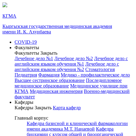
КГМА
Кыргызская государственная медицинская академия
имени И. К. Ахунбаева
COVID-19
Факультеты
Факультеты
Закрыть
Лечебное дело №1
Лечебное дело №2
Лечебное дело с
английским языком обучения №1
Лечебное дело с
английским языком обучения №2
Стоматология
Педиатрия
Фармация
Медико - профилактическое дело
Высшее сестринское образование
Последипломное
медицинское образование
Медицинское училище при
КГМА
Медицинская инженерия
Военно-медицинский
факультет
Кафедры
Кафедры
Закрыть
Карта кафедр
Главный корпус
Кафедра базисной и клинической фармакологии
имени академика М.Т. Нанаевой
Кафедра
биохимии с курсом общей и биоорганической