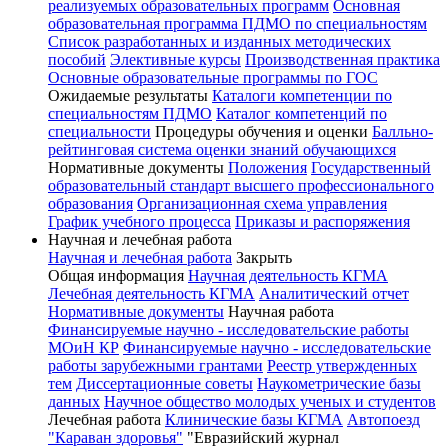
реализуемых образовательных программ
Основная
образовательная программа ПДМО по специальностям
Список разработанных и изданных методических
пособий
Элективные курсы
Производственная практика
Основные образовательные программы по ГОС
Ожидаемые результаты
Каталоги компетенции по
специальностям ПДМО
Каталог компетенций по
специальности
Процедуры обучения и оценки
Балльно-
рейтинговая система оценки знаний обучающихся
Нормативные документы
Положения
Государственный
образовательный стандарт высшего профессионального
образования
Организационная схема управления
График учебного процесса
Приказы и распоряжения
Научная и лечебная работа
Научная и лечебная работа
Закрыть
Общая информация
Научная деятельность КГМА
Лечебная деятельность КГМА
Аналитический отчет
Нормативные документы
Научная работа
Финансируемые научно - исследовательские работы
МОиН КР
Финансируемые научно - исследовательские
работы зарубежными грантами
Реестр утвержденных
тем
Диссертационные советы
Наукометрические базы
данных
Научное общество молодых ученых и студентов
Лечебная работа
Клинические базы КГМА
Автопоезд
"Караван здоровья"
"Евразийский журнал