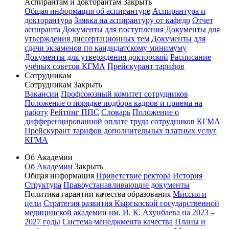
Аспирантам и докторантам
Закрыть
Общая информация об аспирантуре
Аспирантура и
докторантура
Заявка на аспирантуру от кафедр
Отчет
аспиранта
Документы для поступления
Документы для
утверждения диссертационных тем
Документы для
сдачи экзаменов по кандидатскому минимуму
Документы для утверждения докторской
Расписание
учёных советов КГМА
Прейскурант тарифов
Сотрудникам
Сотрудникам
Закрыть
Вакансии
Профсоюзный комитет сотрудников
Положение о порядке подбора кадров и приема на
работу
Рейтинг ППС
Словарь
Положение о
дифференцированной оплате труда сотрудников КГМА
Прейскурант тарифов дополнительных платных услуг
КГМА
Об Академии
Об Академии
Закрыть
Общая информация
Приветствие ректора
История
Структура
Правоустанавливающие документы
Политика гарантии качества образования
Миссия и
цели
Стратегия развития Кыргызской государственной
медицинской академии им. И. К. Ахунбаева на 2023 –
2027 годы
Система менеджмента качества
Планы и