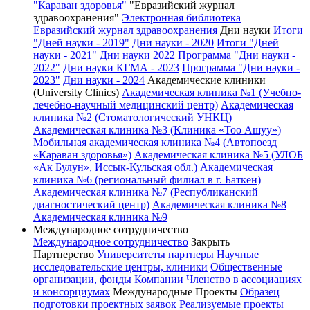
"Караван здоровья"
"Евразийский журнал
здравоохранения"
Электронная библиотека
Евразийский журнал здравоохранения
Дни науки
Итоги
"Дней науки - 2019"
Дни науки - 2020
Итоги "Дней
науки - 2021"
Дни науки 2022
Программа "Дни науки -
2022"
Дни науки КГМА - 2023
Программа "Дни науки -
2023"
Дни науки - 2024
Академические клиники
(University Clinics)
Академическая клиника №1 (Учебно-
лечебно-научный медицинский центр)
Академическая
клиника №2 (Стоматологический УНКЦ)
Академическая клиника №3 (Клиника «Тоо Ашуу»)
Мобильная академическая клиника №4 (Автопоезд
«Караван здоровья»)
Академическая клиника №5 (УЛОБ
«Ак Булун», Иссык-Кульская обл.)
Академическая
клиника №6 (региональный филиал в г. Баткен)
Академическая клиника №7 (Республиканский
диагностический центр)
Академическая клиника №8
Академическая клиника №9
Международное сотрудничество
Международное сотрудничество
Закрыть
Партнерство
Университеты партнеры
Научные
исследовательские центры, клиники
Общественные
организации, фонды
Компании
Членство в ассоциациях
и консорциумах
Международные Проекты
Образец
подготовки проектных заявок
Реализуемые проекты