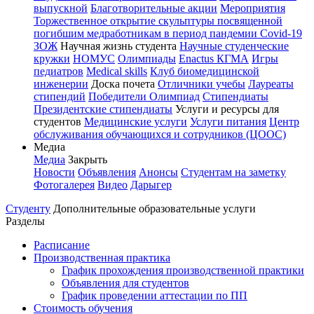
выпускной
Благотворительные акции
Мероприятия
Торжественное открытие скульптуры посвященной
погибшим медработникам в период пандемии Covid-19
ЗОЖ
Научная жизнь студента
Научные студенческие
кружки
НОМУС
Олимпиады
Enactus КГМА
Игры
педиатров
Medical skills
Клуб биомедицинской
инженерии
Доска почета
Отличники учебы
Лауреаты
стипендий
Победители Олимпиад
Стипендиаты
Президентские стипендиаты
Услуги и ресурсы для
студентов
Медицинские услуги
Услуги питания
Центр
обслуживания обучающихся и сотрудников (ЦООС)
Медиа
Медиа
Закрыть
Новости
Объявления
Анонсы
Студентам на заметку
Фотогалерея
Видео
Дарыгер
Студенту
Дополнительные образовательные услуги
Разделы
Расписание
Производственная практика
График прохождения производственной практики
Объявления для студентов
График проведении аттестации по ПП
Стоимость обучения