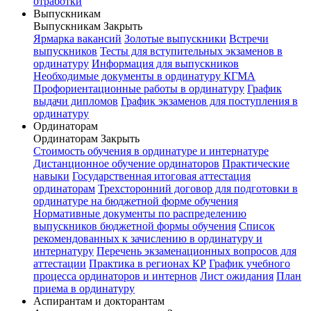
отработки
Выпускникам
Выпускникам
Закрыть
Ярмарка вакансий
Золотые выпускники
Встречи
выпускников
Тесты для вступительных экзаменов в
ординатуру
Информация для выпускников
Необходимые документы в ординатуру КГМА
Профориентационные работы в ординатуру
График
выдачи дипломов
График экзаменов для поступления в
ординатуру
Ординаторам
Ординаторам
Закрыть
Стоимость обучения в ординатуре и интернатуре
Дистанционное обучение ординаторов
Практические
навыки
Государственная итоговая аттестация
ординаторам
Трехсторонний договор для подготовки в
ординатуре на бюджетной форме обучения
Нормативные документы по распределению
выпускников бюджетной формы обучения
Список
рекомендованных к зачислению в ординатуру и
интернатуру
Перечень экзаменационных вопросов для
аттестации
Практика в регионах КР
График учебного
процесса ординаторов и интернов
Лист ожидания
План
приема в ординатуру
Аспирантам и докторантам