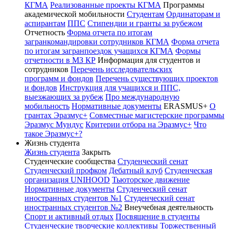
КГМА
Реализованные проекты КГМА
Программы
академической мобильности
Студентам
Ординаторам и
аспирантам
ППС
Стипендии и гранты за рубежом
Отчетность
Форма отчета по итогам
загранкомандировки сотрудников КГМА
Форма отчета
по итогам загранпоездок учащихся КГМА
Формы
отчетности в МЗ КР
Информация для студентов и
сотрудников
Перечень исследовательских
программ и фондов
Перечень существующих проектов
и фондов
Инструкция для учащихся и ППС,
выезжающих за рубеж
Про международную
мобильность
Нормативные документы
ERASMUS+
О
грантах Эразмус+
Совместные магистерские программы
Эразмус Мундус
Критерии отбора на Эразмус+
Что
такое Эразмус+?
Жизнь студента
Жизнь студента
Закрыть
Студенческие сообщества
Студенческий сенат
Студенческий профком
Дебатный клуб
Студенческая
организация UNIHOOD
Тьюторское движение
Нормативные документы
Студенческий сенат
иностранных студентов №1
Студенческий сенат
иностранных студентов №2
Внеучебная деятельность
Спорт и активный отдых
Посвящение в студенты
Студенческие творческие коллективы
Торжественный