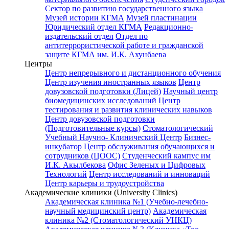
Сектор по развитию государственного языка
Музей истории КГМА
Музей пластинации
Юридический отдел КГМА
Редакционно-
издательский отдел
Отдел по
антитеррористической работе и гражданской
защите КГМА им. И.К. Ахунбаева
Центры
Центр непрерывного и дистанционного обучения
Центр изучения иностранных языков
Центр
довузовской подготовки (Лицей)
Научный центр
биомедицинских исследований
Центр
тестирования и развития клинических навыков
Центр довузовской подготовки
(Подготовительные курсы)
Стоматологический
Учебный Научно- Клинический Центр
Бизнес-
инкубатор
Центр обслуживания обучающихся и
сотрудников (ЦООС)
Студенческий кампус им
И.К. Акылбекова
Офис Зеленых и Цифровых
Технологий
Центр исследований и инноваций
Центр карьеры и трудоустройства
Академические клиники (University Clinics)
Академическая клиника №1 (Учебно-лечебно-
научный медицинский центр)
Академическая
клиника №2 (Стоматологический УНКЦ)