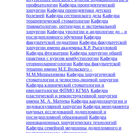
профпатологии
Кафедра пропедевтической
хирургии
Кафедра пропедевтики детских
болезней
Кафедра сестринского дела
Кафедра
терапевтической стоматологии
Кафедра
травматологии, ортопедии и экстремальной
хирургии
Кафедра урологии и андрологии до – и
последипломного обучения
Кафедра
факультетской педиатрии
Кафедра факультетской
хирургии имени академика К.Р. Рыскуловой
Кафедра фтизиатрии
Кафедра хирургии общей
практики с курсом комбустиологии
Кафедра
оториноларингологии
Кафедра факультетской
терапии имени М.Е.Вольского –
М.М.Миррахимова
Кафедра хирургической
стоматологии и челюстно-лицевой хирургии
Кафедра клинической стоматологии и
имплантологии ФПМО КГМА
Кафедра
пластической и реконструктивной хирургии
имени М. А. Матеева
Кафедра кардиохирургии и
эндоваскулярной хирургии
Кафедра менеджмента
научных исследований додипломной и
последипломной образований
Кафедра
инновационных хирургических технологий
Кафедра семейной медицины додипломного и