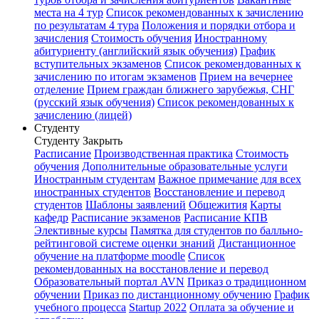
места на 4 тур
Список рекомендованных к зачислению
по результатам 4 тура
Положения и порядки отбора и
зачисления
Стоимость обучения
Иностранному
абитуриенту (английский язык обучения)
График
вступительных экзаменов
Список рекомендованных к
зачислению по итогам экзаменов
Прием на вечернее
отделение
Прием граждан ближнего зарубежья, СНГ
(русский язык обучения)
Список рекомендованных к
зачислению (лицей)
Студенту
Студенту
Закрыть
Расписание
Производственная практика
Стоимость
обучения
Дополнительные образовательные услуги
Иностранным студентам
Важное примечание для всех
иностранных студентов
Восстановление и перевод
студентов
Шаблоны заявлений
Общежития
Карты
кафедр
Расписание экзаменов
Расписание КПВ
Элективные курсы
Памятка для студентов по балльно-
рейтинговой системе оценки знаний
Дистанционное
обучение на платформе moodle
Список
рекомендованных на восстановление и перевод
Образовательный портал AVN
Приказ о традиционном
обучении
Приказ по дистанционному обучению
График
учебного процесса
Startup 2022
Оплата за обучение и