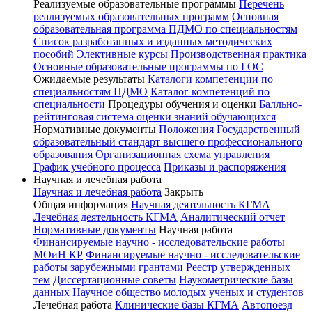
Реализуемые образовательные программы
Перечень
реализуемых образовательных программ
Основная
образовательная программа ПДМО по специальностям
Список разработанных и изданных методических
пособий
Элективные курсы
Производственная практика
Основные образовательные программы по ГОС
Ожидаемые результаты
Каталоги компетенции по
специальностям ПДМО
Каталог компетенций по
специальности
Процедуры обучения и оценки
Балльно-
рейтинговая система оценки знаний обучающихся
Нормативные документы
Положения
Государственный
образовательный стандарт высшего профессионального
образования
Организационная схема управления
График учебного процесса
Приказы и распоряжения
Научная и лечебная работа
Научная и лечебная работа
Закрыть
Общая информация
Научная деятельность КГМА
Лечебная деятельность КГМА
Аналитический отчет
Нормативные документы
Научная работа
Финансируемые научно - исследовательские работы
МОиН КР
Финансируемые научно - исследовательские
работы зарубежными грантами
Реестр утвержденных
тем
Диссертационные советы
Наукометрические базы
данных
Научное общество молодых ученых и студентов
Лечебная работа
Клинические базы КГМА
Автопоезд