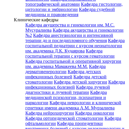
топографической анатомии
Кафедра гистологии,
цитологии и эмбриологии
Кафедра судебной
медицины и правоведения
Клинические кафедры
Кафедра акушерства и гинекологии им. М.С.
Мусуралиева
Кафедра акушерства и гинекологии
№2
Кафедра анестезиологии и интенсивной
терапии до и последипломного обучения
Кафедра
госпитальной педиатрии с курсом неонатологии
им. академика Д.К. Кудаярова
Кафедра
госпитальной терапии с курсом гематологии
Кафедра госпитальной и оперативной хирургии
им. академика Мамакеева М.М.
Кафедра
дерматовенерологии
Кафедра детских
инфекционых болезней
Кафедра детской
стоматологии
Кафедра детской хирургии
Кафедра
инфекционных болезней
Кафедра лучевой
диагностики и лучевой терапии
Кафедра
медицинской психологии, психиатрии и
наркологии
Кафедра неврологии и клинической
генетики имени академика А.М. Мурзалиева
Кафедра нейрохирургии
Кафедра онкологии
Кафедра ортопедической стоматологии
Кафедра
офтальмологии
Кафедра пропедевтики
внутренних болезней с курсом эндокринологии и