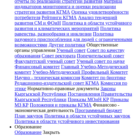
отчёты по реализации стратегии развития
Матрица
индикаторов мониторинга и оценки реализации
стратегии развития КГМА
Оценка удовлетворённости
потребителя
Рейтинги КГМА
Анализ тенденций
развития СМ и ФОиН
Политика в области устойчивого
развития и климатических мероприятий
Политика
равенства, разнообразия и инклюзии
Политика
разумного приспособления для людей с ограниченными
возможностями
Другие политики
Общественные
органы управления
Ученый совет
Совет по качеству
образования
Совет ректората
Попечительский совет
Факультетский ученый совет
Ученый совет по науке
Финансовый комитет
Главный Учебно-Методический
комитет
Учебно-Методический Профильный Комитет
Научно - техническая комиссия
Комитет по биоэтике
Редакционно-издательский совет КГМА
Комиссия по
этике
Нормативно-правовые документы
Законы
Кыргызской Республики
Постановления Правительства
Кыргызской Республики
Приказы МОиН КР
Приказы
МЗ КР
Положения и приказы КГМА
Финансово -
экономическая деятельность
Программный бюджет
План закупок
Политика в области устойчивых закупок
Политика в области устойчивого инвестирования
Образование
Образование
Закрыть