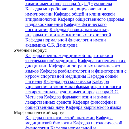
химии имени профессора А.Д. Джумалиева
Кафедра микробиологии, вирусологии и
иммунологии
Кафедра общей и клинической
эпидемиологии
Кафедра общественного здоровья
и здравоохранения
Кафедра физического
воспитания
Кафедра физики, математики,
информатики и компьютерных технологий
Кафедра нормальной физиологии имени
академика С.Б. Даниярова
Учебный корпус
Кафедра военно-медицинской подготовки и
экстремальной медицины
Кафедра гигиенических
дисциплин
Кафедра иностранных и латинского
языков
Кафедра реабилитологии и физиотерапии с
курсом спортивной медицины
Кафедра общей
гигиены
Кафедра русского языка
Кафедра
управления и экономики фармации, технологии
лекарственных средств имени профессора Э.С.
Матыева
Кафедра фармакогнозии и химии
лекарственных средств
Кафедра философии и
общественных наук
Кафедра кыргызского языка
Морфологический корпус
Кафедра патологической анатомии
Кафедра
медицинской биологии
Кафедра патологической
физиологии
Кафедра нормальной и