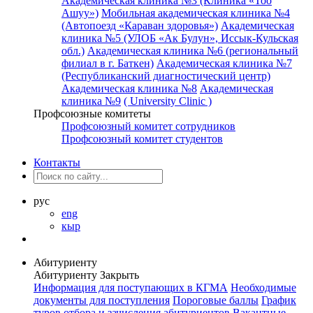
Академическая клиника №3 (Клиника «Тоо
Ашуу»)
Мобильная академическая клиника №4
(Автопоезд «Караван здоровья»)
Академическая
клиника №5 (УЛОБ «Ак Булун», Иссык-Кульская
обл.)
Академическая клиника №6 (региональный
филиал в г. Баткен)
Академическая клиника №7
(Республиканский диагностический центр)
Академическая клиника №8
Академическая
клиника №9
( University Clinic )
Профсоюзные комитеты
Профсоюзный комитет сотрудников
Профсоюзный комитет студентов
Контакты
рус
eng
кыр
Абитуриенту
Абитуриенту
Закрыть
Информация для поступающих в КГМА
Необходимые
документы для поступления
Пороговые баллы
График
туров отбора и зачисления абитуриентов
Вакантные