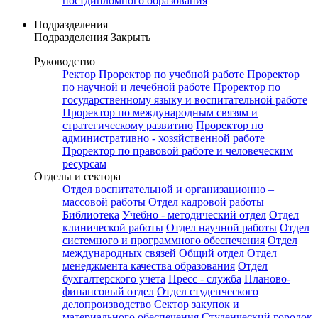
постдипломного образования
Подразделения
Подразделения
Закрыть
Руководство
Ректор
Проректор по учебной работе
Проректор
по научной и лечебной работе
Проректор по
государственному языку и воспитательной работе
Проректор по международным связям и
стратегическому развитию
Проректор по
административно - хозяйственной работе
Проректор по правовой работе и человеческим
ресурсам
Отделы и сектора
Отдел воспитательной и организационно –
массовой работы
Отдел кадровой работы
Библиотека
Учебно - методический отдел
Отдел
клинической работы
Отдел научной работы
Отдел
системного и программного обеспечения
Отдел
международных связей
Общий отдел
Отдел
менеджмента качества образования
Отдел
бухгалтерского учета
Пресс - служба
Планово-
финансовый отдел
Отдел студенческого
делопроизводство
Сектор закупок и
материального обеспечения
Студенческий городок