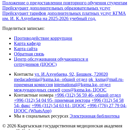
Положение о предоставлении повторного обучения студентам
Прейскурант дополнительных образовательных услуг
Прейскурант тарифов дополнительных платных услуг КГМА
им. И. К.Ахунбаева на 2025-2026 учебный год.
Поделиться записью:
Противодействие коррупции
Карта кафедр
Карта сайта
Обратная связь
Центр обслуживания обучающихся и
сотрудников (ЦООС)
Контакты
ул. И.Ахунбаева, 92, Бишкек, 720020
medacademia@kgma.kg
- общий отдел
pk_ksma@mail.ru
-
приемная комиссия
international@kgma.kg
- отдел
международных связей
coos@kgma.kg
- ЦООС
Контактные номера
+996 (312) 56 59 46
- общий отдел
+996 (312) 54 04 95
- приемная ректора
+996 (312) 54 58
54
- факс
+996 (312) 54 63 61
- ЦООС
+996 (776) 27 79 04
-
ЦООС (WhatsApp)
Мы в социальных ресурсах
Электронная библиотека
© 2026 Кыргызская государственная медицинская академия