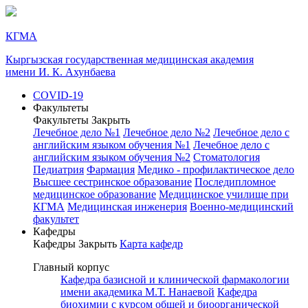
КГМА
Кыргызская государственная медицинская академия
имени И. К. Ахунбаева
COVID-19
Факультеты
Факультеты
Закрыть
Лечебное дело №1
Лечебное дело №2
Лечебное дело с
английским языком обучения №1
Лечебное дело с
английским языком обучения №2
Стоматология
Педиатрия
Фармация
Медико - профилактическое дело
Высшее сестринское образование
Последипломное
медицинское образование
Медицинское училище при
КГМА
Медицинская инженерия
Военно-медицинский
факультет
Кафедры
Кафедры
Закрыть
Карта кафедр
Главный корпус
Кафедра базисной и клинической фармакологии
имени академика М.Т. Нанаевой
Кафедра
биохимии с курсом общей и биоорганической