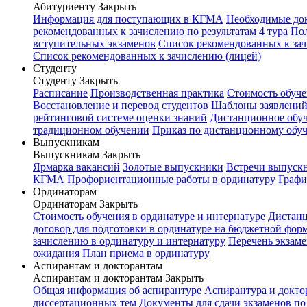
Абитуриенту
Закрыть
Информация для поступающих в КГМА
Необходимые до
рекомендованных к зачислению по результатам 4 тура
Пол
вступительных экзаменов
Список рекомендованных к зач
Список рекомендованных к зачислению (лицей)
Студенту
Студенту
Закрыть
Расписание
Производственная практика
Стоимость обуч
Восстановление и перевод студентов
Шаблоны заявлени
рейтинговой системе оценки знаний
Дистанционное обуч
традиционном обучении
Приказ по дистанционному обу
Выпускникам
Выпускникам
Закрыть
Ярмарка вакансий
Золотые выпускники
Встречи выпуск
КГМА
Профориентационные работы в ординатуру
Графи
Ординаторам
Ординаторам
Закрыть
Стоимость обучения в ординатуре и интернатуре
Дистанц
договор для подготовки в ординатуре на бюджетной фор
зачислению в ординатуру и интернатуру
Перечень экзаме
ожидания
План приема в ординатуру
Аспирантам и докторантам
Аспирантам и докторантам
Закрыть
Общая информация об аспирантуре
Аспирантура и докто
диссертационных тем
Документы для сдачи экзаменов п