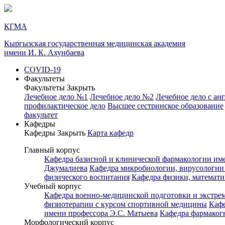
КГМА
Кыргызская государственная медицинская академия
имени И. К. Ахунбаева
COVID-19
Факультеты
Факультеты
Закрыть
Лечебное дело №1
Лечебное дело №2
Лечебное дело с ан
профилактическое дело
Высшее сестринское образование
факультет
Кафедры
Кафедры
Закрыть
Карта кафедр
Главный корпус
Кафедра базисной и клинической фармакологии им
Джумалиева
Кафедра микробиологии, вирусологии
физического воспитания
Кафедра физики, математ
Учебный корпус
Кафедра военно-медицинской подготовки и экстр
физиотерапии с курсом спортивной медицины
Каф
имени профессора Э.С. Матыева
Кафедра фармаког
Морфологический корпус