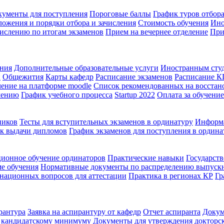
кументы для поступления
Пороговые баллы
График туров отбора
ожения и порядки отбора и зачисления
Стоимость обучения
Ино
ислению по итогам экзаменов
Прием на вечернее отделение
При
ения
Дополнительные образовательные услуги
Иностранным сту
й
Общежития
Карты кафедр
Расписание экзаменов
Расписание 
ение на платформе moodle
Список рекомендованных на восстан
чению
График учебного процесса
Startup 2022
Оплата за обучение
ников
Тесты для вступительных экзаменов в ординатуру
Информа
к выдачи дипломов
График экзаменов для поступления в ордина
ионное обучение ординаторов
Практические навыки
Государств
ме обучения
Нормативные документы по распределению выпуск
национных вопросов для аттестации
Практика в регионах КР
Гр
рантура
Заявка на аспирантуру от кафедр
Отчет аспиранта
Докум
о кандидатскому минимуму
Документы для утверждения докторс