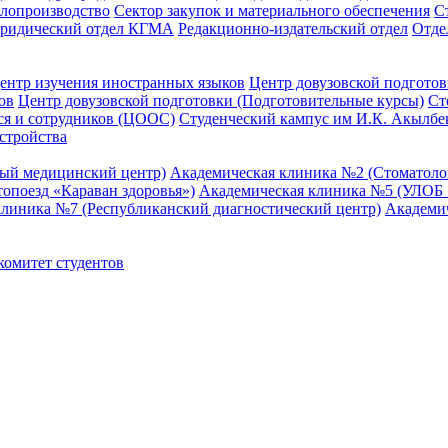
елопроизводство
Сектор закупок и материального обеспечения
С
ридический отдел КГМА
Редакционно-издательский отдел
Отде
ентр изучения иностранных языков
Центр довузовской подготов
ов
Центр довузовской подготовки (Подготовительные курсы)
Ст
я и сотрудников (ЦООС)
Студенческий кампус им И.К. Акылбе
стройства
ный медицинский центр)
Академическая клиника №2 (Стоматол
опоезд «Караван здоровья»)
Академическая клиника №5 (УЛОБ «
клиника №7 (Республиканский диагностический центр)
Академи
омитет студентов