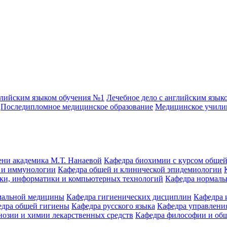
глийским языком обучения №1
Лечебное дело с английским язык
Последипломное медицинское образование
Медицинское учил
ени академика М.Т. Нанаевой
Кафедра биохимии с курсом общей
 и иммунологии
Кафедра общей и клинической эпидемиологии
ики, информатики и компьютерных технологий
Кафедра нормаль
емальной медицины
Кафедра гигиенических дисциплин
Кафедра 
едра общей гигиены
Кафедра русского языка
Кафедра управления
нозии и химии лекарственных средств
Кафедра философии и об