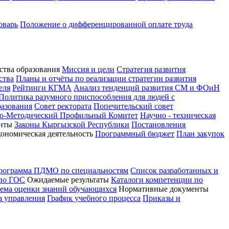
оварь
Положение о дифференцированной оплате труда
ства образования
Миссия и цели
Стратегия развития
ства
Планы и отчёты по реализации стратегии развития
еля
Рейтинги КГМА
Анализ тенденций развития СМ и ФОиН
Политика разумного приспособления для людей с
разования
Совет ректората
Попечительский совет
о-Методический Профильный Комитет
Научно - техническая
нты
Законы Кыргызской Республики
Постановления
кономическая деятельность
Программный бюджет
План закупок
программа ПДМО по специальностям
Список разработанных и
 по ГОС
Ожидаемые результаты
Каталоги компетенции по
тема оценки знаний обучающихся
Нормативные документы
а управления
График учебного процесса
Приказы и