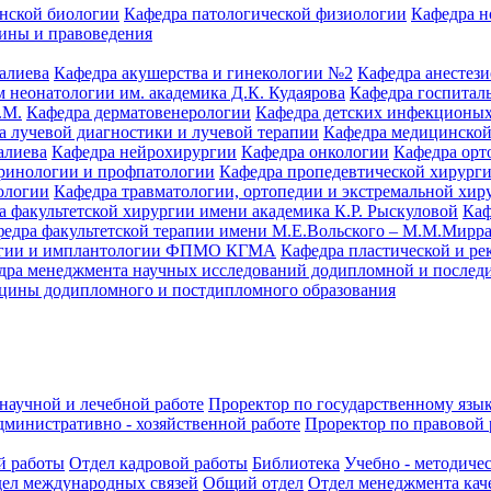
нской биологии
Кафедра патологической физиологии
Кафедра н
ины и правоведения
алиева
Кафедра акушерства и гинекологии №2
Кафедра анестез
 неонатологии им. академика Д.К. Кудаярова
Кафедра госпитал
.М.
Кафедра дерматовенерологии
Кафедра детских инфекционых
а лучевой диагностики и лучевой терапии
Кафедра медицинской
алиева
Кафедра нейрохирургии
Кафедра онкологии
Кафедра орт
кринологии и профпатологии
Кафедра пропедевтической хирург
ологии
Кафедра травматологии, ортопедии и экстремальной хир
а факультетской хирургии имени академика К.Р. Рыскуловой
Каф
едра факультетской терапии имени М.Е.Вольского – М.М.Мирр
логии и имплантологии ФПМО КГМА
Кафедра пластической и ре
дра менеджмента научных исследований додипломной и послед
цины додипломного и постдипломного образования
научной и лечебной работе
Проректор по государственному язык
дминистративно - хозяйственной работе
Проректор по правовой 
й работы
Отдел кадровой работы
Библиотека
Учебно - методиче
ел международных связей
Общий отдел
Отдел менеджмента кач