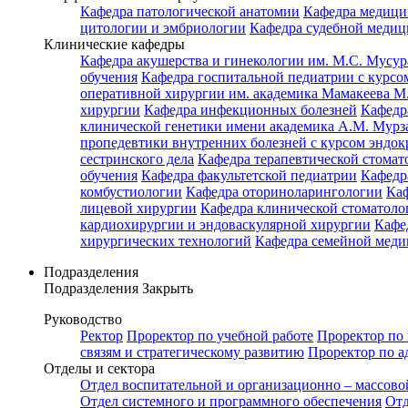
Кафедра патологической анатомии
Кафедра медици
цитологии и эмбриологии
Кафедра судебной медиц
Клинические кафедры
Кафедра акушерства и гинекологии им. М.С. Мусур
обучения
Кафедра госпитальной педиатрии с курсом
оперативной хирургии им. академика Мамакеева М
хирургии
Кафедра инфекционных болезней
Кафедр
клинической генетики имени академика А.М. Мурз
пропедевтики внутренних болезней с курсом эндо
сестринского дела
Кафедра терапевтической стомат
обучения
Кафедра факультетской педиатрии
Кафедр
комбустиологии
Кафедра оториноларингологии
Каф
лицевой хирургии
Кафедра клинической стомато
кардиохирургии и эндоваскулярной хирургии
Кафе
хирургических технологий
Кафедра семейной меди
Подразделения
Подразделения
Закрыть
Руководство
Ректор
Проректор по учебной работе
Проректор по 
связям и стратегическому развитию
Проректор по а
Отделы и сектора
Отдел воспитательной и организационно – массово
Отдел системного и программного обеспечения
Отд