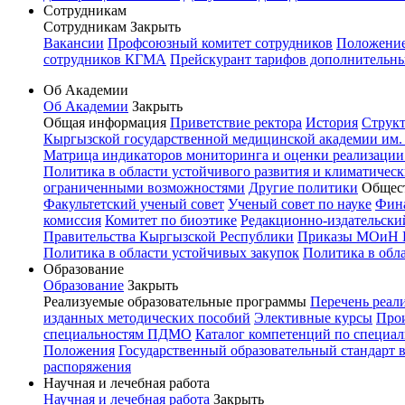
Сотрудникам
Сотрудникам
Закрыть
Вакансии
Профсоюзный комитет сотрудников
Положение 
сотрудников КГМА
Прейскурант тарифов дополнительн
Об Академии
Об Академии
Закрыть
Общая информация
Приветствие ректора
История
Структ
Кыргызской государственной медицинской академии им. И
Матрица индикаторов мониторинга и оценки реализации
Политика в области устойчивого развития и климатичес
ограниченными возможностями
Другие политики
Общес
Факультетский ученый совет
Ученый совет по науке
Фин
комиссия
Комитет по биоэтике
Редакционно-издательск
Правительства Кыргызской Республики
Приказы МОиН 
Политика в области устойчивых закупок
Политика в обл
Образование
Образование
Закрыть
Реализуемые образовательные программы
Перечень реал
изданных методических пособий
Элективные курсы
Прои
специальностям ПДМО
Каталог компетенций по специал
Положения
Государственный образовательный стандарт 
распоряжения
Научная и лечебная работа
Научная и лечебная работа
Закрыть