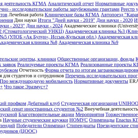
я деятельность КГМА
Аналитический отчет
Нормативные доку
чно - исследовательские работы зарубежными грантами
Реестр 
нтов
Лечебная работа
Клинические базы КГМА
Автопоезд "Кара
анения
Дни науки
Итоги "Дней науки - 2019"
Дни науки - 2020
И
уки - 2023"
Дни науки - 2024
Академические клиники (University
2 (Стоматологический УНКЦ)
Академическая клиника №3 (Кли
№5 (УЛОБ «Ак Булун», Иссык-Кульская обл.)
Академическая кли
Академическая клиника №8
Академическая клиника №9
тельские центры, клиники
Общественные организации, фонды
 заявок
Реализуемые проекты КГМА
Реализованные проекты 
 рубежом
Отчетность
Форма отчета по итогам загранкомандиро
 для студентов и сотрудников
Перечень исследовательских про
Про международную мобильность
Нормативные документы
ER
с+
Что такое Эразмус+?
кий профком
Дебатный клуб
Студенческая организация UNIHO
ский сенат иностранных студентов №2
Внеучебная деятельность
пускной
Благотворительные акции
Мероприятия
Торжественное
а
Научные студенческие кружки
НОМУС
Олимпиады
Enactus 
ипендий
Победители Олимпиад
Стипендиаты
Президентские ст
трудников (ЦООС)