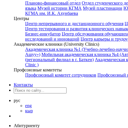
Планово-финансовый отдел
Отдел студенческого д
языка
Музей истории КГМА
Музей пластинации
Ю
КГМА им. И.К. Ахунбаева
Центры
Центр непрерывного и дистанционного обучения
Ц
Центр тестирования и развития клинических навык
Бизнес-инкубатор
Центр обслуживания обучающихс
исследований и инноваций
Центр карьеры и трудоу
Академические клиники (University Clinics)
Академическая клиника №1 (Учебно-лечебно-науч
Ашуу»)
Мобильная академическая клиника №4 (Авт
(региональный филиал в г. Баткен)
Академическая 
Clinic )
Профсоюзные комитеты
Профсоюзный комитет сотрудников
Профсоюзный к
Контакты
рус
eng
кыр
Абитуриенту