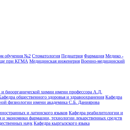
ом обучения №2
Стоматология
Педиатрия
Фармация
Медико -
ище при КГМА
Медицинская инженерия
Военно-медицинский
 и биоорганической химии имени профессора А.Д.
Кафедра общественного здоровья и здравоохранения
Кафедра
ной физиологии имени академика С.Б. Даниярова
иностранных и латинского языков
Кафедра реабилитологии и
 и экономики фармации, технологии лекарственных средств
щественных наук
Кафедра кыргызского языка