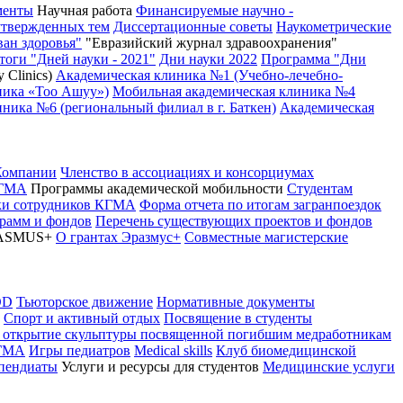
менты
Научная работа
Финансируемые научно -
утвержденных тем
Диссертационные советы
Наукометрические
ван здоровья"
"Евразийский журнал здравоохранения"
тоги "Дней науки - 2021"
Дни науки 2022
Программа "Дни
 Clinics)
Академическая клиника №1 (Учебно-лечебно-
ника «Тоо Ашуу»)
Мобильная академическая клиника №4
ника №6 (региональный филиал в г. Баткен)
Академическая
Компании
Членство в ассоциациях и консорциумах
КГМА
Программы академической мобильности
Студентам
вки сотрудников КГМА
Форма отчета по итогам загранпоездок
грамм и фондов
Перечень существующих проектов и фондов
ASMUS+
О грантах Эразмус+
Совместные магистерские
OD
Тьюторское движение
Нормативные документы
Спорт и активный отдых
Посвящение в студенты
 открытие скульптуры посвященной погибшим медработникам
КГМА
Игры педиатров
Medical skills
Клуб биомедицинской
ипендиаты
Услуги и ресурсы для студентов
Медицинские услуги