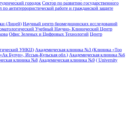
туденческий городок
Сектор по развитию государственного
л по антитеррористической работе и гражданской защите
ки (Лицей)
Научный центр биомедицинских исследований
оматологический Учебный Научно- Клинический Центр
кова
Офис Зеленых и Цифровых Технологий
Центр
огический УНКЦ)
Академическая клиника №3 (Клиника «Тоо
Ак Булун», Иссык-Кульская обл.)
Академическая клиника №6
ческая клиника №8
Академическая клиника №9
( University