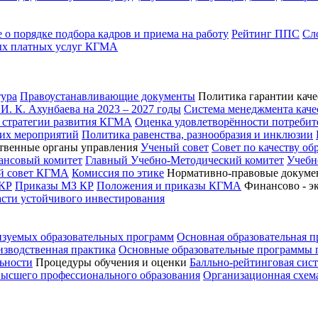
о порядке подбора кадров и приема на работу
Рейтинг ППС
Сл
ых платных услуг КГМА
ура
Правоустанавливающие документы
Политика гарантии каче
. К. Ахунбаева на 2023 – 2027 годы
Система менеджмента каче
 стратегии развития КГМА
Оценка удовлетворённости потребит
ких мероприятий
Политика равенства, разнообразия и инклюзии
твенные органы управления
Ученый совет
Совет по качеству об
ансовый комитет
Главный Учебно-Методический комитет
Учебн
ий совет КГМА
Комиссия по этике
Нормативно-правовые докуме
КР
Приказы МЗ КР
Положения и приказы КГМА
Финансово - э
асти устойчивого инвестирования
изуемых образовательных программ
Основная образовательная 
зводственная практика
Основные образовательные программы
ьности
Процедуры обучения и оценки
Балльно-рейтинговая сис
высшего профессионального образования
Организационная схем