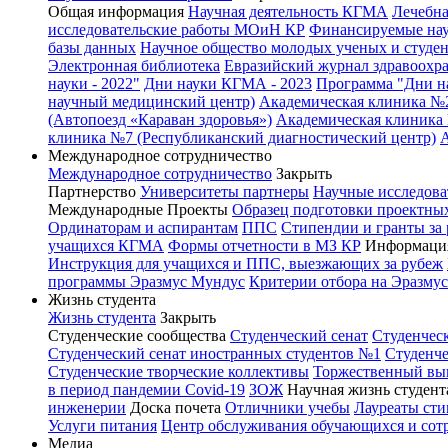
Общая информация
Научная деятельность КГМА
Лечебна
исследовательские работы МОиН КР
Финансируемые нау
базы данных
Научное общество молодых ученых и студе
Электронная библиотека
Евразийский журнал здравоохр
науки - 2022"
Дни науки КГМА - 2023
Программа "Дни на
научный медицинский центр)
Академическая клиника №
(Автопоезд «Караван здоровья»)
Академическая клиника 
клиника №7 (Республиканский диагностический центр)
Международное сотрудничество
Международное сотрудничество
Закрыть
Партнерство
Университеты партнеры
Научные исследова
Международные Проекты
Образец подготовки проектных
Ординаторам и аспирантам
ППС
Стипендии и гранты за
учащихся КГМА
Формы отчетности в МЗ КР
Информация
Инструкция для учащихся и ППС, выезжающих за рубеж
программы Эразмус Мундус
Критерии отбора на Эразму
Жизнь студента
Жизнь студента
Закрыть
Студенческие сообщества
Студенческий сенат
Студенчес
Студенческий сенат иностранных студентов №1
Студенче
Студенческие творческие коллективы
Торжественный вы
в период пандемии Covid-19
ЗОЖ
Научная жизнь студент
инженерии
Доска почета
Отличники учебы
Лауреаты ст
Услуги питания
Центр обслуживания обучающихся и со
Медиа