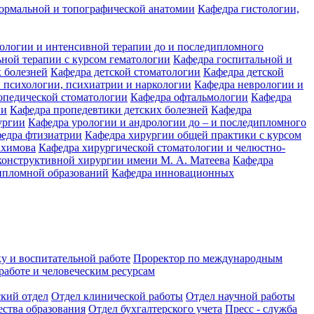
ормальной и топографической анатомии
Кафедра гистологии,
иологии и интенсивной терапии до и последипломного
ьной терапии с курсом гематологии
Кафедра госпитальной и
 болезней
Кафедра детской стоматологии
Кафедра детской
 психологии, психиатрии и наркологии
Кафедра неврологии и
опедической стоматологии
Кафедра офтальмологии
Кафедра
ии
Кафедра пропедевтики детских болезней
Кафедра
ургии
Кафедра урологии и андрологии до – и последипломного
едра фтизиатрии
Кафедра хирургии общей практики с курсом
ахимова
Кафедра хирургической стоматологии и челюстно-
конструктивной хирургии имени М. А. Матеева
Кафедра
ипломной образований
Кафедра инновационных
у и воспитательной работе
Проректор по международным
работе и человеческим ресурсам
ский отдел
Отдел клинической работы
Отдел научной работы
ества образования
Отдел бухгалтерского учета
Пресс - служба