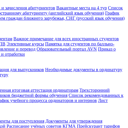
 и зачисления абитуриентов
Вакантные места на 4 тур
Список
странному абитуриенту (английский язык обучения)
График
ем граждан ближнего зарубежья, СНГ (русский язык обучения)
дентам
Важное примечание для всех иностранных студентов
КПВ
Элективные курсы
Памятка для студентов по балльно-
овление и перевод
Образовательный портал AVN
Приказ о
 и отработки
ция для выпускников
Необходимые документы в ординатуру
туру
енная итоговая аттестация ординаторам
Трехсторонний
ников бюджетной формы обучения
Список рекомендованных к
афик учебного процесса ординаторов и интернов
Лист
енты для поступления
Документы для утверждения
кой
Расписание учёных советов КГМА
Прейскурант тарифов