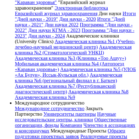
"Караван здоровья"
"Евразийский журнал
здравоохранения"
Электронная библиотека
Евразийский журнал здравоохранения
Дни науки
Итоги
"Дней науки - 2019"
Дни науки - 2020
Итоги "Дней
науки - 2021"
Дни науки 2022
Программа "Дни науки -
2022"
Дни науки КГМА - 2023
Программа "Дни науки -
2023"
Дни науки - 2024
Академические клиники
(University Clinics)
Академическая клиника №1 (Учебно-
лечебно-научный медицинский центр)
Академическая
клиника №2 (Стоматологический УНКЦ)
Академическая клиника №3 (Клиника «Тоо Ашуу»)
Мобильная академическая клиника №4 (Автопоезд
«Караван здоровья»)
Академическая клиника №5 (УЛОБ
«Ак Булун», Иссык-Кульская обл.)
Академическая
клиника №6 (региональный филиал в г. Баткен)
Академическая клиника №7 (Республиканский
диагностический центр)
Академическая клиника №8
Академическая клиника №9
Международное сотрудничество
Международное сотрудничество
Закрыть
Партнерство
Университеты партнеры
Научные
исследовательские центры, клиники
Общественные
организации, фонды
Компании
Членство в ассоциациях
и консорциумах
Международные Проекты
Образец
подготовки проектных заявок
Реализуемые проекты