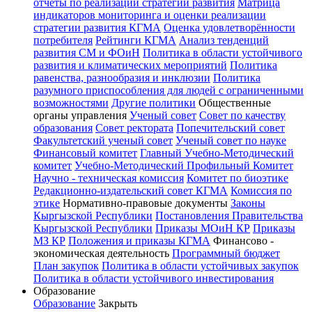
отчёты по реализации стратегии развития
Матрица
индикаторов мониторинга и оценки реализации
стратегии развития КГМА
Оценка удовлетворённости
потребителя
Рейтинги КГМА
Анализ тенденций
развития СМ и ФОиН
Политика в области устойчивого
развития и климатических мероприятий
Политика
равенства, разнообразия и инклюзии
Политика
разумного приспособления для людей с ограниченными
возможностями
Другие политики
Общественные
органы управления
Ученый совет
Совет по качеству
образования
Совет ректората
Попечительский совет
Факультетский ученый совет
Ученый совет по науке
Финансовый комитет
Главный Учебно-Методический
комитет
Учебно-Методический Профильный Комитет
Научно - техническая комиссия
Комитет по биоэтике
Редакционно-издательский совет КГМА
Комиссия по
этике
Нормативно-правовые документы
Законы
Кыргызской Республики
Постановления Правительства
Кыргызской Республики
Приказы МОиН КР
Приказы
МЗ КР
Положения и приказы КГМА
Финансово -
экономическая деятельность
Программный бюджет
План закупок
Политика в области устойчивых закупок
Политика в области устойчивого инвестирования
Образование
Образование
Закрыть