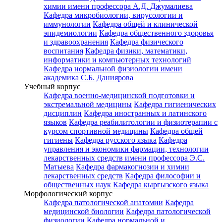
химии имени профессора А.Д. Джумалиева
Кафедра микробиологии, вирусологии и
иммунологии
Кафедра общей и клинической
эпидемиологии
Кафедра общественного здоровья
и здравоохранения
Кафедра физического
воспитания
Кафедра физики, математики,
информатики и компьютерных технологий
Кафедра нормальной физиологии имени
академика С.Б. Даниярова
Учебный корпус
Кафедра военно-медицинской подготовки и
экстремальной медицины
Кафедра гигиенических
дисциплин
Кафедра иностранных и латинского
языков
Кафедра реабилитологии и физиотерапии с
курсом спортивной медицины
Кафедра общей
гигиены
Кафедра русского языка
Кафедра
управления и экономики фармации, технологии
лекарственных средств имени профессора Э.С.
Матыева
Кафедра фармакогнозии и химии
лекарственных средств
Кафедра философии и
общественных наук
Кафедра кыргызского языка
Морфологический корпус
Кафедра патологической анатомии
Кафедра
медицинской биологии
Кафедра патологической
физиологии
Кафедра нормальной и