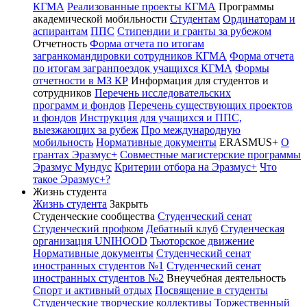
КГМА
Реализованные проекты КГМА
Программы
академической мобильности
Студентам
Ординаторам и
аспирантам
ППС
Стипендии и гранты за рубежом
Отчетность
Форма отчета по итогам
загранкомандировки сотрудников КГМА
Форма отчета
по итогам загранпоездок учащихся КГМА
Формы
отчетности в МЗ КР
Информация для студентов и
сотрудников
Перечень исследовательских
программ и фондов
Перечень существующих проектов
и фондов
Инструкция для учащихся и ППС,
выезжающих за рубеж
Про международную
мобильность
Нормативные документы
ERASMUS+
О
грантах Эразмус+
Совместные магистерские программы
Эразмус Мундус
Критерии отбора на Эразмус+
Что
такое Эразмус+?
Жизнь студента
Жизнь студента
Закрыть
Студенческие сообщества
Студенческий сенат
Студенческий профком
Дебатный клуб
Студенческая
организация UNIHOOD
Тьюторское движение
Нормативные документы
Студенческий сенат
иностранных студентов №1
Студенческий сенат
иностранных студентов №2
Внеучебная деятельность
Спорт и активный отдых
Посвящение в студенты
Студенческие творческие коллективы
Торжественный