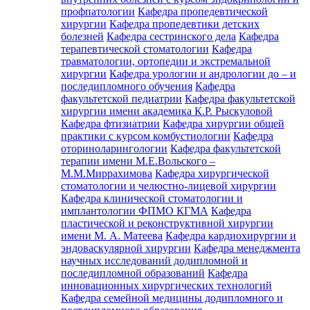
профпатологии
Кафедра пропедевтической
хирургии
Кафедра пропедевтики детских
болезней
Кафедра сестринского дела
Кафедра
терапевтической стоматологии
Кафедра
травматологии, ортопедии и экстремальной
хирургии
Кафедра урологии и андрологии до – и
последипломного обучения
Кафедра
факультетской педиатрии
Кафедра факультетской
хирургии имени академика К.Р. Рыскуловой
Кафедра фтизиатрии
Кафедра хирургии общей
практики с курсом комбустиологии
Кафедра
оториноларингологии
Кафедра факультетской
терапии имени М.Е.Вольского –
М.М.Миррахимова
Кафедра хирургической
стоматологии и челюстно-лицевой хирургии
Кафедра клинической стоматологии и
имплантологии ФПМО КГМА
Кафедра
пластической и реконструктивной хирургии
имени М. А. Матеева
Кафедра кардиохирургии и
эндоваскулярной хирургии
Кафедра менеджмента
научных исследований додипломной и
последипломной образований
Кафедра
инновационных хирургических технологий
Кафедра семейной медицины додипломного и