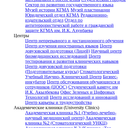
Сектор по развитию государственного языка
Музей истории КГМА
Музей пластинации
Юридический отдел КГМА
Редакционно-
издательский отдел
Отдел по
антитеррористической работе и гражданской
защите КГМА им. И.К. Ахунбаева
Центры
Центр непрерывного и дистанционного обучения
Центр изучения иностранных языков
Центр
довузовской подготовки (Лицей)
Научный центр
биомедицинских исследований
Центр
тестирования и развития клинических навыков
Центр довузовской подготовки
(Подготовительные курсы)
Стоматологический
Учебный Научно- Клинический Центр
Бизнес-
инкубатор
Центр обслуживания обучающихся и
сотрудников (ЦООС)
Студенческий кампус им
И.К. Акылбекова
Офис Зеленых и Цифровых
Технологий
Центр исследований и инноваций
Центр карьеры и трудоустройства
Академические клиники (University Clinics)
Академическая клиника №1 (Учебно-лечебно-
научный медицинский центр)
Академическая
клиника №2 (Стоматологический УНКЦ)