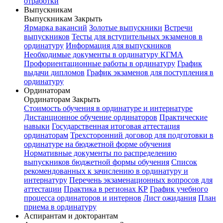
отработки
Выпускникам
Выпускникам
Закрыть
Ярмарка вакансий
Золотые выпускники
Встречи
выпускников
Тесты для вступительных экзаменов в
ординатуру
Информация для выпускников
Необходимые документы в ординатуру КГМА
Профориентационные работы в ординатуру
График
выдачи дипломов
График экзаменов для поступления в
ординатуру
Ординаторам
Ординаторам
Закрыть
Стоимость обучения в ординатуре и интернатуре
Дистанционное обучение ординаторов
Практические
навыки
Государственная итоговая аттестация
ординаторам
Трехсторонний договор для подготовки в
ординатуре на бюджетной форме обучения
Нормативные документы по распределению
выпускников бюджетной формы обучения
Список
рекомендованных к зачислению в ординатуру и
интернатуру
Перечень экзаменационных вопросов для
аттестации
Практика в регионах КР
График учебного
процесса ординаторов и интернов
Лист ожидания
План
приема в ординатуру
Аспирантам и докторантам