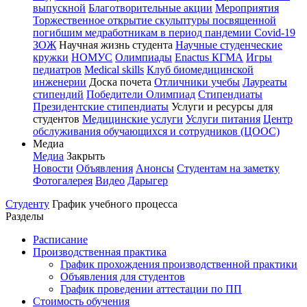
выпускной
Благотворительные акции
Мероприятия
Торжественное открытие скульптуры посвященной
погибшим медработникам в период пандемии Covid-19
ЗОЖ
Научная жизнь студента
Научные студенческие
кружки
НОМУС
Олимпиады
Enactus КГМА
Игры
педиатров
Medical skills
Клуб биомедицинской
инженерии
Доска почета
Отличники учебы
Лауреаты
стипендий
Победители Олимпиад
Стипендиаты
Президентские стипендиаты
Услуги и ресурсы для
студентов
Медицинские услуги
Услуги питания
Центр
обслуживания обучающихся и сотрудников (ЦООС)
Медиа
Медиа
Закрыть
Новости
Объявления
Анонсы
Студентам на заметку
Фотогалерея
Видео
Дарыгер
Студенту
График учебного процесса
Разделы
Расписание
Производственная практика
График прохождения производственной практики
Объявления для студентов
График проведении аттестации по ПП
Стоимость обучения