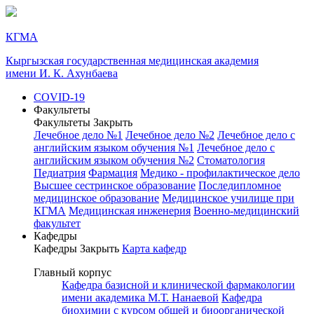
КГМА
Кыргызская государственная медицинская академия
имени И. К. Ахунбаева
COVID-19
Факультеты
Факультеты
Закрыть
Лечебное дело №1
Лечебное дело №2
Лечебное дело с
английским языком обучения №1
Лечебное дело с
английским языком обучения №2
Стоматология
Педиатрия
Фармация
Медико - профилактическое дело
Высшее сестринское образование
Последипломное
медицинское образование
Медицинское училище при
КГМА
Медицинская инженерия
Военно-медицинский
факультет
Кафедры
Кафедры
Закрыть
Карта кафедр
Главный корпус
Кафедра базисной и клинической фармакологии
имени академика М.Т. Нанаевой
Кафедра
биохимии с курсом общей и биоорганической