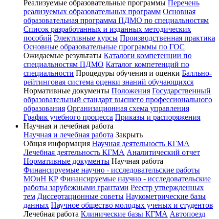
Реализуемые образовательные программы
Перечень
реализуемых образовательных программ
Основная
образовательная программа ПДМО по специальностям
Список разработанных и изданных методических
пособий
Элективные курсы
Производственная практика
Основные образовательные программы по ГОС
Ожидаемые результаты
Каталоги компетенции по
специальностям ПДМО
Каталог компетенций по
специальности
Процедуры обучения и оценки
Балльно-
рейтинговая система оценки знаний обучающихся
Нормативные документы
Положения
Государственный
образовательный стандарт высшего профессионального
образования
Организационная схема управления
График учебного процесса
Приказы и распоряжения
Научная и лечебная работа
Научная и лечебная работа
Закрыть
Общая информация
Научная деятельность КГМА
Лечебная деятельность КГМА
Аналитический отчет
Нормативные документы
Научная работа
Финансируемые научно - исследовательские работы
МОиН КР
Финансируемые научно - исследовательские
работы зарубежными грантами
Реестр утвержденных
тем
Диссертационные советы
Наукометрические базы
данных
Научное общество молодых ученых и студентов
Лечебная работа
Клинические базы КГМА
Автопоезд