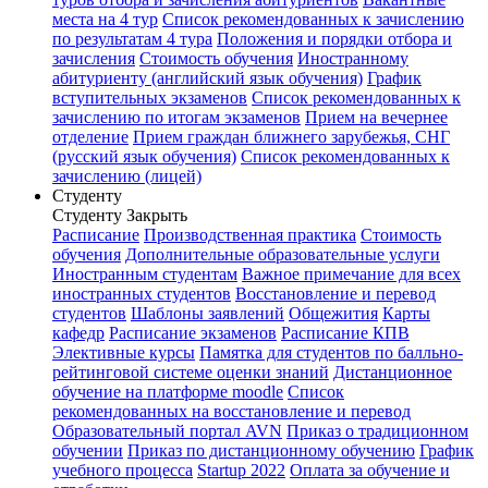
места на 4 тур
Список рекомендованных к зачислению
по результатам 4 тура
Положения и порядки отбора и
зачисления
Стоимость обучения
Иностранному
абитуриенту (английский язык обучения)
График
вступительных экзаменов
Список рекомендованных к
зачислению по итогам экзаменов
Прием на вечернее
отделение
Прием граждан ближнего зарубежья, СНГ
(русский язык обучения)
Список рекомендованных к
зачислению (лицей)
Студенту
Студенту
Закрыть
Расписание
Производственная практика
Стоимость
обучения
Дополнительные образовательные услуги
Иностранным студентам
Важное примечание для всех
иностранных студентов
Восстановление и перевод
студентов
Шаблоны заявлений
Общежития
Карты
кафедр
Расписание экзаменов
Расписание КПВ
Элективные курсы
Памятка для студентов по балльно-
рейтинговой системе оценки знаний
Дистанционное
обучение на платформе moodle
Список
рекомендованных на восстановление и перевод
Образовательный портал AVN
Приказ о традиционном
обучении
Приказ по дистанционному обучению
График
учебного процесса
Startup 2022
Оплата за обучение и