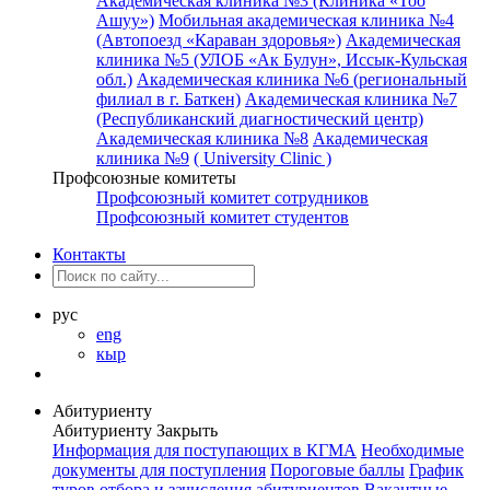
Академическая клиника №3 (Клиника «Тоо
Ашуу»)
Мобильная академическая клиника №4
(Автопоезд «Караван здоровья»)
Академическая
клиника №5 (УЛОБ «Ак Булун», Иссык-Кульская
обл.)
Академическая клиника №6 (региональный
филиал в г. Баткен)
Академическая клиника №7
(Республиканский диагностический центр)
Академическая клиника №8
Академическая
клиника №9
( University Clinic )
Профсоюзные комитеты
Профсоюзный комитет сотрудников
Профсоюзный комитет студентов
Контакты
рус
eng
кыр
Абитуриенту
Абитуриенту
Закрыть
Информация для поступающих в КГМА
Необходимые
документы для поступления
Пороговые баллы
График
туров отбора и зачисления абитуриентов
Вакантные