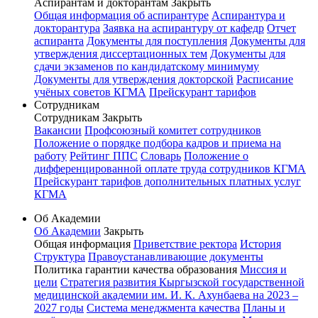
Аспирантам и докторантам
Закрыть
Общая информация об аспирантуре
Аспирантура и
докторантура
Заявка на аспирантуру от кафедр
Отчет
аспиранта
Документы для поступления
Документы для
утверждения диссертационных тем
Документы для
сдачи экзаменов по кандидатскому минимуму
Документы для утверждения докторской
Расписание
учёных советов КГМА
Прейскурант тарифов
Сотрудникам
Сотрудникам
Закрыть
Вакансии
Профсоюзный комитет сотрудников
Положение о порядке подбора кадров и приема на
работу
Рейтинг ППС
Словарь
Положение о
дифференцированной оплате труда сотрудников КГМА
Прейскурант тарифов дополнительных платных услуг
КГМА
Об Академии
Об Академии
Закрыть
Общая информация
Приветствие ректора
История
Структура
Правоустанавливающие документы
Политика гарантии качества образования
Миссия и
цели
Стратегия развития Кыргызской государственной
медицинской академии им. И. К. Ахунбаева на 2023 –
2027 годы
Система менеджмента качества
Планы и