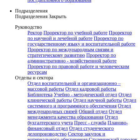
постдипломного образования
Подразделения
Подразделения
Закрыть
Руководство
Ректор
Проректор по учебной работе
Проректор
по научной и лечебной работе
Проректор по
государственному языку и воспитательной работе
Проректор по международным связям и
стратегическому развитию
Проректор по
административно - хозяйственной работе
Проректор по правовой работе и человеческим
ресурсам
Отделы и сектора
Отдел воспитательной и организационно –
массовой работы
Отдел кадровой работы
Библиотека
Учебно - методический отдел
Отдел
клинической работы
Отдел научной работы
Отдел
системного и программного обеспечения
Отдел
международных связей
Общий отдел
Отдел
менеджмента качества образования
Отдел
бухгалтерского учета
Пресс - служба
Планово-
финансовый отдел
Отдел студенческого
делопроизводство
Сектор закупок и
материального обеспечения
Студенческий городок