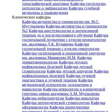
топографической анатомии
Кафедра гистологии,
цитологии и эмбриологии
Кафедра судебной
медицины и правоведения
Клинические кафедры
Кафедра акушерства и гинекологии им. М.С.
Мусуралиева
Кафедра акушерства и гинекологии
№2
Кафедра анестезиологии и интенсивной
терапии до и последипломного обучения
Кафедра
госпитальной педиатрии с курсом неонатологии
им. академика Д.К. Кудаярова
Кафедра
госпитальной терапии с курсом гематологии
Кафедра госпитальной и оперативной хирургии
им. академика Мамакеева М.М.
Кафедра
дерматовенерологии
Кафедра детских
инфекционых болезней
Кафедра детской
стоматологии
Кафедра детской хирургии
Кафедра
инфекционных болезней
Кафедра лучевой
диагностики и лучевой терапии
Кафедра
медицинской психологии, психиатрии и
наркологии
Кафедра неврологии и клинической
генетики имени академика А.М. Мурзалиева
Кафедра нейрохирургии
Кафедра онкологии
Кафедра ортопедической стоматологии
Кафедра
офтальмологии
Кафедра пропедевтики
внутренних болезней с курсом эндокринологии и