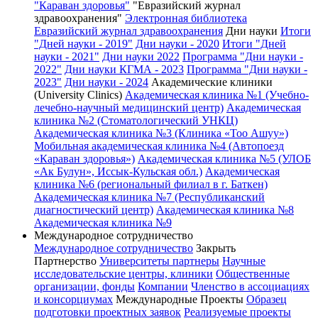
"Караван здоровья"
"Евразийский журнал
здравоохранения"
Электронная библиотека
Евразийский журнал здравоохранения
Дни науки
Итоги
"Дней науки - 2019"
Дни науки - 2020
Итоги "Дней
науки - 2021"
Дни науки 2022
Программа "Дни науки -
2022"
Дни науки КГМА - 2023
Программа "Дни науки -
2023"
Дни науки - 2024
Академические клиники
(University Clinics)
Академическая клиника №1 (Учебно-
лечебно-научный медицинский центр)
Академическая
клиника №2 (Стоматологический УНКЦ)
Академическая клиника №3 (Клиника «Тоо Ашуу»)
Мобильная академическая клиника №4 (Автопоезд
«Караван здоровья»)
Академическая клиника №5 (УЛОБ
«Ак Булун», Иссык-Кульская обл.)
Академическая
клиника №6 (региональный филиал в г. Баткен)
Академическая клиника №7 (Республиканский
диагностический центр)
Академическая клиника №8
Академическая клиника №9
Международное сотрудничество
Международное сотрудничество
Закрыть
Партнерство
Университеты партнеры
Научные
исследовательские центры, клиники
Общественные
организации, фонды
Компании
Членство в ассоциациях
и консорциумах
Международные Проекты
Образец
подготовки проектных заявок
Реализуемые проекты