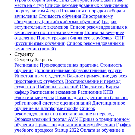
места на 4 тур
Список рекомендованных к зачислению
по результатам 4 тура
Положения и порядки отбора и
зачисления
Стоимость обучения
Иностранному
абитуриенту (английский язык обучения)
График
вступительных экзаменов
Список рекомендованных к
зачислению по итогам экзаменов
Прием на вечернее
отделение
Прием граждан ближнего зарубежья, СНГ
(русский язык обучения)
Список рекомендованных к
зачислению (лицей)
Студенту
Студенту
Закрыть
Расписание
Производственная практика
Стоимость
обучения
Дополнительные образовательные услуги
Иностранным студентам
Важное примечание для всех
иностранных студентов
Восстановление и перевод
студентов
Шаблоны заявлений
Общежития
Карты
кафедр
Расписание экзаменов
Расписание КПВ
Элективные курсы
Памятка для студентов по балльно-
рейтинговой системе оценки знаний
Дистанционное
обучение на платформе moodle
Список
рекомендованных на восстановление и перевод
Образовательный портал AVN
Приказ о традиционном
обучении
Приказ по дистанционному обучению
График
учебного процесса
Startup 2022
Оплата за обучение и