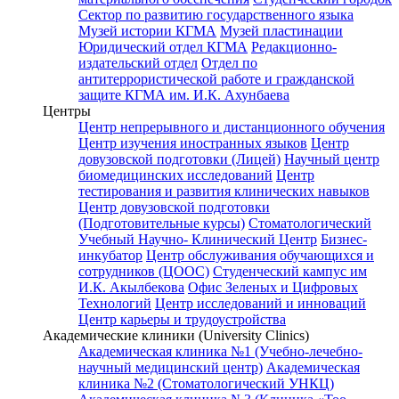
Сектор по развитию государственного языка
Музей истории КГМА
Музей пластинации
Юридический отдел КГМА
Редакционно-
издательский отдел
Отдел по
антитеррористической работе и гражданской
защите КГМА им. И.К. Ахунбаева
Центры
Центр непрерывного и дистанционного обучения
Центр изучения иностранных языков
Центр
довузовской подготовки (Лицей)
Научный центр
биомедицинских исследований
Центр
тестирования и развития клинических навыков
Центр довузовской подготовки
(Подготовительные курсы)
Стоматологический
Учебный Научно- Клинический Центр
Бизнес-
инкубатор
Центр обслуживания обучающихся и
сотрудников (ЦООС)
Студенческий кампус им
И.К. Акылбекова
Офис Зеленых и Цифровых
Технологий
Центр исследований и инноваций
Центр карьеры и трудоустройства
Академические клиники (University Clinics)
Академическая клиника №1 (Учебно-лечебно-
научный медицинский центр)
Академическая
клиника №2 (Стоматологический УНКЦ)