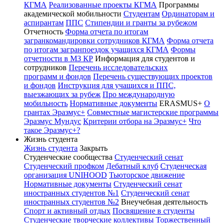
КГМА
Реализованные проекты КГМА
Программы
академической мобильности
Студентам
Ординаторам и
аспирантам
ППС
Стипендии и гранты за рубежом
Отчетность
Форма отчета по итогам
загранкомандировки сотрудников КГМА
Форма отчета
по итогам загранпоездок учащихся КГМА
Формы
отчетности в МЗ КР
Информация для студентов и
сотрудников
Перечень исследовательских
программ и фондов
Перечень существующих проектов
и фондов
Инструкция для учащихся и ППС,
выезжающих за рубеж
Про международную
мобильность
Нормативные документы
ERASMUS+
О
грантах Эразмус+
Совместные магистерские программы
Эразмус Мундус
Критерии отбора на Эразмус+
Что
такое Эразмус+?
Жизнь студента
Жизнь студента
Закрыть
Студенческие сообщества
Студенческий сенат
Студенческий профком
Дебатный клуб
Студенческая
организация UNIHOOD
Тьюторское движение
Нормативные документы
Студенческий сенат
иностранных студентов №1
Студенческий сенат
иностранных студентов №2
Внеучебная деятельность
Спорт и активный отдых
Посвящение в студенты
Студенческие творческие коллективы
Торжественный