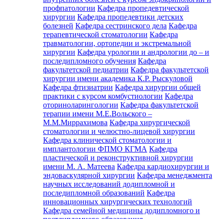
профпатологии
Кафедра пропедевтической
хирургии
Кафедра пропедевтики детских
болезней
Кафедра сестринского дела
Кафедра
терапевтической стоматологии
Кафедра
травматологии, ортопедии и экстремальной
хирургии
Кафедра урологии и андрологии до – и
последипломного обучения
Кафедра
факультетской педиатрии
Кафедра факультетской
хирургии имени академика К.Р. Рыскуловой
Кафедра фтизиатрии
Кафедра хирургии общей
практики с курсом комбустиологии
Кафедра
оториноларингологии
Кафедра факультетской
терапии имени М.Е.Вольского –
М.М.Миррахимова
Кафедра хирургической
стоматологии и челюстно-лицевой хирургии
Кафедра клинической стоматологии и
имплантологии ФПМО КГМА
Кафедра
пластической и реконструктивной хирургии
имени М. А. Матеева
Кафедра кардиохирургии и
эндоваскулярной хирургии
Кафедра менеджмента
научных исследований додипломной и
последипломной образований
Кафедра
инновационных хирургических технологий
Кафедра семейной медицины додипломного и