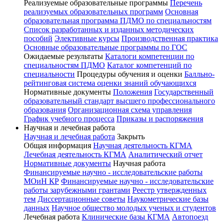
Реализуемые образовательные программы
Перечень
реализуемых образовательных программ
Основная
образовательная программа ПДМО по специальностям
Список разработанных и изданных методических
пособий
Элективные курсы
Производственная практика
Основные образовательные программы по ГОС
Ожидаемые результаты
Каталоги компетенции по
специальностям ПДМО
Каталог компетенций по
специальности
Процедуры обучения и оценки
Балльно-
рейтинговая система оценки знаний обучающихся
Нормативные документы
Положения
Государственный
образовательный стандарт высшего профессионального
образования
Организационная схема управления
График учебного процесса
Приказы и распоряжения
Научная и лечебная работа
Научная и лечебная работа
Закрыть
Общая информация
Научная деятельность КГМА
Лечебная деятельность КГМА
Аналитический отчет
Нормативные документы
Научная работа
Финансируемые научно - исследовательские работы
МОиН КР
Финансируемые научно - исследовательские
работы зарубежными грантами
Реестр утвержденных
тем
Диссертационные советы
Наукометрические базы
данных
Научное общество молодых ученых и студентов
Лечебная работа
Клинические базы КГМА
Автопоезд