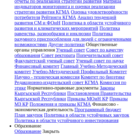
отчёты по реализации стратегии развития
Матрица
индикаторов мониторинга и оценки реализации
стратегии развития КГМА
Оценка удовлетворённости
потребителя
Рейтинги КГМА
Анализ тенденций
развития СМ и ФОиН
Политика в области устойчивого
развития и климатических мероприятий
Политика
равенства, разнообразия и инклюзии
Политика
разумного приспособления для людей с ограниченными
возможностями
Другие политики
Общественные
органы управления
Ученый совет
Совет по качеству
образования
Совет ректората
Попечительский совет
Факультетский ученый совет
Ученый совет по науке
Финансовый комитет
Главный Учебно-Методический
комитет
Учебно-Методический Профильный Комитет
Научно - техническая комиссия
Комитет по биоэтике
Редакционно-издательский совет КГМА
Комиссия по
этике
Нормативно-правовые документы
Законы
Кыргызской Республики
Постановления Правительства
Кыргызской Республики
Приказы МОиН КР
Приказы
МЗ КР
Положения и приказы КГМА
Финансово -
экономическая деятельность
Программный бюджет
План закупок
Политика в области устойчивых закупок
Политика в области устойчивого инвестирования
Образование
Образование
Закрыть