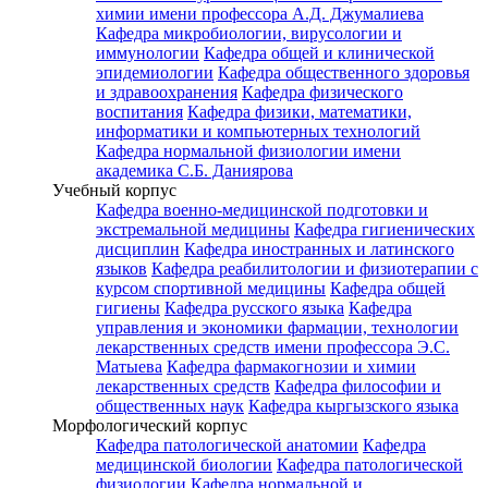
химии имени профессора А.Д. Джумалиева
Кафедра микробиологии, вирусологии и
иммунологии
Кафедра общей и клинической
эпидемиологии
Кафедра общественного здоровья
и здравоохранения
Кафедра физического
воспитания
Кафедра физики, математики,
информатики и компьютерных технологий
Кафедра нормальной физиологии имени
академика С.Б. Даниярова
Учебный корпус
Кафедра военно-медицинской подготовки и
экстремальной медицины
Кафедра гигиенических
дисциплин
Кафедра иностранных и латинского
языков
Кафедра реабилитологии и физиотерапии с
курсом спортивной медицины
Кафедра общей
гигиены
Кафедра русского языка
Кафедра
управления и экономики фармации, технологии
лекарственных средств имени профессора Э.С.
Матыева
Кафедра фармакогнозии и химии
лекарственных средств
Кафедра философии и
общественных наук
Кафедра кыргызского языка
Морфологический корпус
Кафедра патологической анатомии
Кафедра
медицинской биологии
Кафедра патологической
физиологии
Кафедра нормальной и