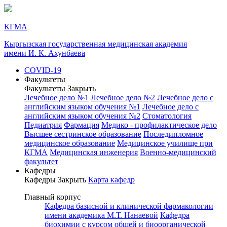
КГМА
Кыргызская государственная медицинская академия
имени И. К. Ахунбаева
COVID-19
Факультеты
Факультеты
Закрыть
Лечебное дело №1
Лечебное дело №2
Лечебное дело с
английским языком обучения №1
Лечебное дело с
английским языком обучения №2
Стоматология
Педиатрия
Фармация
Медико - профилактическое дело
Высшее сестринское образование
Последипломное
медицинское образование
Медицинское училище при
КГМА
Медицинская инженерия
Военно-медицинский
факультет
Кафедры
Кафедры
Закрыть
Карта кафедр
Главный корпус
Кафедра базисной и клинической фармакологии
имени академика М.Т. Нанаевой
Кафедра
биохимии с курсом общей и биоорганической