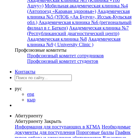
Академическая клиника №3 (Клиника «Тоо
Ашуу»)
Мобильная академическая клиника №4
(Автопоезд «Караван здоровья»)
Академическая
клиника №5 (УЛОБ «Ак Булун», Иссык-Кульская
обл.)
Академическая клиника №6 (региональный
филиал в г. Баткен)
Академическая клиника №7
(Республиканский диагностический центр)
Академическая клиника №8
Академическая
клиника №9
( University Clinic )
Профсоюзные комитеты
Профсоюзный комитет сотрудников
Профсоюзный комитет студентов
Контакты
рус
eng
кыр
Абитуриенту
Абитуриенту
Закрыть
Информация для поступающих в КГМА
Необходимые
документы для поступления
Пороговые баллы
График
туров отбора и зачисления абитуриентов
Вакантные