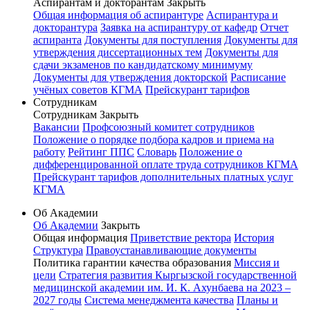
Аспирантам и докторантам
Закрыть
Общая информация об аспирантуре
Аспирантура и
докторантура
Заявка на аспирантуру от кафедр
Отчет
аспиранта
Документы для поступления
Документы для
утверждения диссертационных тем
Документы для
сдачи экзаменов по кандидатскому минимуму
Документы для утверждения докторской
Расписание
учёных советов КГМА
Прейскурант тарифов
Сотрудникам
Сотрудникам
Закрыть
Вакансии
Профсоюзный комитет сотрудников
Положение о порядке подбора кадров и приема на
работу
Рейтинг ППС
Словарь
Положение о
дифференцированной оплате труда сотрудников КГМА
Прейскурант тарифов дополнительных платных услуг
КГМА
Об Академии
Об Академии
Закрыть
Общая информация
Приветствие ректора
История
Структура
Правоустанавливающие документы
Политика гарантии качества образования
Миссия и
цели
Стратегия развития Кыргызской государственной
медицинской академии им. И. К. Ахунбаева на 2023 –
2027 годы
Система менеджмента качества
Планы и