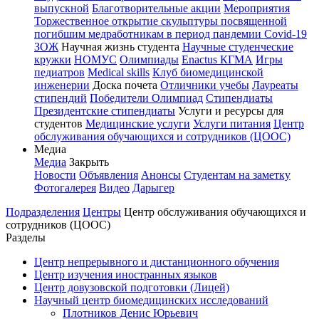
выпускной
Благотворительные акции
Мероприятия
Торжественное открытие скульптуры посвященной
погибшим медработникам в период пандемии Covid-19
ЗОЖ
Научная жизнь студента
Научные студенческие
кружки
НОМУС
Олимпиады
Enactus КГМА
Игры
педиатров
Medical skills
Клуб биомедицинской
инженерии
Доска почета
Отличники учебы
Лауреаты
стипендий
Победители Олимпиад
Стипендиаты
Президентские стипендиаты
Услуги и ресурсы для
студентов
Медицинские услуги
Услуги питания
Центр
обслуживания обучающихся и сотрудников (ЦООС)
Медиа
Медиа
Закрыть
Новости
Объявления
Анонсы
Студентам на заметку
Фотогалерея
Видео
Дарыгер
Подразделения
Центры
Центр обслуживания обучающихся и
сотрудников (ЦООС)
Разделы
Центр непрерывного и дистанционного обучения
Центр изучения иностранных языков
Центр довузовской подготовки (Лицей)
Научный центр биомедицинских исследований
Плотников Денис Юрьевич