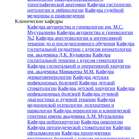
топографической анатомии
Кафедра гистологии,
цитологии и эмбриологии
Кафедра судебной
медицины и правоведения
Клинические кафедры
Кафедра акушерства и гинекологии им. М.С.
Мусуралиева
Кафедра акушерства и гинекологии
№2
Кафедра анестезиологии и интенсивной
терапии до и последипломного обучения
Кафедра
госпитальной педиатрии с курсом неонатологии
им. академика Д.К. Кудаярова
Кафедра
госпитальной терапии с курсом гематологии
Кафедра госпитальной и оперативной хирургии
им. академика Мамакеева М.М.
Кафедра
дерматовенерологии
Кафедра детских
инфекционых болезней
Кафедра детской
стоматологии
Кафедра детской хирургии
Кафедра
инфекционных болезней
Кафедра лучевой
диагностики и лучевой терапии
Кафедра
медицинской психологии, психиатрии и
наркологии
Кафедра неврологии и клинической
генетики имени академика А.М. Мурзалиева
Кафедра нейрохирургии
Кафедра онкологии
Кафедра ортопедической стоматологии
Кафедра
офтальмологии
Кафедра пропедевтики
внутренних болезней с курсом эндокринологии и