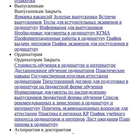
отработки
Выпускникам
Выпускникам
Закрыть
Ярмарка вакансий
Золотые выпускники
Встречи
выпускников
Тесты для вступительных экзаменов в
ординатуру
Информация для выпускников
Необходимые документы в ординатуру КГМА
Профориентационные работы в ординатуру
График
выдачи дипломов
График экзаменов для поступления в
ординатуру
Ординаторам
Ординаторам
Закрыть
Стоимость обучения в ординатуре и интернатуре
Дистанционное обучение ординаторов
Практические
навыки
Государственная итоговая аттестация
ординаторам
Трехсторонний договор для подготовки в
ординатуре на бюджетной форме обучения
Нормативные документы по распределению
выпускников бюджетной формы обучения
Список
рекомендованных к зачислению в ординатуру и
интернатуру
Перечень экзаменационных вопросов для
аттестации
Практика в регионах КР
График учебного
процесса ординаторов и интернов
Лист ожидания
План
приема в ординатуру
Аспирантам и докторантам