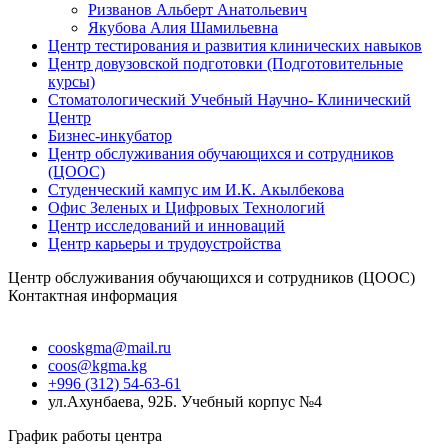
Ризванов Альберт Анатольевич
Якубова Алия Шамильевна
Центр тестирования и развития клинических навыков
Центр довузовской подготовки (Подготовительные
курсы)
Стоматологический Учебный Научно- Клинический
Центр
Бизнес-инкубатор
Центр обслуживания обучающихся и сотрудников
(ЦООС)
Студенческий кампус им И.К. Акылбекова
Офис Зеленых и Цифровых Технологий
Центр исследований и инноваций
Центр карьеры и трудоустройства
Центр обслуживания обучающихся и сотрудников (ЦООС)
Контактная информация
cooskgma@mail.ru
coos@kgma.kg
+996 (312) 54-63-61
ул.Ахунбаева, 92Б. Учебный корпус №4
График работы центра