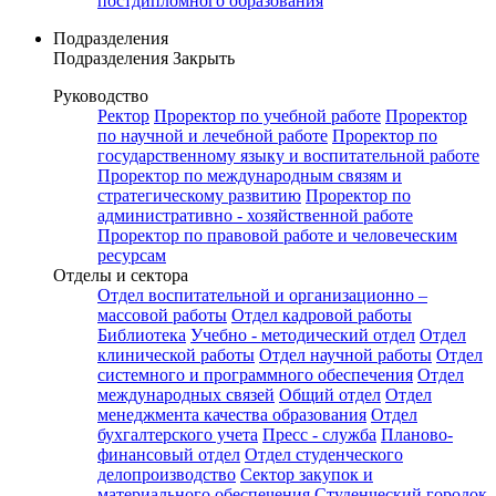
постдипломного образования
Подразделения
Подразделения
Закрыть
Руководство
Ректор
Проректор по учебной работе
Проректор
по научной и лечебной работе
Проректор по
государственному языку и воспитательной работе
Проректор по международным связям и
стратегическому развитию
Проректор по
административно - хозяйственной работе
Проректор по правовой работе и человеческим
ресурсам
Отделы и сектора
Отдел воспитательной и организационно –
массовой работы
Отдел кадровой работы
Библиотека
Учебно - методический отдел
Отдел
клинической работы
Отдел научной работы
Отдел
системного и программного обеспечения
Отдел
международных связей
Общий отдел
Отдел
менеджмента качества образования
Отдел
бухгалтерского учета
Пресс - служба
Планово-
финансовый отдел
Отдел студенческого
делопроизводство
Сектор закупок и
материального обеспечения
Студенческий городок