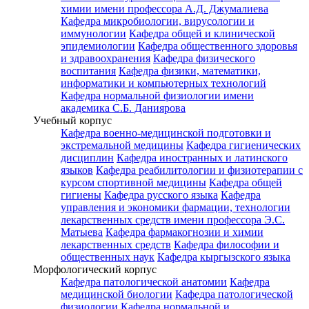
химии имени профессора А.Д. Джумалиева
Кафедра микробиологии, вирусологии и
иммунологии
Кафедра общей и клинической
эпидемиологии
Кафедра общественного здоровья
и здравоохранения
Кафедра физического
воспитания
Кафедра физики, математики,
информатики и компьютерных технологий
Кафедра нормальной физиологии имени
академика С.Б. Даниярова
Учебный корпус
Кафедра военно-медицинской подготовки и
экстремальной медицины
Кафедра гигиенических
дисциплин
Кафедра иностранных и латинского
языков
Кафедра реабилитологии и физиотерапии с
курсом спортивной медицины
Кафедра общей
гигиены
Кафедра русского языка
Кафедра
управления и экономики фармации, технологии
лекарственных средств имени профессора Э.С.
Матыева
Кафедра фармакогнозии и химии
лекарственных средств
Кафедра философии и
общественных наук
Кафедра кыргызского языка
Морфологический корпус
Кафедра патологической анатомии
Кафедра
медицинской биологии
Кафедра патологической
физиологии
Кафедра нормальной и