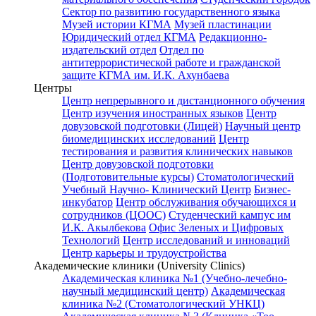
Сектор по развитию государственного языка
Музей истории КГМА
Музей пластинации
Юридический отдел КГМА
Редакционно-
издательский отдел
Отдел по
антитеррористической работе и гражданской
защите КГМА им. И.К. Ахунбаева
Центры
Центр непрерывного и дистанционного обучения
Центр изучения иностранных языков
Центр
довузовской подготовки (Лицей)
Научный центр
биомедицинских исследований
Центр
тестирования и развития клинических навыков
Центр довузовской подготовки
(Подготовительные курсы)
Стоматологический
Учебный Научно- Клинический Центр
Бизнес-
инкубатор
Центр обслуживания обучающихся и
сотрудников (ЦООС)
Студенческий кампус им
И.К. Акылбекова
Офис Зеленых и Цифровых
Технологий
Центр исследований и инноваций
Центр карьеры и трудоустройства
Академические клиники (University Clinics)
Академическая клиника №1 (Учебно-лечебно-
научный медицинский центр)
Академическая
клиника №2 (Стоматологический УНКЦ)