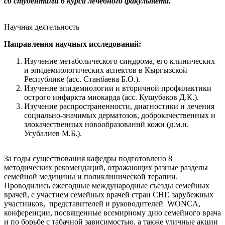
со студентами 6 курса лечебного факультета.
Научная деятельность
Направления научных исследований:
Изучение метаболического синдрома, его клинических
и эпидемиологических аспектов в Кыргызской
Республике (асс. Станбаева Б.О.).
Изучение эпидемиологии и вторичной профилактики
острого инфаркта миокарда (асс. Кушубаков Д.К.).
Изучение распространенности, диагностики и лечения
социально-значимых дерматозов, доброкачественных и
злокачественных новообразований кожи (д.м.н.
Усубалиев М.Б.).
За годы существования кафедры подготовлено 8
методических рекомендаций, отражающих разные разделы
семейной медицины и поликлинической терапии.
Проводились ежегодные международные съезды семейных
врачей, с участием семейных врачей стран СНГ, зарубежных
участников, представителей и руководителей WONCA,
конференции, посвященные всемирному дню семейного врача
и по борьбе с табачной зависимостью, а также уличные акции