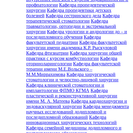
профпатологии
Кафедра пропедевтической
хирургии
Кафедра пропедевтики детских
болезней
Кафедра сестринского дела
Кафедра
терапевтической стоматологии
Кафедра
травматологии, ортопедии и экстремальной
хирургии
Кафедра урологии и андрологии до – и
последипломного обучения
Кафедра
факультетской педиатрии
Кафедра факультетской
хирургии имени академика К.Р. Рыскуловой
Кафедра фтизиатрии
Кафедра хирургии общей
практики с курсом комбустиологии
Кафедра
оториноларингологии
Кафедра факультетской
терапии имени М.Е.Вольского –
М.М.Миррахимова
Кафедра хирургической
стоматологии и челюстно-лицевой хирургии
Кафедра клинической стоматологии и
имплантологии ФПМО КГМА
Кафедра
пластической и реконструктивной хирургии
имени М. А. Матеева
Кафедра кардиохирургии и
эндоваскулярной хирургии
Кафедра менеджмента
научных исследований додипломной и
последипломной образований
Кафедра
инновационных хирургических технологий
Кафедра семейной медицины додипломного и