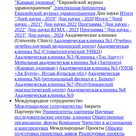
"Караван здоровья"
"Евразийский журнал
здравоохранения"
Электронная библиотека
Евразийский журнал здравоохранения
Дни науки
Итоги
"Дней науки - 2019"
Дни науки - 2020
Итоги "Дней
науки - 2021"
Дни науки 2022
Программа "Дни науки -
2022"
Дни науки КГМА - 2023
Программа "Дни науки -
2023"
Дни науки - 2024
Академические клиники
(University Clinics)
Академическая клиника №1 (Учебно-
лечебно-научный медицинский центр)
Академическая
клиника №2 (Стоматологический УНКЦ)
Академическая клиника №3 (Клиника «Тоо Ашуу»)
Мобильная академическая клиника №4 (Автопоезд
«Караван здоровья»)
Академическая клиника №5 (УЛОБ
«Ак Булун», Иссык-Кульская обл.)
Академическая
клиника №6 (региональный филиал в г. Баткен)
Академическая клиника №7 (Республиканский
диагностический центр)
Академическая клиника №8
Академическая клиника №9
Международное сотрудничество
Международное сотрудничество
Закрыть
Партнерство
Университеты партнеры
Научные
исследовательские центры, клиники
Общественные
организации, фонды
Компании
Членство в ассоциациях
и консорциумах
Международные Проекты
Образец
подготовки проектных заявок
Реализуемые проекты