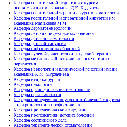
Кафедра госпитальной педиатрии с курсом
неонатологии им. академика Д.К. Кудаярова
Кафедра госпитальной терапии с курсом гематологии
Кафедра госпитальной и оперативной хирургии им.
академика Мамакеева М.М.
Кафедра дерматовенерологии
Кафедра детских инфекционых болезней
Кафедра детской стоматологии
Кафедра детской хирургии
Кафедра инфекционных болезней
Кафедра лучевой диагностики и лучевой терапии
Кафедра медицинской психологии, психиатрии и
наркологии
Кафедра неврологии и клинической генетики имени
академика А.М. Мурзалиева
Кафедра нейрохирургии
Кафедра онкологии
Кафедра ортопедической стоматологии
Кафедра офтальмологии
Кафедра пропедевтики внутренних болезней с курсом
эндокринологии и профпатологии
Кафедра пропедевтической хирургии
Кафедра пропедевтики детских болезней
Кафедра сестринского дела
Кафедра терапевтической стоматологии