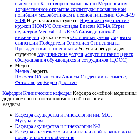
выпускной
Благотворительные акции
Мероприятия
Торжественное открытие скульптуры посвященной
погибшим медработникам в период пандемии Covid-19
ЗОЖ
Научная жизнь студента
Научные студенческие
кружки
НОМУС
Олимпиады
Enactus КГМА
Игры
педиатров
Medical skills
Клуб биомедицинской
инженерии
Доска почета
Отличники учебы
Лауреаты
стипендий
Победители Олимпиад
Стипендиаты
Президентские стипендиаты
Услуги и ресурсы для
студентов
Медицинские услуги
Услуги питания
Центр
обслуживания обучающихся и сотрудников (ЦООС)
Медиа
Медиа
Закрыть
Новости
Объявления
Анонсы
Студентам на заметку
Фотогалерея
Видео
Дарыгер
Кафедры
Клинические кафедры
Кафедра семейной медицины
додипломного и постдипломного образования
Разделы
Кафедра акушерства и гинекологии им. М.С.
Мусуралиева
Кафедра акушерства и гинекологии №2
Кафедра анестезиологии и интенсивной терапии до и
последипломного обучения