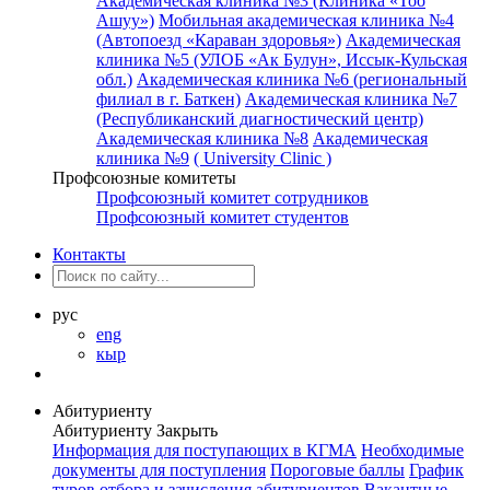
Академическая клиника №3 (Клиника «Тоо
Ашуу»)
Мобильная академическая клиника №4
(Автопоезд «Караван здоровья»)
Академическая
клиника №5 (УЛОБ «Ак Булун», Иссык-Кульская
обл.)
Академическая клиника №6 (региональный
филиал в г. Баткен)
Академическая клиника №7
(Республиканский диагностический центр)
Академическая клиника №8
Академическая
клиника №9
( University Clinic )
Профсоюзные комитеты
Профсоюзный комитет сотрудников
Профсоюзный комитет студентов
Контакты
рус
eng
кыр
Абитуриенту
Абитуриенту
Закрыть
Информация для поступающих в КГМА
Необходимые
документы для поступления
Пороговые баллы
График
туров отбора и зачисления абитуриентов
Вакантные