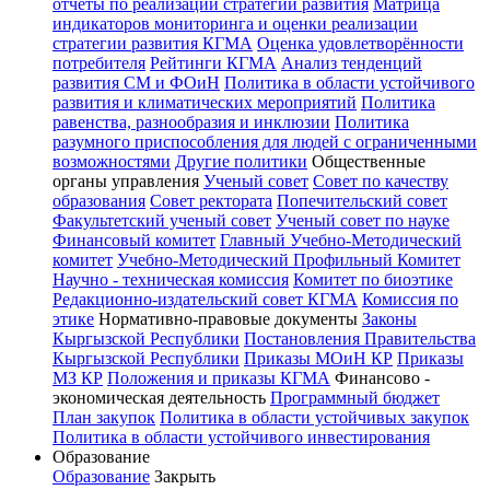
отчёты по реализации стратегии развития
Матрица
индикаторов мониторинга и оценки реализации
стратегии развития КГМА
Оценка удовлетворённости
потребителя
Рейтинги КГМА
Анализ тенденций
развития СМ и ФОиН
Политика в области устойчивого
развития и климатических мероприятий
Политика
равенства, разнообразия и инклюзии
Политика
разумного приспособления для людей с ограниченными
возможностями
Другие политики
Общественные
органы управления
Ученый совет
Совет по качеству
образования
Совет ректората
Попечительский совет
Факультетский ученый совет
Ученый совет по науке
Финансовый комитет
Главный Учебно-Методический
комитет
Учебно-Методический Профильный Комитет
Научно - техническая комиссия
Комитет по биоэтике
Редакционно-издательский совет КГМА
Комиссия по
этике
Нормативно-правовые документы
Законы
Кыргызской Республики
Постановления Правительства
Кыргызской Республики
Приказы МОиН КР
Приказы
МЗ КР
Положения и приказы КГМА
Финансово -
экономическая деятельность
Программный бюджет
План закупок
Политика в области устойчивых закупок
Политика в области устойчивого инвестирования
Образование
Образование
Закрыть