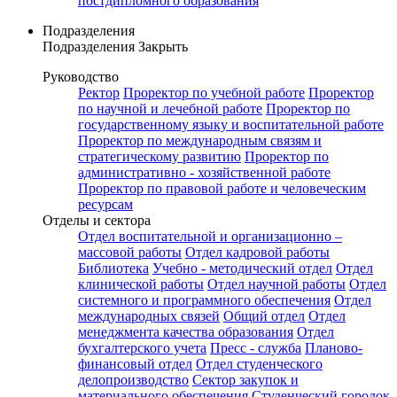
постдипломного образования
Подразделения
Подразделения
Закрыть
Руководство
Ректор
Проректор по учебной работе
Проректор
по научной и лечебной работе
Проректор по
государственному языку и воспитательной работе
Проректор по международным связям и
стратегическому развитию
Проректор по
административно - хозяйственной работе
Проректор по правовой работе и человеческим
ресурсам
Отделы и сектора
Отдел воспитательной и организационно –
массовой работы
Отдел кадровой работы
Библиотека
Учебно - методический отдел
Отдел
клинической работы
Отдел научной работы
Отдел
системного и программного обеспечения
Отдел
международных связей
Общий отдел
Отдел
менеджмента качества образования
Отдел
бухгалтерского учета
Пресс - служба
Планово-
финансовый отдел
Отдел студенческого
делопроизводство
Сектор закупок и
материального обеспечения
Студенческий городок