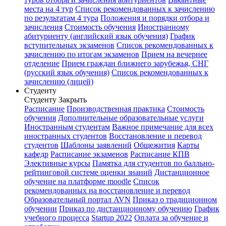
места на 4 тур
Список рекомендованных к зачислению
по результатам 4 тура
Положения и порядки отбора и
зачисления
Стоимость обучения
Иностранному
абитуриенту (английский язык обучения)
График
вступительных экзаменов
Список рекомендованных к
зачислению по итогам экзаменов
Прием на вечернее
отделение
Прием граждан ближнего зарубежья, СНГ
(русский язык обучения)
Список рекомендованных к
зачислению (лицей)
Студенту
Студенту
Закрыть
Расписание
Производственная практика
Стоимость
обучения
Дополнительные образовательные услуги
Иностранным студентам
Важное примечание для всех
иностранных студентов
Восстановление и перевод
студентов
Шаблоны заявлений
Общежития
Карты
кафедр
Расписание экзаменов
Расписание КПВ
Элективные курсы
Памятка для студентов по балльно-
рейтинговой системе оценки знаний
Дистанционное
обучение на платформе moodle
Список
рекомендованных на восстановление и перевод
Образовательный портал AVN
Приказ о традиционном
обучении
Приказ по дистанционному обучению
График
учебного процесса
Startup 2022
Оплата за обучение и