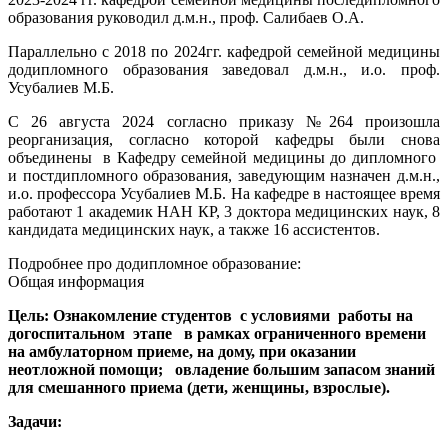
образования руководил д.м.н., проф. Салибаев О.А.
Параллельно с 2018 по 2024гг. кафедрой семейной медицины
додипломного образования заведовал д.м.н., и.о. проф.
Усубалиев М.Б.
С 26 августа 2024 согласно приказу №264 произошла
реорганизация, согласно которой кафедры были снова
объединены в Кафедру семейной медицины до дипломного
и постдипломного образования, заведующим назначен д.м.н.,
и.о. профессора Усубалиев М.Б. На кафедре в настоящее время
работают 1 академик НАН КР, 3 доктора медицинских наук, 8
кандидата медицинских наук, а также 16 ассистентов.
Подробнее про додипломное образование:
Общая информация
Цель: Ознакомление студентов с условиями работы на
догоспитальном этапе в рамках ограниченного времени
на амбулаторном приеме, на дому, при оказании
неотложной помощи; овладение большим запасом знаний
для смешанного приема (дети, женщины, взрослые).
Задачи: