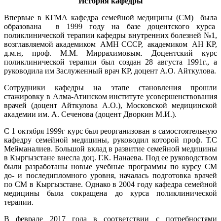
История кафедры
Впервые в КГМА кафедра семейной медицины (СМ) была
образована в 1999 году на базе доцентского курса
поликлинической терапии кафедры внутренних болезней №1,
возглавляемой академиком АМН СССР, академиком АН КР,
д.м.н, проф. М.М. Миррахимовым. Доцентский курс
поликлинической терапии был создан 28 августа 1991г., а
руководила им Заслуженный врач КР, доцент А.О. Айткулова.
Сотрудники кафедры на этапе становления прошли
стажировку в Алма-Атинском институте усовершенствования
врачей (доцент Айткулова А.О.), Московской медицинской
академии им. А. Сеченова (доцент Дворкин М.И.).
С 1 октября 1999г курс был реорганизован в самостоятельную
кафедру семейной медицины, руководил которой проф. Т.С
Мейманалиев. Большой вклад в развитие семейной медицины
в Кыргызстане внесла доц. Г.К. Нанаева. Под ее руководством
были разработаны новые учебные программы по курсу СМ
до- и последипломного уровня, началась подготовка врачей
по СМ в Кыргызстане. Однако в 2004 году кафедра семейной
медицины была сокращена до курса поликлинической
терапии.
В феврале 2017 года в соответствии с потребностями