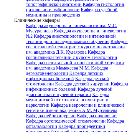
топографической анатомии
Кафедра гистологии,
цитологии и эмбриологии
Кафедра судебной
медицины и правоведения
Клинические кафедры
Кафедра акушерства и гинекологии им. М.С.
Мусуралиева
Кафедра акушерства и гинекологии
№2
Кафедра анестезиологии и интенсивной
терапии до и последипломного обучения
Кафедра
госпитальной педиатрии с курсом неонатологии
им. академика Д.К. Кудаярова
Кафедра
госпитальной терапии с курсом гематологии
Кафедра госпитальной и оперативной хирургии
им. академика Мамакеева М.М.
Кафедра
дерматовенерологии
Кафедра детских
инфекционых болезней
Кафедра детской
стоматологии
Кафедра детской хирургии
Кафедра
инфекционных болезней
Кафедра лучевой
диагностики и лучевой терапии
Кафедра
медицинской психологии, психиатрии и
наркологии
Кафедра неврологии и клинической
генетики имени академика А.М. Мурзалиева
Кафедра нейрохирургии
Кафедра онкологии
Кафедра ортопедической стоматологии
Кафедра
офтальмологии
Кафедра пропедевтики
внутренних болезней с курсом эндокринологии и