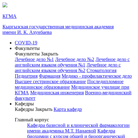
КГМА
Кыргызская государственная медицинская академия
имени И. К. Ахунбаева
COVID-19
Факультеты
Факультеты
Закрыть
Лечебное дело №1
Лечебное дело №2
Лечебное дело с
английским языком обучения №1
Лечебное дело с
английским языком обучения №2
Стоматология
Педиатрия
Фармация
Медико - профилактическое дело
Высшее сестринское образование
Последипломное
медицинское образование
Медицинское училище при
КГМА
Медицинская инженерия
Военно-медицинский
факультет
Кафедры
Кафедры
Закрыть
Карта кафедр
Главный корпус
Кафедра базисной и клинической фармакологии
имени академика М.Т. Нанаевой
Кафедра
биохимии с курсом общей и биоорганической