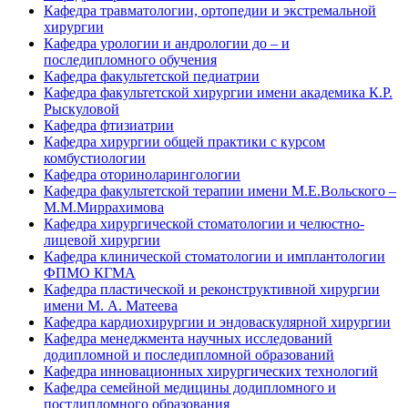
Кафедра травматологии, ортопедии и экстремальной
хирургии
Кафедра урологии и андрологии до – и
последипломного обучения
Кафедра факультетской педиатрии
Кафедра факультетской хирургии имени академика К.Р.
Рыскуловой
Кафедра фтизиатрии
Кафедра хирургии общей практики с курсом
комбустиологии
Кафедра оториноларингологии
Кафедра факультетской терапии имени М.Е.Вольского –
М.М.Миррахимова
Кафедра хирургической стоматологии и челюстно-
лицевой хирургии
Кафедра клинической стоматологии и имплантологии
ФПМО КГМА
Кафедра пластической и реконструктивной хирургии
имени М. А. Матеева
Кафедра кардиохирургии и эндоваскулярной хирургии
Кафедра менеджмента научных исследований
додипломной и последипломной образований
Кафедра инновационных хирургических технологий
Кафедра семейной медицины додипломного и
постдипломного образования