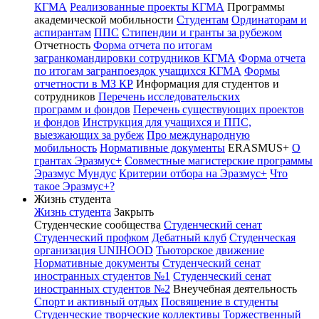
КГМА
Реализованные проекты КГМА
Программы
академической мобильности
Студентам
Ординаторам и
аспирантам
ППС
Стипендии и гранты за рубежом
Отчетность
Форма отчета по итогам
загранкомандировки сотрудников КГМА
Форма отчета
по итогам загранпоездок учащихся КГМА
Формы
отчетности в МЗ КР
Информация для студентов и
сотрудников
Перечень исследовательских
программ и фондов
Перечень существующих проектов
и фондов
Инструкция для учащихся и ППС,
выезжающих за рубеж
Про международную
мобильность
Нормативные документы
ERASMUS+
О
грантах Эразмус+
Совместные магистерские программы
Эразмус Мундус
Критерии отбора на Эразмус+
Что
такое Эразмус+?
Жизнь студента
Жизнь студента
Закрыть
Студенческие сообщества
Студенческий сенат
Студенческий профком
Дебатный клуб
Студенческая
организация UNIHOOD
Тьюторское движение
Нормативные документы
Студенческий сенат
иностранных студентов №1
Студенческий сенат
иностранных студентов №2
Внеучебная деятельность
Спорт и активный отдых
Посвящение в студенты
Студенческие творческие коллективы
Торжественный