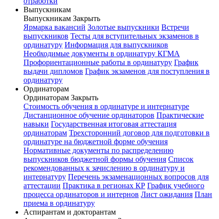
отработки
Выпускникам
Выпускникам
Закрыть
Ярмарка вакансий
Золотые выпускники
Встречи
выпускников
Тесты для вступительных экзаменов в
ординатуру
Информация для выпускников
Необходимые документы в ординатуру КГМА
Профориентационные работы в ординатуру
График
выдачи дипломов
График экзаменов для поступления в
ординатуру
Ординаторам
Ординаторам
Закрыть
Стоимость обучения в ординатуре и интернатуре
Дистанционное обучение ординаторов
Практические
навыки
Государственная итоговая аттестация
ординаторам
Трехсторонний договор для подготовки в
ординатуре на бюджетной форме обучения
Нормативные документы по распределению
выпускников бюджетной формы обучения
Список
рекомендованных к зачислению в ординатуру и
интернатуру
Перечень экзаменационных вопросов для
аттестации
Практика в регионах КР
График учебного
процесса ординаторов и интернов
Лист ожидания
План
приема в ординатуру
Аспирантам и докторантам