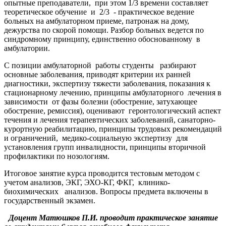
опытные преподаватели, при этом 1/3 времени составляет
теоретическое обучение и 2/3 - практическое ведение
больных на амбулаторном приеме, патронаж на дому,
дежурства по скорой помощи. Разбор больных ведется по
синдромному принципу, единственно обоснованному в
амбулатории.
С позиции амбулаторной работы студенты разбирают
основные заболевания, приводят критерии их ранней
диагностики, экспертизу тяжести заболевания, показания к
стационарному лечению, принципы амбулаторного лечения в
зависимости от фазы болезни (обострение, затухающее
обострение, ремиссия), оценивают геронтологический аспект
течения и лечения терапевтических заболеваний, санаторно-
курортную реабилитацию, принципы трудовых рекомендаций
и ограничений, медико-социальную экспертизу для
установления групп инвалидности, принципы вторичной
профилактики по нозологиям.
Итоговое занятие курса проводится тестовым методом с
учетом анализов, ЭКГ, ЭХО-КГ, ФКГ, клинико-
биохимических анализов. Вопросы предмета включены в
государственный экзамен.
Доцент Матюшков П.И. проводит практическое занятие