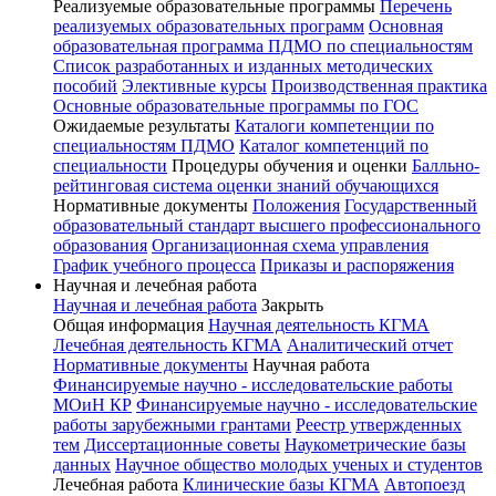
Реализуемые образовательные программы
Перечень
реализуемых образовательных программ
Основная
образовательная программа ПДМО по специальностям
Список разработанных и изданных методических
пособий
Элективные курсы
Производственная практика
Основные образовательные программы по ГОС
Ожидаемые результаты
Каталоги компетенции по
специальностям ПДМО
Каталог компетенций по
специальности
Процедуры обучения и оценки
Балльно-
рейтинговая система оценки знаний обучающихся
Нормативные документы
Положения
Государственный
образовательный стандарт высшего профессионального
образования
Организационная схема управления
График учебного процесса
Приказы и распоряжения
Научная и лечебная работа
Научная и лечебная работа
Закрыть
Общая информация
Научная деятельность КГМА
Лечебная деятельность КГМА
Аналитический отчет
Нормативные документы
Научная работа
Финансируемые научно - исследовательские работы
МОиН КР
Финансируемые научно - исследовательские
работы зарубежными грантами
Реестр утвержденных
тем
Диссертационные советы
Наукометрические базы
данных
Научное общество молодых ученых и студентов
Лечебная работа
Клинические базы КГМА
Автопоезд