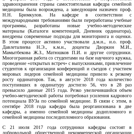
здравоохранения страны самостоятельная кафедра семейной
медицины была возрождена, а заведующим назначен проф.
Н.Н. Бримкулов. На кафедре в соответствии с
международными требованиями были переработаны учебные
программы, разработаны новые учебно-методические
материалы (Каталоги компетенций, Дневник ординатора),
внедрены современные подходы для мониторинга и оценки.
В этом процессе активно участвовали д.м.н., и.о. проф.
Давлеталиева Н.Э., к.м.н., доценты Дворкин М.И.,
Мамытбекова Ж.З., Матюшков П.И. и другие сотрудники.
Многогранная работа со студентами на базе научного кружка,
проведение «открытых встреч» с выпускниками, привлечение
студентов к организации конференций и съездов с участием
мировых лидеров семейной медицины привело к резкому
росту ординаторов. Так, в августе 2018 года количество
поступивших в ординатуру достигло 56, что в 28 раз
превысило данные 2015 года. Резко увеличившийся объем
учебно-методической работы потребовал усиления кадрового
потенциала ВУЗа по семейной медицине. В связи с этим, в
сентябре 2018 года кафедра была реорганизована в две
кафедры, а именно семейной медицины додипломного и
семейной медицины последипломного образования.
С 21 июля 2017 года сотрудники кафедры состоят в
добровольной общественной некоммерческой организации