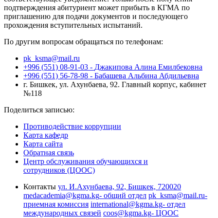
подтверждения абитуриент может прибыть в КГМА по
приглашению для подачи документов и последующего
прохождения вступительных испытаний.
По другим вопросам обращаться по телефонам:
pk_ksma@mail.ru
+996 (551) 08-91-03 -
Джакипова Алина Емилбековна
+996 (551) 56-78-98 -
Бабашева Альбина Абдильевна
г. Бишкек, ул. Ахунбаева, 92. Главный корпус, кабинет
№118
Поделиться записью:
Противодействие коррупции
Карта кафедр
Карта сайта
Обратная связь
Центр обслуживания обучающихся и
сотрудников (ЦООС)
Контакты
ул. И.Ахунбаева, 92, Бишкек, 720020
medacademia@kgma.kg
- общий отдел
pk_ksma@mail.ru
-
приемная комиссия
international@kgma.kg
- отдел
международных связей
coos@kgma.kg
- ЦООС