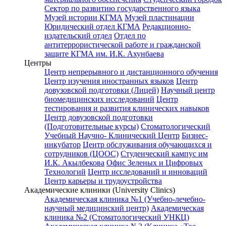
Сектор по развитию государственного языка
Музей истории КГМА
Музей пластинации
Юридический отдел КГМА
Редакционно-
издательский отдел
Отдел по
антитеррористической работе и гражданской
защите КГМА им. И.К. Ахунбаева
Центры
Центр непрерывного и дистанционного обучения
Центр изучения иностранных языков
Центр
довузовской подготовки (Лицей)
Научный центр
биомедицинских исследований
Центр
тестирования и развития клинических навыков
Центр довузовской подготовки
(Подготовительные курсы)
Стоматологический
Учебный Научно- Клинический Центр
Бизнес-
инкубатор
Центр обслуживания обучающихся и
сотрудников (ЦООС)
Студенческий кампус им
И.К. Акылбекова
Офис Зеленых и Цифровых
Технологий
Центр исследований и инноваций
Центр карьеры и трудоустройства
Академические клиники (University Clinics)
Академическая клиника №1 (Учебно-лечебно-
научный медицинский центр)
Академическая
клиника №2 (Стоматологический УНКЦ)