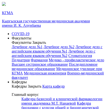
КГМА
Кыргызская государственная медицинская академия
имени И. К. Ахунбаева
COVID-19
Факультеты
Факультеты
Закрыть
Лечебное дело №1
Лечебное дело №2
Лечебное дело с
английским языком обучения №1
Лечебное дело с
английским языком обучения №2
Стоматология
Педиатрия
Фармация
Медико - профилактическое дело
Высшее сестринское образование
Последипломное
медицинское образование
Медицинское училище при
КГМА
Медицинская инженерия
Военно-медицинский
факультет
Кафедры
Кафедры
Закрыть
Карта кафедр
Главный корпус
Кафедра базисной и клинической фармакологии
имени академика М.Т. Нанаевой
Кафедра
биохимии с курсом общей и биоорганической