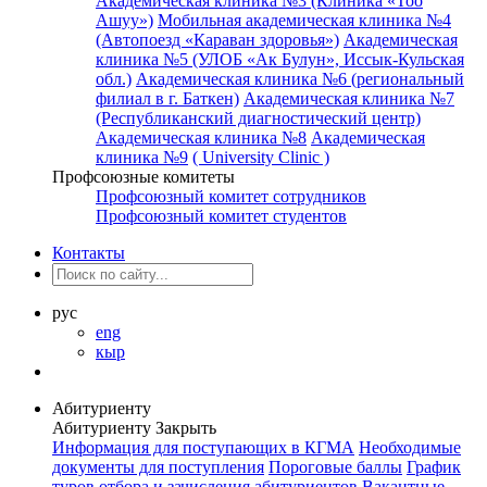
Академическая клиника №3 (Клиника «Тоо
Ашуу»)
Мобильная академическая клиника №4
(Автопоезд «Караван здоровья»)
Академическая
клиника №5 (УЛОБ «Ак Булун», Иссык-Кульская
обл.)
Академическая клиника №6 (региональный
филиал в г. Баткен)
Академическая клиника №7
(Республиканский диагностический центр)
Академическая клиника №8
Академическая
клиника №9
( University Clinic )
Профсоюзные комитеты
Профсоюзный комитет сотрудников
Профсоюзный комитет студентов
Контакты
рус
eng
кыр
Абитуриенту
Абитуриенту
Закрыть
Информация для поступающих в КГМА
Необходимые
документы для поступления
Пороговые баллы
График
туров отбора и зачисления абитуриентов
Вакантные