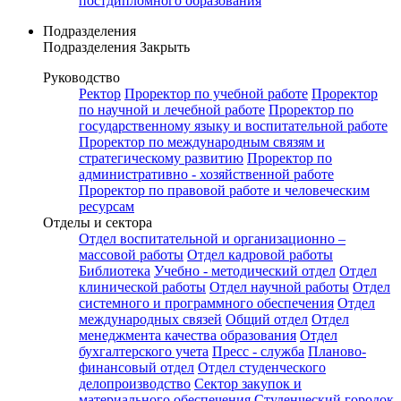
постдипломного образования
Подразделения
Подразделения
Закрыть
Руководство
Ректор
Проректор по учебной работе
Проректор
по научной и лечебной работе
Проректор по
государственному языку и воспитательной работе
Проректор по международным связям и
стратегическому развитию
Проректор по
административно - хозяйственной работе
Проректор по правовой работе и человеческим
ресурсам
Отделы и сектора
Отдел воспитательной и организационно –
массовой работы
Отдел кадровой работы
Библиотека
Учебно - методический отдел
Отдел
клинической работы
Отдел научной работы
Отдел
системного и программного обеспечения
Отдел
международных связей
Общий отдел
Отдел
менеджмента качества образования
Отдел
бухгалтерского учета
Пресс - служба
Планово-
финансовый отдел
Отдел студенческого
делопроизводство
Сектор закупок и
материального обеспечения
Студенческий городок