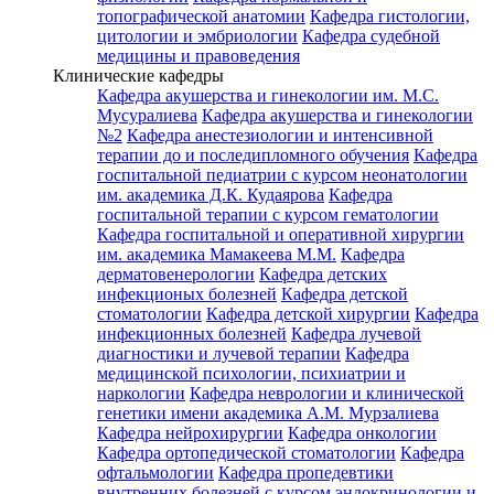
топографической анатомии
Кафедра гистологии,
цитологии и эмбриологии
Кафедра судебной
медицины и правоведения
Клинические кафедры
Кафедра акушерства и гинекологии им. М.С.
Мусуралиева
Кафедра акушерства и гинекологии
№2
Кафедра анестезиологии и интенсивной
терапии до и последипломного обучения
Кафедра
госпитальной педиатрии с курсом неонатологии
им. академика Д.К. Кудаярова
Кафедра
госпитальной терапии с курсом гематологии
Кафедра госпитальной и оперативной хирургии
им. академика Мамакеева М.М.
Кафедра
дерматовенерологии
Кафедра детских
инфекционых болезней
Кафедра детской
стоматологии
Кафедра детской хирургии
Кафедра
инфекционных болезней
Кафедра лучевой
диагностики и лучевой терапии
Кафедра
медицинской психологии, психиатрии и
наркологии
Кафедра неврологии и клинической
генетики имени академика А.М. Мурзалиева
Кафедра нейрохирургии
Кафедра онкологии
Кафедра ортопедической стоматологии
Кафедра
офтальмологии
Кафедра пропедевтики
внутренних болезней с курсом эндокринологии и