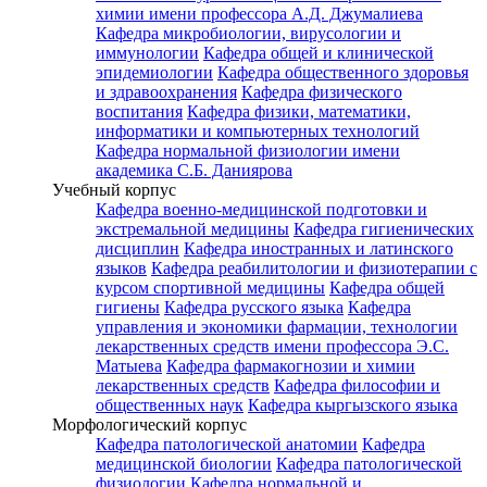
химии имени профессора А.Д. Джумалиева
Кафедра микробиологии, вирусологии и
иммунологии
Кафедра общей и клинической
эпидемиологии
Кафедра общественного здоровья
и здравоохранения
Кафедра физического
воспитания
Кафедра физики, математики,
информатики и компьютерных технологий
Кафедра нормальной физиологии имени
академика С.Б. Даниярова
Учебный корпус
Кафедра военно-медицинской подготовки и
экстремальной медицины
Кафедра гигиенических
дисциплин
Кафедра иностранных и латинского
языков
Кафедра реабилитологии и физиотерапии с
курсом спортивной медицины
Кафедра общей
гигиены
Кафедра русского языка
Кафедра
управления и экономики фармации, технологии
лекарственных средств имени профессора Э.С.
Матыева
Кафедра фармакогнозии и химии
лекарственных средств
Кафедра философии и
общественных наук
Кафедра кыргызского языка
Морфологический корпус
Кафедра патологической анатомии
Кафедра
медицинской биологии
Кафедра патологической
физиологии
Кафедра нормальной и