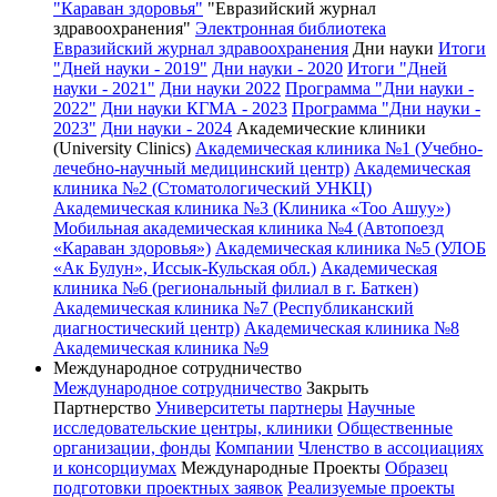
"Караван здоровья"
"Евразийский журнал
здравоохранения"
Электронная библиотека
Евразийский журнал здравоохранения
Дни науки
Итоги
"Дней науки - 2019"
Дни науки - 2020
Итоги "Дней
науки - 2021"
Дни науки 2022
Программа "Дни науки -
2022"
Дни науки КГМА - 2023
Программа "Дни науки -
2023"
Дни науки - 2024
Академические клиники
(University Clinics)
Академическая клиника №1 (Учебно-
лечебно-научный медицинский центр)
Академическая
клиника №2 (Стоматологический УНКЦ)
Академическая клиника №3 (Клиника «Тоо Ашуу»)
Мобильная академическая клиника №4 (Автопоезд
«Караван здоровья»)
Академическая клиника №5 (УЛОБ
«Ак Булун», Иссык-Кульская обл.)
Академическая
клиника №6 (региональный филиал в г. Баткен)
Академическая клиника №7 (Республиканский
диагностический центр)
Академическая клиника №8
Академическая клиника №9
Международное сотрудничество
Международное сотрудничество
Закрыть
Партнерство
Университеты партнеры
Научные
исследовательские центры, клиники
Общественные
организации, фонды
Компании
Членство в ассоциациях
и консорциумах
Международные Проекты
Образец
подготовки проектных заявок
Реализуемые проекты