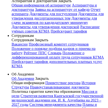
Аспирантам и докторантам
Закрыть
Общая информация об аспирантуре
Аспирантура и
докторантура
Заявка на аспирантуру от кафедр
Отчет
аспиранта
Документы для поступления
Документы для
утверждения диссертационных тем
Документы для
сдачи экзаменов по кандидатскому минимуму
Документы для утверждения докторской
Расписание
учёных советов КГМА
Прейскурант тарифов
Сотрудникам
Сотрудникам
Закрыть
Вакансии
Профсоюзный комитет сотрудников
Положение о порядке подбора кадров и приема на
работу
Рейтинг ППС
Словарь
Положение о
дифференцированной оплате труда сотрудников КГМА
Прейскурант тарифов дополнительных платных услуг
КГМА
Об Академии
Об Академии
Закрыть
Общая информация
Приветствие ректора
История
Структура
Правоустанавливающие документы
Политика гарантии качества образования
Миссия и
цели
Стратегия развития Кыргызской государственной
медицинской академии им. И. К. Ахунбаева на 2023 –
2027 годы
Система менеджмента качества
Планы и