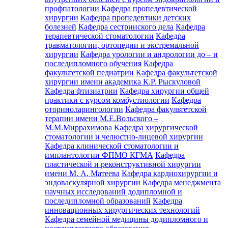
профпатологии
Кафедра пропедевтической
хирургии
Кафедра пропедевтики детских
болезней
Кафедра сестринского дела
Кафедра
терапевтической стоматологии
Кафедра
травматологии, ортопедии и экстремальной
хирургии
Кафедра урологии и андрологии до – и
последипломного обучения
Кафедра
факультетской педиатрии
Кафедра факультетской
хирургии имени академика К.Р. Рыскуловой
Кафедра фтизиатрии
Кафедра хирургии общей
практики с курсом комбустиологии
Кафедра
оториноларингологии
Кафедра факультетской
терапии имени М.Е.Вольского –
М.М.Миррахимова
Кафедра хирургической
стоматологии и челюстно-лицевой хирургии
Кафедра клинической стоматологии и
имплантологии ФПМО КГМА
Кафедра
пластической и реконструктивной хирургии
имени М. А. Матеева
Кафедра кардиохирургии и
эндоваскулярной хирургии
Кафедра менеджмента
научных исследований додипломной и
последипломной образований
Кафедра
инновационных хирургических технологий
Кафедра семейной медицины додипломного и