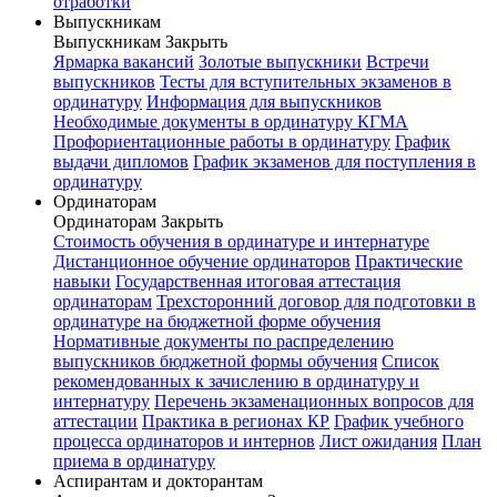
отработки
Выпускникам
Выпускникам
Закрыть
Ярмарка вакансий
Золотые выпускники
Встречи
выпускников
Тесты для вступительных экзаменов в
ординатуру
Информация для выпускников
Необходимые документы в ординатуру КГМА
Профориентационные работы в ординатуру
График
выдачи дипломов
График экзаменов для поступления в
ординатуру
Ординаторам
Ординаторам
Закрыть
Стоимость обучения в ординатуре и интернатуре
Дистанционное обучение ординаторов
Практические
навыки
Государственная итоговая аттестация
ординаторам
Трехсторонний договор для подготовки в
ординатуре на бюджетной форме обучения
Нормативные документы по распределению
выпускников бюджетной формы обучения
Список
рекомендованных к зачислению в ординатуру и
интернатуру
Перечень экзаменационных вопросов для
аттестации
Практика в регионах КР
График учебного
процесса ординаторов и интернов
Лист ожидания
План
приема в ординатуру
Аспирантам и докторантам