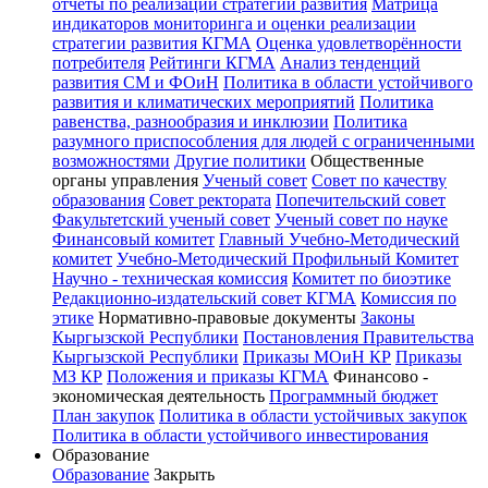
отчёты по реализации стратегии развития
Матрица
индикаторов мониторинга и оценки реализации
стратегии развития КГМА
Оценка удовлетворённости
потребителя
Рейтинги КГМА
Анализ тенденций
развития СМ и ФОиН
Политика в области устойчивого
развития и климатических мероприятий
Политика
равенства, разнообразия и инклюзии
Политика
разумного приспособления для людей с ограниченными
возможностями
Другие политики
Общественные
органы управления
Ученый совет
Совет по качеству
образования
Совет ректората
Попечительский совет
Факультетский ученый совет
Ученый совет по науке
Финансовый комитет
Главный Учебно-Методический
комитет
Учебно-Методический Профильный Комитет
Научно - техническая комиссия
Комитет по биоэтике
Редакционно-издательский совет КГМА
Комиссия по
этике
Нормативно-правовые документы
Законы
Кыргызской Республики
Постановления Правительства
Кыргызской Республики
Приказы МОиН КР
Приказы
МЗ КР
Положения и приказы КГМА
Финансово -
экономическая деятельность
Программный бюджет
План закупок
Политика в области устойчивых закупок
Политика в области устойчивого инвестирования
Образование
Образование
Закрыть