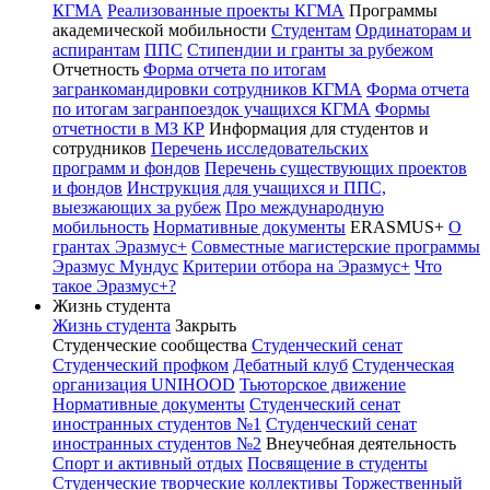
КГМА
Реализованные проекты КГМА
Программы
академической мобильности
Студентам
Ординаторам и
аспирантам
ППС
Стипендии и гранты за рубежом
Отчетность
Форма отчета по итогам
загранкомандировки сотрудников КГМА
Форма отчета
по итогам загранпоездок учащихся КГМА
Формы
отчетности в МЗ КР
Информация для студентов и
сотрудников
Перечень исследовательских
программ и фондов
Перечень существующих проектов
и фондов
Инструкция для учащихся и ППС,
выезжающих за рубеж
Про международную
мобильность
Нормативные документы
ERASMUS+
О
грантах Эразмус+
Совместные магистерские программы
Эразмус Мундус
Критерии отбора на Эразмус+
Что
такое Эразмус+?
Жизнь студента
Жизнь студента
Закрыть
Студенческие сообщества
Студенческий сенат
Студенческий профком
Дебатный клуб
Студенческая
организация UNIHOOD
Тьюторское движение
Нормативные документы
Студенческий сенат
иностранных студентов №1
Студенческий сенат
иностранных студентов №2
Внеучебная деятельность
Спорт и активный отдых
Посвящение в студенты
Студенческие творческие коллективы
Торжественный