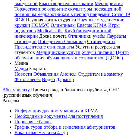
выпускной
Благотворительные акции
Мероприятия
Торжественное открытие скульптуры посвященной
погибшим медработникам в период пандемии Covid-19
ЗОЖ
Научная жизнь студента
Научные студенческие
кружки
НОМУС
Олимпиады
Enactus КГМА
Игры
педиатров
Medical skills
Клуб биомедицинской
инженерии
Доска почета
Отличники учебы
Лауреаты
стипендий
Победители Олимпиад
Стипендиаты
Президентские стипендиаты
Услуги и ресурсы для
студентов
Медицинские услуги
Услуги питания
Центр
обслуживания обучающихся и сотрудников (ЦООС)
Медиа
Медиа
Закрыть
Новости
Объявления
Анонсы
Студентам на заметку
Фотогалерея
Видео
Дарыгер
Абитуриенту
Прием граждан ближнего зарубежья, СНГ
(русский язык обучения)
Разделы
Информация для поступающих в КГМА
Необходимые документы для поступления
Пороговые баллы
График туров отбора и зачисления абитуриентов
Вакантные места на 4 тур