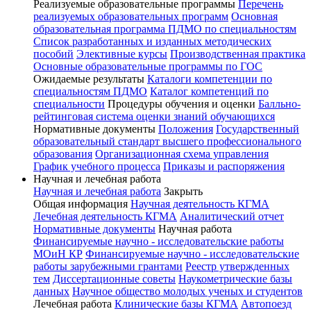
Реализуемые образовательные программы
Перечень
реализуемых образовательных программ
Основная
образовательная программа ПДМО по специальностям
Список разработанных и изданных методических
пособий
Элективные курсы
Производственная практика
Основные образовательные программы по ГОС
Ожидаемые результаты
Каталоги компетенции по
специальностям ПДМО
Каталог компетенций по
специальности
Процедуры обучения и оценки
Балльно-
рейтинговая система оценки знаний обучающихся
Нормативные документы
Положения
Государственный
образовательный стандарт высшего профессионального
образования
Организационная схема управления
График учебного процесса
Приказы и распоряжения
Научная и лечебная работа
Научная и лечебная работа
Закрыть
Общая информация
Научная деятельность КГМА
Лечебная деятельность КГМА
Аналитический отчет
Нормативные документы
Научная работа
Финансируемые научно - исследовательские работы
МОиН КР
Финансируемые научно - исследовательские
работы зарубежными грантами
Реестр утвержденных
тем
Диссертационные советы
Наукометрические базы
данных
Научное общество молодых ученых и студентов
Лечебная работа
Клинические базы КГМА
Автопоезд