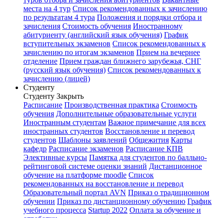
места на 4 тур
Список рекомендованных к зачислению
по результатам 4 тура
Положения и порядки отбора и
зачисления
Стоимость обучения
Иностранному
абитуриенту (английский язык обучения)
График
вступительных экзаменов
Список рекомендованных к
зачислению по итогам экзаменов
Прием на вечернее
отделение
Прием граждан ближнего зарубежья, СНГ
(русский язык обучения)
Список рекомендованных к
зачислению (лицей)
Студенту
Студенту
Закрыть
Расписание
Производственная практика
Стоимость
обучения
Дополнительные образовательные услуги
Иностранным студентам
Важное примечание для всех
иностранных студентов
Восстановление и перевод
студентов
Шаблоны заявлений
Общежития
Карты
кафедр
Расписание экзаменов
Расписание КПВ
Элективные курсы
Памятка для студентов по балльно-
рейтинговой системе оценки знаний
Дистанционное
обучение на платформе moodle
Список
рекомендованных на восстановление и перевод
Образовательный портал AVN
Приказ о традиционном
обучении
Приказ по дистанционному обучению
График
учебного процесса
Startup 2022
Оплата за обучение и