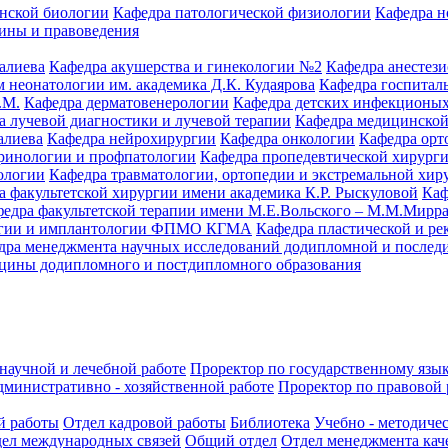
нской биологии
Кафедра патологической физиологии
Кафедра н
ины и правоведения
алиева
Кафедра акушерства и гинекологии №2
Кафедра анестез
 неонатологии им. академика Д.К. Кудаярова
Кафедра госпитал
.М.
Кафедра дерматовенерологии
Кафедра детских инфекционых
а лучевой диагностики и лучевой терапии
Кафедра медицинской
алиева
Кафедра нейрохирургии
Кафедра онкологии
Кафедра орт
кринологии и профпатологии
Кафедра пропедевтической хирург
ологии
Кафедра травматологии, ортопедии и экстремальной хир
а факультетской хирургии имени академика К.Р. Рыскуловой
Каф
едра факультетской терапии имени М.Е.Вольского – М.М.Мирр
логии и имплантологии ФПМО КГМА
Кафедра пластической и ре
дра менеджмента научных исследований додипломной и послед
цины додипломного и постдипломного образования
научной и лечебной работе
Проректор по государственному язык
дминистративно - хозяйственной работе
Проректор по правовой 
й работы
Отдел кадровой работы
Библиотека
Учебно - методиче
ел международных связей
Общий отдел
Отдел менеджмента кач