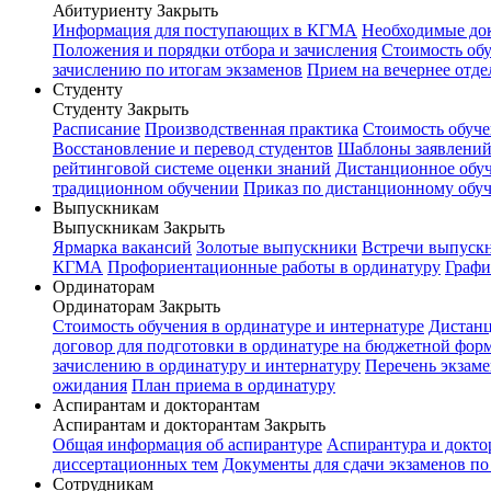
Абитуриенту
Закрыть
Информация для поступающих в КГМА
Необходимые до
Положения и порядки отбора и зачисления
Стоимость об
зачислению по итогам экзаменов
Прием на вечернее отде
Студенту
Студенту
Закрыть
Расписание
Производственная практика
Стоимость обуч
Восстановление и перевод студентов
Шаблоны заявлени
рейтинговой системе оценки знаний
Дистанционное обуч
традиционном обучении
Приказ по дистанционному обу
Выпускникам
Выпускникам
Закрыть
Ярмарка вакансий
Золотые выпускники
Встречи выпуск
КГМА
Профориентационные работы в ординатуру
Графи
Ординаторам
Ординаторам
Закрыть
Стоимость обучения в ординатуре и интернатуре
Дистанц
договор для подготовки в ординатуре на бюджетной фор
зачислению в ординатуру и интернатуру
Перечень экзаме
ожидания
План приема в ординатуру
Аспирантам и докторантам
Аспирантам и докторантам
Закрыть
Общая информация об аспирантуре
Аспирантура и докто
диссертационных тем
Документы для сдачи экзаменов п
Сотрудникам