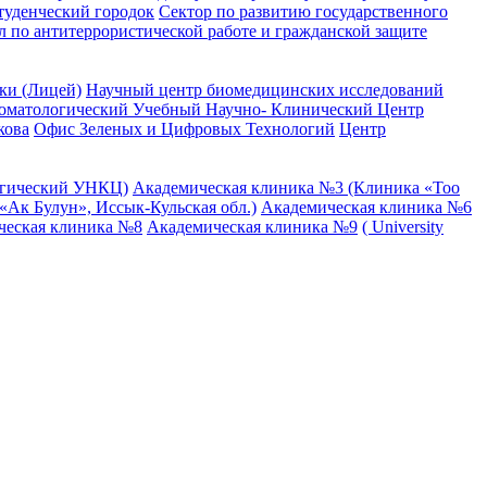
туденческий городок
Сектор по развитию государственного
л по антитеррористической работе и гражданской защите
ки (Лицей)
Научный центр биомедицинских исследований
оматологический Учебный Научно- Клинический Центр
кова
Офис Зеленых и Цифровых Технологий
Центр
огический УНКЦ)
Академическая клиника №3 (Клиника «Тоо
Ак Булун», Иссык-Кульская обл.)
Академическая клиника №6
ческая клиника №8
Академическая клиника №9
( University