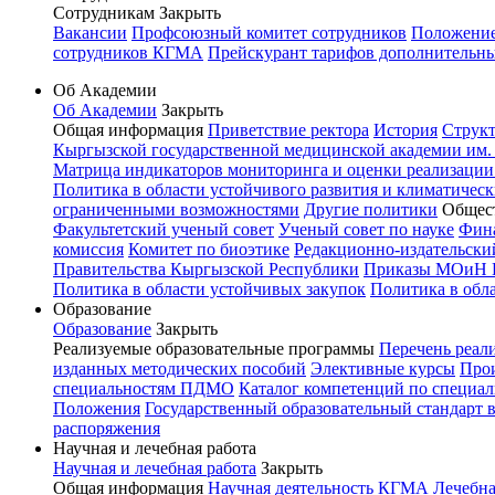
Сотрудникам
Закрыть
Вакансии
Профсоюзный комитет сотрудников
Положение 
сотрудников КГМА
Прейскурант тарифов дополнительн
Об Академии
Об Академии
Закрыть
Общая информация
Приветствие ректора
История
Структ
Кыргызской государственной медицинской академии им. И
Матрица индикаторов мониторинга и оценки реализации
Политика в области устойчивого развития и климатичес
ограниченными возможностями
Другие политики
Общес
Факультетский ученый совет
Ученый совет по науке
Фин
комиссия
Комитет по биоэтике
Редакционно-издательск
Правительства Кыргызской Республики
Приказы МОиН 
Политика в области устойчивых закупок
Политика в обл
Образование
Образование
Закрыть
Реализуемые образовательные программы
Перечень реал
изданных методических пособий
Элективные курсы
Прои
специальностям ПДМО
Каталог компетенций по специал
Положения
Государственный образовательный стандарт 
распоряжения
Научная и лечебная работа
Научная и лечебная работа
Закрыть
Общая информация
Научная деятельность КГМА
Лечебна