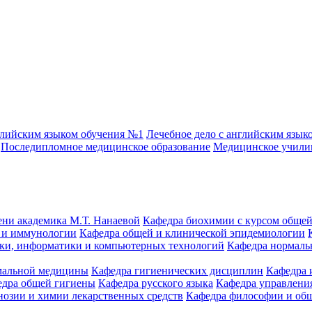
глийским языком обучения №1
Лечебное дело с английским язык
Последипломное медицинское образование
Медицинское учил
ени академика М.Т. Нанаевой
Кафедра биохимии с курсом общей
 и иммунологии
Кафедра общей и клинической эпидемиологии
ики, информатики и компьютерных технологий
Кафедра нормаль
емальной медицины
Кафедра гигиенических дисциплин
Кафедра 
едра общей гигиены
Кафедра русского языка
Кафедра управления
нозии и химии лекарственных средств
Кафедра философии и об