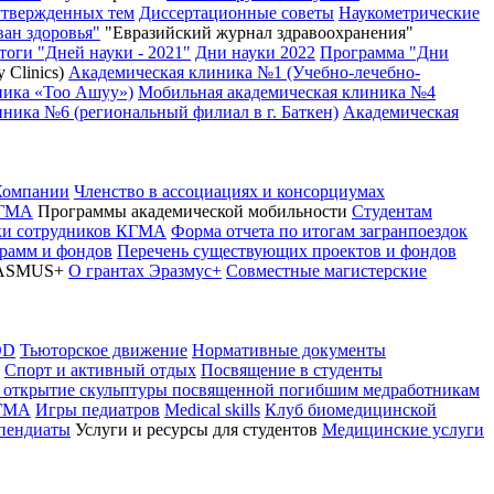
утвержденных тем
Диссертационные советы
Наукометрические
ван здоровья"
"Евразийский журнал здравоохранения"
тоги "Дней науки - 2021"
Дни науки 2022
Программа "Дни
 Clinics)
Академическая клиника №1 (Учебно-лечебно-
ника «Тоо Ашуу»)
Мобильная академическая клиника №4
ника №6 (региональный филиал в г. Баткен)
Академическая
Компании
Членство в ассоциациях и консорциумах
КГМА
Программы академической мобильности
Студентам
вки сотрудников КГМА
Форма отчета по итогам загранпоездок
грамм и фондов
Перечень существующих проектов и фондов
ASMUS+
О грантах Эразмус+
Совместные магистерские
OD
Тьюторское движение
Нормативные документы
Спорт и активный отдых
Посвящение в студенты
 открытие скульптуры посвященной погибшим медработникам
КГМА
Игры педиатров
Medical skills
Клуб биомедицинской
ипендиаты
Услуги и ресурсы для студентов
Медицинские услуги