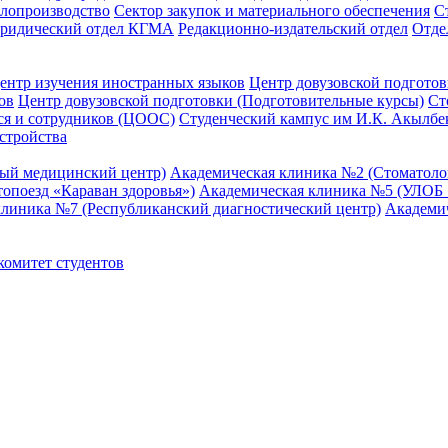
елопроизводство
Сектор закупок и материального обеспечения
С
ридический отдел КГМА
Редакционно-издательский отдел
Отде
ентр изучения иностранных языков
Центр довузовской подготов
ов
Центр довузовской подготовки (Подготовительные курсы)
Ст
я и сотрудников (ЦООС)
Студенческий кампус им И.К. Акылбе
стройства
ный медицинский центр)
Академическая клиника №2 (Стоматол
опоезд «Караван здоровья»)
Академическая клиника №5 (УЛОБ «
клиника №7 (Республиканский диагностический центр)
Академи
омитет студентов