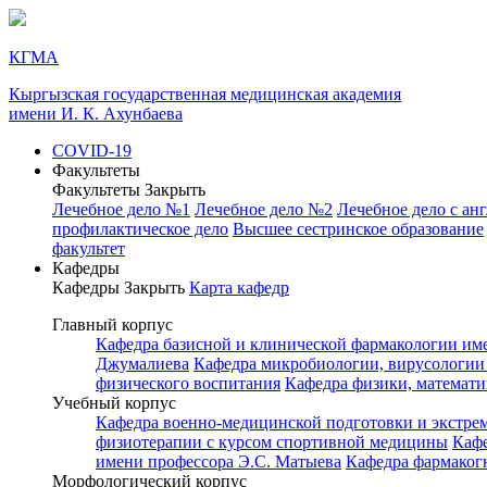
КГМА
Кыргызская государственная медицинская академия
имени И. К. Ахунбаева
COVID-19
Факультеты
Факультеты
Закрыть
Лечебное дело №1
Лечебное дело №2
Лечебное дело с ан
профилактическое дело
Высшее сестринское образование
факультет
Кафедры
Кафедры
Закрыть
Карта кафедр
Главный корпус
Кафедра базисной и клинической фармакологии им
Джумалиева
Кафедра микробиологии, вирусологии
физического воспитания
Кафедра физики, математ
Учебный корпус
Кафедра военно-медицинской подготовки и экстр
физиотерапии с курсом спортивной медицины
Каф
имени профессора Э.С. Матыева
Кафедра фармаког
Морфологический корпус