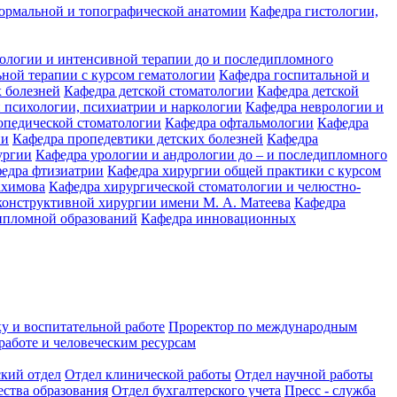
ормальной и топографической анатомии
Кафедра гистологии,
иологии и интенсивной терапии до и последипломного
ьной терапии с курсом гематологии
Кафедра госпитальной и
 болезней
Кафедра детской стоматологии
Кафедра детской
 психологии, психиатрии и наркологии
Кафедра неврологии и
опедической стоматологии
Кафедра офтальмологии
Кафедра
ии
Кафедра пропедевтики детских болезней
Кафедра
ургии
Кафедра урологии и андрологии до – и последипломного
едра фтизиатрии
Кафедра хирургии общей практики с курсом
ахимова
Кафедра хирургической стоматологии и челюстно-
конструктивной хирургии имени М. А. Матеева
Кафедра
ипломной образований
Кафедра инновационных
у и воспитательной работе
Проректор по международным
работе и человеческим ресурсам
ский отдел
Отдел клинической работы
Отдел научной работы
ества образования
Отдел бухгалтерского учета
Пресс - служба