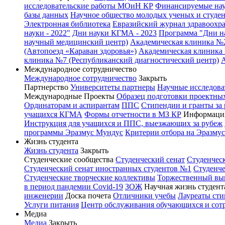
исследовательские работы МОиН КР
Финансируемые нау
базы данных
Научное общество молодых ученых и студе
Электронная библиотека
Евразийский журнал здравоохр
науки - 2022"
Дни науки КГМА - 2023
Программа "Дни на
научный медицинский центр)
Академическая клиника №
(Автопоезд «Караван здоровья»)
Академическая клиника 
клиника №7 (Республиканский диагностический центр)
Международное сотрудничество
Международное сотрудничество
Закрыть
Партнерство
Университеты партнеры
Научные исследова
Международные Проекты
Образец подготовки проектных
Ординаторам и аспирантам
ППС
Стипендии и гранты за
учащихся КГМА
Формы отчетности в МЗ КР
Информация
Инструкция для учащихся и ППС, выезжающих за рубеж
программы Эразмус Мундус
Критерии отбора на Эразму
Жизнь студента
Жизнь студента
Закрыть
Студенческие сообщества
Студенческий сенат
Студенчес
Студенческий сенат иностранных студентов №1
Студенче
Студенческие творческие коллективы
Торжественный вы
в период пандемии Covid-19
ЗОЖ
Научная жизнь студент
инженерии
Доска почета
Отличники учебы
Лауреаты ст
Услуги питания
Центр обслуживания обучающихся и со
Медиа
Медиа
Закрыть