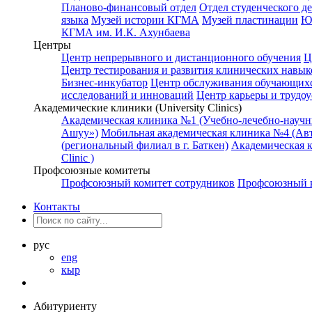
Планово-финансовый отдел
Отдел студенческого д
языка
Музей истории КГМА
Музей пластинации
Ю
КГМА им. И.К. Ахунбаева
Центры
Центр непрерывного и дистанционного обучения
Ц
Центр тестирования и развития клинических навык
Бизнес-инкубатор
Центр обслуживания обучающихс
исследований и инноваций
Центр карьеры и трудоу
Академические клиники (University Clinics)
Академическая клиника №1 (Учебно-лечебно-науч
Ашуу»)
Мобильная академическая клиника №4 (Авт
(региональный филиал в г. Баткен)
Академическая 
Clinic )
Профсоюзные комитеты
Профсоюзный комитет сотрудников
Профсоюзный к
Контакты
рус
eng
кыр
Абитуриенту