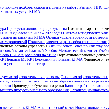
о порядке подбора кадров и приема на работу
Рейтинг ППС
Сл
ых платных услуг КГМА
ура
Правоустанавливающие документы
Политика гарантии каче
. К. Ахунбаева на 2023 – 2027 годы
Система менеджмента каче
 стратегии развития КГМА
Оценка удовлетворённости потребит
ких мероприятий
Политика равенства, разнообразия и инклюзии
твенные органы управления
Ученый совет
Совет по качеству об
ансовый комитет
Главный Учебно-Методический комитет
Учебн
ий совет КГМА
Комиссия по этике
Нормативно-правовые докуме
КР
Приказы МЗ КР
Положения и приказы КГМА
Финансово - э
асти устойчивого инвестирования
изуемых образовательных программ
Основная образовательная 
зводственная практика
Основные образовательные программы
ьности
Процедуры обучения и оценки
Балльно-рейтинговая сис
высшего профессионального образования
Организационная схем
я деятельность КГМА
Аналитический отчет
Нормативные доку