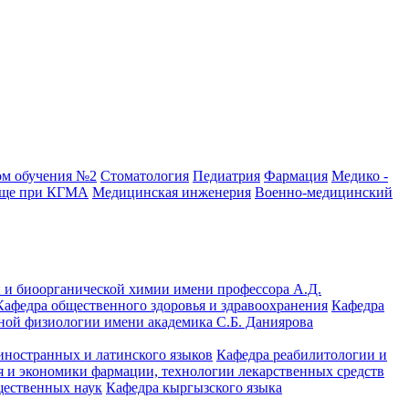
ом обучения №2
Стоматология
Педиатрия
Фармация
Медико -
ище при КГМА
Медицинская инженерия
Военно-медицинский
 и биоорганической химии имени профессора А.Д.
Кафедра общественного здоровья и здравоохранения
Кафедра
ной физиологии имени академика С.Б. Даниярова
иностранных и латинского языков
Кафедра реабилитологии и
 и экономики фармации, технологии лекарственных средств
щественных наук
Кафедра кыргызского языка