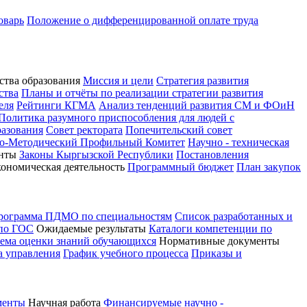
оварь
Положение о дифференцированной оплате труда
ства образования
Миссия и цели
Стратегия развития
ства
Планы и отчёты по реализации стратегии развития
еля
Рейтинги КГМА
Анализ тенденций развития СМ и ФОиН
Политика разумного приспособления для людей с
разования
Совет ректората
Попечительский совет
о-Методический Профильный Комитет
Научно - техническая
нты
Законы Кыргызской Республики
Постановления
кономическая деятельность
Программный бюджет
План закупок
программа ПДМО по специальностям
Список разработанных и
 по ГОС
Ожидаемые результаты
Каталоги компетенции по
тема оценки знаний обучающихся
Нормативные документы
а управления
График учебного процесса
Приказы и
менты
Научная работа
Финансируемые научно -