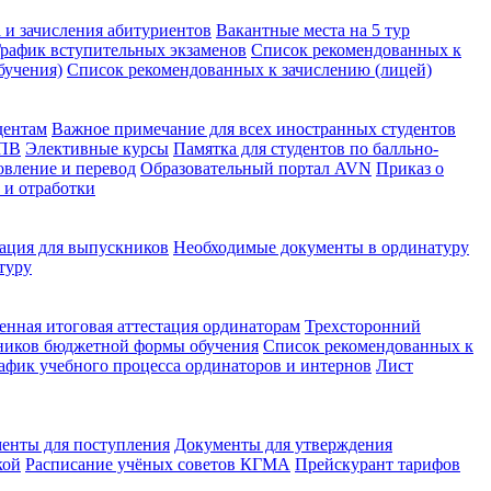
 и зачисления абитуриентов
Вакантные места на 5 тур
рафик вступительных экзаменов
Список рекомендованных к
бучения)
Список рекомендованных к зачислению (лицей)
дентам
Важное примечание для всех иностранных студентов
КПВ
Элективные курсы
Памятка для студентов по балльно-
овление и перевод
Образовательный портал AVN
Приказ о
 и отработки
ция для выпускников
Необходимые документы в ординатуру
туру
енная итоговая аттестация ординаторам
Трехсторонний
ников бюджетной формы обучения
Список рекомендованных к
афик учебного процесса ординаторов и интернов
Лист
енты для поступления
Документы для утверждения
кой
Расписание учёных советов КГМА
Прейскурант тарифов