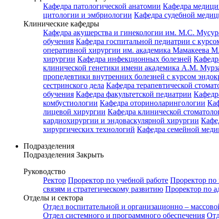
Кафедра патологической анатомии
Кафедра медици
цитологии и эмбриологии
Кафедра судебной медиц
Клинические кафедры
Кафедра акушерства и гинекологии им. М.С. Мусур
обучения
Кафедра госпитальной педиатрии с курсом
оперативной хирургии им. академика Мамакеева М
хирургии
Кафедра инфекционных болезней
Кафедр
клинической генетики имени академика А.М. Мурз
пропедевтики внутренних болезней с курсом эндо
сестринского дела
Кафедра терапевтической стомат
обучения
Кафедра факультетской педиатрии
Кафедр
комбустиологии
Кафедра оториноларингологии
Каф
лицевой хирургии
Кафедра клинической стомато
кардиохирургии и эндоваскулярной хирургии
Кафе
хирургических технологий
Кафедра семейной меди
Подразделения
Подразделения
Закрыть
Руководство
Ректор
Проректор по учебной работе
Проректор по 
связям и стратегическому развитию
Проректор по а
Отделы и сектора
Отдел воспитательной и организационно – массово
Отдел системного и программного обеспечения
Отд