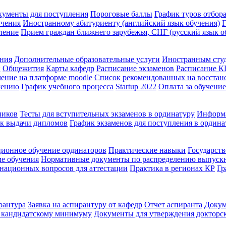
кументы для поступления
Пороговые баллы
График туров отбора
учения
Иностранному абитуриенту (английский язык обучения)
Г
ление
Прием граждан ближнего зарубежья, СНГ (русский язык о
ения
Дополнительные образовательные услуги
Иностранным сту
й
Общежития
Карты кафедр
Расписание экзаменов
Расписание 
ение на платформе moodle
Список рекомендованных на восстан
чению
График учебного процесса
Startup 2022
Оплата за обучение
ников
Тесты для вступительных экзаменов в ординатуру
Информа
к выдачи дипломов
График экзаменов для поступления в ордина
ионное обучение ординаторов
Практические навыки
Государств
ме обучения
Нормативные документы по распределению выпуск
национных вопросов для аттестации
Практика в регионах КР
Гр
рантура
Заявка на аспирантуру от кафедр
Отчет аспиранта
Докум
о кандидатскому минимуму
Документы для утверждения докторс