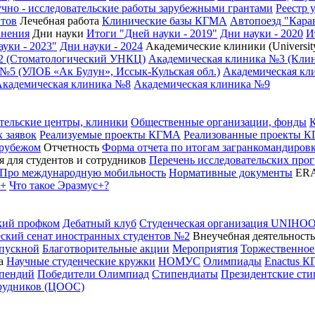
чно - исследовательские работы зарубежными грантами
Реестр 
нтов
Лечебная работа
Клинические базы КГМА
Автопоезд "Кара
анения
Дни науки
Итоги "Дней науки - 2019"
Дни науки - 2020
И
уки - 2023"
Дни науки - 2024
Академические клиники (University
2 (Стоматологический УНКЦ)
Академическая клиника №3 (Кли
№5 (УЛОБ «Ак Булун», Иссык-Кульская обл.)
Академическая кли
Академическая клиника №8
Академическая клиника №9
тельские центры, клиники
Общественные организации, фонды
 заявок
Реализуемые проекты КГМА
Реализованные проекты 
 рубежом
Отчетность
Форма отчета по итогам загранкомандиро
 для студентов и сотрудников
Перечень исследовательских про
Про международную мобильность
Нормативные документы
ER
с+
Что такое Эразмус+?
кий профком
Дебатный клуб
Студенческая организация UNIHO
ский сенат иностранных студентов №2
Внеучебная деятельность
пускной
Благотворительные акции
Мероприятия
Торжественное
а
Научные студенческие кружки
НОМУС
Олимпиады
Enactus 
ипендий
Победители Олимпиад
Стипендиаты
Президентские ст
трудников (ЦООС)