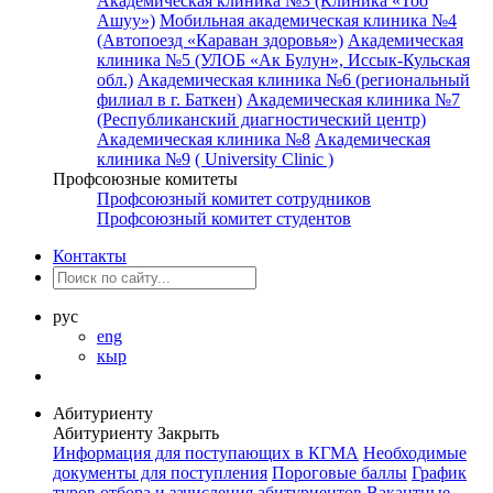
Академическая клиника №3 (Клиника «Тоо
Ашуу»)
Мобильная академическая клиника №4
(Автопоезд «Караван здоровья»)
Академическая
клиника №5 (УЛОБ «Ак Булун», Иссык-Кульская
обл.)
Академическая клиника №6 (региональный
филиал в г. Баткен)
Академическая клиника №7
(Республиканский диагностический центр)
Академическая клиника №8
Академическая
клиника №9
( University Clinic )
Профсоюзные комитеты
Профсоюзный комитет сотрудников
Профсоюзный комитет студентов
Контакты
рус
eng
кыр
Абитуриенту
Абитуриенту
Закрыть
Информация для поступающих в КГМА
Необходимые
документы для поступления
Пороговые баллы
График
туров отбора и зачисления абитуриентов
Вакантные