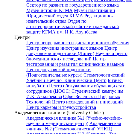
Сектор по развитию государственного языка
Музей истории КГМА
Музей пластинации
Юридический отдел КГМА
Редакционно-
издательский отдел
Отдел по
антитеррористической работе и гражданской
защите КГМА им. И.К. Ахунбаева
Центры
Центр непрерывного и дистанционного обучения
Центр изучения иностранных языков
Центр
довузовской подготовки (Лицей)
Научный центр
биомедицинских исследований
Центр
тестирования и развития клинических навыков
Центр довузовской подготовки
(Подготовительные курсы)
Стоматологический
Учебный Научно- Клинический Центр
Бизнес-
инкубатор
Центр обслуживания обучающихся и
сотрудников (ЦООС)
Студенческий кампус им
И.К. Акылбекова
Офис Зеленых и Цифровых
Технологий
Центр исследований и инноваций
Центр карьеры и трудоустройства
Академические клиники (University Clinics)
Академическая клиника №1 (Учебно-лечебно-
научный медицинский центр)
Академическая
клиника №2 (Стоматологический УНКЦ)