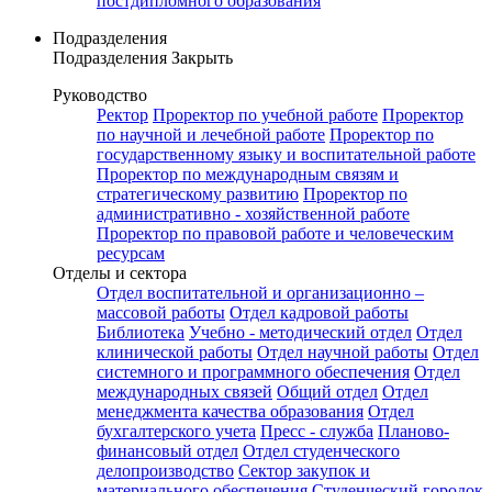
постдипломного образования
Подразделения
Подразделения
Закрыть
Руководство
Ректор
Проректор по учебной работе
Проректор
по научной и лечебной работе
Проректор по
государственному языку и воспитательной работе
Проректор по международным связям и
стратегическому развитию
Проректор по
административно - хозяйственной работе
Проректор по правовой работе и человеческим
ресурсам
Отделы и сектора
Отдел воспитательной и организационно –
массовой работы
Отдел кадровой работы
Библиотека
Учебно - методический отдел
Отдел
клинической работы
Отдел научной работы
Отдел
системного и программного обеспечения
Отдел
международных связей
Общий отдел
Отдел
менеджмента качества образования
Отдел
бухгалтерского учета
Пресс - служба
Планово-
финансовый отдел
Отдел студенческого
делопроизводство
Сектор закупок и
материального обеспечения
Студенческий городок