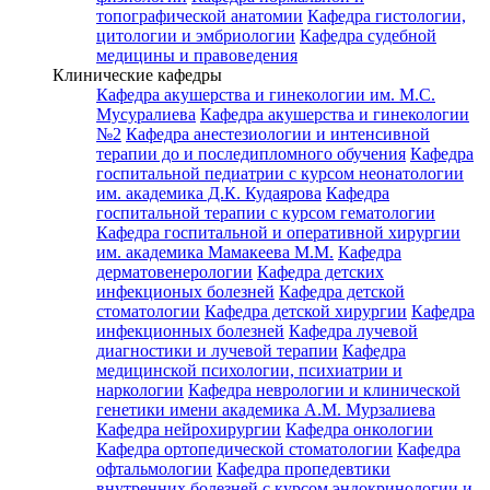
топографической анатомии
Кафедра гистологии,
цитологии и эмбриологии
Кафедра судебной
медицины и правоведения
Клинические кафедры
Кафедра акушерства и гинекологии им. М.С.
Мусуралиева
Кафедра акушерства и гинекологии
№2
Кафедра анестезиологии и интенсивной
терапии до и последипломного обучения
Кафедра
госпитальной педиатрии с курсом неонатологии
им. академика Д.К. Кудаярова
Кафедра
госпитальной терапии с курсом гематологии
Кафедра госпитальной и оперативной хирургии
им. академика Мамакеева М.М.
Кафедра
дерматовенерологии
Кафедра детских
инфекционых болезней
Кафедра детской
стоматологии
Кафедра детской хирургии
Кафедра
инфекционных болезней
Кафедра лучевой
диагностики и лучевой терапии
Кафедра
медицинской психологии, психиатрии и
наркологии
Кафедра неврологии и клинической
генетики имени академика А.М. Мурзалиева
Кафедра нейрохирургии
Кафедра онкологии
Кафедра ортопедической стоматологии
Кафедра
офтальмологии
Кафедра пропедевтики
внутренних болезней с курсом эндокринологии и