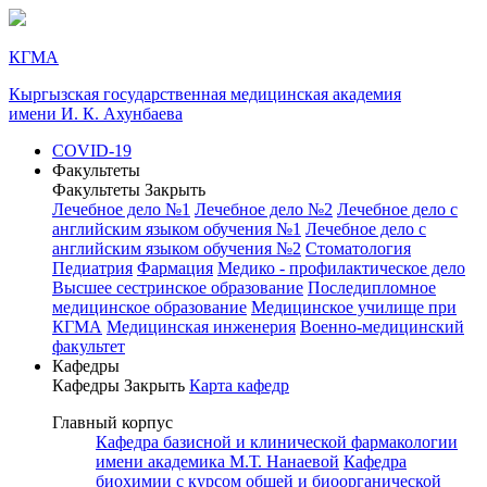
КГМА
Кыргызская государственная медицинская академия
имени И. К. Ахунбаева
COVID-19
Факультеты
Факультеты
Закрыть
Лечебное дело №1
Лечебное дело №2
Лечебное дело с
английским языком обучения №1
Лечебное дело с
английским языком обучения №2
Стоматология
Педиатрия
Фармация
Медико - профилактическое дело
Высшее сестринское образование
Последипломное
медицинское образование
Медицинское училище при
КГМА
Медицинская инженерия
Военно-медицинский
факультет
Кафедры
Кафедры
Закрыть
Карта кафедр
Главный корпус
Кафедра базисной и клинической фармакологии
имени академика М.Т. Нанаевой
Кафедра
биохимии с курсом общей и биоорганической