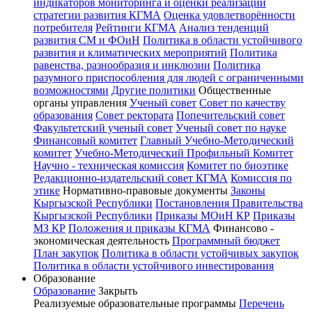
индикаторов мониторинга и оценки реализации
стратегии развития КГМА
Оценка удовлетворённости
потребителя
Рейтинги КГМА
Анализ тенденций
развития СМ и ФОиН
Политика в области устойчивого
развития и климатических мероприятий
Политика
равенства, разнообразия и инклюзии
Политика
разумного приспособления для людей с ограниченными
возможностями
Другие политики
Общественные
органы управления
Ученый совет
Совет по качеству
образования
Совет ректората
Попечительский совет
Факультетский ученый совет
Ученый совет по науке
Финансовый комитет
Главный Учебно-Методический
комитет
Учебно-Методический Профильный Комитет
Научно - техническая комиссия
Комитет по биоэтике
Редакционно-издательский совет КГМА
Комиссия по
этике
Нормативно-правовые документы
Законы
Кыргызской Республики
Постановления Правительства
Кыргызской Республики
Приказы МОиН КР
Приказы
МЗ КР
Положения и приказы КГМА
Финансово -
экономическая деятельность
Программный бюджет
План закупок
Политика в области устойчивых закупок
Политика в области устойчивого инвестирования
Образование
Образование
Закрыть
Реализуемые образовательные программы
Перечень