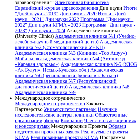
здравоохранения"
Электронная библиотека
Евразийский журнал здравоохранения
Дни науки
Итоги
"Дней науки - 2019"
Дни науки - 2020
Итоги "Дней
науки - 2021"
Дни науки 2022
Программа "Дни науки -
2022"
Дни науки КГМА - 2023
Программа "Дни науки -
2023"
Дни науки - 2024
Академические клиники
(University Clinics)
Академическая клиника №1 (Учебно-
лечебно-научный медицинский центр)
Академическая
клиника №2 (Стоматологический УНКЦ)
Академическая клиника №3 (Клиника «Тоо Ашуу»)
Мобильная академическая клиника №4 (Автопоезд
«Караван здоровья»)
Академическая клиника №5 (УЛОБ
«Ак Булун», Иссык-Кульская обл.)
Академическая
клиника №6 (региональный филиал в г. Баткен)
Академическая клиника №7 (Республиканский
диагностический центр)
Академическая клиника №8
Академическая клиника №9
Международное сотрудничество
Международное сотрудничество
Закрыть
Партнерство
Университеты партнеры
Научные
исследовательские центры, клиники
Общественные
организации, фонды
Компании
Членство в ассоциациях
и консорциумах
Международные Проекты
Образец
подготовки проектных заявок
Реализуемые проекты
КГМА
Реализованные проекты КГМА
Программы