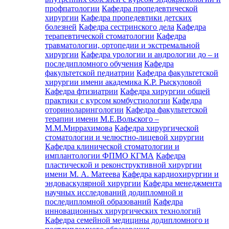
профпатологии
Кафедра пропедевтической
хирургии
Кафедра пропедевтики детских
болезней
Кафедра сестринского дела
Кафедра
терапевтической стоматологии
Кафедра
травматологии, ортопедии и экстремальной
хирургии
Кафедра урологии и андрологии до – и
последипломного обучения
Кафедра
факультетской педиатрии
Кафедра факультетской
хирургии имени академика К.Р. Рыскуловой
Кафедра фтизиатрии
Кафедра хирургии общей
практики с курсом комбустиологии
Кафедра
оториноларингологии
Кафедра факультетской
терапии имени М.Е.Вольского –
М.М.Миррахимова
Кафедра хирургической
стоматологии и челюстно-лицевой хирургии
Кафедра клинической стоматологии и
имплантологии ФПМО КГМА
Кафедра
пластической и реконструктивной хирургии
имени М. А. Матеева
Кафедра кардиохирургии и
эндоваскулярной хирургии
Кафедра менеджмента
научных исследований додипломной и
последипломной образований
Кафедра
инновационных хирургических технологий
Кафедра семейной медицины додипломного и