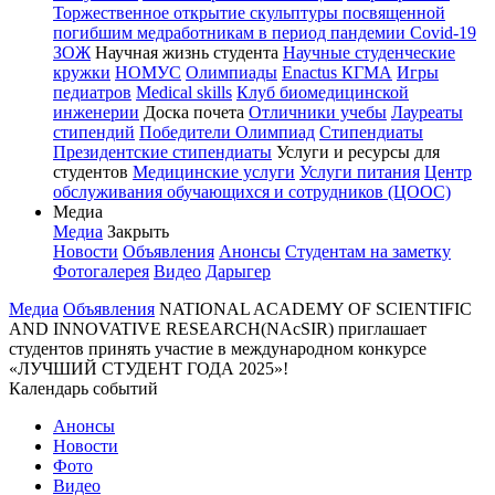
Торжественное открытие скульптуры посвященной
погибшим медработникам в период пандемии Covid-19
ЗОЖ
Научная жизнь студента
Научные студенческие
кружки
НОМУС
Олимпиады
Enactus КГМА
Игры
педиатров
Medical skills
Клуб биомедицинской
инженерии
Доска почета
Отличники учебы
Лауреаты
стипендий
Победители Олимпиад
Стипендиаты
Президентские стипендиаты
Услуги и ресурсы для
студентов
Медицинские услуги
Услуги питания
Центр
обслуживания обучающихся и сотрудников (ЦООС)
Медиа
Медиа
Закрыть
Новости
Объявления
Анонсы
Студентам на заметку
Фотогалерея
Видео
Дарыгер
Медиа
Объявления
NATIONAL ACADEMY OF SCIENTIFIC
AND INNOVATIVE RESEARCH(NAcSIR) приглашает
студентов принять участие в международном конкурсе
«ЛУЧШИЙ СТУДЕНТ ГОДА 2025»!
Календарь событий
Анонсы
Новости
Фото
Видео