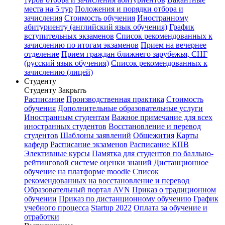
места на 5 тур
Положения и порядки отбора и
зачисления
Стоимость обучения
Иностранному
абитуриенту (английский язык обучения)
График
вступительных экзаменов
Список рекомендованных к
зачислению по итогам экзаменов
Прием на вечернее
отделение
Прием граждан ближнего зарубежья, СНГ
(русский язык обучения)
Список рекомендованных к
зачислению (лицей)
Студенту
Студенту
Закрыть
Расписание
Производственная практика
Стоимость
обучения
Дополнительные образовательные услуги
Иностранным студентам
Важное примечание для всех
иностранных студентов
Восстановление и перевод
студентов
Шаблоны заявлений
Общежития
Карты
кафедр
Расписание экзаменов
Расписание КПВ
Элективные курсы
Памятка для студентов по балльно-
рейтинговой системе оценки знаний
Дистанционное
обучение на платформе moodle
Список
рекомендованных на восстановление и перевод
Образовательный портал AVN
Приказ о традиционном
обучении
Приказ по дистанционному обучению
График
учебного процесса
Startup 2022
Оплата за обучение и
отработки