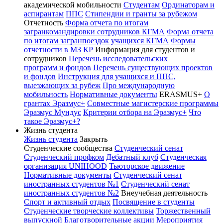
академической мобильности
Студентам
Ординаторам и
аспирантам
ППС
Стипендии и гранты за рубежом
Отчетность
Форма отчета по итогам
загранкомандировки сотрудников КГМА
Форма отчета
по итогам загранпоездок учащихся КГМА
Формы
отчетности в МЗ КР
Информация для студентов и
сотрудников
Перечень исследовательских
программ и фондов
Перечень существующих проектов
и фондов
Инструкция для учащихся и ППС,
выезжающих за рубеж
Про международную
мобильность
Нормативные документы
ERASMUS+
О
грантах Эразмус+
Совместные магистерские программы
Эразмус Мундус
Критерии отбора на Эразмус+
Что
такое Эразмус+?
Жизнь студента
Жизнь студента
Закрыть
Студенческие сообщества
Студенческий сенат
Студенческий профком
Дебатный клуб
Студенческая
организация UNIHOOD
Тьюторское движение
Нормативные документы
Студенческий сенат
иностранных студентов №1
Студенческий сенат
иностранных студентов №2
Внеучебная деятельность
Спорт и активный отдых
Посвящение в студенты
Студенческие творческие коллективы
Торжественный
выпускной
Благотворительные акции
Мероприятия