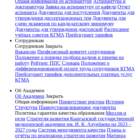
Общая информация об аспирантуре
Аспирантура и
докторантура
Заявка на аспирантуру от кафедр
Отчет
аспиранта
Документы для поступления
Документы для
утверждения диссертационных тем
Документы для
сдачи экзаменов по кандидатскому минимуму
Документы для утверждения докторской
Расписание
учёных советов КГМА
Прейскурант тарифов
Сотрудникам
Сотрудникам
Закрыть
Вакансии
Профсоюзный комитет сотрудников
Положение о порядке подбора кадров и приема на
работу
Рейтинг ППС
Словарь
Положение о
дифференцированной оплате труда сотрудников КГМА
Прейскурант тарифов дополнительных платных услуг
КГМА
Об Академии
Об Академии
Закрыть
Общая информация
Приветствие ректора
История
Структура
Правоустанавливающие документы
Политика гарантии качества образования
Миссия и
цели
Стратегия развития Кыргызской государственной
медицинской академии им. И. К. Ахунбаева на 2023 –
2027 годы
Система менеджмента качества
Планы и
отчёты по реализации стратегии развития
Матрица