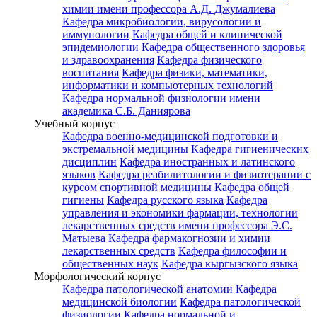
химии имени профессора А.Д. Джумалиева
Кафедра микробиологии, вирусологии и
иммунологии
Кафедра общей и клинической
эпидемиологии
Кафедра общественного здоровья
и здравоохранения
Кафедра физического
воспитания
Кафедра физики, математики,
информатики и компьютерных технологий
Кафедра нормальной физиологии имени
академика С.Б. Даниярова
Учебный корпус
Кафедра военно-медицинской подготовки и
экстремальной медицины
Кафедра гигиенических
дисциплин
Кафедра иностранных и латинского
языков
Кафедра реабилитологии и физиотерапии с
курсом спортивной медицины
Кафедра общей
гигиены
Кафедра русского языка
Кафедра
управления и экономики фармации, технологии
лекарственных средств имени профессора Э.С.
Матыева
Кафедра фармакогнозии и химии
лекарственных средств
Кафедра философии и
общественных наук
Кафедра кыргызского языка
Морфологический корпус
Кафедра патологической анатомии
Кафедра
медицинской биологии
Кафедра патологической
физиологии
Кафедра нормальной и