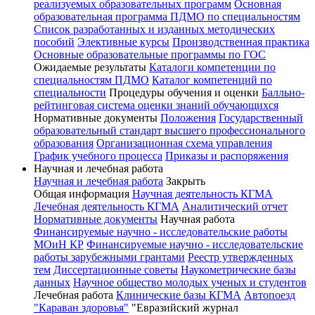
реализуемых образовательных программ
Основная
образовательная программа ПДМО по специальностям
Список разработанных и изданных методических
пособий
Элективные курсы
Производственная практика
Основные образовательные программы по ГОС
Ожидаемые результаты
Каталоги компетенции по
специальностям ПДМО
Каталог компетенций по
специальности
Процедуры обучения и оценки
Балльно-
рейтинговая система оценки знаний обучающихся
Нормативные документы
Положения
Государственный
образовательный стандарт высшего профессионального
образования
Организационная схема управления
График учебного процесса
Приказы и распоряжения
Научная и лечебная работа
Научная и лечебная работа
Закрыть
Общая информация
Научная деятельность КГМА
Лечебная деятельность КГМА
Аналитический отчет
Нормативные документы
Научная работа
Финансируемые научно - исследовательские работы
МОиН КР
Финансируемые научно - исследовательские
работы зарубежными грантами
Реестр утвержденных
тем
Диссертационные советы
Наукометрические базы
данных
Научное общество молодых ученых и студентов
Лечебная работа
Клинические базы КГМА
Автопоезд
"Караван здоровья"
"Евразийский журнал