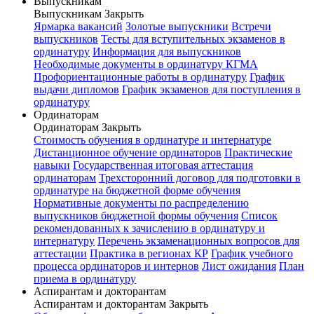
Выпускникам
Выпускникам
Закрыть
Ярмарка вакансий
Золотые выпускники
Встречи
выпускников
Тесты для вступительных экзаменов в
ординатуру
Информация для выпускников
Необходимые документы в ординатуру КГМА
Профориентационные работы в ординатуру
График
выдачи дипломов
График экзаменов для поступления в
ординатуру
Ординаторам
Ординаторам
Закрыть
Стоимость обучения в ординатуре и интернатуре
Дистанционное обучение ординаторов
Практические
навыки
Государственная итоговая аттестация
ординаторам
Трехсторонний договор для подготовки в
ординатуре на бюджетной форме обучения
Нормативные документы по распределению
выпускников бюджетной формы обучения
Список
рекомендованных к зачислению в ординатуру и
интернатуру
Перечень экзаменационных вопросов для
аттестации
Практика в регионах КР
График учебного
процесса ординаторов и интернов
Лист ожидания
План
приема в ординатуру
Аспирантам и докторантам
Аспирантам и докторантам
Закрыть