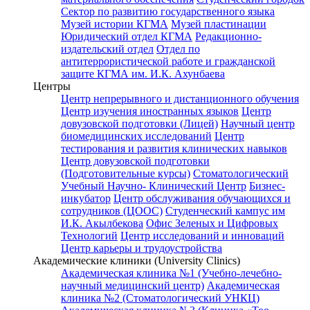
Сектор по развитию государственного языка
Музей истории КГМА
Музей пластинации
Юридический отдел КГМА
Редакционно-
издательский отдел
Отдел по
антитеррористической работе и гражданской
защите КГМА им. И.К. Ахунбаева
Центры
Центр непрерывного и дистанционного обучения
Центр изучения иностранных языков
Центр
довузовской подготовки (Лицей)
Научный центр
биомедицинских исследований
Центр
тестирования и развития клинических навыков
Центр довузовской подготовки
(Подготовительные курсы)
Стоматологический
Учебный Научно- Клинический Центр
Бизнес-
инкубатор
Центр обслуживания обучающихся и
сотрудников (ЦООС)
Студенческий кампус им
И.К. Акылбекова
Офис Зеленых и Цифровых
Технологий
Центр исследований и инноваций
Центр карьеры и трудоустройства
Академические клиники (University Clinics)
Академическая клиника №1 (Учебно-лечебно-
научный медицинский центр)
Академическая
клиника №2 (Стоматологический УНКЦ)