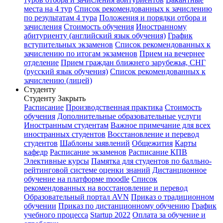
места на 4 тур
Список рекомендованных к зачислению
по результатам 4 тура
Положения и порядки отбора и
зачисления
Стоимость обучения
Иностранному
абитуриенту (английский язык обучения)
График
вступительных экзаменов
Список рекомендованных к
зачислению по итогам экзаменов
Прием на вечернее
отделение
Прием граждан ближнего зарубежья, СНГ
(русский язык обучения)
Список рекомендованных к
зачислению (лицей)
Студенту
Студенту
Закрыть
Расписание
Производственная практика
Стоимость
обучения
Дополнительные образовательные услуги
Иностранным студентам
Важное примечание для всех
иностранных студентов
Восстановление и перевод
студентов
Шаблоны заявлений
Общежития
Карты
кафедр
Расписание экзаменов
Расписание КПВ
Элективные курсы
Памятка для студентов по балльно-
рейтинговой системе оценки знаний
Дистанционное
обучение на платформе moodle
Список
рекомендованных на восстановление и перевод
Образовательный портал AVN
Приказ о традиционном
обучении
Приказ по дистанционному обучению
График
учебного процесса
Startup 2022
Оплата за обучение и