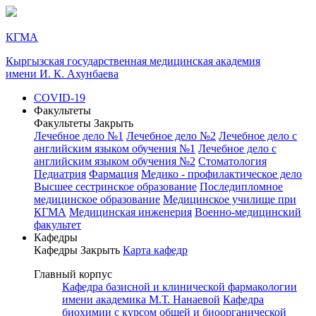
КГМА
Кыргызская государственная медицинская академия
имени И. К. Ахунбаева
COVID-19
Факультеты
Факультеты
Закрыть
Лечебное дело №1
Лечебное дело №2
Лечебное дело с
английским языком обучения №1
Лечебное дело с
английским языком обучения №2
Стоматология
Педиатрия
Фармация
Медико - профилактическое дело
Высшее сестринское образование
Последипломное
медицинское образование
Медицинское училище при
КГМА
Медицинская инженерия
Военно-медицинский
факультет
Кафедры
Кафедры
Закрыть
Карта кафедр
Главный корпус
Кафедра базисной и клинической фармакологии
имени академика М.Т. Нанаевой
Кафедра
биохимии с курсом общей и биоорганической