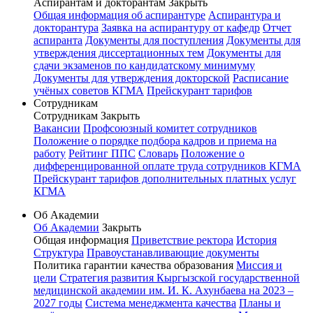
Аспирантам и докторантам
Закрыть
Общая информация об аспирантуре
Аспирантура и
докторантура
Заявка на аспирантуру от кафедр
Отчет
аспиранта
Документы для поступления
Документы для
утверждения диссертационных тем
Документы для
сдачи экзаменов по кандидатскому минимуму
Документы для утверждения докторской
Расписание
учёных советов КГМА
Прейскурант тарифов
Сотрудникам
Сотрудникам
Закрыть
Вакансии
Профсоюзный комитет сотрудников
Положение о порядке подбора кадров и приема на
работу
Рейтинг ППС
Словарь
Положение о
дифференцированной оплате труда сотрудников КГМА
Прейскурант тарифов дополнительных платных услуг
КГМА
Об Академии
Об Академии
Закрыть
Общая информация
Приветствие ректора
История
Структура
Правоустанавливающие документы
Политика гарантии качества образования
Миссия и
цели
Стратегия развития Кыргызской государственной
медицинской академии им. И. К. Ахунбаева на 2023 –
2027 годы
Система менеджмента качества
Планы и