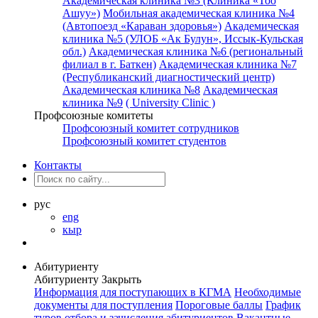
Академическая клиника №3 (Клиника «Тоо
Ашуу»)
Мобильная академическая клиника №4
(Автопоезд «Караван здоровья»)
Академическая
клиника №5 (УЛОБ «Ак Булун», Иссык-Кульская
обл.)
Академическая клиника №6 (региональный
филиал в г. Баткен)
Академическая клиника №7
(Республиканский диагностический центр)
Академическая клиника №8
Академическая
клиника №9
( University Clinic )
Профсоюзные комитеты
Профсоюзный комитет сотрудников
Профсоюзный комитет студентов
Контакты
рус
eng
кыр
Абитуриенту
Абитуриенту
Закрыть
Информация для поступающих в КГМА
Необходимые
документы для поступления
Пороговые баллы
График
туров отбора и зачисления абитуриентов
Вакантные