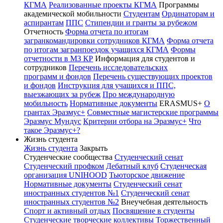
КГМА
Реализованные проекты КГМА
Программы
академической мобильности
Студентам
Ординаторам и
аспирантам
ППС
Стипендии и гранты за рубежом
Отчетность
Форма отчета по итогам
загранкомандировки сотрудников КГМА
Форма отчета
по итогам загранпоездок учащихся КГМА
Формы
отчетности в МЗ КР
Информация для студентов и
сотрудников
Перечень исследовательских
программ и фондов
Перечень существующих проектов
и фондов
Инструкция для учащихся и ППС,
выезжающих за рубеж
Про международную
мобильность
Нормативные документы
ERASMUS+
О
грантах Эразмус+
Совместные магистерские программы
Эразмус Мундус
Критерии отбора на Эразмус+
Что
такое Эразмус+?
Жизнь студента
Жизнь студента
Закрыть
Студенческие сообщества
Студенческий сенат
Студенческий профком
Дебатный клуб
Студенческая
организация UNIHOOD
Тьюторское движение
Нормативные документы
Студенческий сенат
иностранных студентов №1
Студенческий сенат
иностранных студентов №2
Внеучебная деятельность
Спорт и активный отдых
Посвящение в студенты
Студенческие творческие коллективы
Торжественный