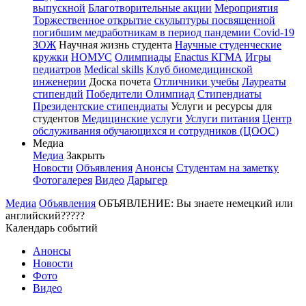
выпускной
Благотворительные акции
Мероприятия
Торжественное открытие скульптуры посвященной
погибшим медработникам в период пандемии Covid-19
ЗОЖ
Научная жизнь студента
Научные студенческие
кружки
НОМУС
Олимпиады
Enactus КГМА
Игры
педиатров
Medical skills
Клуб биомедицинской
инженерии
Доска почета
Отличники учебы
Лауреаты
стипендий
Победители Олимпиад
Стипендиаты
Президентские стипендиаты
Услуги и ресурсы для
студентов
Медицинские услуги
Услуги питания
Центр
обслуживания обучающихся и сотрудников (ЦООС)
Медиа
Медиа
Закрыть
Новости
Объявления
Анонсы
Студентам на заметку
Фотогалерея
Видео
Дарыгер
Медиа
Объявления
ОБЪЯВЛЕНИЕ: Вы знаете немецкий или
английский?????
Календарь событий
Анонсы
Новости
Фото
Видео