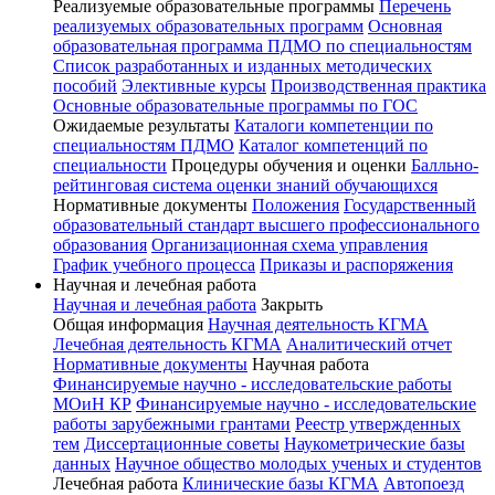
Реализуемые образовательные программы
Перечень
реализуемых образовательных программ
Основная
образовательная программа ПДМО по специальностям
Список разработанных и изданных методических
пособий
Элективные курсы
Производственная практика
Основные образовательные программы по ГОС
Ожидаемые результаты
Каталоги компетенции по
специальностям ПДМО
Каталог компетенций по
специальности
Процедуры обучения и оценки
Балльно-
рейтинговая система оценки знаний обучающихся
Нормативные документы
Положения
Государственный
образовательный стандарт высшего профессионального
образования
Организационная схема управления
График учебного процесса
Приказы и распоряжения
Научная и лечебная работа
Научная и лечебная работа
Закрыть
Общая информация
Научная деятельность КГМА
Лечебная деятельность КГМА
Аналитический отчет
Нормативные документы
Научная работа
Финансируемые научно - исследовательские работы
МОиН КР
Финансируемые научно - исследовательские
работы зарубежными грантами
Реестр утвержденных
тем
Диссертационные советы
Наукометрические базы
данных
Научное общество молодых ученых и студентов
Лечебная работа
Клинические базы КГМА
Автопоезд