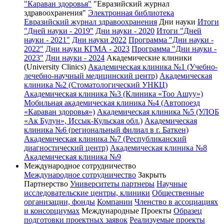
"Караван здоровья"
"Евразийский журнал
здравоохранения"
Электронная библиотека
Евразийский журнал здравоохранения
Дни науки
Итоги
"Дней науки - 2019"
Дни науки - 2020
Итоги "Дней
науки - 2021"
Дни науки 2022
Программа "Дни науки -
2022"
Дни науки КГМА - 2023
Программа "Дни науки -
2023"
Дни науки - 2024
Академические клиники
(University Clinics)
Академическая клиника №1 (Учебно-
лечебно-научный медицинский центр)
Академическая
клиника №2 (Стоматологический УНКЦ)
Академическая клиника №3 (Клиника «Тоо Ашуу»)
Мобильная академическая клиника №4 (Автопоезд
«Караван здоровья»)
Академическая клиника №5 (УЛОБ
«Ак Булун», Иссык-Кульская обл.)
Академическая
клиника №6 (региональный филиал в г. Баткен)
Академическая клиника №7 (Республиканский
диагностический центр)
Академическая клиника №8
Академическая клиника №9
Международное сотрудничество
Международное сотрудничество
Закрыть
Партнерство
Университеты партнеры
Научные
исследовательские центры, клиники
Общественные
организации, фонды
Компании
Членство в ассоциациях
и консорциумах
Международные Проекты
Образец
подготовки проектных заявок
Реализуемые проекты