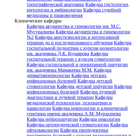
топографической анатомии
Кафедра гистологии,
цитологии и эмбриологии
Кафедра судебной
медицины и правоведения
Клинические кафедры
Кафедра акушерства и гинекологии им. М.С.
Мусуралиева
Кафедра акушерства и гинекологии
№2
Кафедра анестезиологии и интенсивной
терапии до и последипломного обучения
Кафедра
госпитальной педиатрии с курсом неонатологии
им. академика Д.К. Кудаярова
Кафедра
госпитальной терапии с курсом гематологии
Кафедра госпитальной и оперативной хирургии
им. академика Мамакеева М.М.
Кафедра
дерматовенерологии
Кафедра детских
инфекционых болезней
Кафедра детской
стоматологии
Кафедра детской хирургии
Кафедра
инфекционных болезней
Кафедра лучевой
диагностики и лучевой терапии
Кафедра
медицинской психологии, психиатрии и
наркологии
Кафедра неврологии и клинической
генетики имени академика А.М. Мурзалиева
Кафедра нейрохирургии
Кафедра онкологии
Кафедра ортопедической стоматологии
Кафедра
офтальмологии
Кафедра пропедевтики
внутренних болезней с курсом эндокринологии и