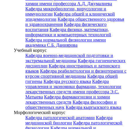
химии имени профессора А.Д. Джумалиева
Кафедра микробиологии, вирусологии и
иммунологии
Кафедра общей и клинической
эпидемиологии
Кафедра общественного здоровья
и здравоохранения
Кафедра физического
воспитания
Кафедра физики, математики,
информатики и компьютерных технологий
Кафедра нормальной физиологии имени
академика С.Б. Даниярова
Учебный корпус
Кафедра военно-медицинской подготовки и
экстремальной медицины
Кафедра гигиенических
дисциплин
Кафедра иностранных и латинского
языков
Кафедра реабилитологии и физиотерапии с
курсом спортивной медицины
Кафедра общей
гигиены
Кафедра русского языка
Кафедра
управления и экономики фармации, технологии
лекарственных средств имени профессора Э.С.
Матыева
Кафедра фармакогнозии и химии
лекарственных средств
Кафедра философии и
общественных наук
Кафедра кыргызского языка
Морфологический корпус
Кафедра патологической анатомии
Кафедра
медицинской биологии
Кафедра патологической
физиологии
Кафедра нормальной и