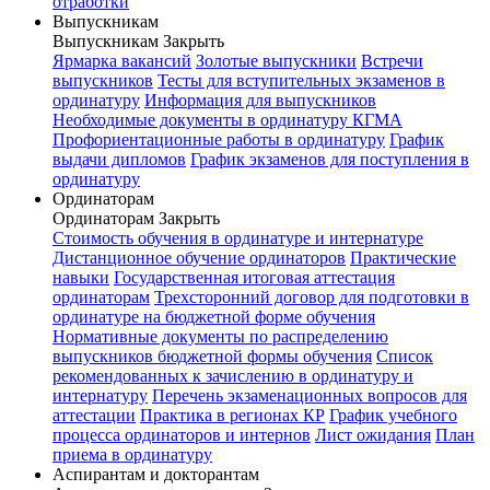
отработки
Выпускникам
Выпускникам
Закрыть
Ярмарка вакансий
Золотые выпускники
Встречи
выпускников
Тесты для вступительных экзаменов в
ординатуру
Информация для выпускников
Необходимые документы в ординатуру КГМА
Профориентационные работы в ординатуру
График
выдачи дипломов
График экзаменов для поступления в
ординатуру
Ординаторам
Ординаторам
Закрыть
Стоимость обучения в ординатуре и интернатуре
Дистанционное обучение ординаторов
Практические
навыки
Государственная итоговая аттестация
ординаторам
Трехсторонний договор для подготовки в
ординатуре на бюджетной форме обучения
Нормативные документы по распределению
выпускников бюджетной формы обучения
Список
рекомендованных к зачислению в ординатуру и
интернатуру
Перечень экзаменационных вопросов для
аттестации
Практика в регионах КР
График учебного
процесса ординаторов и интернов
Лист ожидания
План
приема в ординатуру
Аспирантам и докторантам