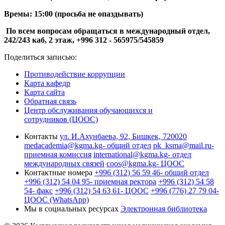
Времы: 15:00 (просьба не опаздывать)
По всем вопросам обращаться в международный отдел,
242/243 каб, 2 этаж,
+996 312 - 565975/
545859
Поделиться записью:
Противодействие коррупции
Карта кафедр
Карта сайта
Обратная связь
Центр обслуживания обучающихся и
сотрудников (ЦООС)
Контакты
ул. И.Ахунбаева, 92, Бишкек, 720020
medacademia@kgma.kg
- общий отдел
pk_ksma@mail.ru
-
приемная комиссия
international@kgma.kg
- отдел
международных связей
coos@kgma.kg
- ЦООС
Контактные номера
+996 (312) 56 59 46
- общий отдел
+996 (312) 54 04 95
- приемная ректора
+996 (312) 54 58
54
- факс
+996 (312) 54 63 61
- ЦООС
+996 (776) 27 79 04
-
ЦООС (WhatsApp)
Мы в социальных ресурсах
Электронная библиотека