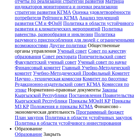
отчёты по реализации стратегии развития
Матрица
индикаторов мониторинга и оценки реализации
стратегии развития КГМА
Оценка удовлетворённости
потребителя
Рейтинги КГМА
Анализ тенденций
развития СМ и ФОиН
Политика в области устойчивого
развития и климатических мероприятий
Политика
равенства, разнообразия и инклюзии
Политика
разумного приспособления для людей с ограниченными
возможностями
Другие политики
Общественные
органы управления
Ученый совет
Совет по качеству
образования
Совет ректората
Попечительский совет
Факультетский ученый совет
Ученый совет по науке
Финансовый комитет
Главный Учебно-Методический
комитет
Учебно-Методический Профильный Комитет
Научно - техническая комиссия
Комитет по биоэтике
Редакционно-издательский совет КГМА
Комиссия по
этике
Нормативно-правовые документы
Законы
Кыргызской Республики
Постановления Правительства
Кыргызской Республики
Приказы МОиН КР
Приказы
МЗ КР
Положения и приказы КГМА
Финансово -
экономическая деятельность
Программный бюджет
План закупок
Политика в области устойчивых закупок
Политика в области устойчивого инвестирования
Образование
Образование
Закрыть