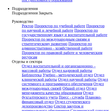
постдипломного образования
Подразделения
Подразделения
Закрыть
Руководство
Ректор
Проректор по учебной работе
Проректор
по научной и лечебной работе
Проректор по
государственному языку и воспитательной работе
Проректор по международным связям и
стратегическому развитию
Проректор по
административно - хозяйственной работе
Проректор по правовой работе и человеческим
ресурсам
Отделы и сектора
Отдел воспитательной и организационно –
массовой работы
Отдел кадровой работы
Библиотека
Учебно - методический отдел
Отдел
клинической работы
Отдел научной работы
Отдел
системного и программного обеспечения
Отдел
международных связей
Общий отдел
Отдел
менеджмента качества образования
Отдел
бухгалтерского учета
Пресс - служба
Планово-
финансовый отдел
Отдел студенческого
делопроизводство
Сектор закупок и
материального обеспечения
Студенческий городок