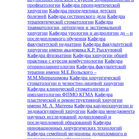
профпатологии
Кафедра пропедевтической
хирургии
Кафедра пропедевтики детских
болезней
Кафедра сестринского дела
Кафедра
терапевтической стоматологии
Кафедра
травматологии, ортопедии и экстремальной
хирургии
Кафедра урологии и андрологии до – и
последипломного обучения
Кафедра
факультетской педиатрии
Кафедра факультетской
хирургии имени академика К.Р. Рыскуловой
Кафедра фтизиатрии
Кафедра хирургии общей
практики с курсом комбустиологии
Кафедра
оториноларингологии
Кафедра факультетской
терапии имени М.Е.Вольского –
М.М.Миррахимова
Кафедра хирургической
стоматологии и челюстно-лицевой хирургии
Кафедра клинической стоматологии и
имплантологии ФПМО КГМА
Кафедра
пластической и реконструктивной хирургии
имени М. А. Матеева
Кафедра кардиохирургии и
эндоваскулярной хирургии
Кафедра менеджмента
научных исследований додипломной и
последипломной образований
Кафедра
инновационных хирургических технологий
Кафедра семейной медицины додипломного и