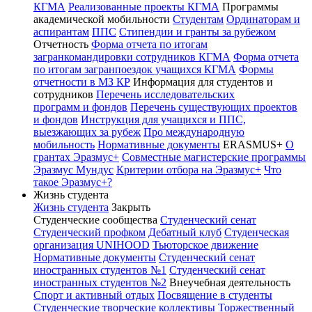
КГМА
Реализованные проекты КГМА
Программы
академической мобильности
Студентам
Ординаторам и
аспирантам
ППС
Стипендии и гранты за рубежом
Отчетность
Форма отчета по итогам
загранкомандировки сотрудников КГМА
Форма отчета
по итогам загранпоездок учащихся КГМА
Формы
отчетности в МЗ КР
Информация для студентов и
сотрудников
Перечень исследовательских
программ и фондов
Перечень существующих проектов
и фондов
Инструкция для учащихся и ППС,
выезжающих за рубеж
Про международную
мобильность
Нормативные документы
ERASMUS+
О
грантах Эразмус+
Совместные магистерские программы
Эразмус Мундус
Критерии отбора на Эразмус+
Что
такое Эразмус+?
Жизнь студента
Жизнь студента
Закрыть
Студенческие сообщества
Студенческий сенат
Студенческий профком
Дебатный клуб
Студенческая
организация UNIHOOD
Тьюторское движение
Нормативные документы
Студенческий сенат
иностранных студентов №1
Студенческий сенат
иностранных студентов №2
Внеучебная деятельность
Спорт и активный отдых
Посвящение в студенты
Студенческие творческие коллективы
Торжественный