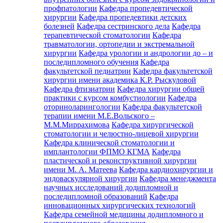
профпатологии
Кафедра пропедевтической
хирургии
Кафедра пропедевтики детских
болезней
Кафедра сестринского дела
Кафедра
терапевтической стоматологии
Кафедра
травматологии, ортопедии и экстремальной
хирургии
Кафедра урологии и андрологии до – и
последипломного обучения
Кафедра
факультетской педиатрии
Кафедра факультетской
хирургии имени академика К.Р. Рыскуловой
Кафедра фтизиатрии
Кафедра хирургии общей
практики с курсом комбустиологии
Кафедра
оториноларингологии
Кафедра факультетской
терапии имени М.Е.Вольского –
М.М.Миррахимова
Кафедра хирургической
стоматологии и челюстно-лицевой хирургии
Кафедра клинической стоматологии и
имплантологии ФПМО КГМА
Кафедра
пластической и реконструктивной хирургии
имени М. А. Матеева
Кафедра кардиохирургии и
эндоваскулярной хирургии
Кафедра менеджмента
научных исследований додипломной и
последипломной образований
Кафедра
инновационных хирургических технологий
Кафедра семейной медицины додипломного и