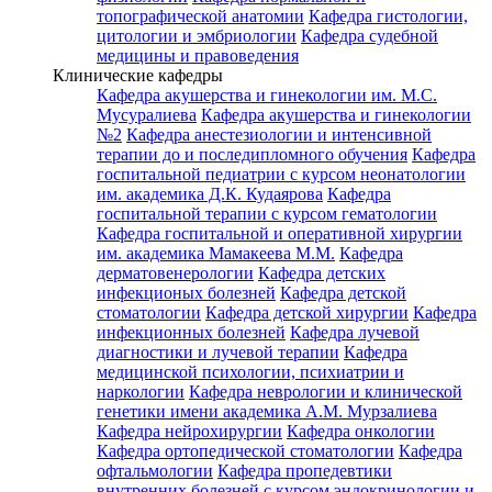
топографической анатомии
Кафедра гистологии,
цитологии и эмбриологии
Кафедра судебной
медицины и правоведения
Клинические кафедры
Кафедра акушерства и гинекологии им. М.С.
Мусуралиева
Кафедра акушерства и гинекологии
№2
Кафедра анестезиологии и интенсивной
терапии до и последипломного обучения
Кафедра
госпитальной педиатрии с курсом неонатологии
им. академика Д.К. Кудаярова
Кафедра
госпитальной терапии с курсом гематологии
Кафедра госпитальной и оперативной хирургии
им. академика Мамакеева М.М.
Кафедра
дерматовенерологии
Кафедра детских
инфекционых болезней
Кафедра детской
стоматологии
Кафедра детской хирургии
Кафедра
инфекционных болезней
Кафедра лучевой
диагностики и лучевой терапии
Кафедра
медицинской психологии, психиатрии и
наркологии
Кафедра неврологии и клинической
генетики имени академика А.М. Мурзалиева
Кафедра нейрохирургии
Кафедра онкологии
Кафедра ортопедической стоматологии
Кафедра
офтальмологии
Кафедра пропедевтики
внутренних болезней с курсом эндокринологии и