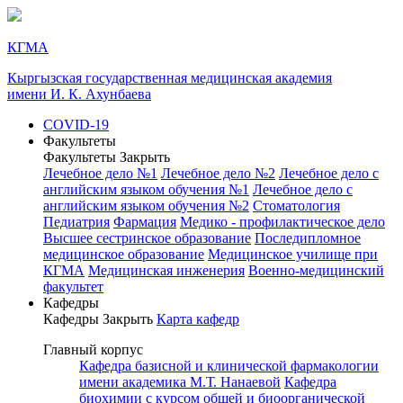
КГМА
Кыргызская государственная медицинская академия
имени И. К. Ахунбаева
COVID-19
Факультеты
Факультеты
Закрыть
Лечебное дело №1
Лечебное дело №2
Лечебное дело с
английским языком обучения №1
Лечебное дело с
английским языком обучения №2
Стоматология
Педиатрия
Фармация
Медико - профилактическое дело
Высшее сестринское образование
Последипломное
медицинское образование
Медицинское училище при
КГМА
Медицинская инженерия
Военно-медицинский
факультет
Кафедры
Кафедры
Закрыть
Карта кафедр
Главный корпус
Кафедра базисной и клинической фармакологии
имени академика М.Т. Нанаевой
Кафедра
биохимии с курсом общей и биоорганической