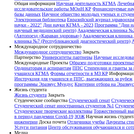
Общая информация
Научная деятельность КГМА
Лечебна
исследовательские работы МОиН КР
Финансируемые нау
базы данных
Научное общество молодых ученых и студе
Электронная библиотека
Евразийский журнал здравоохр
науки - 2022"
Дни науки КГМА - 2023
Программа "Дни на
научный медицинский центр)
Академическая клиника №
(Автопоезд «Караван здоровья»)
Академическая клиника 
клиника №7 (Республиканский диагностический центр)
Международное сотрудничество
Международное сотрудничество
Закрыть
Партнерство
Университеты партнеры
Научные исследова
Международные Проекты
Образец подготовки проектных
Ординаторам и аспирантам
ППС
Стипендии и гранты за
учащихся КГМА
Формы отчетности в МЗ КР
Информация
Инструкция для учащихся и ППС, выезжающих за рубеж
программы Эразмус Мундус
Критерии отбора на Эразму
Жизнь студента
Жизнь студента
Закрыть
Студенческие сообщества
Студенческий сенат
Студенчес
Студенческий сенат иностранных студентов №1
Студенче
Студенческие творческие коллективы
Торжественный вы
в период пандемии Covid-19
ЗОЖ
Научная жизнь студент
инженерии
Доска почета
Отличники учебы
Лауреаты ст
Услуги питания
Центр обслуживания обучающихся и со
Медиа