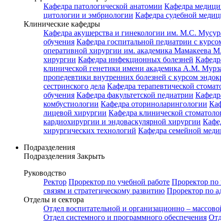
Кафедра патологической анатомии
Кафедра медици
цитологии и эмбриологии
Кафедра судебной медиц
Клинические кафедры
Кафедра акушерства и гинекологии им. М.С. Мусур
обучения
Кафедра госпитальной педиатрии с курсом
оперативной хирургии им. академика Мамакеева М
хирургии
Кафедра инфекционных болезней
Кафедр
клинической генетики имени академика А.М. Мурз
пропедевтики внутренних болезней с курсом эндо
сестринского дела
Кафедра терапевтической стомат
обучения
Кафедра факультетской педиатрии
Кафедр
комбустиологии
Кафедра оториноларингологии
Каф
лицевой хирургии
Кафедра клинической стомато
кардиохирургии и эндоваскулярной хирургии
Кафе
хирургических технологий
Кафедра семейной меди
Подразделения
Подразделения
Закрыть
Руководство
Ректор
Проректор по учебной работе
Проректор по 
связям и стратегическому развитию
Проректор по а
Отделы и сектора
Отдел воспитательной и организационно – массово
Отдел системного и программного обеспечения
Отд