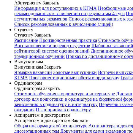
Абитуриенту
Закрыть
Информация для поступающих в КГМА
Необходимые до
рекомендованных к зачислению по результатам 4 тура
Пол
вступительных экзаменов
Список рекомендованных к зач
Список рекомендованных к зачислению (лицей)
Студенту
Студенту
Закрыть
Расписание
Производственная практика
Стоимость обуч
Восстановление и перевод студентов
Шаблоны заявлени
рейтинговой системе оценки знаний
Дистанционное обуч
традиционном обучении
Приказ по дистанционному обу
Выпускникам
Выпускникам
Закрыть
Ярмарка вакансий
Золотые выпускники
Встречи выпуск
КГМА
Профориентационные работы в ординатуру
Графи
Ординаторам
Ординаторам
Закрыть
Стоимость обучения в ординатуре и интернатуре
Дистанц
договор для подготовки в ординатуре на бюджетной фор
зачислению в ординатуру и интернатуру
Перечень экзаме
ожидания
План приема в ординатуру
Аспирантам и докторантам
Аспирантам и докторантам
Закрыть
Общая информация об аспирантуре
Аспирантура и докто
диссертационных тем
Документы для сдачи экзаменов п