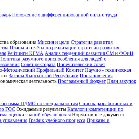
оварь
Положение о дифференцированной оплате труда
ства образования
Миссия и цели
Стратегия развития
ства
Планы и отчёты по реализации стратегии развития
еля
Рейтинги КГМА
Анализ тенденций развития СМ и ФОиН
Политика разумного приспособления для людей с
разования
Совет ректората
Попечительский совет
о-Методический Профильный Комитет
Научно - техническая
нты
Законы Кыргызской Республики
Постановления
кономическая деятельность
Программный бюджет
План закупок
программа ПДМО по специальностям
Список разработанных и
 по ГОС
Ожидаемые результаты
Каталоги компетенции по
тема оценки знаний обучающихся
Нормативные документы
а управления
График учебного процесса
Приказы и