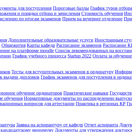
кументы для поступления
Пороговые баллы
График туров отбора
ожения и порядки отбора и зачисления
Стоимость обучения
Ино
ислению по итогам экзаменов
Прием на вечернее отделение
При
ения
Дополнительные образовательные услуги
Иностранным сту
й
Общежития
Карты кафедр
Расписание экзаменов
Расписание 
ение на платформе moodle
Список рекомендованных на восстан
чению
График учебного процесса
Startup 2022
Оплата за обучение
ников
Тесты для вступительных экзаменов в ординатуру
Информа
к выдачи дипломов
График экзаменов для поступления в ордина
ионное обучение ординаторов
Практические навыки
Государств
ме обучения
Нормативные документы по распределению выпуск
национных вопросов для аттестации
Практика в регионах КР
Гр
рантура
Заявка на аспирантуру от кафедр
Отчет аспиранта
Докум
о кандидатскому минимуму
Документы для утверждения докторс