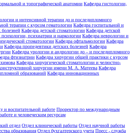
ормальной и топографической анатомии
Кафедра гистологии,
иологии и интенсивной терапии до и последипломного
ьной терапии с курсом гематологии
Кафедра госпитальной и
 болезней
Кафедра детской стоматологии
Кафедра детской
 психологии, психиатрии и наркологии
Кафедра неврологии и
опедической стоматологии
Кафедра офтальмологии
Кафедра
ии
Кафедра пропедевтики детских болезней
Кафедра
ургии
Кафедра урологии и андрологии до – и последипломного
едра фтизиатрии
Кафедра хирургии общей практики с курсом
ахимова
Кафедра хирургической стоматологии и челюстно-
конструктивной хирургии имени М. А. Матеева
Кафедра
ипломной образований
Кафедра инновационных
у и воспитательной работе
Проректор по международным
работе и человеческим ресурсам
ский отдел
Отдел клинической работы
Отдел научной работы
ества образования
Отдел бухгалтерского учета
Пресс - служба