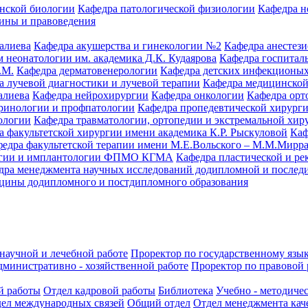
нской биологии
Кафедра патологической физиологии
Кафедра н
ины и правоведения
алиева
Кафедра акушерства и гинекологии №2
Кафедра анестез
 неонатологии им. академика Д.К. Кудаярова
Кафедра госпитал
.М.
Кафедра дерматовенерологии
Кафедра детских инфекционых
а лучевой диагностики и лучевой терапии
Кафедра медицинской
алиева
Кафедра нейрохирургии
Кафедра онкологии
Кафедра орт
кринологии и профпатологии
Кафедра пропедевтической хирург
ологии
Кафедра травматологии, ортопедии и экстремальной хир
а факультетской хирургии имени академика К.Р. Рыскуловой
Каф
едра факультетской терапии имени М.Е.Вольского – М.М.Мирр
логии и имплантологии ФПМО КГМА
Кафедра пластической и ре
дра менеджмента научных исследований додипломной и послед
цины додипломного и постдипломного образования
научной и лечебной работе
Проректор по государственному язык
дминистративно - хозяйственной работе
Проректор по правовой 
й работы
Отдел кадровой работы
Библиотека
Учебно - методиче
ел международных связей
Общий отдел
Отдел менеджмента кач