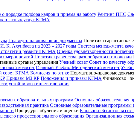
о порядке подбора кадров и приема на работу
Рейтинг ППС
Сл
ых платных услуг КГМА
ура
Правоустанавливающие документы
Политика гарантии каче
. К. Ахунбаева на 2023 – 2027 годы
Система менеджмента каче
 стратегии развития КГМА
Оценка удовлетворённости потребит
ких мероприятий
Политика равенства, разнообразия и инклюзии
твенные органы управления
Ученый совет
Совет по качеству об
ансовый комитет
Главный Учебно-Методический комитет
Учебн
ий совет КГМА
Комиссия по этике
Нормативно-правовые докуме
КР
Приказы МЗ КР
Положения и приказы КГМА
Финансово - э
асти устойчивого инвестирования
изуемых образовательных программ
Основная образовательная 
зводственная практика
Основные образовательные программы
ьности
Процедуры обучения и оценки
Балльно-рейтинговая сис
высшего профессионального образования
Организационная схем