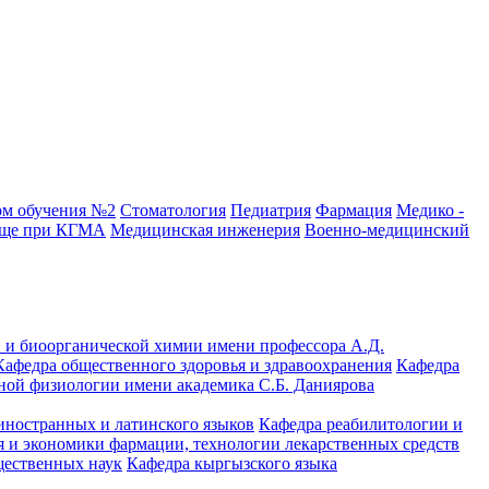
ом обучения №2
Стоматология
Педиатрия
Фармация
Медико -
ище при КГМА
Медицинская инженерия
Военно-медицинский
 и биоорганической химии имени профессора А.Д.
Кафедра общественного здоровья и здравоохранения
Кафедра
ной физиологии имени академика С.Б. Даниярова
иностранных и латинского языков
Кафедра реабилитологии и
 и экономики фармации, технологии лекарственных средств
щественных наук
Кафедра кыргызского языка