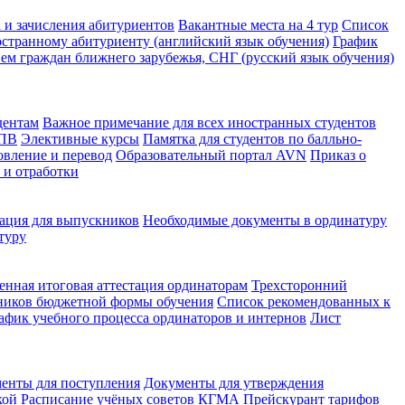
 и зачисления абитуриентов
Вакантные места на 4 тур
Список
странному абитуриенту (английский язык обучения)
График
ем граждан ближнего зарубежья, СНГ (русский язык обучения)
дентам
Важное примечание для всех иностранных студентов
КПВ
Элективные курсы
Памятка для студентов по балльно-
овление и перевод
Образовательный портал AVN
Приказ о
 и отработки
ция для выпускников
Необходимые документы в ординатуру
туру
енная итоговая аттестация ординаторам
Трехсторонний
ников бюджетной формы обучения
Список рекомендованных к
афик учебного процесса ординаторов и интернов
Лист
енты для поступления
Документы для утверждения
кой
Расписание учёных советов КГМА
Прейскурант тарифов