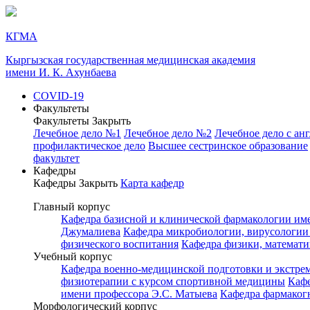
КГМА
Кыргызская государственная медицинская академия
имени И. К. Ахунбаева
COVID-19
Факультеты
Факультеты
Закрыть
Лечебное дело №1
Лечебное дело №2
Лечебное дело с ан
профилактическое дело
Высшее сестринское образование
факультет
Кафедры
Кафедры
Закрыть
Карта кафедр
Главный корпус
Кафедра базисной и клинической фармакологии им
Джумалиева
Кафедра микробиологии, вирусологии
физического воспитания
Кафедра физики, математ
Учебный корпус
Кафедра военно-медицинской подготовки и экстр
физиотерапии с курсом спортивной медицины
Каф
имени профессора Э.С. Матыева
Кафедра фармаког
Морфологический корпус