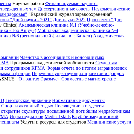
менты
Научная работа
Финансируемые научно -
утвержденных тем
Диссертационные советы
Наукометрические
ван здоровья"
"Евразийский журнал здравоохранения"
тоги "Дней науки - 2021"
Дни науки 2022
Программа "Дни
 Clinics)
Академическая клиника №1 (Учебно-лечебно-
ника «Тоо Ашуу»)
Мобильная академическая клиника №4
ника №6 (региональный филиал в г. Баткен)
Академическая
Компании
Членство в ассоциациях и консорциумах
КГМА
Программы академической мобильности
Студентам
вки сотрудников КГМА
Форма отчета по итогам загранпоездок
грамм и фондов
Перечень существующих проектов и фондов
ASMUS+
О грантах Эразмус+
Совместные магистерские
OD
Тьюторское движение
Нормативные документы
Спорт и активный отдых
Посвящение в студенты
 открытие скульптуры посвященной погибшим медработникам
КГМА
Игры педиатров
Medical skills
Клуб биомедицинской
ипендиаты
Услуги и ресурсы для студентов
Медицинские услуги