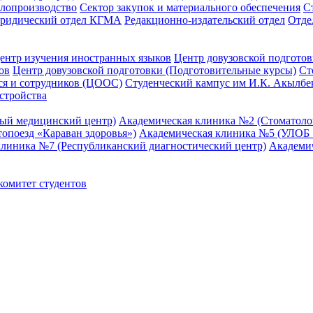
елопроизводство
Сектор закупок и материального обеспечения
С
ридический отдел КГМА
Редакционно-издательский отдел
Отде
ентр изучения иностранных языков
Центр довузовской подготов
ов
Центр довузовской подготовки (Подготовительные курсы)
Ст
я и сотрудников (ЦООС)
Студенческий кампус им И.К. Акылбе
стройства
ный медицинский центр)
Академическая клиника №2 (Стоматол
опоезд «Караван здоровья»)
Академическая клиника №5 (УЛОБ «
клиника №7 (Республиканский диагностический центр)
Академи
омитет студентов