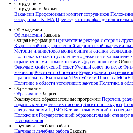
Сотрудникам
Сотрудникам
Закрыть
Вакансии
Профсоюзный комитет сотрудников
Положение 
сотрудников КГМА
Прейскурант тарифов дополнительн
Об Академии
Об Академии
Закрыть
Общая информация
Приветствие ректора
История
Структ
Кыргызской государственной медицинской академии им. И
Матрица индикаторов мониторинга и оценки реализации
Политика в области устойчивого развития и климатичес
ограниченными возможностями
Другие политики
Общес
Факультетский ученый совет
Ученый совет по науке
Фин
комиссия
Комитет по биоэтике
Редакционно-издательск
Правительства Кыргызской Республики
Приказы МОиН 
Политика в области устойчивых закупок
Политика в обл
Образование
Образование
Закрыть
Реализуемые образовательные программы
Перечень реал
изданных методических пособий
Элективные курсы
Прои
специальностям ПДМО
Каталог компетенций по специал
Положения
Государственный образовательный стандарт 
распоряжения
Научная и лечебная работа
Научная и лечебная работа
Закрыть