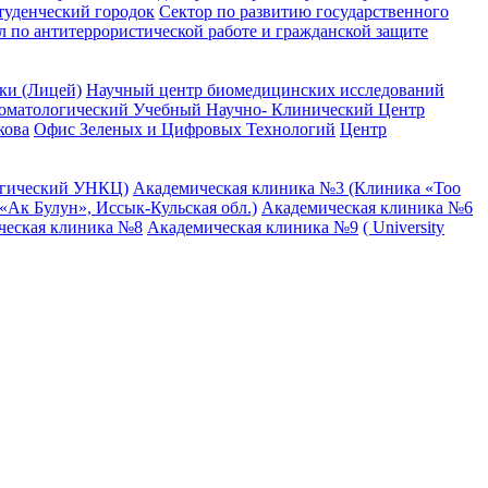
туденческий городок
Сектор по развитию государственного
л по антитеррористической работе и гражданской защите
ки (Лицей)
Научный центр биомедицинских исследований
оматологический Учебный Научно- Клинический Центр
кова
Офис Зеленых и Цифровых Технологий
Центр
огический УНКЦ)
Академическая клиника №3 (Клиника «Тоо
Ак Булун», Иссык-Кульская обл.)
Академическая клиника №6
ческая клиника №8
Академическая клиника №9
( University