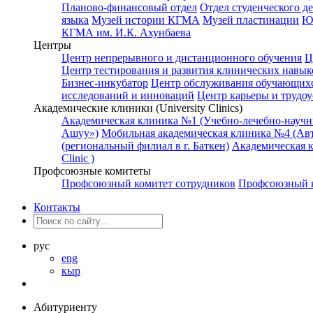
Планово-финансовый отдел
Отдел студенческого д
языка
Музей истории КГМА
Музей пластинации
Ю
КГМА им. И.К. Ахунбаева
Центры
Центр непрерывного и дистанционного обучения
Ц
Центр тестирования и развития клинических навык
Бизнес-инкубатор
Центр обслуживания обучающихс
исследований и инноваций
Центр карьеры и трудоу
Академические клиники (University Clinics)
Академическая клиника №1 (Учебно-лечебно-науч
Ашуу»)
Мобильная академическая клиника №4 (Авт
(региональный филиал в г. Баткен)
Академическая 
Clinic )
Профсоюзные комитеты
Профсоюзный комитет сотрудников
Профсоюзный к
Контакты
рус
eng
кыр
Абитуриенту