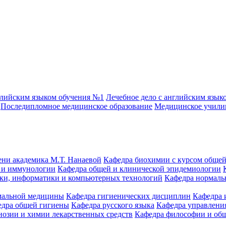
глийским языком обучения №1
Лечебное дело с английским язык
Последипломное медицинское образование
Медицинское учил
ени академика М.Т. Нанаевой
Кафедра биохимии с курсом общей
 и иммунологии
Кафедра общей и клинической эпидемиологии
ики, информатики и компьютерных технологий
Кафедра нормаль
емальной медицины
Кафедра гигиенических дисциплин
Кафедра 
едра общей гигиены
Кафедра русского языка
Кафедра управления
нозии и химии лекарственных средств
Кафедра философии и об