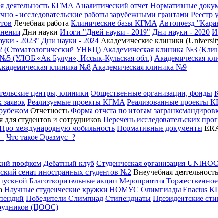
я деятельность КГМА
Аналитический отчет
Нормативные доку
чно - исследовательские работы зарубежными грантами
Реестр 
нтов
Лечебная работа
Клинические базы КГМА
Автопоезд "Кара
анения
Дни науки
Итоги "Дней науки - 2019"
Дни науки - 2020
И
уки - 2023"
Дни науки - 2024
Академические клиники (University
2 (Стоматологический УНКЦ)
Академическая клиника №3 (Кли
№5 (УЛОБ «Ак Булун», Иссык-Кульская обл.)
Академическая кли
Академическая клиника №8
Академическая клиника №9
тельские центры, клиники
Общественные организации, фонды
 заявок
Реализуемые проекты КГМА
Реализованные проекты 
 рубежом
Отчетность
Форма отчета по итогам загранкомандиро
 для студентов и сотрудников
Перечень исследовательских про
Про международную мобильность
Нормативные документы
ER
с+
Что такое Эразмус+?
кий профком
Дебатный клуб
Студенческая организация UNIHO
ский сенат иностранных студентов №2
Внеучебная деятельность
пускной
Благотворительные акции
Мероприятия
Торжественное
а
Научные студенческие кружки
НОМУС
Олимпиады
Enactus 
ипендий
Победители Олимпиад
Стипендиаты
Президентские ст
трудников (ЦООС)