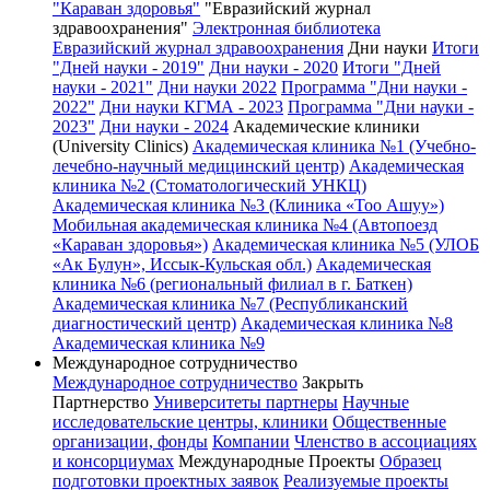
"Караван здоровья"
"Евразийский журнал
здравоохранения"
Электронная библиотека
Евразийский журнал здравоохранения
Дни науки
Итоги
"Дней науки - 2019"
Дни науки - 2020
Итоги "Дней
науки - 2021"
Дни науки 2022
Программа "Дни науки -
2022"
Дни науки КГМА - 2023
Программа "Дни науки -
2023"
Дни науки - 2024
Академические клиники
(University Clinics)
Академическая клиника №1 (Учебно-
лечебно-научный медицинский центр)
Академическая
клиника №2 (Стоматологический УНКЦ)
Академическая клиника №3 (Клиника «Тоо Ашуу»)
Мобильная академическая клиника №4 (Автопоезд
«Караван здоровья»)
Академическая клиника №5 (УЛОБ
«Ак Булун», Иссык-Кульская обл.)
Академическая
клиника №6 (региональный филиал в г. Баткен)
Академическая клиника №7 (Республиканский
диагностический центр)
Академическая клиника №8
Академическая клиника №9
Международное сотрудничество
Международное сотрудничество
Закрыть
Партнерство
Университеты партнеры
Научные
исследовательские центры, клиники
Общественные
организации, фонды
Компании
Членство в ассоциациях
и консорциумах
Международные Проекты
Образец
подготовки проектных заявок
Реализуемые проекты