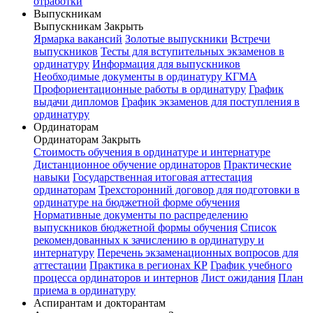
отработки
Выпускникам
Выпускникам
Закрыть
Ярмарка вакансий
Золотые выпускники
Встречи
выпускников
Тесты для вступительных экзаменов в
ординатуру
Информация для выпускников
Необходимые документы в ординатуру КГМА
Профориентационные работы в ординатуру
График
выдачи дипломов
График экзаменов для поступления в
ординатуру
Ординаторам
Ординаторам
Закрыть
Стоимость обучения в ординатуре и интернатуре
Дистанционное обучение ординаторов
Практические
навыки
Государственная итоговая аттестация
ординаторам
Трехсторонний договор для подготовки в
ординатуре на бюджетной форме обучения
Нормативные документы по распределению
выпускников бюджетной формы обучения
Список
рекомендованных к зачислению в ординатуру и
интернатуру
Перечень экзаменационных вопросов для
аттестации
Практика в регионах КР
График учебного
процесса ординаторов и интернов
Лист ожидания
План
приема в ординатуру
Аспирантам и докторантам