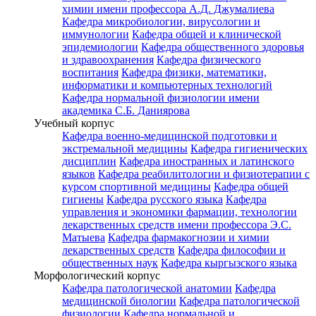
химии имени профессора А.Д. Джумалиева
Кафедра микробиологии, вирусологии и
иммунологии
Кафедра общей и клинической
эпидемиологии
Кафедра общественного здоровья
и здравоохранения
Кафедра физического
воспитания
Кафедра физики, математики,
информатики и компьютерных технологий
Кафедра нормальной физиологии имени
академика С.Б. Даниярова
Учебный корпус
Кафедра военно-медицинской подготовки и
экстремальной медицины
Кафедра гигиенических
дисциплин
Кафедра иностранных и латинского
языков
Кафедра реабилитологии и физиотерапии с
курсом спортивной медицины
Кафедра общей
гигиены
Кафедра русского языка
Кафедра
управления и экономики фармации, технологии
лекарственных средств имени профессора Э.С.
Матыева
Кафедра фармакогнозии и химии
лекарственных средств
Кафедра философии и
общественных наук
Кафедра кыргызского языка
Морфологический корпус
Кафедра патологической анатомии
Кафедра
медицинской биологии
Кафедра патологической
физиологии
Кафедра нормальной и