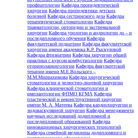
профпатологии
Кафедра пропедевтической
хирургии
Кафедра пропедевтики детских
болезней
Кафедра сестринского дела
Кафедра
терапевтической стоматологии
Кафедра
травматологии, ортопедии и экстремальной
хирургии
Кафедра урологии и андрологии до – и
последипломного обучения
Кафедра
факультетской педиатрии
Кафедра факультетской
хирургии имени академика К.Р. Рыскуловой
Кафедра фтизиатрии
Кафедра хирургии общей
практики с курсом комбустиологии
Кафедра
оториноларингологии
Кафедра факультетской
терапии имени М.Е.Вольского –
М.М.Миррахимова
Кафедра хирургической
стоматологии и челюстно-лицевой хирургии
Кафедра клинической стоматологии и
имплантологии ФПМО КГМА
Кафедра
пластической и реконструктивной хирургии
имени М. А. Матеева
Кафедра кардиохирургии и
эндоваскулярной хирургии
Кафедра менеджмента
научных исследований додипломной и
последипломной образований
Кафедра
инновационных хирургических технологий
Кафедра семейной медицины додипломного и