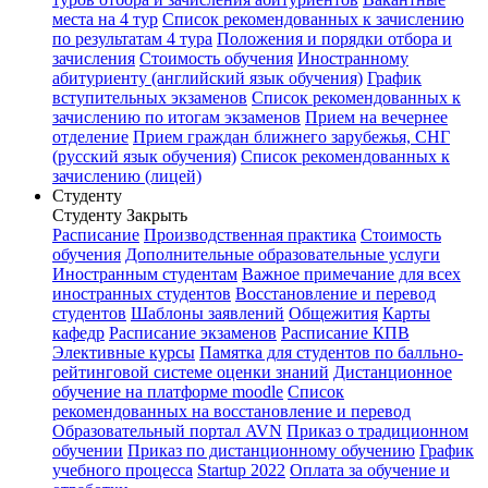
места на 4 тур
Список рекомендованных к зачислению
по результатам 4 тура
Положения и порядки отбора и
зачисления
Стоимость обучения
Иностранному
абитуриенту (английский язык обучения)
График
вступительных экзаменов
Список рекомендованных к
зачислению по итогам экзаменов
Прием на вечернее
отделение
Прием граждан ближнего зарубежья, СНГ
(русский язык обучения)
Список рекомендованных к
зачислению (лицей)
Студенту
Студенту
Закрыть
Расписание
Производственная практика
Стоимость
обучения
Дополнительные образовательные услуги
Иностранным студентам
Важное примечание для всех
иностранных студентов
Восстановление и перевод
студентов
Шаблоны заявлений
Общежития
Карты
кафедр
Расписание экзаменов
Расписание КПВ
Элективные курсы
Памятка для студентов по балльно-
рейтинговой системе оценки знаний
Дистанционное
обучение на платформе moodle
Список
рекомендованных на восстановление и перевод
Образовательный портал AVN
Приказ о традиционном
обучении
Приказ по дистанционному обучению
График
учебного процесса
Startup 2022
Оплата за обучение и