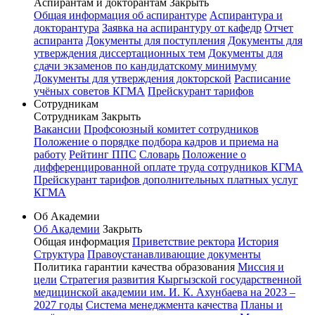
Аспирантам и докторантам
Закрыть
Общая информация об аспирантуре
Аспирантура и
докторантура
Заявка на аспирантуру от кафедр
Отчет
аспиранта
Документы для поступления
Документы для
утверждения диссертационных тем
Документы для
сдачи экзаменов по кандидатскому минимуму
Документы для утверждения докторской
Расписание
учёных советов КГМА
Прейскурант тарифов
Сотрудникам
Сотрудникам
Закрыть
Вакансии
Профсоюзный комитет сотрудников
Положение о порядке подбора кадров и приема на
работу
Рейтинг ППС
Словарь
Положение о
дифференцированной оплате труда сотрудников КГМА
Прейскурант тарифов дополнительных платных услуг
КГМА
Об Академии
Об Академии
Закрыть
Общая информация
Приветствие ректора
История
Структура
Правоустанавливающие документы
Политика гарантии качества образования
Миссия и
цели
Стратегия развития Кыргызской государственной
медицинской академии им. И. К. Ахунбаева на 2023 –
2027 годы
Система менеджмента качества
Планы и