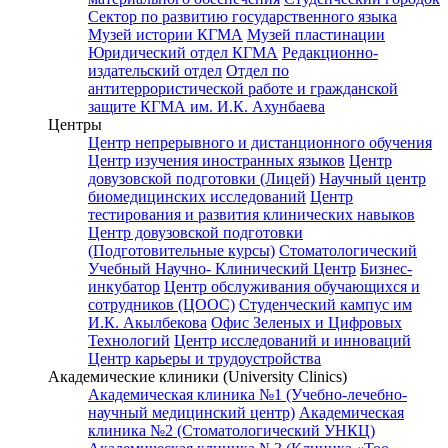
Сектор по развитию государственного языка
Музей истории КГМА
Музей пластинации
Юридический отдел КГМА
Редакционно-
издательский отдел
Отдел по
антитеррористической работе и гражданской
защите КГМА им. И.К. Ахунбаева
Центры
Центр непрерывного и дистанционного обучения
Центр изучения иностранных языков
Центр
довузовской подготовки (Лицей)
Научный центр
биомедицинских исследований
Центр
тестирования и развития клинических навыков
Центр довузовской подготовки
(Подготовительные курсы)
Стоматологический
Учебный Научно- Клинический Центр
Бизнес-
инкубатор
Центр обслуживания обучающихся и
сотрудников (ЦООС)
Студенческий кампус им
И.К. Акылбекова
Офис Зеленых и Цифровых
Технологий
Центр исследований и инноваций
Центр карьеры и трудоустройства
Академические клиники (University Clinics)
Академическая клиника №1 (Учебно-лечебно-
научный медицинский центр)
Академическая
клиника №2 (Стоматологический УНКЦ)