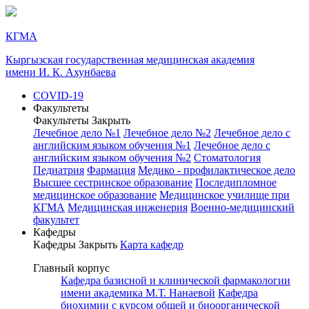
КГМА
Кыргызская государственная медицинская академия
имени И. К. Ахунбаева
COVID-19
Факультеты
Факультеты
Закрыть
Лечебное дело №1
Лечебное дело №2
Лечебное дело с
английским языком обучения №1
Лечебное дело с
английским языком обучения №2
Стоматология
Педиатрия
Фармация
Медико - профилактическое дело
Высшее сестринское образование
Последипломное
медицинское образование
Медицинское училище при
КГМА
Медицинская инженерия
Военно-медицинский
факультет
Кафедры
Кафедры
Закрыть
Карта кафедр
Главный корпус
Кафедра базисной и клинической фармакологии
имени академика М.Т. Нанаевой
Кафедра
биохимии с курсом общей и биоорганической