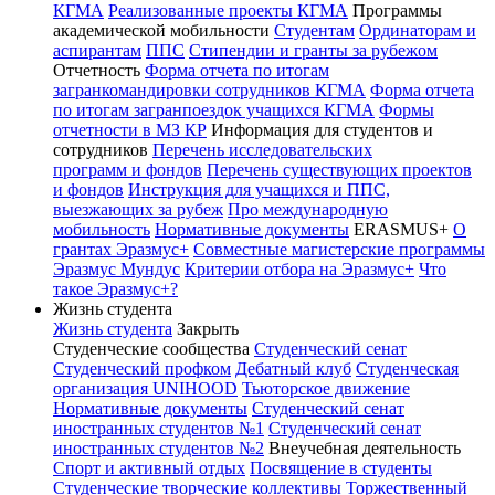
КГМА
Реализованные проекты КГМА
Программы
академической мобильности
Студентам
Ординаторам и
аспирантам
ППС
Стипендии и гранты за рубежом
Отчетность
Форма отчета по итогам
загранкомандировки сотрудников КГМА
Форма отчета
по итогам загранпоездок учащихся КГМА
Формы
отчетности в МЗ КР
Информация для студентов и
сотрудников
Перечень исследовательских
программ и фондов
Перечень существующих проектов
и фондов
Инструкция для учащихся и ППС,
выезжающих за рубеж
Про международную
мобильность
Нормативные документы
ERASMUS+
О
грантах Эразмус+
Совместные магистерские программы
Эразмус Мундус
Критерии отбора на Эразмус+
Что
такое Эразмус+?
Жизнь студента
Жизнь студента
Закрыть
Студенческие сообщества
Студенческий сенат
Студенческий профком
Дебатный клуб
Студенческая
организация UNIHOOD
Тьюторское движение
Нормативные документы
Студенческий сенат
иностранных студентов №1
Студенческий сенат
иностранных студентов №2
Внеучебная деятельность
Спорт и активный отдых
Посвящение в студенты
Студенческие творческие коллективы
Торжественный