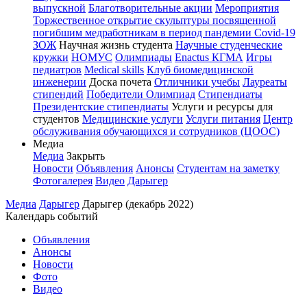
выпускной
Благотворительные акции
Мероприятия
Торжественное открытие скульптуры посвященной
погибшим медработникам в период пандемии Covid-19
ЗОЖ
Научная жизнь студента
Научные студенческие
кружки
НОМУС
Олимпиады
Enactus КГМА
Игры
педиатров
Medical skills
Клуб биомедицинской
инженерии
Доска почета
Отличники учебы
Лауреаты
стипендий
Победители Олимпиад
Стипендиаты
Президентские стипендиаты
Услуги и ресурсы для
студентов
Медицинские услуги
Услуги питания
Центр
обслуживания обучающихся и сотрудников (ЦООС)
Медиа
Медиа
Закрыть
Новости
Объявления
Анонсы
Студентам на заметку
Фотогалерея
Видео
Дарыгер
Медиа
Дарыгер
Дарыгер (декабрь 2022)
Календарь событий
Объявления
Анонсы
Новости
Фото
Видео