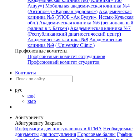
Академическая клиника №3 (Клиника «Тоо
Ашуу»)
Мобильная академическая клиника №4
(Автопоезд «Караван здоровья»)
Академическая
клиника №5 (УЛОБ «Ак Булун», Иссык-Кульская
обл.)
Академическая клиника №6 (региональный
филиал в г. Баткен)
Академическая клиника №7
(Республиканский диагностический центр)
Академическая клиника №8
Академическая
клиника №9
( University Clinic )
Профсоюзные комитеты
Профсоюзный комитет сотрудников
Профсоюзный комитет студентов
Контакты
рус
eng
кыр
Абитуриенту
Абитуриенту
Закрыть
Информация для поступающих в КГМА
Необходимые
документы для поступления
Пороговые баллы
График
туров отбора и зачисления абитуриентов
Вакантные