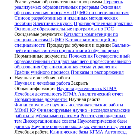
Реализуемые образовательные программы
Перечень
реализуемых образовательных программ
Основная
образовательная программа ПДМО по специальностям
Список разработанных и изданных методических
пособий
Элективные курсы
Производственная практика
Основные образовательные программы по ГОС
Ожидаемые результаты
Каталоги компетенции по
специальностям ПДМО
Каталог компетенций по
специальности
Процедуры обучения и оценки
Балльно-
рейтинговая система оценки знаний обучающихся
Нормативные документы
Положения
Государственный
образовательный стандарт высшего профессионального
образования
Организационная схема управления
График учебного процесса
Приказы и распоряжения
Научная и лечебная работа
Научная и лечебная работа
Закрыть
Общая информация
Научная деятельность КГМА
Лечебная деятельность КГМА
Аналитический отчет
Нормативные документы
Научная работа
Финансируемые научно - исследовательские работы
МОиН КР
Финансируемые научно - исследовательские
работы зарубежными грантами
Реестр утвержденных
тем
Диссертационные советы
Наукометрические базы
данных
Научное общество молодых ученых и студентов
Лечебная работа
Клинические базы КГМА
Автопоезд