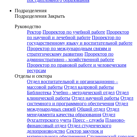
постдипломного образования
Подразделения
Подразделения
Закрыть
Руководство
Ректор
Проректор по учебной работе
Проректор
по научной и лечебной работе
Проректор по
государственному языку и воспитательной работе
Проректор по международным связям и
стратегическому развитию
Проректор по
административно - хозяйственной работе
Проректор по правовой работе и человеческим
ресурсам
Отделы и сектора
Отдел воспитательной и организационно –
массовой работы
Отдел кадровой работы
Библиотека
Учебно - методический отдел
Отдел
клинической работы
Отдел научной работы
Отдел
системного и программного обеспечения
Отдел
международных связей
Общий отдел
Отдел
менеджмента качества образования
Отдел
бухгалтерского учета
Пресс - служба
Планово-
финансовый отдел
Отдел студенческого
делопроизводство
Сектор закупок и
материального обеспечения
Студенческий городок