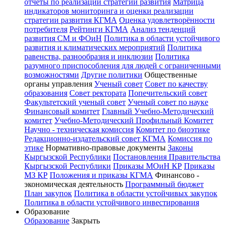
отчёты по реализации стратегии развития
Матрица
индикаторов мониторинга и оценки реализации
стратегии развития КГМА
Оценка удовлетворённости
потребителя
Рейтинги КГМА
Анализ тенденций
развития СМ и ФОиН
Политика в области устойчивого
развития и климатических мероприятий
Политика
равенства, разнообразия и инклюзии
Политика
разумного приспособления для людей с ограниченными
возможностями
Другие политики
Общественные
органы управления
Ученый совет
Совет по качеству
образования
Совет ректората
Попечительский совет
Факультетский ученый совет
Ученый совет по науке
Финансовый комитет
Главный Учебно-Методический
комитет
Учебно-Методический Профильный Комитет
Научно - техническая комиссия
Комитет по биоэтике
Редакционно-издательский совет КГМА
Комиссия по
этике
Нормативно-правовые документы
Законы
Кыргызской Республики
Постановления Правительства
Кыргызской Республики
Приказы МОиН КР
Приказы
МЗ КР
Положения и приказы КГМА
Финансово -
экономическая деятельность
Программный бюджет
План закупок
Политика в области устойчивых закупок
Политика в области устойчивого инвестирования
Образование
Образование
Закрыть