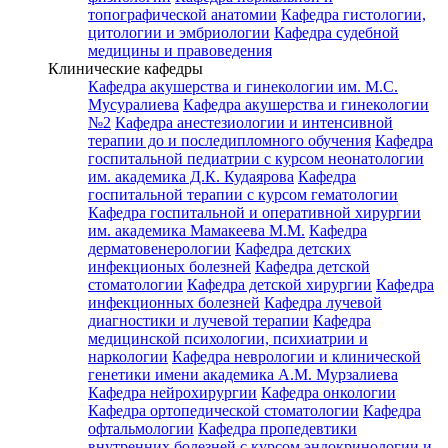
топографической анатомии
Кафедра гистологии,
цитологии и эмбриологии
Кафедра судебной
медицины и правоведения
Клинические кафедры
Кафедра акушерства и гинекологии им. М.С.
Мусуралиева
Кафедра акушерства и гинекологии
№2
Кафедра анестезиологии и интенсивной
терапии до и последипломного обучения
Кафедра
госпитальной педиатрии с курсом неонатологии
им. академика Д.К. Кудаярова
Кафедра
госпитальной терапии с курсом гематологии
Кафедра госпитальной и оперативной хирургии
им. академика Мамакеева М.М.
Кафедра
дерматовенерологии
Кафедра детских
инфекционых болезней
Кафедра детской
стоматологии
Кафедра детской хирургии
Кафедра
инфекционных болезней
Кафедра лучевой
диагностики и лучевой терапии
Кафедра
медицинской психологии, психиатрии и
наркологии
Кафедра неврологии и клинической
генетики имени академика А.М. Мурзалиева
Кафедра нейрохирургии
Кафедра онкологии
Кафедра ортопедической стоматологии
Кафедра
офтальмологии
Кафедра пропедевтики
внутренних болезней с курсом эндокринологии и