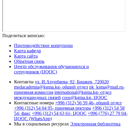
Поделиться записью:
Противодействие коррупции
Карта кафедр
Карта сайта
Обратная связь
Центр обслуживания обучающихся и
сотрудников (ЦООС)
Контакты
ул. И.Ахунбаева, 92, Бишкек, 720020
medacademia@kgma.kg
- общий отдел
pk_ksma@mail.ru
-
приемная комиссия
international@kgma.kg
- отдел
международных связей
coos@kgma.kg
- ЦООС
Контактные номера
+996 (312) 56 59 46
- общий отдел
+996 (312) 54 04 95
- приемная ректора
+996 (312) 54 58
54
- факс
+996 (312) 54 63 61
- ЦООС
+996 (776) 27 79 04
-
ЦООС (WhatsApp)
Мы в социальных ресурсах
Электронная библиотека