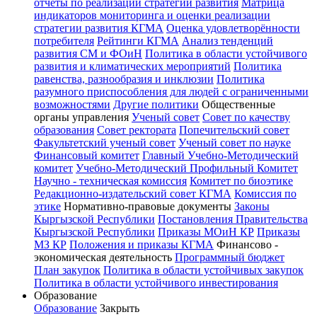
отчёты по реализации стратегии развития
Матрица
индикаторов мониторинга и оценки реализации
стратегии развития КГМА
Оценка удовлетворённости
потребителя
Рейтинги КГМА
Анализ тенденций
развития СМ и ФОиН
Политика в области устойчивого
развития и климатических мероприятий
Политика
равенства, разнообразия и инклюзии
Политика
разумного приспособления для людей с ограниченными
возможностями
Другие политики
Общественные
органы управления
Ученый совет
Совет по качеству
образования
Совет ректората
Попечительский совет
Факультетский ученый совет
Ученый совет по науке
Финансовый комитет
Главный Учебно-Методический
комитет
Учебно-Методический Профильный Комитет
Научно - техническая комиссия
Комитет по биоэтике
Редакционно-издательский совет КГМА
Комиссия по
этике
Нормативно-правовые документы
Законы
Кыргызской Республики
Постановления Правительства
Кыргызской Республики
Приказы МОиН КР
Приказы
МЗ КР
Положения и приказы КГМА
Финансово -
экономическая деятельность
Программный бюджет
План закупок
Политика в области устойчивых закупок
Политика в области устойчивого инвестирования
Образование
Образование
Закрыть