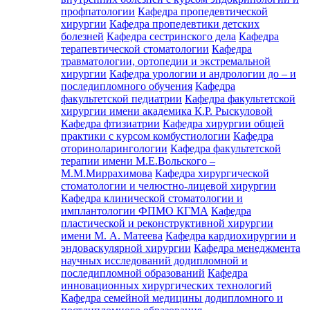
профпатологии
Кафедра пропедевтической
хирургии
Кафедра пропедевтики детских
болезней
Кафедра сестринского дела
Кафедра
терапевтической стоматологии
Кафедра
травматологии, ортопедии и экстремальной
хирургии
Кафедра урологии и андрологии до – и
последипломного обучения
Кафедра
факультетской педиатрии
Кафедра факультетской
хирургии имени академика К.Р. Рыскуловой
Кафедра фтизиатрии
Кафедра хирургии общей
практики с курсом комбустиологии
Кафедра
оториноларингологии
Кафедра факультетской
терапии имени М.Е.Вольского –
М.М.Миррахимова
Кафедра хирургической
стоматологии и челюстно-лицевой хирургии
Кафедра клинической стоматологии и
имплантологии ФПМО КГМА
Кафедра
пластической и реконструктивной хирургии
имени М. А. Матеева
Кафедра кардиохирургии и
эндоваскулярной хирургии
Кафедра менеджмента
научных исследований додипломной и
последипломной образований
Кафедра
инновационных хирургических технологий
Кафедра семейной медицины додипломного и