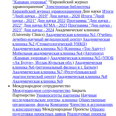
"Караван здоровья"
"Евразийский журнал
здравоохранения"
Электронная библиотека
Евразийский журнал здравоохранения
Дни науки
Итоги
"Дней науки - 2019"
Дни науки - 2020
Итоги "Дней
науки - 2021"
Дни науки 2022
Программа "Дни науки -
2022"
Дни науки КГМА - 2023
Программа "Дни науки -
2023"
Дни науки - 2024
Академические клиники
(University Clinics)
Академическая клиника №1 (Учебно-
лечебно-научный медицинский центр)
Академическая
клиника №2 (Стоматологический УНКЦ)
Академическая клиника №3 (Клиника «Тоо Ашуу»)
Мобильная академическая клиника №4 (Автопоезд
«Караван здоровья»)
Академическая клиника №5 (УЛОБ
«Ак Булун», Иссык-Кульская обл.)
Академическая
клиника №6 (региональный филиал в г. Баткен)
Академическая клиника №7 (Республиканский
диагностический центр)
Академическая клиника №8
Академическая клиника №9
Международное сотрудничество
Международное сотрудничество
Закрыть
Партнерство
Университеты партнеры
Научные
исследовательские центры, клиники
Общественные
организации, фонды
Компании
Членство в ассоциациях
и консорциумах
Международные Проекты
Образец
подготовки проектных заявок
Реализуемые проекты