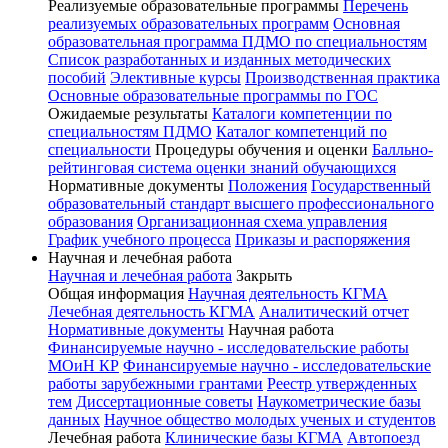
Реализуемые образовательные программы
Перечень
реализуемых образовательных программ
Основная
образовательная программа ПДМО по специальностям
Список разработанных и изданных методических
пособий
Элективные курсы
Производственная практика
Основные образовательные программы по ГОС
Ожидаемые результаты
Каталоги компетенции по
специальностям ПДМО
Каталог компетенций по
специальности
Процедуры обучения и оценки
Балльно-
рейтинговая система оценки знаний обучающихся
Нормативные документы
Положения
Государственный
образовательный стандарт высшего профессионального
образования
Организационная схема управления
График учебного процесса
Приказы и распоряжения
Научная и лечебная работа
Научная и лечебная работа
Закрыть
Общая информация
Научная деятельность КГМА
Лечебная деятельность КГМА
Аналитический отчет
Нормативные документы
Научная работа
Финансируемые научно - исследовательские работы
МОиН КР
Финансируемые научно - исследовательские
работы зарубежными грантами
Реестр утвержденных
тем
Диссертационные советы
Наукометрические базы
данных
Научное общество молодых ученых и студентов
Лечебная работа
Клинические базы КГМА
Автопоезд