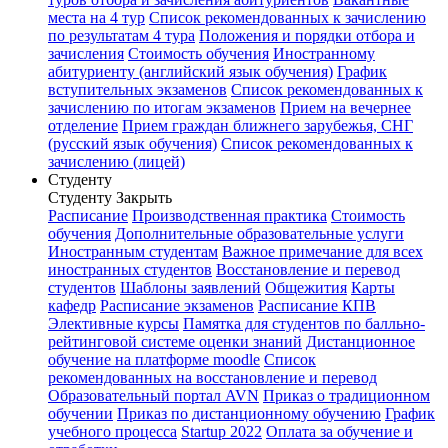
места на 4 тур
Список рекомендованных к зачислению
по результатам 4 тура
Положения и порядки отбора и
зачисления
Стоимость обучения
Иностранному
абитуриенту (английский язык обучения)
График
вступительных экзаменов
Список рекомендованных к
зачислению по итогам экзаменов
Прием на вечернее
отделение
Прием граждан ближнего зарубежья, СНГ
(русский язык обучения)
Список рекомендованных к
зачислению (лицей)
Студенту
Студенту
Закрыть
Расписание
Производственная практика
Стоимость
обучения
Дополнительные образовательные услуги
Иностранным студентам
Важное примечание для всех
иностранных студентов
Восстановление и перевод
студентов
Шаблоны заявлений
Общежития
Карты
кафедр
Расписание экзаменов
Расписание КПВ
Элективные курсы
Памятка для студентов по балльно-
рейтинговой системе оценки знаний
Дистанционное
обучение на платформе moodle
Список
рекомендованных на восстановление и перевод
Образовательный портал AVN
Приказ о традиционном
обучении
Приказ по дистанционному обучению
График
учебного процесса
Startup 2022
Оплата за обучение и