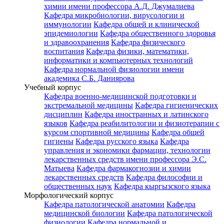
химии имени профессора А.Д. Джумалиева
Кафедра микробиологии, вирусологии и
иммунологии
Кафедра общей и клинической
эпидемиологии
Кафедра общественного здоровья
и здравоохранения
Кафедра физического
воспитания
Кафедра физики, математики,
информатики и компьютерных технологий
Кафедра нормальной физиологии имени
академика С.Б. Даниярова
Учебный корпус
Кафедра военно-медицинской подготовки и
экстремальной медицины
Кафедра гигиенических
дисциплин
Кафедра иностранных и латинского
языков
Кафедра реабилитологии и физиотерапии с
курсом спортивной медицины
Кафедра общей
гигиены
Кафедра русского языка
Кафедра
управления и экономики фармации, технологии
лекарственных средств имени профессора Э.С.
Матыева
Кафедра фармакогнозии и химии
лекарственных средств
Кафедра философии и
общественных наук
Кафедра кыргызского языка
Морфологический корпус
Кафедра патологической анатомии
Кафедра
медицинской биологии
Кафедра патологической
физиологии
Кафедра нормальной и