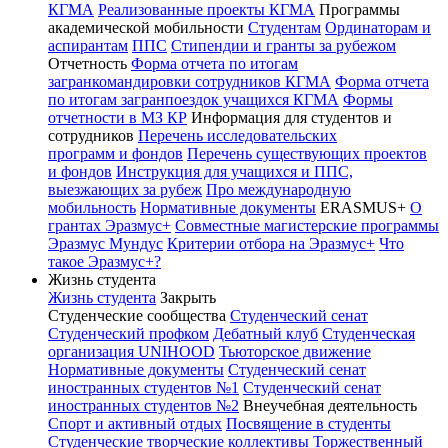
КГМА
Реализованные проекты КГМА
Программы
академической мобильности
Студентам
Ординаторам и
аспирантам
ППС
Стипендии и гранты за рубежом
Отчетность
Форма отчета по итогам
загранкомандировки сотрудников КГМА
Форма отчета
по итогам загранпоездок учащихся КГМА
Формы
отчетности в МЗ КР
Информация для студентов и
сотрудников
Перечень исследовательских
программ и фондов
Перечень существующих проектов
и фондов
Инструкция для учащихся и ППС,
выезжающих за рубеж
Про международную
мобильность
Нормативные документы
ERASMUS+
О
грантах Эразмус+
Совместные магистерские программы
Эразмус Мундус
Критерии отбора на Эразмус+
Что
такое Эразмус+?
Жизнь студента
Жизнь студента
Закрыть
Студенческие сообщества
Студенческий сенат
Студенческий профком
Дебатный клуб
Студенческая
организация UNIHOOD
Тьюторское движение
Нормативные документы
Студенческий сенат
иностранных студентов №1
Студенческий сенат
иностранных студентов №2
Внеучебная деятельность
Спорт и активный отдых
Посвящение в студенты
Студенческие творческие коллективы
Торжественный