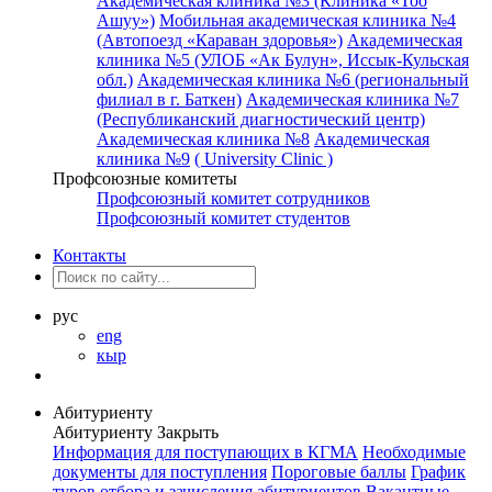
Академическая клиника №3 (Клиника «Тоо
Ашуу»)
Мобильная академическая клиника №4
(Автопоезд «Караван здоровья»)
Академическая
клиника №5 (УЛОБ «Ак Булун», Иссык-Кульская
обл.)
Академическая клиника №6 (региональный
филиал в г. Баткен)
Академическая клиника №7
(Республиканский диагностический центр)
Академическая клиника №8
Академическая
клиника №9
( University Clinic )
Профсоюзные комитеты
Профсоюзный комитет сотрудников
Профсоюзный комитет студентов
Контакты
рус
eng
кыр
Абитуриенту
Абитуриенту
Закрыть
Информация для поступающих в КГМА
Необходимые
документы для поступления
Пороговые баллы
График
туров отбора и зачисления абитуриентов
Вакантные