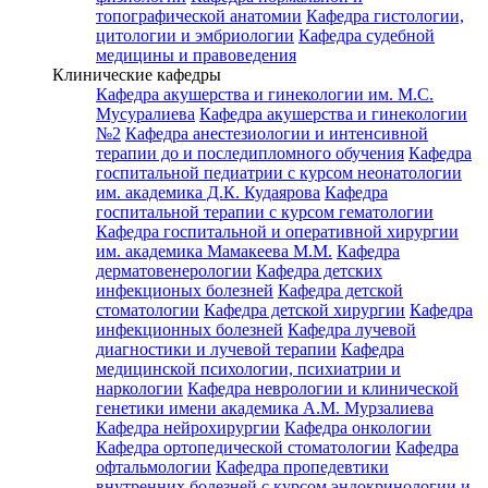
топографической анатомии
Кафедра гистологии,
цитологии и эмбриологии
Кафедра судебной
медицины и правоведения
Клинические кафедры
Кафедра акушерства и гинекологии им. М.С.
Мусуралиева
Кафедра акушерства и гинекологии
№2
Кафедра анестезиологии и интенсивной
терапии до и последипломного обучения
Кафедра
госпитальной педиатрии с курсом неонатологии
им. академика Д.К. Кудаярова
Кафедра
госпитальной терапии с курсом гематологии
Кафедра госпитальной и оперативной хирургии
им. академика Мамакеева М.М.
Кафедра
дерматовенерологии
Кафедра детских
инфекционых болезней
Кафедра детской
стоматологии
Кафедра детской хирургии
Кафедра
инфекционных болезней
Кафедра лучевой
диагностики и лучевой терапии
Кафедра
медицинской психологии, психиатрии и
наркологии
Кафедра неврологии и клинической
генетики имени академика А.М. Мурзалиева
Кафедра нейрохирургии
Кафедра онкологии
Кафедра ортопедической стоматологии
Кафедра
офтальмологии
Кафедра пропедевтики
внутренних болезней с курсом эндокринологии и