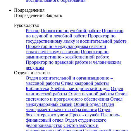
постдипломного образования
Подразделения
Подразделения
Закрыть
Руководство
Ректор
Проректор по учебной работе
Проректор
по научной и лечебной работе
Проректор по
государственному языку и воспитательной работе
Проректор по международным связям и
стратегическому развитию
Проректор по
административно - хозяйственной работе
Проректор по правовой работе и человеческим
ресурсам
Отделы и сектора
Отдел воспитательной и организационно –
массовой работы
Отдел кадровой работы
Библиотека
Учебно - методический отдел
Отдел
клинической работы
Отдел научной работы
Отдел
системного и программного обеспечения
Отдел
международных связей
Общий отдел
Отдел
менеджмента качества образования
Отдел
бухгалтерского учета
Пресс - служба
Планово-
финансовый отдел
Отдел студенческого
делопроизводство
Сектор закупок и
материального обеспечения
Студенческий городок