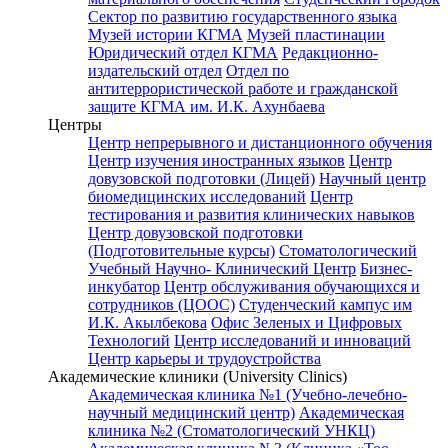
Сектор по развитию государственного языка
Музей истории КГМА
Музей пластинации
Юридический отдел КГМА
Редакционно-
издательский отдел
Отдел по
антитеррористической работе и гражданской
защите КГМА им. И.К. Ахунбаева
Центры
Центр непрерывного и дистанционного обучения
Центр изучения иностранных языков
Центр
довузовской подготовки (Лицей)
Научный центр
биомедицинских исследований
Центр
тестирования и развития клинических навыков
Центр довузовской подготовки
(Подготовительные курсы)
Стоматологический
Учебный Научно- Клинический Центр
Бизнес-
инкубатор
Центр обслуживания обучающихся и
сотрудников (ЦООС)
Студенческий кампус им
И.К. Акылбекова
Офис Зеленых и Цифровых
Технологий
Центр исследований и инноваций
Центр карьеры и трудоустройства
Академические клиники (University Clinics)
Академическая клиника №1 (Учебно-лечебно-
научный медицинский центр)
Академическая
клиника №2 (Стоматологический УНКЦ)