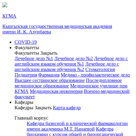
КГМА
Кыргызская государственная медицинская академия
имени И. К. Ахунбаева
COVID-19
Факультеты
Факультеты
Закрыть
Лечебное дело №1
Лечебное дело №2
Лечебное дело с
английским языком обучения №1
Лечебное дело с
английским языком обучения №2
Стоматология
Педиатрия
Фармация
Медико - профилактическое дело
Высшее сестринское образование
Последипломное
медицинское образование
Медицинское училище при
КГМА
Медицинская инженерия
Военно-медицинский
факультет
Кафедры
Кафедры
Закрыть
Карта кафедр
Главный корпус
Кафедра базисной и клинической фармакологии
имени академика М.Т. Нанаевой
Кафедра
биохимии с курсом общей и биоорганической