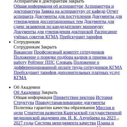
Аспирантам и докторантам
Закрыть
Общая информация об аспирантуре
Аспирантура и
докторантура
Заявка на аспирантуру от кафедр
Отчет
аспиранта
Документы для поступления
Документы для
утверждения диссертационных тем
Документы для
сдачи экзаменов по кандидатскому минимуму
Документы для утверждения докторской
Расписание
учёных советов КГМА
Прейскурант тарифов
Сотрудникам
Сотрудникам
Закрыть
Вакансии
Профсоюзный комитет сотрудников
Положение о порядке подбора кадров и приема на
работу
Рейтинг ППС
Словарь
Положение о
дифференцированной оплате труда сотрудников КГМА
Прейскурант тарифов дополнительных платных услуг
КГМА
Об Академии
Об Академии
Закрыть
Общая информация
Приветствие ректора
История
Структура
Правоустанавливающие документы
Политика гарантии качества образования
Миссия и
цели
Стратегия развития Кыргызской государственной
медицинской академии им. И. К. Ахунбаева на 2023 –
2027 годы
Система менеджмента качества
Планы и