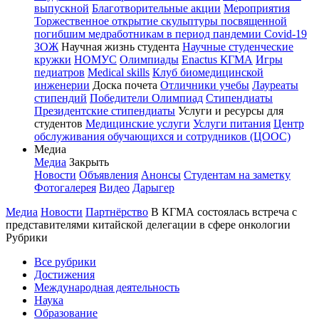
выпускной
Благотворительные акции
Мероприятия
Торжественное открытие скульптуры посвященной
погибшим медработникам в период пандемии Covid-19
ЗОЖ
Научная жизнь студента
Научные студенческие
кружки
НОМУС
Олимпиады
Enactus КГМА
Игры
педиатров
Medical skills
Клуб биомедицинской
инженерии
Доска почета
Отличники учебы
Лауреаты
стипендий
Победители Олимпиад
Стипендиаты
Президентские стипендиаты
Услуги и ресурсы для
студентов
Медицинские услуги
Услуги питания
Центр
обслуживания обучающихся и сотрудников (ЦООС)
Медиа
Медиа
Закрыть
Новости
Объявления
Анонсы
Студентам на заметку
Фотогалерея
Видео
Дарыгер
Медиа
Новости
Партнёрство
В КГМА состоялась встреча с
представителями китайской делегации в сфере онкологии
Рубрики
Все рубрики
Достижения
Международная деятельность
Наука
Образование