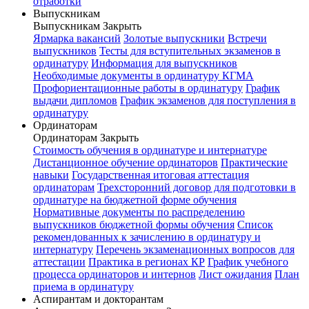
отработки
Выпускникам
Выпускникам
Закрыть
Ярмарка вакансий
Золотые выпускники
Встречи
выпускников
Тесты для вступительных экзаменов в
ординатуру
Информация для выпускников
Необходимые документы в ординатуру КГМА
Профориентационные работы в ординатуру
График
выдачи дипломов
График экзаменов для поступления в
ординатуру
Ординаторам
Ординаторам
Закрыть
Стоимость обучения в ординатуре и интернатуре
Дистанционное обучение ординаторов
Практические
навыки
Государственная итоговая аттестация
ординаторам
Трехсторонний договор для подготовки в
ординатуре на бюджетной форме обучения
Нормативные документы по распределению
выпускников бюджетной формы обучения
Список
рекомендованных к зачислению в ординатуру и
интернатуру
Перечень экзаменационных вопросов для
аттестации
Практика в регионах КР
График учебного
процесса ординаторов и интернов
Лист ожидания
План
приема в ординатуру
Аспирантам и докторантам