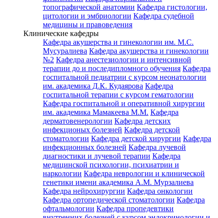
топографической анатомии
Кафедра гистологии,
цитологии и эмбриологии
Кафедра судебной
медицины и правоведения
Клинические кафедры
Кафедра акушерства и гинекологии им. М.С.
Мусуралиева
Кафедра акушерства и гинекологии
№2
Кафедра анестезиологии и интенсивной
терапии до и последипломного обучения
Кафедра
госпитальной педиатрии с курсом неонатологии
им. академика Д.К. Кудаярова
Кафедра
госпитальной терапии с курсом гематологии
Кафедра госпитальной и оперативной хирургии
им. академика Мамакеева М.М.
Кафедра
дерматовенерологии
Кафедра детских
инфекционых болезней
Кафедра детской
стоматологии
Кафедра детской хирургии
Кафедра
инфекционных болезней
Кафедра лучевой
диагностики и лучевой терапии
Кафедра
медицинской психологии, психиатрии и
наркологии
Кафедра неврологии и клинической
генетики имени академика А.М. Мурзалиева
Кафедра нейрохирургии
Кафедра онкологии
Кафедра ортопедической стоматологии
Кафедра
офтальмологии
Кафедра пропедевтики
внутренних болезней с курсом эндокринологии и