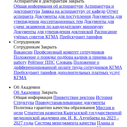
Аспирантам и докторантам
Закрыть
Общая информация об аспирантуре
Аспирантура и
докторантура
Заявка на аспирантуру от кафедр
Отчет
аспиранта
Документы для поступления
Документы для
утверждения диссертационных тем
Документы для
сдачи экзаменов по кандидатскому минимуму
Документы для утверждения докторской
Расписание
учёных советов КГМА
Прейскурант тарифов
Сотрудникам
Сотрудникам
Закрыть
Вакансии
Профсоюзный комитет сотрудников
Положение о порядке подбора кадров и приема на
работу
Рейтинг ППС
Словарь
Положение о
дифференцированной оплате труда сотрудников КГМА
Прейскурант тарифов дополнительных платных услуг
КГМА
Об Академии
Об Академии
Закрыть
Общая информация
Приветствие ректора
История
Структура
Правоустанавливающие документы
Политика гарантии качества образования
Миссия и
цели
Стратегия развития Кыргызской государственной
медицинской академии им. И. К. Ахунбаева на 2023 –
2027 годы
Система менеджмента качества
Планы и