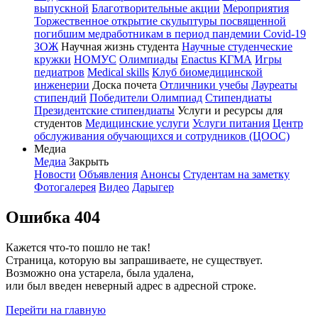
выпускной
Благотворительные акции
Мероприятия
Торжественное открытие скульптуры посвященной
погибшим медработникам в период пандемии Covid-19
ЗОЖ
Научная жизнь студента
Научные студенческие
кружки
НОМУС
Олимпиады
Enactus КГМА
Игры
педиатров
Medical skills
Клуб биомедицинской
инженерии
Доска почета
Отличники учебы
Лауреаты
стипендий
Победители Олимпиад
Стипендиаты
Президентские стипендиаты
Услуги и ресурсы для
студентов
Медицинские услуги
Услуги питания
Центр
обслуживания обучающихся и сотрудников (ЦООС)
Медиа
Медиа
Закрыть
Новости
Объявления
Анонсы
Студентам на заметку
Фотогалерея
Видео
Дарыгер
Ошибка 404
Кажется что-то пошло не так!
Страница, которую вы запрашиваете, не существует.
Возможно она устарела, была удалена,
или был введен неверный адрес в адресной строке.
Перейти на главную