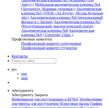
Академическая клиника №3 (Клиника «Тоо
Ашуу»)
Мобильная академическая клиника №4
(Автопоезд «Караван здоровья»)
Академическая
клиника №5 (УЛОБ «Ак Булун», Иссык-Кульская
обл.)
Академическая клиника №6 (региональный
филиал в г. Баткен)
Академическая клиника №7
(Республиканский диагностический центр)
Академическая клиника №8
Академическая
клиника №9
( University Clinic )
Профсоюзные комитеты
Профсоюзный комитет сотрудников
Профсоюзный комитет студентов
Контакты
рус
eng
кыр
Абитуриенту
Абитуриенту
Закрыть
Информация для поступающих в КГМА
Необходимые
документы для поступления
Пороговые баллы
График
туров отбора и зачисления абитуриентов
Вакантные