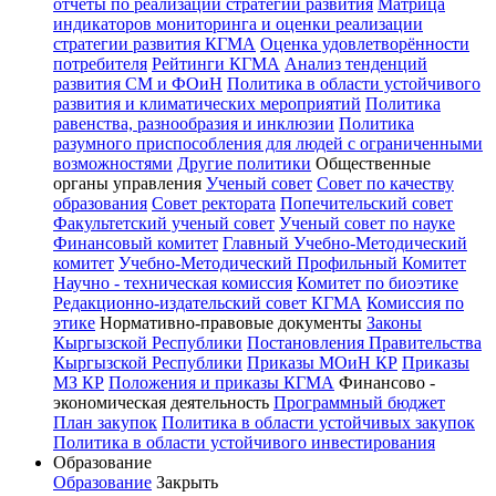
отчёты по реализации стратегии развития
Матрица
индикаторов мониторинга и оценки реализации
стратегии развития КГМА
Оценка удовлетворённости
потребителя
Рейтинги КГМА
Анализ тенденций
развития СМ и ФОиН
Политика в области устойчивого
развития и климатических мероприятий
Политика
равенства, разнообразия и инклюзии
Политика
разумного приспособления для людей с ограниченными
возможностями
Другие политики
Общественные
органы управления
Ученый совет
Совет по качеству
образования
Совет ректората
Попечительский совет
Факультетский ученый совет
Ученый совет по науке
Финансовый комитет
Главный Учебно-Методический
комитет
Учебно-Методический Профильный Комитет
Научно - техническая комиссия
Комитет по биоэтике
Редакционно-издательский совет КГМА
Комиссия по
этике
Нормативно-правовые документы
Законы
Кыргызской Республики
Постановления Правительства
Кыргызской Республики
Приказы МОиН КР
Приказы
МЗ КР
Положения и приказы КГМА
Финансово -
экономическая деятельность
Программный бюджет
План закупок
Политика в области устойчивых закупок
Политика в области устойчивого инвестирования
Образование
Образование
Закрыть