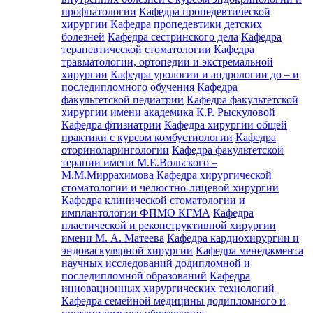
профпатологии
Кафедра пропедевтической
хирургии
Кафедра пропедевтики детских
болезней
Кафедра сестринского дела
Кафедра
терапевтической стоматологии
Кафедра
травматологии, ортопедии и экстремальной
хирургии
Кафедра урологии и андрологии до – и
последипломного обучения
Кафедра
факультетской педиатрии
Кафедра факультетской
хирургии имени академика К.Р. Рыскуловой
Кафедра фтизиатрии
Кафедра хирургии общей
практики с курсом комбустиологии
Кафедра
оториноларингологии
Кафедра факультетской
терапии имени М.Е.Вольского –
М.М.Миррахимова
Кафедра хирургической
стоматологии и челюстно-лицевой хирургии
Кафедра клинической стоматологии и
имплантологии ФПМО КГМА
Кафедра
пластической и реконструктивной хирургии
имени М. А. Матеева
Кафедра кардиохирургии и
эндоваскулярной хирургии
Кафедра менеджмента
научных исследований додипломной и
последипломной образований
Кафедра
инновационных хирургических технологий
Кафедра семейной медицины додипломного и