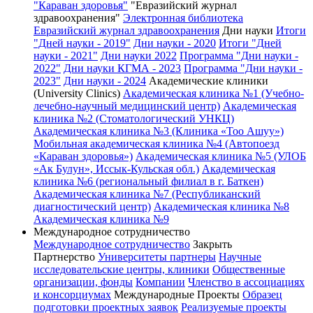
"Караван здоровья"
"Евразийский журнал
здравоохранения"
Электронная библиотека
Евразийский журнал здравоохранения
Дни науки
Итоги
"Дней науки - 2019"
Дни науки - 2020
Итоги "Дней
науки - 2021"
Дни науки 2022
Программа "Дни науки -
2022"
Дни науки КГМА - 2023
Программа "Дни науки -
2023"
Дни науки - 2024
Академические клиники
(University Clinics)
Академическая клиника №1 (Учебно-
лечебно-научный медицинский центр)
Академическая
клиника №2 (Стоматологический УНКЦ)
Академическая клиника №3 (Клиника «Тоо Ашуу»)
Мобильная академическая клиника №4 (Автопоезд
«Караван здоровья»)
Академическая клиника №5 (УЛОБ
«Ак Булун», Иссык-Кульская обл.)
Академическая
клиника №6 (региональный филиал в г. Баткен)
Академическая клиника №7 (Республиканский
диагностический центр)
Академическая клиника №8
Академическая клиника №9
Международное сотрудничество
Международное сотрудничество
Закрыть
Партнерство
Университеты партнеры
Научные
исследовательские центры, клиники
Общественные
организации, фонды
Компании
Членство в ассоциациях
и консорциумах
Международные Проекты
Образец
подготовки проектных заявок
Реализуемые проекты