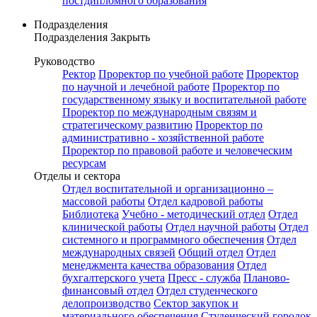
постдипломного образования
Подразделения
Подразделения
Закрыть
Руководство
Ректор
Проректор по учебной работе
Проректор
по научной и лечебной работе
Проректор по
государственному языку и воспитательной работе
Проректор по международным связям и
стратегическому развитию
Проректор по
административно - хозяйственной работе
Проректор по правовой работе и человеческим
ресурсам
Отделы и сектора
Отдел воспитательной и организационно –
массовой работы
Отдел кадровой работы
Библиотека
Учебно - методический отдел
Отдел
клинической работы
Отдел научной работы
Отдел
системного и программного обеспечения
Отдел
международных связей
Общий отдел
Отдел
менеджмента качества образования
Отдел
бухгалтерского учета
Пресс - служба
Планово-
финансовый отдел
Отдел студенческого
делопроизводство
Сектор закупок и
материального обеспечения
Студенческий городок