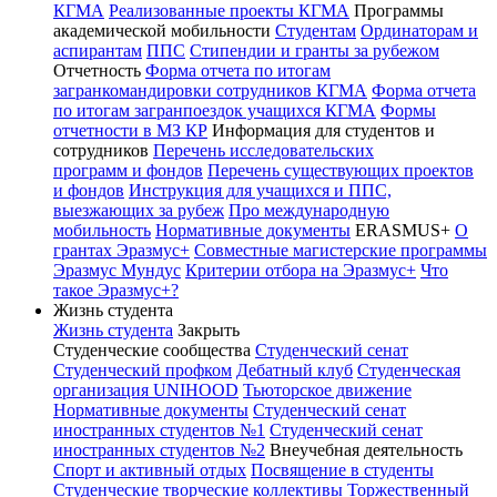
КГМА
Реализованные проекты КГМА
Программы
академической мобильности
Студентам
Ординаторам и
аспирантам
ППС
Стипендии и гранты за рубежом
Отчетность
Форма отчета по итогам
загранкомандировки сотрудников КГМА
Форма отчета
по итогам загранпоездок учащихся КГМА
Формы
отчетности в МЗ КР
Информация для студентов и
сотрудников
Перечень исследовательских
программ и фондов
Перечень существующих проектов
и фондов
Инструкция для учащихся и ППС,
выезжающих за рубеж
Про международную
мобильность
Нормативные документы
ERASMUS+
О
грантах Эразмус+
Совместные магистерские программы
Эразмус Мундус
Критерии отбора на Эразмус+
Что
такое Эразмус+?
Жизнь студента
Жизнь студента
Закрыть
Студенческие сообщества
Студенческий сенат
Студенческий профком
Дебатный клуб
Студенческая
организация UNIHOOD
Тьюторское движение
Нормативные документы
Студенческий сенат
иностранных студентов №1
Студенческий сенат
иностранных студентов №2
Внеучебная деятельность
Спорт и активный отдых
Посвящение в студенты
Студенческие творческие коллективы
Торжественный