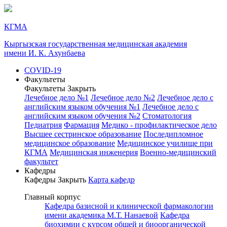
КГМА
Кыргызская государственная медицинская академия
имени И. К. Ахунбаева
COVID-19
Факультеты
Факультеты
Закрыть
Лечебное дело №1
Лечебное дело №2
Лечебное дело с
английским языком обучения №1
Лечебное дело с
английским языком обучения №2
Стоматология
Педиатрия
Фармация
Медико - профилактическое дело
Высшее сестринское образование
Последипломное
медицинское образование
Медицинское училище при
КГМА
Медицинская инженерия
Военно-медицинский
факультет
Кафедры
Кафедры
Закрыть
Карта кафедр
Главный корпус
Кафедра базисной и клинической фармакологии
имени академика М.Т. Нанаевой
Кафедра
биохимии с курсом общей и биоорганической