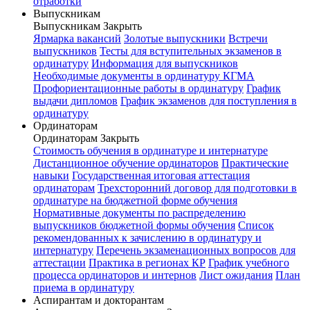
отработки
Выпускникам
Выпускникам
Закрыть
Ярмарка вакансий
Золотые выпускники
Встречи
выпускников
Тесты для вступительных экзаменов в
ординатуру
Информация для выпускников
Необходимые документы в ординатуру КГМА
Профориентационные работы в ординатуру
График
выдачи дипломов
График экзаменов для поступления в
ординатуру
Ординаторам
Ординаторам
Закрыть
Стоимость обучения в ординатуре и интернатуре
Дистанционное обучение ординаторов
Практические
навыки
Государственная итоговая аттестация
ординаторам
Трехсторонний договор для подготовки в
ординатуре на бюджетной форме обучения
Нормативные документы по распределению
выпускников бюджетной формы обучения
Список
рекомендованных к зачислению в ординатуру и
интернатуру
Перечень экзаменационных вопросов для
аттестации
Практика в регионах КР
График учебного
процесса ординаторов и интернов
Лист ожидания
План
приема в ординатуру
Аспирантам и докторантам