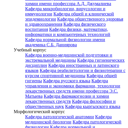
химии имени профессора А.Д. Джумалиева
Кафедра микробиологии, вирусологии и
иммунологии
Кафедра общей и клинической
эпидемиологии
Кафедра общественного здоровья
и здравоохранения
Кафедра физического
воспитания
Кафедра физики, математики,
информатики и компьютерных технологий
Кафедра нормальной физиологии имени
академика С.Б. Даниярова
Учебный корпус
Кафедра военно-медицинской подготовки и
экстремальной медицины
Кафедра гигиенических
дисциплин
Кафедра иностранных и латинского
языков
Кафедра реабилитологии и физиотерапии с
курсом спортивной медицины
Кафедра общей
гигиены
Кафедра русского языка
Кафедра
управления и экономики фармации, технологии
лекарственных средств имени профессора Э.С.
Матыева
Кафедра фармакогнозии и химии
лекарственных средств
Кафедра философии и
общественных наук
Кафедра кыргызского языка
Морфологический корпус
Кафедра патологической анатомии
Кафедра
медицинской биологии
Кафедра патологической
физиологии
Кафедра нормальной и