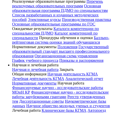
Реализуемые образовательные программы
Перечень
реализуемых образовательных программ
Основная
образовательная программа ПДМО по специальностям
Список разработанных и изданных методических
пособий
Элективные курсы
Производственная практика
Основные образовательные программы по ГОС
Ожидаемые результаты
Каталоги компетенции по
специальностям ПДМО
Каталог компетенций по
специальности
Процедуры обучения и оценки
Балльно-
рейтинговая система оценки знаний обучающихся
Нормативные документы
Положения
Государственный
образовательный стандарт высшего профессионального
образования
Организационная схема управления
График учебного процесса
Приказы и распоряжения
Научная и лечебная работа
Научная и лечебная работа
Закрыть
Общая информация
Научная деятельность КГМА
Лечебная деятельность КГМА
Аналитический отчет
Нормативные документы
Научная работа
Финансируемые научно - исследовательские работы
МОиН КР
Финансируемые научно - исследовательские
работы зарубежными грантами
Реестр утвержденных
тем
Диссертационные советы
Наукометрические базы
данных
Научное общество молодых ученых и студентов
Лечебная работа
Клинические базы КГМА
Автопоезд