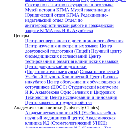
Сектор по развитию государственного языка
Музей истории КГМА
Музей пластинации
Юридический отдел КГМА
Редакционно-
издательский отдел
Отдел по
антитеррористической работе и гражданской
защите КГМА им. И.К. Ахунбаева
Центры
Центр непрерывного и дистанционного обучения
Центр изучения иностранных языков
Центр
довузовской подготовки (Лицей)
Научный центр
биомедицинских исследований
Центр
тестирования и развития клинических навыков
Центр довузовской подготовки
(Подготовительные курсы)
Стоматологический
Учебный Научно- Клинический Центр
Бизнес-
инкубатор
Центр обслуживания обучающихся и
сотрудников (ЦООС)
Студенческий кампус им
И.К. Акылбекова
Офис Зеленых и Цифровых
Технологий
Центр исследований и инноваций
Центр карьеры и трудоустройства
Академические клиники (University Clinics)
Академическая клиника №1 (Учебно-лечебно-
научный медицинский центр)
Академическая
клиника №2 (Стоматологический УНКЦ)