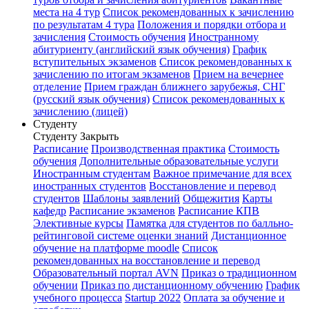
места на 4 тур
Список рекомендованных к зачислению
по результатам 4 тура
Положения и порядки отбора и
зачисления
Стоимость обучения
Иностранному
абитуриенту (английский язык обучения)
График
вступительных экзаменов
Список рекомендованных к
зачислению по итогам экзаменов
Прием на вечернее
отделение
Прием граждан ближнего зарубежья, СНГ
(русский язык обучения)
Список рекомендованных к
зачислению (лицей)
Студенту
Студенту
Закрыть
Расписание
Производственная практика
Стоимость
обучения
Дополнительные образовательные услуги
Иностранным студентам
Важное примечание для всех
иностранных студентов
Восстановление и перевод
студентов
Шаблоны заявлений
Общежития
Карты
кафедр
Расписание экзаменов
Расписание КПВ
Элективные курсы
Памятка для студентов по балльно-
рейтинговой системе оценки знаний
Дистанционное
обучение на платформе moodle
Список
рекомендованных на восстановление и перевод
Образовательный портал AVN
Приказ о традиционном
обучении
Приказ по дистанционному обучению
График
учебного процесса
Startup 2022
Оплата за обучение и