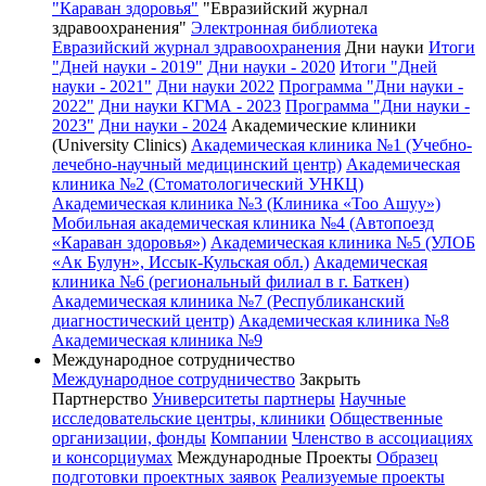
"Караван здоровья"
"Евразийский журнал
здравоохранения"
Электронная библиотека
Евразийский журнал здравоохранения
Дни науки
Итоги
"Дней науки - 2019"
Дни науки - 2020
Итоги "Дней
науки - 2021"
Дни науки 2022
Программа "Дни науки -
2022"
Дни науки КГМА - 2023
Программа "Дни науки -
2023"
Дни науки - 2024
Академические клиники
(University Clinics)
Академическая клиника №1 (Учебно-
лечебно-научный медицинский центр)
Академическая
клиника №2 (Стоматологический УНКЦ)
Академическая клиника №3 (Клиника «Тоо Ашуу»)
Мобильная академическая клиника №4 (Автопоезд
«Караван здоровья»)
Академическая клиника №5 (УЛОБ
«Ак Булун», Иссык-Кульская обл.)
Академическая
клиника №6 (региональный филиал в г. Баткен)
Академическая клиника №7 (Республиканский
диагностический центр)
Академическая клиника №8
Академическая клиника №9
Международное сотрудничество
Международное сотрудничество
Закрыть
Партнерство
Университеты партнеры
Научные
исследовательские центры, клиники
Общественные
организации, фонды
Компании
Членство в ассоциациях
и консорциумах
Международные Проекты
Образец
подготовки проектных заявок
Реализуемые проекты