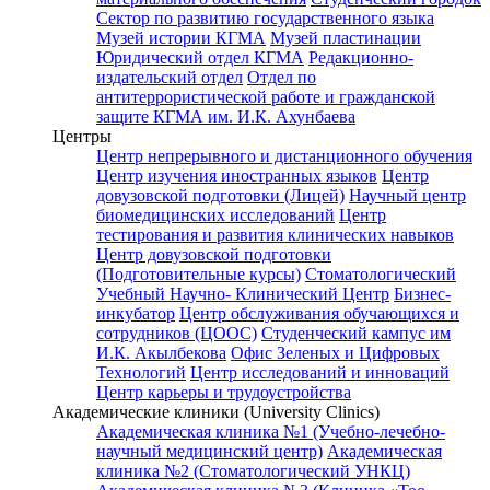
Сектор по развитию государственного языка
Музей истории КГМА
Музей пластинации
Юридический отдел КГМА
Редакционно-
издательский отдел
Отдел по
антитеррористической работе и гражданской
защите КГМА им. И.К. Ахунбаева
Центры
Центр непрерывного и дистанционного обучения
Центр изучения иностранных языков
Центр
довузовской подготовки (Лицей)
Научный центр
биомедицинских исследований
Центр
тестирования и развития клинических навыков
Центр довузовской подготовки
(Подготовительные курсы)
Стоматологический
Учебный Научно- Клинический Центр
Бизнес-
инкубатор
Центр обслуживания обучающихся и
сотрудников (ЦООС)
Студенческий кампус им
И.К. Акылбекова
Офис Зеленых и Цифровых
Технологий
Центр исследований и инноваций
Центр карьеры и трудоустройства
Академические клиники (University Clinics)
Академическая клиника №1 (Учебно-лечебно-
научный медицинский центр)
Академическая
клиника №2 (Стоматологический УНКЦ)