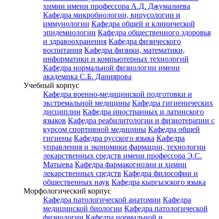
химии имени профессора А.Д. Джумалиева
Кафедра микробиологии, вирусологии и
иммунологии
Кафедра общей и клинической
эпидемиологии
Кафедра общественного здоровья
и здравоохранения
Кафедра физического
воспитания
Кафедра физики, математики,
информатики и компьютерных технологий
Кафедра нормальной физиологии имени
академика С.Б. Даниярова
Учебный корпус
Кафедра военно-медицинской подготовки и
экстремальной медицины
Кафедра гигиенических
дисциплин
Кафедра иностранных и латинского
языков
Кафедра реабилитологии и физиотерапии с
курсом спортивной медицины
Кафедра общей
гигиены
Кафедра русского языка
Кафедра
управления и экономики фармации, технологии
лекарственных средств имени профессора Э.С.
Матыева
Кафедра фармакогнозии и химии
лекарственных средств
Кафедра философии и
общественных наук
Кафедра кыргызского языка
Морфологический корпус
Кафедра патологической анатомии
Кафедра
медицинской биологии
Кафедра патологической
физиологии
Кафедра нормальной и