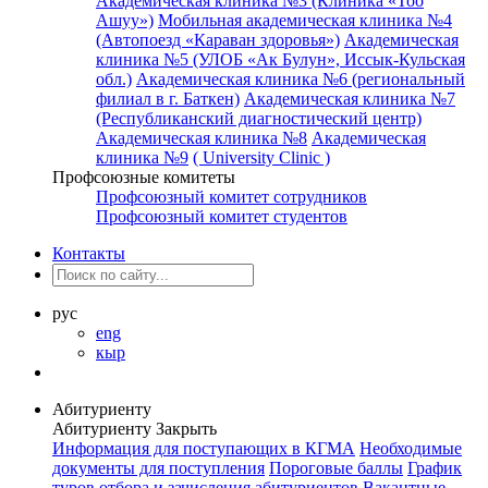
Академическая клиника №3 (Клиника «Тоо
Ашуу»)
Мобильная академическая клиника №4
(Автопоезд «Караван здоровья»)
Академическая
клиника №5 (УЛОБ «Ак Булун», Иссык-Кульская
обл.)
Академическая клиника №6 (региональный
филиал в г. Баткен)
Академическая клиника №7
(Республиканский диагностический центр)
Академическая клиника №8
Академическая
клиника №9
( University Clinic )
Профсоюзные комитеты
Профсоюзный комитет сотрудников
Профсоюзный комитет студентов
Контакты
рус
eng
кыр
Абитуриенту
Абитуриенту
Закрыть
Информация для поступающих в КГМА
Необходимые
документы для поступления
Пороговые баллы
График
туров отбора и зачисления абитуриентов
Вакантные