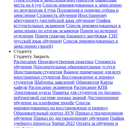
места на 4 тур
Список рекомендованных к зачислению
по результатам 4 тура
Положения и порядки отбора и
зачисления
Стоимость обучения
Иностранному
абитуриенту (английский язык обучения)
График
вступительных экзаменов
Список рекомендованных к
зачислению по итогам экзаменов
Прием на вечернее
отделение
Прием граждан ближнего зарубежья, СНГ
(русский язык обучения)
Список рекомендованных к
зачислению (лицей)
Студенту
Студенту
Закрыть
Расписание
Производственная практика
Стоимость
обучения
Дополнительные образовательные услуги
Иностранным студентам
Важное примечание для всех
иностранных студентов
Восстановление и перевод
студентов
Шаблоны заявлений
Общежития
Карты
кафедр
Расписание экзаменов
Расписание КПВ
Элективные курсы
Памятка для студентов по балльно-
рейтинговой системе оценки знаний
Дистанционное
обучение на платформе moodle
Список
рекомендованных на восстановление и перевод
Образовательный портал AVN
Приказ о традиционном
обучении
Приказ по дистанционному обучению
График
учебного процесса
Startup 2022
Оплата за обучение и