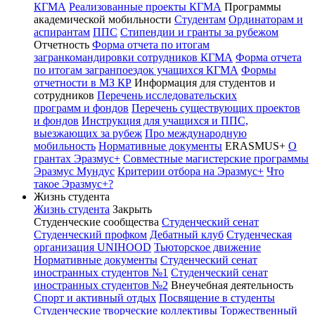
КГМА
Реализованные проекты КГМА
Программы
академической мобильности
Студентам
Ординаторам и
аспирантам
ППС
Стипендии и гранты за рубежом
Отчетность
Форма отчета по итогам
загранкомандировки сотрудников КГМА
Форма отчета
по итогам загранпоездок учащихся КГМА
Формы
отчетности в МЗ КР
Информация для студентов и
сотрудников
Перечень исследовательских
программ и фондов
Перечень существующих проектов
и фондов
Инструкция для учащихся и ППС,
выезжающих за рубеж
Про международную
мобильность
Нормативные документы
ERASMUS+
О
грантах Эразмус+
Совместные магистерские программы
Эразмус Мундус
Критерии отбора на Эразмус+
Что
такое Эразмус+?
Жизнь студента
Жизнь студента
Закрыть
Студенческие сообщества
Студенческий сенат
Студенческий профком
Дебатный клуб
Студенческая
организация UNIHOOD
Тьюторское движение
Нормативные документы
Студенческий сенат
иностранных студентов №1
Студенческий сенат
иностранных студентов №2
Внеучебная деятельность
Спорт и активный отдых
Посвящение в студенты
Студенческие творческие коллективы
Торжественный