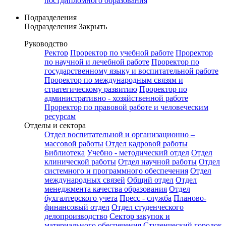
постдипломного образования
Подразделения
Подразделения
Закрыть
Руководство
Ректор
Проректор по учебной работе
Проректор
по научной и лечебной работе
Проректор по
государственному языку и воспитательной работе
Проректор по международным связям и
стратегическому развитию
Проректор по
административно - хозяйственной работе
Проректор по правовой работе и человеческим
ресурсам
Отделы и сектора
Отдел воспитательной и организационно –
массовой работы
Отдел кадровой работы
Библиотека
Учебно - методический отдел
Отдел
клинической работы
Отдел научной работы
Отдел
системного и программного обеспечения
Отдел
международных связей
Общий отдел
Отдел
менеджмента качества образования
Отдел
бухгалтерского учета
Пресс - служба
Планово-
финансовый отдел
Отдел студенческого
делопроизводство
Сектор закупок и
материального обеспечения
Студенческий городок