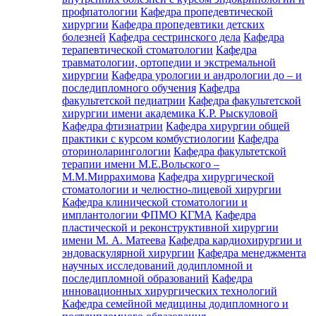
профпатологии
Кафедра пропедевтической
хирургии
Кафедра пропедевтики детских
болезней
Кафедра сестринского дела
Кафедра
терапевтической стоматологии
Кафедра
травматологии, ортопедии и экстремальной
хирургии
Кафедра урологии и андрологии до – и
последипломного обучения
Кафедра
факультетской педиатрии
Кафедра факультетской
хирургии имени академика К.Р. Рыскуловой
Кафедра фтизиатрии
Кафедра хирургии общей
практики с курсом комбустиологии
Кафедра
оториноларингологии
Кафедра факультетской
терапии имени М.Е.Вольского –
М.М.Миррахимова
Кафедра хирургической
стоматологии и челюстно-лицевой хирургии
Кафедра клинической стоматологии и
имплантологии ФПМО КГМА
Кафедра
пластической и реконструктивной хирургии
имени М. А. Матеева
Кафедра кардиохирургии и
эндоваскулярной хирургии
Кафедра менеджмента
научных исследований додипломной и
последипломной образований
Кафедра
инновационных хирургических технологий
Кафедра семейной медицины додипломного и