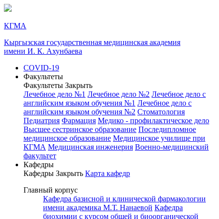
КГМА
Кыргызская государственная медицинская академия
имени И. К. Ахунбаева
COVID-19
Факультеты
Факультеты
Закрыть
Лечебное дело №1
Лечебное дело №2
Лечебное дело с
английским языком обучения №1
Лечебное дело с
английским языком обучения №2
Стоматология
Педиатрия
Фармация
Медико - профилактическое дело
Высшее сестринское образование
Последипломное
медицинское образование
Медицинское училище при
КГМА
Медицинская инженерия
Военно-медицинский
факультет
Кафедры
Кафедры
Закрыть
Карта кафедр
Главный корпус
Кафедра базисной и клинической фармакологии
имени академика М.Т. Нанаевой
Кафедра
биохимии с курсом общей и биоорганической