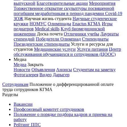
выпускной
Благотворительные акции
Мероприятия
Торжественное открытие скульптуры посвященной
погибшим медработникам в период пандемии Covid-19
ЗОЖ
Научная жизнь студента
Научные студенческие
кружки
НОМУС
Олимпиады
Enactus КГМА
Игры
педиатров
Medical skills
Клуб биомедицинской
инженерии
Доска почета
Отличники учебы
Лауреаты
стипендий
Победители Олимпиад
Стипендиаты
Президентские стипендиаты
Услуги и ресурсы для
студентов
Медицинские услуги
Услуги питания
Центр
обслуживания обучающихся и сотрудников (ЦООС)
Медиа
Медиа
Закрыть
Новости
Объявления
Анонсы
Студентам на заметку
Фотогалерея
Видео
Дарыгер
Сотрудникам
Положение о дифференцированной оплате
труда сотрудников КГМА
Разделы
Вакансии
Профсоюзный комитет сотрудников
Положение о порядке подбора кадров и приема на
работу
Рейтинг ППС