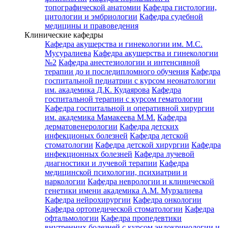
топографической анатомии
Кафедра гистологии,
цитологии и эмбриологии
Кафедра судебной
медицины и правоведения
Клинические кафедры
Кафедра акушерства и гинекологии им. М.С.
Мусуралиева
Кафедра акушерства и гинекологии
№2
Кафедра анестезиологии и интенсивной
терапии до и последипломного обучения
Кафедра
госпитальной педиатрии с курсом неонатологии
им. академика Д.К. Кудаярова
Кафедра
госпитальной терапии с курсом гематологии
Кафедра госпитальной и оперативной хирургии
им. академика Мамакеева М.М.
Кафедра
дерматовенерологии
Кафедра детских
инфекционых болезней
Кафедра детской
стоматологии
Кафедра детской хирургии
Кафедра
инфекционных болезней
Кафедра лучевой
диагностики и лучевой терапии
Кафедра
медицинской психологии, психиатрии и
наркологии
Кафедра неврологии и клинической
генетики имени академика А.М. Мурзалиева
Кафедра нейрохирургии
Кафедра онкологии
Кафедра ортопедической стоматологии
Кафедра
офтальмологии
Кафедра пропедевтики
внутренних болезней с курсом эндокринологии и