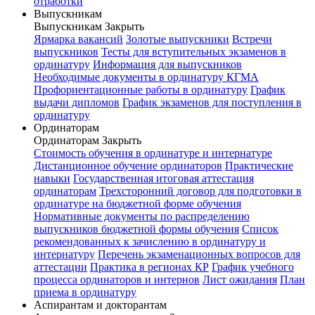
отработки
Выпускникам
Выпускникам
Закрыть
Ярмарка вакансий
Золотые выпускники
Встречи
выпускников
Тесты для вступительных экзаменов в
ординатуру
Информация для выпускников
Необходимые документы в ординатуру КГМА
Профориентационные работы в ординатуру
График
выдачи дипломов
График экзаменов для поступления в
ординатуру
Ординаторам
Ординаторам
Закрыть
Стоимость обучения в ординатуре и интернатуре
Дистанционное обучение ординаторов
Практические
навыки
Государственная итоговая аттестация
ординаторам
Трехсторонний договор для подготовки в
ординатуре на бюджетной форме обучения
Нормативные документы по распределению
выпускников бюджетной формы обучения
Список
рекомендованных к зачислению в ординатуру и
интернатуру
Перечень экзаменационных вопросов для
аттестации
Практика в регионах КР
График учебного
процесса ординаторов и интернов
Лист ожидания
План
приема в ординатуру
Аспирантам и докторантам