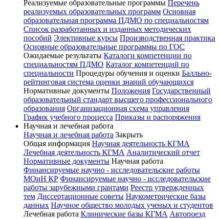
Реализуемые образовательные программы
Перечень
реализуемых образовательных программ
Основная
образовательная программа ПДМО по специальностям
Список разработанных и изданных методических
пособий
Элективные курсы
Производственная практика
Основные образовательные программы по ГОС
Ожидаемые результаты
Каталоги компетенции по
специальностям ПДМО
Каталог компетенций по
специальности
Процедуры обучения и оценки
Балльно-
рейтинговая система оценки знаний обучающихся
Нормативные документы
Положения
Государственный
образовательный стандарт высшего профессионального
образования
Организационная схема управления
График учебного процесса
Приказы и распоряжения
Научная и лечебная работа
Научная и лечебная работа
Закрыть
Общая информация
Научная деятельность КГМА
Лечебная деятельность КГМА
Аналитический отчет
Нормативные документы
Научная работа
Финансируемые научно - исследовательские работы
МОиН КР
Финансируемые научно - исследовательские
работы зарубежными грантами
Реестр утвержденных
тем
Диссертационные советы
Наукометрические базы
данных
Научное общество молодых ученых и студентов
Лечебная работа
Клинические базы КГМА
Автопоезд