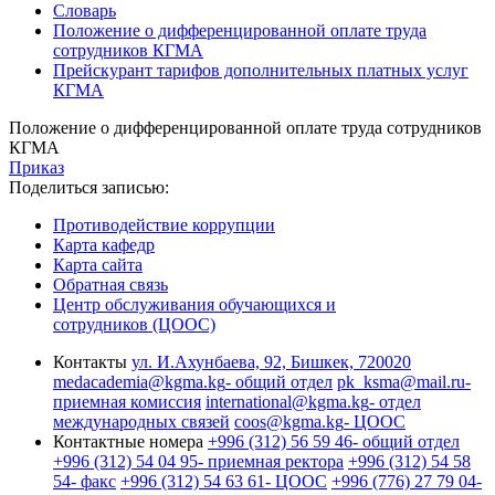
Словарь
Положение о дифференцированной оплате труда
сотрудников КГМА
Прейскурант тарифов дополнительных платных услуг
КГМА
Положение о дифференцированной оплате труда сотрудников
КГМА
Приказ
Поделиться записью:
Противодействие коррупции
Карта кафедр
Карта сайта
Обратная связь
Центр обслуживания обучающихся и
сотрудников (ЦООС)
Контакты
ул. И.Ахунбаева, 92, Бишкек, 720020
medacademia@kgma.kg
- общий отдел
pk_ksma@mail.ru
-
приемная комиссия
international@kgma.kg
- отдел
международных связей
coos@kgma.kg
- ЦООС
Контактные номера
+996 (312) 56 59 46
- общий отдел
+996 (312) 54 04 95
- приемная ректора
+996 (312) 54 58
54
- факс
+996 (312) 54 63 61
- ЦООС
+996 (776) 27 79 04
-