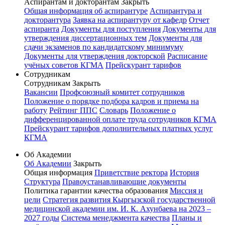
Аспирантам и докторантам
Закрыть
Общая информация об аспирантуре
Аспирантура и
докторантура
Заявка на аспирантуру от кафедр
Отчет
аспиранта
Документы для поступления
Документы для
утверждения диссертационных тем
Документы для
сдачи экзаменов по кандидатскому минимуму
Документы для утверждения докторской
Расписание
учёных советов КГМА
Прейскурант тарифов
Сотрудникам
Сотрудникам
Закрыть
Вакансии
Профсоюзный комитет сотрудников
Положение о порядке подбора кадров и приема на
работу
Рейтинг ППС
Словарь
Положение о
дифференцированной оплате труда сотрудников КГМА
Прейскурант тарифов дополнительных платных услуг
КГМА
Об Академии
Об Академии
Закрыть
Общая информация
Приветствие ректора
История
Структура
Правоустанавливающие документы
Политика гарантии качества образования
Миссия и
цели
Стратегия развития Кыргызской государственной
медицинской академии им. И. К. Ахунбаева на 2023 –
2027 годы
Система менеджмента качества
Планы и