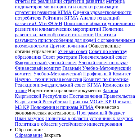
отчёты по реализации стратегии развития
Матрица
индикаторов мониторинга и оценки реализации
стратегии развития КГМА
Оценка удовлетворённости
потребителя
Рейтинги КГМА
Анализ тенденций
развития СМ и ФОиН
Политика в области устойчивого
развития и климатических мероприятий
Политика
равенства, разнообразия и инклюзии
Политика
разумного приспособления для людей с ограниченными
возможностями
Другие политики
Общественные
органы управления
Ученый совет
Совет по качеству
образования
Совет ректората
Попечительский совет
Факультетский ученый совет
Ученый совет по науке
Финансовый комитет
Главный Учебно-Методический
комитет
Учебно-Методический Профильный Комитет
Научно - техническая комиссия
Комитет по биоэтике
Редакционно-издательский совет КГМА
Комиссия по
этике
Нормативно-правовые документы
Законы
Кыргызской Республики
Постановления Правительства
Кыргызской Республики
Приказы МОиН КР
Приказы
МЗ КР
Положения и приказы КГМА
Финансово -
экономическая деятельность
Программный бюджет
План закупок
Политика в области устойчивых закупок
Политика в области устойчивого инвестирования
Образование
Образование
Закрыть