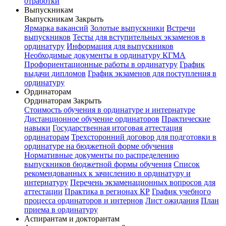
отработки
Выпускникам
Выпускникам
Закрыть
Ярмарка вакансий
Золотые выпускники
Встречи
выпускников
Тесты для вступительных экзаменов в
ординатуру
Информация для выпускников
Необходимые документы в ординатуру КГМА
Профориентационные работы в ординатуру
График
выдачи дипломов
График экзаменов для поступления в
ординатуру
Ординаторам
Ординаторам
Закрыть
Стоимость обучения в ординатуре и интернатуре
Дистанционное обучение ординаторов
Практические
навыки
Государственная итоговая аттестация
ординаторам
Трехсторонний договор для подготовки в
ординатуре на бюджетной форме обучения
Нормативные документы по распределению
выпускников бюджетной формы обучения
Список
рекомендованных к зачислению в ординатуру и
интернатуру
Перечень экзаменационных вопросов для
аттестации
Практика в регионах КР
График учебного
процесса ординаторов и интернов
Лист ожидания
План
приема в ординатуру
Аспирантам и докторантам