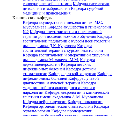
топографической анатомии
Кафедра гистологии,
цитологии и эмбриологии
Кафедра судебной
медицины и правоведения
Клинические кафедры
Кафедра акушерства и гинекологии им. М.С.
Мусуралиева
Кафедра акушерства и гинекологии
№2
Кафедра анестезиологии и интенсивной
терапии до и последипломного обучения
Кафедра
госпитальной педиатрии с курсом неонатологии
им. академика Д.К. Кудаярова
Кафедра
госпитальной терапии с курсом гематологии
Кафедра госпитальной и оперативной хирургии
им. академика Мамакеева М.М.
Кафедра
дерматовенерологии
Кафедра детских
инфекционых болезней
Кафедра детской
стоматологии
Кафедра детской хирургии
Кафедра
инфекционных болезней
Кафедра лучевой
диагностики и лучевой терапии
Кафедра
медицинской психологии, психиатрии и
наркологии
Кафедра неврологии и клинической
генетики имени академика А.М. Мурзалиева
Кафедра нейрохирургии
Кафедра онкологии
Кафедра ортопедической стоматологии
Кафедра
офтальмологии
Кафедра пропедевтики
внутренних болезней с курсом эндокринологии и