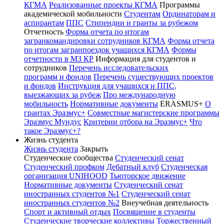
КГМА
Реализованные проекты КГМА
Программы
академической мобильности
Студентам
Ординаторам и
аспирантам
ППС
Стипендии и гранты за рубежом
Отчетность
Форма отчета по итогам
загранкомандировки сотрудников КГМА
Форма отчета
по итогам загранпоездок учащихся КГМА
Формы
отчетности в МЗ КР
Информация для студентов и
сотрудников
Перечень исследовательских
программ и фондов
Перечень существующих проектов
и фондов
Инструкция для учащихся и ППС,
выезжающих за рубеж
Про международную
мобильность
Нормативные документы
ERASMUS+
О
грантах Эразмус+
Совместные магистерские программы
Эразмус Мундус
Критерии отбора на Эразмус+
Что
такое Эразмус+?
Жизнь студента
Жизнь студента
Закрыть
Студенческие сообщества
Студенческий сенат
Студенческий профком
Дебатный клуб
Студенческая
организация UNIHOOD
Тьюторское движение
Нормативные документы
Студенческий сенат
иностранных студентов №1
Студенческий сенат
иностранных студентов №2
Внеучебная деятельность
Спорт и активный отдых
Посвящение в студенты
Студенческие творческие коллективы
Торжественный