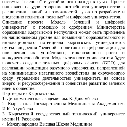
системы “зеленого” и устойчивого подхода в вузах. Проект
направлен на удовлетворение потребности университетов в
расширении знаний и возможностей вузов по разработке и
внедрению политики “зеленых” и цифровых университетов.
Описание проекта: Модель “Зеленый и цифровой
университет” с помощью и одобрением Министерства
образования Кыргызской Республики может быть применена
на национальном уровне для повышения образовательного и
инновационного потенциала кыргызских университетов
путем внедрения “зеленой” политики и цифровизации для
повышения их устойчивого, инклюзивного роста и
конкурентоспособности. Модель зеленого университета будет
включать создание зеленых цифровых офисов (GDO) для
реализации концепции разумного управления, направленной
на минимизацию негативного воздействия на окружающую
среду, управление деятельностью университета на основе
энерго- и ресурсосбережения и содействие развитию зеленых
идей в обществе.
Партнеры из Кыргызстана:
1. Дипломатическая академия им. К. Дикамбаева
2. Кыргызская Государственная Медицинская Академия им.
И.К. Ахунбаева
3. Кыргызский государственный технический университет
имени И. Раззакова
4. Международная Высшая Школа Медицины