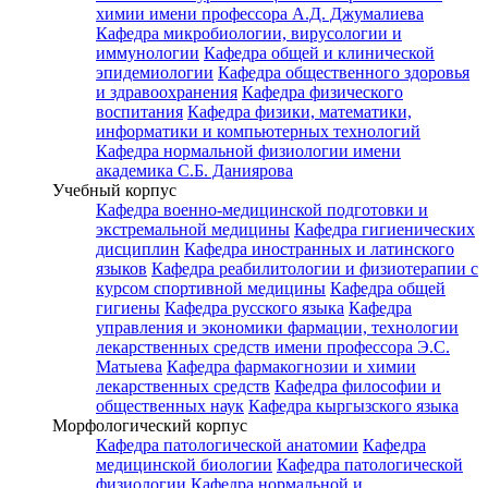
химии имени профессора А.Д. Джумалиева
Кафедра микробиологии, вирусологии и
иммунологии
Кафедра общей и клинической
эпидемиологии
Кафедра общественного здоровья
и здравоохранения
Кафедра физического
воспитания
Кафедра физики, математики,
информатики и компьютерных технологий
Кафедра нормальной физиологии имени
академика С.Б. Даниярова
Учебный корпус
Кафедра военно-медицинской подготовки и
экстремальной медицины
Кафедра гигиенических
дисциплин
Кафедра иностранных и латинского
языков
Кафедра реабилитологии и физиотерапии с
курсом спортивной медицины
Кафедра общей
гигиены
Кафедра русского языка
Кафедра
управления и экономики фармации, технологии
лекарственных средств имени профессора Э.С.
Матыева
Кафедра фармакогнозии и химии
лекарственных средств
Кафедра философии и
общественных наук
Кафедра кыргызского языка
Морфологический корпус
Кафедра патологической анатомии
Кафедра
медицинской биологии
Кафедра патологической
физиологии
Кафедра нормальной и