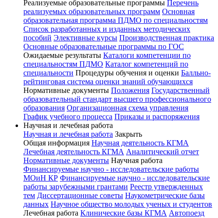
Реализуемые образовательные программы
Перечень
реализуемых образовательных программ
Основная
образовательная программа ПДМО по специальностям
Список разработанных и изданных методических
пособий
Элективные курсы
Производственная практика
Основные образовательные программы по ГОС
Ожидаемые результаты
Каталоги компетенции по
специальностям ПДМО
Каталог компетенций по
специальности
Процедуры обучения и оценки
Балльно-
рейтинговая система оценки знаний обучающихся
Нормативные документы
Положения
Государственный
образовательный стандарт высшего профессионального
образования
Организационная схема управления
График учебного процесса
Приказы и распоряжения
Научная и лечебная работа
Научная и лечебная работа
Закрыть
Общая информация
Научная деятельность КГМА
Лечебная деятельность КГМА
Аналитический отчет
Нормативные документы
Научная работа
Финансируемые научно - исследовательские работы
МОиН КР
Финансируемые научно - исследовательские
работы зарубежными грантами
Реестр утвержденных
тем
Диссертационные советы
Наукометрические базы
данных
Научное общество молодых ученых и студентов
Лечебная работа
Клинические базы КГМА
Автопоезд