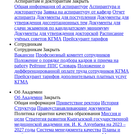
Аспирантам и докторантам
Закрыть
Общая информация об аспирантуре
Аспирантура и
докторантура
Заявка на аспирантуру от кафедр
Отчет
аспиранта
Документы для поступления
Документы для
утверждения диссертационных тем
Документы для
сдачи экзаменов по кандидатскому минимуму
Документы для утверждения докторской
Расписание
учёных советов КГМА
Прейскурант тарифов
Сотрудникам
Сотрудникам
Закрыть
Вакансии
Профсоюзный комитет сотрудников
Положение о порядке подбора кадров и приема на
работу
Рейтинг ППС
Словарь
Положение о
дифференцированной оплате труда сотрудников КГМА
Прейскурант тарифов дополнительных платных услуг
КГМА
Об Академии
Об Академии
Закрыть
Общая информация
Приветствие ректора
История
Структура
Правоустанавливающие документы
Политика гарантии качества образования
Миссия и
цели
Стратегия развития Кыргызской государственной
медицинской академии им. И. К. Ахунбаева на 2023 –
2027 годы
Система менеджмента качества
Планы и