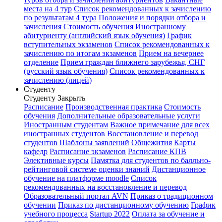
места на 4 тур
Список рекомендованных к зачислению
по результатам 4 тура
Положения и порядки отбора и
зачисления
Стоимость обучения
Иностранному
абитуриенту (английский язык обучения)
График
вступительных экзаменов
Список рекомендованных к
зачислению по итогам экзаменов
Прием на вечернее
отделение
Прием граждан ближнего зарубежья, СНГ
(русский язык обучения)
Список рекомендованных к
зачислению (лицей)
Студенту
Студенту
Закрыть
Расписание
Производственная практика
Стоимость
обучения
Дополнительные образовательные услуги
Иностранным студентам
Важное примечание для всех
иностранных студентов
Восстановление и перевод
студентов
Шаблоны заявлений
Общежития
Карты
кафедр
Расписание экзаменов
Расписание КПВ
Элективные курсы
Памятка для студентов по балльно-
рейтинговой системе оценки знаний
Дистанционное
обучение на платформе moodle
Список
рекомендованных на восстановление и перевод
Образовательный портал AVN
Приказ о традиционном
обучении
Приказ по дистанционному обучению
График
учебного процесса
Startup 2022
Оплата за обучение и