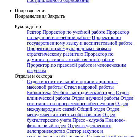
постдипломного образования
Подразделения
Подразделения
Закрыть
Руководство
Ректор
Проректор по учебной работе
Проректор
по научной и лечебной работе
Проректор по
государственному языку и воспитательной работе
Проректор по международным связям и
стратегическому развитию
Проректор по
административно - хозяйственной работе
Проректор по правовой работе и человеческим
ресурсам
Отделы и сектора
Отдел воспитательной и организационно –
массовой работы
Отдел кадровой работы
Библиотека
Учебно - методический отдел
Отдел
клинической работы
Отдел научной работы
Отдел
системного и программного обеспечения
Отдел
международных связей
Общий отдел
Отдел
менеджмента качества образования
Отдел
бухгалтерского учета
Пресс - служба
Планово-
финансовый отдел
Отдел студенческого
делопроизводство
Сектор закупок и
материального обеспечения
Студенческий городок