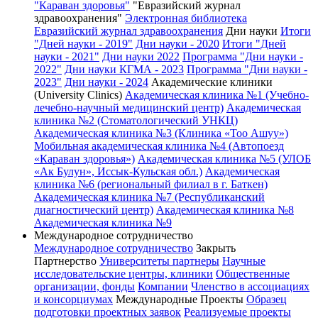
"Караван здоровья"
"Евразийский журнал
здравоохранения"
Электронная библиотека
Евразийский журнал здравоохранения
Дни науки
Итоги
"Дней науки - 2019"
Дни науки - 2020
Итоги "Дней
науки - 2021"
Дни науки 2022
Программа "Дни науки -
2022"
Дни науки КГМА - 2023
Программа "Дни науки -
2023"
Дни науки - 2024
Академические клиники
(University Clinics)
Академическая клиника №1 (Учебно-
лечебно-научный медицинский центр)
Академическая
клиника №2 (Стоматологический УНКЦ)
Академическая клиника №3 (Клиника «Тоо Ашуу»)
Мобильная академическая клиника №4 (Автопоезд
«Караван здоровья»)
Академическая клиника №5 (УЛОБ
«Ак Булун», Иссык-Кульская обл.)
Академическая
клиника №6 (региональный филиал в г. Баткен)
Академическая клиника №7 (Республиканский
диагностический центр)
Академическая клиника №8
Академическая клиника №9
Международное сотрудничество
Международное сотрудничество
Закрыть
Партнерство
Университеты партнеры
Научные
исследовательские центры, клиники
Общественные
организации, фонды
Компании
Членство в ассоциациях
и консорциумах
Международные Проекты
Образец
подготовки проектных заявок
Реализуемые проекты