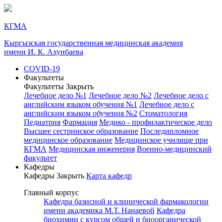
КГМА
Кыргызская государственная медицинская академия
имени И. К. Ахунбаева
COVID-19
Факультеты
Факультеты
Закрыть
Лечебное дело №1
Лечебное дело №2
Лечебное дело с
английским языком обучения №1
Лечебное дело с
английским языком обучения №2
Стоматология
Педиатрия
Фармация
Медико - профилактическое дело
Высшее сестринское образование
Последипломное
медицинское образование
Медицинское училище при
КГМА
Медицинская инженерия
Военно-медицинский
факультет
Кафедры
Кафедры
Закрыть
Карта кафедр
Главный корпус
Кафедра базисной и клинической фармакологии
имени академика М.Т. Нанаевой
Кафедра
биохимии с курсом общей и биоорганической