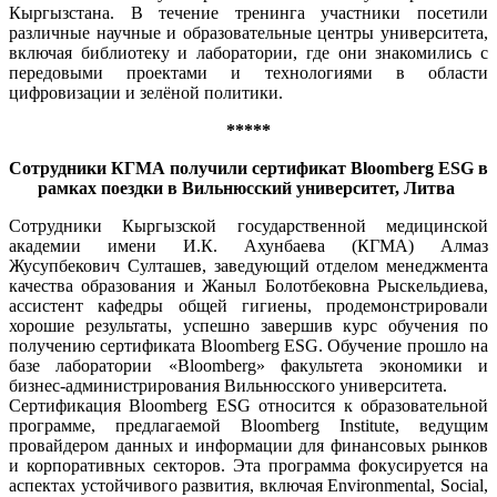
Кыргызстана. В течение тренинга участники посетили
различные научные и образовательные центры университета,
включая библиотеку и лаборатории, где они знакомились с
передовыми проектами и технологиями в области
цифровизации и зелёной политики.
*****
Сотрудники КГМА получили сертификат Bloomberg ESG в
рамках поездки в Вильнюсский университет, Литва
Сотрудники Кыргызской государственной медицинской
академии имени И.К. Ахунбаева (КГМА) Алмаз
Жусупбекович Султашев, заведующий отделом менеджмента
качества образования и Жаныл Болотбековна Рыскельдиева,
ассистент кафедры общей гигиены, продемонстрировали
хорошие результаты, успешно завершив курс обучения по
получению сертификата Bloomberg ESG. Обучение прошло на
базе лаборатории «Bloomberg» факультета экономики и
бизнес-администрирования Вильнюсского университета.
Сертификация Bloomberg ESG относится к образовательной
программе, предлагаемой Bloomberg Institute, ведущим
провайдером данных и информации для финансовых рынков
и корпоративных секторов. Эта программа фокусируется на
аспектах устойчивого развития, включая Environmental, Social,