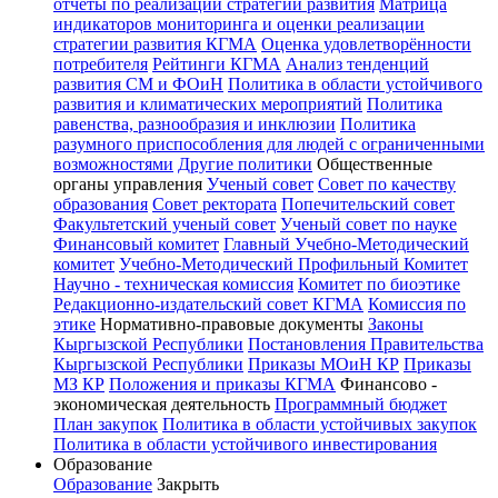
отчёты по реализации стратегии развития
Матрица
индикаторов мониторинга и оценки реализации
стратегии развития КГМА
Оценка удовлетворённости
потребителя
Рейтинги КГМА
Анализ тенденций
развития СМ и ФОиН
Политика в области устойчивого
развития и климатических мероприятий
Политика
равенства, разнообразия и инклюзии
Политика
разумного приспособления для людей с ограниченными
возможностями
Другие политики
Общественные
органы управления
Ученый совет
Совет по качеству
образования
Совет ректората
Попечительский совет
Факультетский ученый совет
Ученый совет по науке
Финансовый комитет
Главный Учебно-Методический
комитет
Учебно-Методический Профильный Комитет
Научно - техническая комиссия
Комитет по биоэтике
Редакционно-издательский совет КГМА
Комиссия по
этике
Нормативно-правовые документы
Законы
Кыргызской Республики
Постановления Правительства
Кыргызской Республики
Приказы МОиН КР
Приказы
МЗ КР
Положения и приказы КГМА
Финансово -
экономическая деятельность
Программный бюджет
План закупок
Политика в области устойчивых закупок
Политика в области устойчивого инвестирования
Образование
Образование
Закрыть