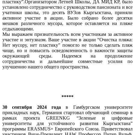
пластику”.Организатором Летней Школы, ДА МИД КР, было
установлено сотрудничество с руководством пансионата и все
учатники школы, это десять ВУЗов Кыргызстана, приняли
активное участие в акции. Было собрано более десятки
мешков различного мусора, которое оставляется на пляже
отдыхающими.
Мы выражаем признательность всем участникам за активное
участие и энтузиазм. Ваше участие в акции “Очистка пляжа:
Нет мусору, нет пластику” помогло не только сделать пляж
чище, но и повысить осведомленность о важности защиты
окружающей среды. Надеемся на продолжение
сотрудничества и дальнейшие совместные усилия по
улучшению нашего общего пространства.
*****
30 сентября 2024 года
в Гамбургском университете
прикладных наук, Германия стартовал обучающий семинар в
рамках проекта GREENKG “Зеленые и цифровые
университеты для устойчивого развития Кыргызстана”
программы ERASMUS+ Европейского Союза. Приветствовал
участников Вице-Президент HAW Профессор Питер Вульф.