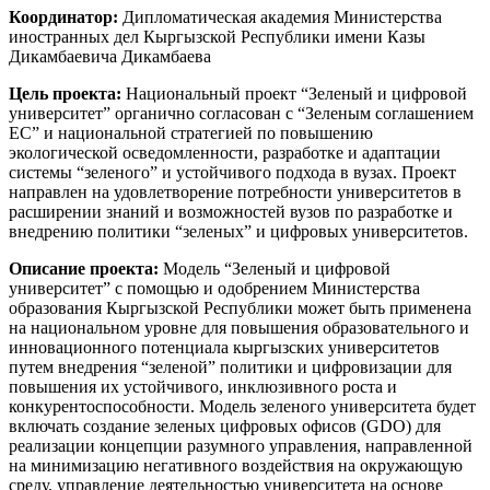
Координатор:
Дипломатическая академия Министерства
иностранных дел Кыргызской Республики имени Казы
Дикамбаевича Дикамбаева
Цель проекта:
Национальный проект “Зеленый и цифровой
университет” органично согласован с “Зеленым соглашением
ЕС” и национальной стратегией по повышению
экологической осведомленности, разработке и адаптации
системы “зеленого” и устойчивого подхода в вузах. Проект
направлен на удовлетворение потребности университетов в
расширении знаний и возможностей вузов по разработке и
внедрению политики “зеленых” и цифровых университетов.
Описание проекта:
Модель “Зеленый и цифровой
университет” с помощью и одобрением Министерства
образования Кыргызской Республики может быть применена
на национальном уровне для повышения образовательного и
инновационного потенциала кыргызских университетов
путем внедрения “зеленой” политики и цифровизации для
повышения их устойчивого, инклюзивного роста и
конкурентоспособности. Модель зеленого университета будет
включать создание зеленых цифровых офисов (GDO) для
реализации концепции разумного управления, направленной
на минимизацию негативного воздействия на окружающую
среду, управление деятельностью университета на основе