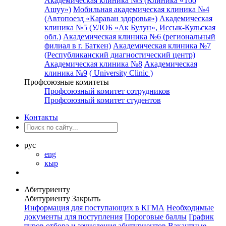
Академическая клиника №3 (Клиника «Тоо
Ашуу»)
Мобильная академическая клиника №4
(Автопоезд «Караван здоровья»)
Академическая
клиника №5 (УЛОБ «Ак Булун», Иссык-Кульская
обл.)
Академическая клиника №6 (региональный
филиал в г. Баткен)
Академическая клиника №7
(Республиканский диагностический центр)
Академическая клиника №8
Академическая
клиника №9
( University Clinic )
Профсоюзные комитеты
Профсоюзный комитет сотрудников
Профсоюзный комитет студентов
Контакты
рус
eng
кыр
Абитуриенту
Абитуриенту
Закрыть
Информация для поступающих в КГМА
Необходимые
документы для поступления
Пороговые баллы
График
туров отбора и зачисления абитуриентов
Вакантные