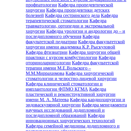
профпатологии
Кафедра пропедевтической
хирургии
Кафедра пропедевтики детских
болезней
Кафедра сестринского дела
Кафедра
терапевтической стоматологии
Кафедра
травматологии, ортопедии и экстремальной
хирургии
Кафедра урологии и андрологии до – и
последипломного обучения
Кафедра
факультетской педиатрии
Кафедра факультетской
хирургии имени академика К.Р. Рыскуловой
Кафедра фтизиатрии
Кафедра хирургии общей
практики с курсом комбустиологии
Кафедра
оториноларингологии
Кафедра факультетской
терапии имени М.Е.Вольского –
М.М.Миррахимова
Кафедра хирургической
стоматологии и челюстно-лицевой хирургии
Кафедра клинической стоматологии и
имплантологии ФПМО КГМА
Кафедра
пластической и реконструктивной хирургии
имени М. А. Матеева
Кафедра кардиохирургии и
эндоваскулярной хирургии
Кафедра менеджмента
научных исследований додипломной и
последипломной образований
Кафедра
инновационных хирургических технологий
Кафедра семейной медицины додипломного и