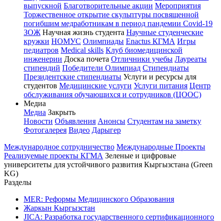
выпускной
Благотворительные акции
Мероприятия
Торжественное открытие скульптуры посвященной
погибшим медработникам в период пандемии Covid-19
ЗОЖ
Научная жизнь студента
Научные студенческие
кружки
НОМУС
Олимпиады
Enactus КГМА
Игры
педиатров
Medical skills
Клуб биомедицинской
инженерии
Доска почета
Отличники учебы
Лауреаты
стипендий
Победители Олимпиад
Стипендиаты
Президентские стипендиаты
Услуги и ресурсы для
студентов
Медицинские услуги
Услуги питания
Центр
обслуживания обучающихся и сотрудников (ЦООС)
Медиа
Медиа
Закрыть
Новости
Объявления
Анонсы
Студентам на заметку
Фотогалерея
Видео
Дарыгер
Международное сотрудничество
Международные Проекты
Реализуемые проекты КГМА
Зеленые и цифровые
университеты для устойчивого развития Кыргызстана (Green
KG)
Разделы
MER: Реформы Медицинского Образования
Жаркын Кыргызстан
JICA: Разработка государственного сертификационного