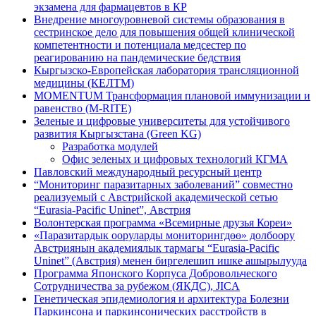
экзамена для фармацевтов в КР
Внедрение многоуровневой системы образования в
сестринское дело для повышения общей клинической
компетентности и потенциала медсестер по
реагированию на пандемические бедствия
Кыргызско-Европейская лаборатория трансляционной
медицины (КЕЛТМ)
MOMENTUM Трансформация плановой иммунизации и
равенство (M-RITE)
Зеленые и цифровые университеты для устойчивого
развития Кыргызстана (Green KG)
Разработка модулей
Офис зеленых и цифровых технологий КГМА
Павловский международный ресурсный центр
“Мониторинг паразитарных заболеваний” совместно
реализуемый с Австрийской академической сетью
“Eurasia-Pacific Uninet”, Австрия
Волонтерская программа «Всемирные друзья Кореи»
«Паразитардык ооруларды мониторингдөө» долбоору
Австриянын академиялык тармагы “Eurasia-Pacific
Uninet” (Австрия) менен биргелешип ишке ашырылууда
Программа Японского Корпуса Добровольческого
Сотрудничества за рубежом (ЯКДС), JICA
Генетическая эпидемиология и архитектура Болезни
Паркинсона и паркинсонических расстройств в