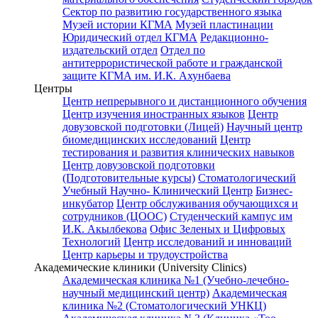
Сектор по развитию государственного языка
Музей истории КГМА
Музей пластинации
Юридический отдел КГМА
Редакционно-
издательский отдел
Отдел по
антитеррористической работе и гражданской
защите КГМА им. И.К. Ахунбаева
Центры
Центр непрерывного и дистанционного обучения
Центр изучения иностранных языков
Центр
довузовской подготовки (Лицей)
Научный центр
биомедицинских исследований
Центр
тестирования и развития клинических навыков
Центр довузовской подготовки
(Подготовительные курсы)
Стоматологический
Учебный Научно- Клинический Центр
Бизнес-
инкубатор
Центр обслуживания обучающихся и
сотрудников (ЦООС)
Студенческий кампус им
И.К. Акылбекова
Офис Зеленых и Цифровых
Технологий
Центр исследований и инноваций
Центр карьеры и трудоустройства
Академические клиники (University Clinics)
Академическая клиника №1 (Учебно-лечебно-
научный медицинский центр)
Академическая
клиника №2 (Стоматологический УНКЦ)