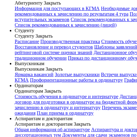
Абитуриенту
Закрыть
Информация для поступающих в КГМА
Необходимые до
рекомендованных к зачислению по результатам 4 тура
Пол
вступительных экзаменов
Список рекомендованных к зач
Список рекомендованных к зачислению (лицей)
Студенту
Студенту
Закрыть
Расписание
Производственная практика
Стоимость обуч
Восстановление и перевод студентов
Шаблоны заявлени
рейтинговой системе оценки знаний
Дистанционное обуч
традиционном обучении
Приказ по дистанционному обу
Выпускникам
Выпускникам
Закрыть
Ярмарка вакансий
Золотые выпускники
Встречи выпуск
КГМА
Профориентационные работы в ординатуру
Графи
Ординаторам
Ординаторам
Закрыть
Стоимость обучения в ординатуре и интернатуре
Дистанц
договор для подготовки в ординатуре на бюджетной фор
зачислению в ординатуру и интернатуру
Перечень экзаме
ожидания
План приема в ординатуру
Аспирантам и докторантам
Аспирантам и докторантам
Закрыть
Общая информация об аспирантуре
Аспирантура и докто
диссертационных тем
Документы для сдачи экзаменов п