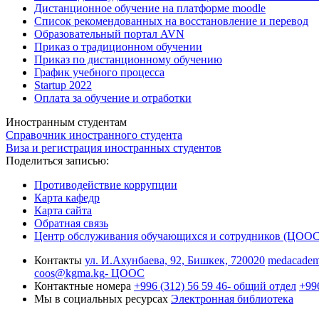
Дистанционное обучение на платформе moodle
Список рекомендованных на восстановление и перевод
Образовательный портал AVN
Приказ о традиционном обучении
Приказ по дистанционному обучению
График учебного процесса
Startup 2022
Оплата за обучение и отработки
Иностранным студентам
Справочник иностранного студента
Виза и регистрация иностранных студентов
Поделиться записью:
Противодействие коррупции
Карта кафедр
Карта сайта
Обратная связь
Центр обслуживания обучающихся и сотрудников (ЦООС
Контакты
ул. И.Ахунбаева, 92, Бишкек, 720020
medacade
coos@kgma.kg
- ЦООС
Контактные номера
+996 (312) 56 59 46
- общий отдел
+996
Мы в социальных ресурсах
Электронная библиотека