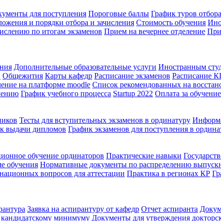
кументы для поступления
Пороговые баллы
График туров отбора
ожения и порядки отбора и зачисления
Стоимость обучения
Ино
ислению по итогам экзаменов
Прием на вечернее отделение
При
ения
Дополнительные образовательные услуги
Иностранным сту
й
Общежития
Карты кафедр
Расписание экзаменов
Расписание 
ение на платформе moodle
Список рекомендованных на восстан
чению
График учебного процесса
Startup 2022
Оплата за обучение
ников
Тесты для вступительных экзаменов в ординатуру
Информа
к выдачи дипломов
График экзаменов для поступления в ордина
ионное обучение ординаторов
Практические навыки
Государств
ме обучения
Нормативные документы по распределению выпуск
национных вопросов для аттестации
Практика в регионах КР
Гр
рантура
Заявка на аспирантуру от кафедр
Отчет аспиранта
Докум
о кандидатскому минимуму
Документы для утверждения докторс