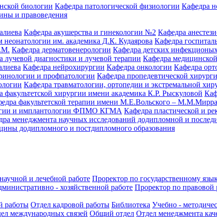
нской биологии
Кафедра патологической физиологии
Кафедра н
ины и правоведения
алиева
Кафедра акушерства и гинекологии №2
Кафедра анестез
 неонатологии им. академика Д.К. Кудаярова
Кафедра госпитал
.М.
Кафедра дерматовенерологии
Кафедра детских инфекционых
а лучевой диагностики и лучевой терапии
Кафедра медицинской
алиева
Кафедра нейрохирургии
Кафедра онкологии
Кафедра орт
кринологии и профпатологии
Кафедра пропедевтической хирург
ологии
Кафедра травматологии, ортопедии и экстремальной хир
а факультетской хирургии имени академика К.Р. Рыскуловой
Каф
едра факультетской терапии имени М.Е.Вольского – М.М.Мирр
логии и имплантологии ФПМО КГМА
Кафедра пластической и ре
дра менеджмента научных исследований додипломной и послед
цины додипломного и постдипломного образования
научной и лечебной работе
Проректор по государственному язык
дминистративно - хозяйственной работе
Проректор по правовой 
й работы
Отдел кадровой работы
Библиотека
Учебно - методиче
ел международных связей
Общий отдел
Отдел менеджмента кач