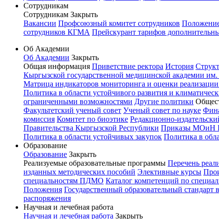
Сотрудникам
Сотрудникам
Закрыть
Вакансии
Профсоюзный комитет сотрудников
Положение 
сотрудников КГМА
Прейскурант тарифов дополнительн
Об Академии
Об Академии
Закрыть
Общая информация
Приветствие ректора
История
Структ
Кыргызской государственной медицинской академии им. И
Матрица индикаторов мониторинга и оценки реализации
Политика в области устойчивого развития и климатичес
ограниченными возможностями
Другие политики
Общес
Факультетский ученый совет
Ученый совет по науке
Фин
комиссия
Комитет по биоэтике
Редакционно-издательск
Правительства Кыргызской Республики
Приказы МОиН 
Политика в области устойчивых закупок
Политика в обл
Образование
Образование
Закрыть
Реализуемые образовательные программы
Перечень реал
изданных методических пособий
Элективные курсы
Прои
специальностям ПДМО
Каталог компетенций по специал
Положения
Государственный образовательный стандарт 
распоряжения
Научная и лечебная работа
Научная и лечебная работа
Закрыть