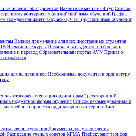
 и зачисления абитуриентов
Вакантные места на 4 тур
Список
странному абитуриенту (английский язык обучения)
График
ем граждан ближнего зарубежья, СНГ (русский язык обучения)
дентам
Важное примечание для всех иностранных студентов
КПВ
Элективные курсы
Памятка для студентов по балльно-
овление и перевод
Образовательный портал AVN
Приказ о
 и отработки
ция для выпускников
Необходимые документы в ординатуру
туру
енная итоговая аттестация ординаторам
Трехсторонний
ников бюджетной формы обучения
Список рекомендованных к
афик учебного процесса ординаторов и интернов
Лист
енты для поступления
Документы для утверждения
кой
Расписание учёных советов КГМА
Прейскурант тарифов