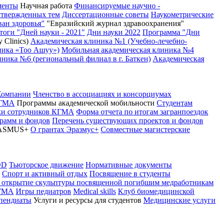
менты
Научная работа
Финансируемые научно -
утвержденных тем
Диссертационные советы
Наукометрические
ван здоровья"
"Евразийский журнал здравоохранения"
тоги "Дней науки - 2021"
Дни науки 2022
Программа "Дни
 Clinics)
Академическая клиника №1 (Учебно-лечебно-
ника «Тоо Ашуу»)
Мобильная академическая клиника №4
ника №6 (региональный филиал в г. Баткен)
Академическая
Компании
Членство в ассоциациях и консорциумах
КГМА
Программы академической мобильности
Студентам
вки сотрудников КГМА
Форма отчета по итогам загранпоездок
грамм и фондов
Перечень существующих проектов и фондов
ASMUS+
О грантах Эразмус+
Совместные магистерские
OD
Тьюторское движение
Нормативные документы
Спорт и активный отдых
Посвящение в студенты
 открытие скульптуры посвященной погибшим медработникам
КГМА
Игры педиатров
Medical skills
Клуб биомедицинской
ипендиаты
Услуги и ресурсы для студентов
Медицинские услуги