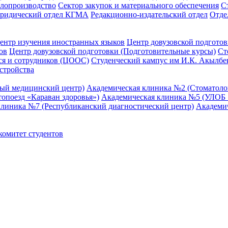
елопроизводство
Сектор закупок и материального обеспечения
С
ридический отдел КГМА
Редакционно-издательский отдел
Отде
ентр изучения иностранных языков
Центр довузовской подготов
ов
Центр довузовской подготовки (Подготовительные курсы)
Ст
я и сотрудников (ЦООС)
Студенческий кампус им И.К. Акылбе
стройства
ный медицинский центр)
Академическая клиника №2 (Стоматол
опоезд «Караван здоровья»)
Академическая клиника №5 (УЛОБ «
клиника №7 (Республиканский диагностический центр)
Академи
омитет студентов