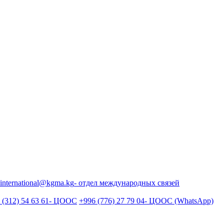
international@kgma.kg
- отдел международных связей
 (312) 54 63 61
- ЦООС
+996 (776) 27 79 04
- ЦООС (WhatsApp)