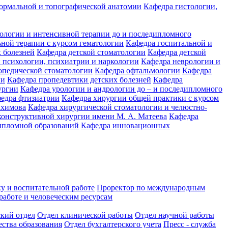
ормальной и топографической анатомии
Кафедра гистологии,
иологии и интенсивной терапии до и последипломного
ьной терапии с курсом гематологии
Кафедра госпитальной и
 болезней
Кафедра детской стоматологии
Кафедра детской
 психологии, психиатрии и наркологии
Кафедра неврологии и
опедической стоматологии
Кафедра офтальмологии
Кафедра
ии
Кафедра пропедевтики детских болезней
Кафедра
ургии
Кафедра урологии и андрологии до – и последипломного
едра фтизиатрии
Кафедра хирургии общей практики с курсом
ахимова
Кафедра хирургической стоматологии и челюстно-
конструктивной хирургии имени М. А. Матеева
Кафедра
ипломной образований
Кафедра инновационных
у и воспитательной работе
Проректор по международным
работе и человеческим ресурсам
ский отдел
Отдел клинической работы
Отдел научной работы
ества образования
Отдел бухгалтерского учета
Пресс - служба