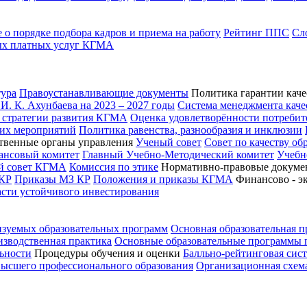
о порядке подбора кадров и приема на работу
Рейтинг ППС
Сл
ых платных услуг КГМА
ура
Правоустанавливающие документы
Политика гарантии каче
. К. Ахунбаева на 2023 – 2027 годы
Система менеджмента каче
 стратегии развития КГМА
Оценка удовлетворённости потребит
ких мероприятий
Политика равенства, разнообразия и инклюзии
твенные органы управления
Ученый совет
Совет по качеству об
ансовый комитет
Главный Учебно-Методический комитет
Учебн
ий совет КГМА
Комиссия по этике
Нормативно-правовые докуме
КР
Приказы МЗ КР
Положения и приказы КГМА
Финансово - э
асти устойчивого инвестирования
изуемых образовательных программ
Основная образовательная 
зводственная практика
Основные образовательные программы
ьности
Процедуры обучения и оценки
Балльно-рейтинговая сис
высшего профессионального образования
Организационная схем