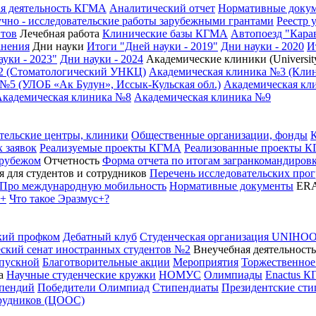
я деятельность КГМА
Аналитический отчет
Нормативные доку
чно - исследовательские работы зарубежными грантами
Реестр 
нтов
Лечебная работа
Клинические базы КГМА
Автопоезд "Кара
анения
Дни науки
Итоги "Дней науки - 2019"
Дни науки - 2020
И
уки - 2023"
Дни науки - 2024
Академические клиники (University
2 (Стоматологический УНКЦ)
Академическая клиника №3 (Кли
№5 (УЛОБ «Ак Булун», Иссык-Кульская обл.)
Академическая кли
Академическая клиника №8
Академическая клиника №9
тельские центры, клиники
Общественные организации, фонды
 заявок
Реализуемые проекты КГМА
Реализованные проекты 
 рубежом
Отчетность
Форма отчета по итогам загранкомандиро
 для студентов и сотрудников
Перечень исследовательских про
Про международную мобильность
Нормативные документы
ER
с+
Что такое Эразмус+?
кий профком
Дебатный клуб
Студенческая организация UNIHO
ский сенат иностранных студентов №2
Внеучебная деятельность
пускной
Благотворительные акции
Мероприятия
Торжественное
а
Научные студенческие кружки
НОМУС
Олимпиады
Enactus 
ипендий
Победители Олимпиад
Стипендиаты
Президентские ст
трудников (ЦООС)