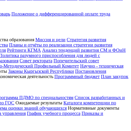
оварь
Положение о дифференцированной оплате труда
ства образования
Миссия и цели
Стратегия развития
ства
Планы и отчёты по реализации стратегии развития
еля
Рейтинги КГМА
Анализ тенденций развития СМ и ФОиН
Политика разумного приспособления для людей с
разования
Совет ректората
Попечительский совет
о-Методический Профильный Комитет
Научно - техническая
нты
Законы Кыргызской Республики
Постановления
кономическая деятельность
Программный бюджет
План закупок
программа ПДМО по специальностям
Список разработанных и
 по ГОС
Ожидаемые результаты
Каталоги компетенции по
тема оценки знаний обучающихся
Нормативные документы
а управления
График учебного процесса
Приказы и