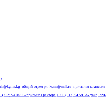
)
mia@kgma.kg
- общий отдел
pk_ksma@mail.ru
- приемная комиссия
 (312) 54 04 95
- приемная ректора
+996 (312) 54 58 54
- факс
+996