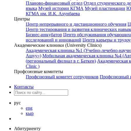
Планово-финансовый отдел
Отдел студенческого д
языка
Музей истории КГМА
Музей пластинации
Ю
КГМА им. И.К. Ахунбаева
Центры
Центр непрерывного и дистанционного обучения
Ц
Центр тестирования и развития клинических навык
Бизнес-инкубатор
Центр обслуживания обучающихс
исследований и инноваций
Центр карьеры и трудоу
Академические клиники (University Clinics)
Академическая клиника №1 (Учебно-лечебно-науч
Ашуу»)
Мобильная академическая клиника №4 (Авт
(региональный филиал в г. Баткен)
Академическая 
Clinic )
Профсоюзные комитеты
Профсоюзный комитет сотрудников
Профсоюзный к
Контакты
рус
eng
кыр
Абитуриенту