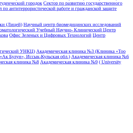
туденческий городок
Сектор по развитию государственного
л по антитеррористической работе и гражданской защите
ки (Лицей)
Научный центр биомедицинских исследований
оматологический Учебный Научно- Клинический Центр
кова
Офис Зеленых и Цифровых Технологий
Центр
огический УНКЦ)
Академическая клиника №3 (Клиника «Тоо
Ак Булун», Иссык-Кульская обл.)
Академическая клиника №6
ческая клиника №8
Академическая клиника №9
( University