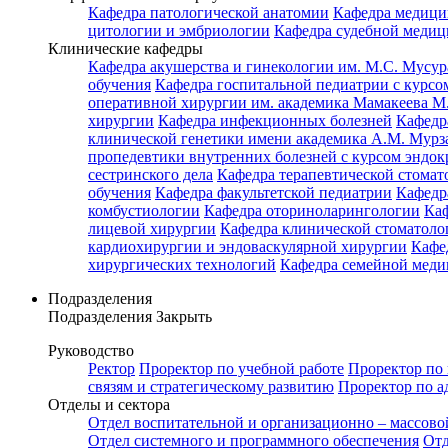
Кафедра патологической анатомии
Кафедра медици
цитологии и эмбриологии
Кафедра судебной медиц
Клинические кафедры
Кафедра акушерства и гинекологии им. М.С. Мусур
обучения
Кафедра госпитальной педиатрии с курсом
оперативной хирургии им. академика Мамакеева М
хирургии
Кафедра инфекционных болезней
Кафедр
клинической генетики имени академика А.М. Мурз
пропедевтики внутренних болезней с курсом эндо
сестринского дела
Кафедра терапевтической стомат
обучения
Кафедра факультетской педиатрии
Кафедр
комбустиологии
Кафедра оториноларингологии
Каф
лицевой хирургии
Кафедра клинической стомато
кардиохирургии и эндоваскулярной хирургии
Кафе
хирургических технологий
Кафедра семейной меди
Подразделения
Подразделения
Закрыть
Руководство
Ректор
Проректор по учебной работе
Проректор по 
связям и стратегическому развитию
Проректор по а
Отделы и сектора
Отдел воспитательной и организационно – массово
Отдел системного и программного обеспечения
Отд