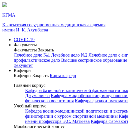
КГМА
Кыргызская государственная медицинская академия
имени И. К. Ахунбаева
COVID-19
Факультеты
Факультеты
Закрыть
Лечебное дело №1
Лечебное дело №2
Лечебное дело с ан
профилактическое дело
Высшее сестринское образование
факультет
Кафедры
Кафедры
Закрыть
Карта кафедр
Главный корпус
Кафедра базисной и клинической фармакологии им
Джумалиева
Кафедра микробиологии, вирусологии
физического воспитания
Кафедра физики, математ
Учебный корпус
Кафедра военно-медицинской подготовки и экстр
физиотерапии с курсом спортивной медицины
Каф
имени профессора Э.С. Матыева
Кафедра фармаког
Морфологический корпус