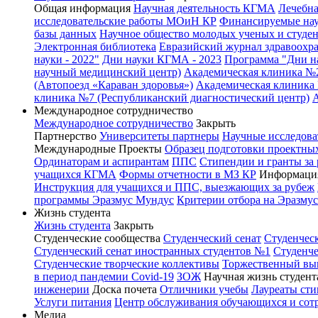
Общая информация
Научная деятельность КГМА
Лечебна
исследовательские работы МОиН КР
Финансируемые нау
базы данных
Научное общество молодых ученых и студе
Электронная библиотека
Евразийский журнал здравоохр
науки - 2022"
Дни науки КГМА - 2023
Программа "Дни на
научный медицинский центр)
Академическая клиника №
(Автопоезд «Караван здоровья»)
Академическая клиника 
клиника №7 (Республиканский диагностический центр)
Международное сотрудничество
Международное сотрудничество
Закрыть
Партнерство
Университеты партнеры
Научные исследова
Международные Проекты
Образец подготовки проектных
Ординаторам и аспирантам
ППС
Стипендии и гранты за
учащихся КГМА
Формы отчетности в МЗ КР
Информация
Инструкция для учащихся и ППС, выезжающих за рубеж
программы Эразмус Мундус
Критерии отбора на Эразму
Жизнь студента
Жизнь студента
Закрыть
Студенческие сообщества
Студенческий сенат
Студенчес
Студенческий сенат иностранных студентов №1
Студенче
Студенческие творческие коллективы
Торжественный вы
в период пандемии Covid-19
ЗОЖ
Научная жизнь студент
инженерии
Доска почета
Отличники учебы
Лауреаты ст
Услуги питания
Центр обслуживания обучающихся и со
Медиа