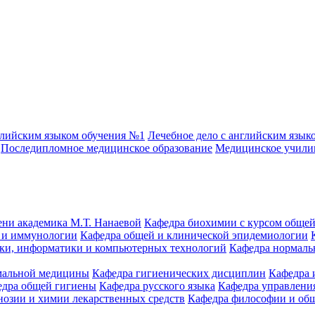
глийским языком обучения №1
Лечебное дело с английским язык
Последипломное медицинское образование
Медицинское учил
ени академика М.Т. Нанаевой
Кафедра биохимии с курсом общей
 и иммунологии
Кафедра общей и клинической эпидемиологии
ики, информатики и компьютерных технологий
Кафедра нормаль
емальной медицины
Кафедра гигиенических дисциплин
Кафедра 
едра общей гигиены
Кафедра русского языка
Кафедра управления
нозии и химии лекарственных средств
Кафедра философии и об