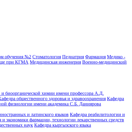
ом обучения №2
Стоматология
Педиатрия
Фармация
Медико -
ище при КГМА
Медицинская инженерия
Военно-медицинский
 и биоорганической химии имени профессора А.Д.
Кафедра общественного здоровья и здравоохранения
Кафедра
ной физиологии имени академика С.Б. Даниярова
иностранных и латинского языков
Кафедра реабилитологии и
 и экономики фармации, технологии лекарственных средств
щественных наук
Кафедра кыргызского языка